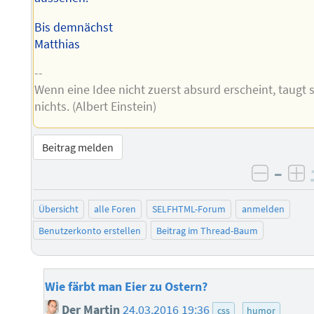
Bis demnächst
Matthias
--
Wenn eine Idee nicht zuerst absurd erscheint, taugt s
nichts. (Albert Einstein)
Beitrag melden
–
negati
po
Übersicht
alle Foren
SELFHTML-Forum
anmelden
Benutzerkonto erstellen
Beitrag im Thread-Baum
Wie färbt man Eier zu Ostern?
Der Martin
24.03.2016 19:36
css
humor