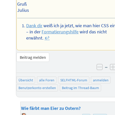
Gruß
Julius
Dank dir
weiß ich ja jetzt, wie man hier CSS ei
– in der
Formatierungshilfe
wird das nicht
erwähnt.
↩︎
Beitrag melden
–
negat
Übersicht
alle Foren
SELFHTML-Forum
anmelden
Benutzerkonto erstellen
Beitrag im Thread-Baum
Wie färbt man Eier zu Ostern?