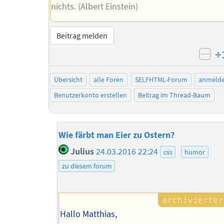
nichts. (Albert Einstein)
Beitrag melden
+
neg
Übersicht
alle Foren
SELFHTML-Forum
anmeld
Benutzerkonto erstellen
Beitrag im Thread-Baum
Wie färbt man Eier zu Ostern?
Julius
24.03.2016 22:24
css
humor
zu diesem forum
Hallo Matthias,