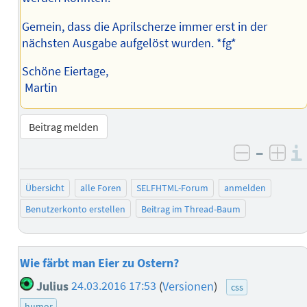
Gemein, dass die Aprilscherze immer erst in der
nächsten Ausgabe aufgelöst wurden. *fg*
Schöne Eiertage,
Martin
Beitrag melden
–
negativ 
posi
Übersicht
alle Foren
SELFHTML-Forum
anmelden
Benutzerkonto erstellen
Beitrag im Thread-Baum
Wie färbt man Eier zu Ostern?
Julius
24.03.2016 17:53
(
Versionen
)
css
humor