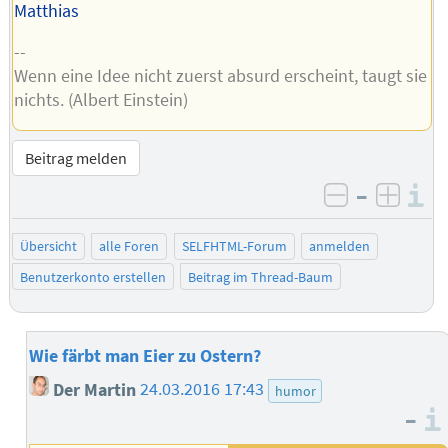
Matthias
--
Wenn eine Idee nicht zuerst absurd erscheint, taugt sie
nichts. (Albert Einstein)
Beitrag melden
–
I
negativ be
posit
Übersicht
alle Foren
SELFHTML-Forum
anmelden
Benutzerkonto erstellen
Beitrag im Thread-Baum
Wie färbt man Eier zu Ostern?
Der Martin
24.03.2016 17:43
humor
–