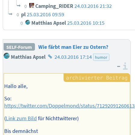
Camping_RIDER
24.03.2016 21:32
0
pl
25.03.2016 09:59
0
Matthias Apsel
25.03.2016 10:15
0
Wie färbt man Eier zu Ostern?
SELF-Forum
Homepage
Matthias Apsel
24.03.2016 17:14
humor
des
–
I
Autors
Hallo alle,
So:
https://twitter.com/Doppelmond/status/7129209126061
(
Link zum Bild
für Nichttwitterer)
Bis demnächst