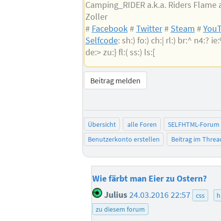
Camping_RIDER a.k.a. Riders Flame a
Zoller
#
Facebook
#
Twitter
#
Steam
#
You
Selfcode
: sh:) fo:) ch:| rl:) br:^ n4:? ie
de:> zu:} fl:( ss:) ls:[
Beitrag melden
Übersicht
alle Foren
SELFHTML-Forum
Benutzerkonto erstellen
Beitrag im Thre
Wie färbt man Eier zu Ostern?
Julius
24.03.2016 22:57
css
h
zu diesem forum