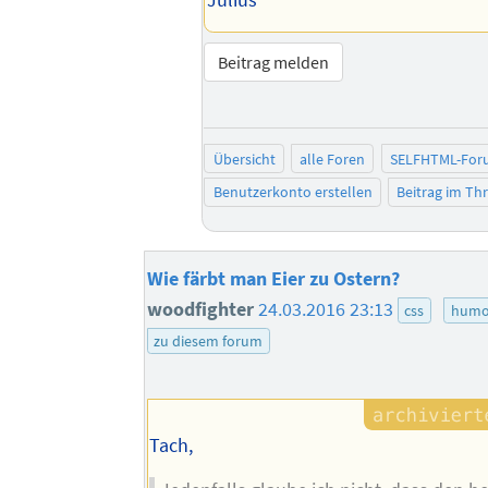
Beitrag melden
Übersicht
alle Foren
SELFHTML-For
Benutzerkonto erstellen
Beitrag im T
Wie färbt man Eier zu Ostern?
woodfighter
24.03.2016 23:13
css
humo
zu diesem forum
Tach,