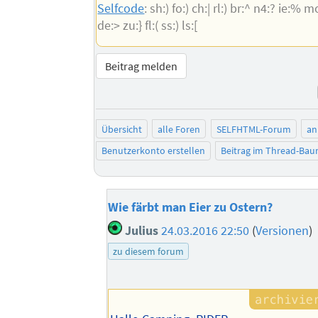
Selfcode
: sh:) fo:) ch:| rl:) br:^ n4:? ie:% mo
de:> zu:} fl:( ss:) ls:[
Beitrag melden
Übersicht
alle Foren
SELFHTML-Forum
an
Benutzerkonto erstellen
Beitrag im Thread-Ba
Wie färbt man Eier zu Ostern?
Julius
24.03.2016 22:50
(
Versionen
)
zu diesem forum