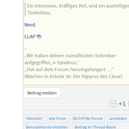
Ein intensives, kräftiges Rot, und ein pastellige
Türkisblau.
Nerd.
LLAP 🖖
--
„Wir haben deinen numidischen Schreiber
aufgegriffen, o Syndicus.“
„Hat auf dem Forum herumgelungert …“
(Wachen in Asterix 36: Der Papyrus des Cäsar)
Beitrag melden
+1
negat
Übersicht
alle Foren
SELFHTML-Forum
anmelden
Benutzerkonto erstellen
Beitrag im Thread-Baum