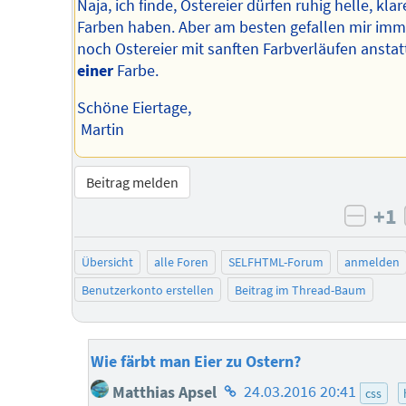
Naja, ich finde, Ostereier dürfen ruhig helle, klar
Farben haben. Aber am besten gefallen mir imm
noch Ostereier mit sanften Farbverläufen anstat
einer
Farbe.
Schöne Eiertage,
Martin
Beitrag melden
+1
negat
Übersicht
alle Foren
SELFHTML-Forum
anmelden
Benutzerkonto erstellen
Beitrag im Thread-Baum
Wie färbt man Eier zu Ostern?
Homepage
Matthias Apsel
24.03.2016 20:41
css