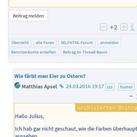
Beitrag melden
+2
negativ b
posi
Übersicht
alle Foren
SELFHTML-Forum
anmelden
Benutzerkonto erstellen
Beitrag im Thread-Baum
Wie färbt man Eier zu Ostern?
Homepage
Matthias Apsel
24.03.2016 19:17
css
humor
des
–
Autors
Hallo Julius,
Ich hab gar nicht geschaut, wie die Farben überhaup
aussehen.