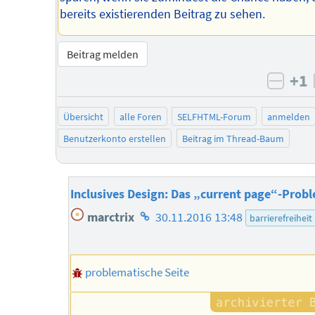
bereits existierenden Beitrag zu sehen.
Beitrag melden
+1
negat
Übersicht
alle Foren
SELFHTML-Forum
anmelden
Benutzerkonto erstellen
Beitrag im Thread-Baum
Inclusives Design: Das „current page“-Prob
Homepage
marctrix
30.11.2016 13:48
barrierefreiheit
des
Autors
problematische Seite