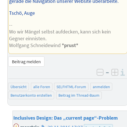
gerade die Navigation unserer Website überarbeite.
Tschö, Auge
--
Wo wir Mängel selbst aufdecken, kann sich kein
Gegner einnisten.
Wolfgang Schneidewind
*prust*
Beitrag melden
–
negativ 
posi
Übersicht
alle Foren
SELFHTML-Forum
anmelden
Benutzerkonto erstellen
Beitrag im Thread-Baum
Inclusives Design: Das „current page“-Problem
Homepage