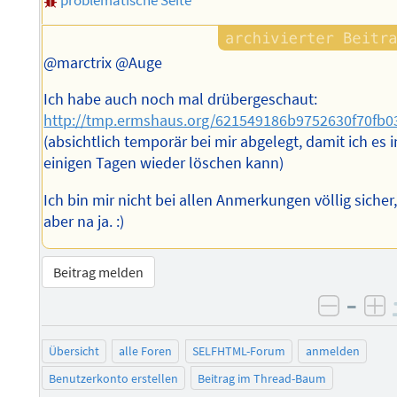
problematische Seite
@marctrix @Auge
Ich habe auch noch mal drübergeschaut:
http://tmp.ermshaus.org/621549186b9752630f70fb0
(absichtlich temporär bei mir abgelegt, damit ich es i
einigen Tagen wieder löschen kann)
Ich bin mir nicht bei allen Anmerkungen völlig sicher
aber na ja. :)
Beitrag melden
–
negati
po
Übersicht
alle Foren
SELFHTML-Forum
anmelden
Benutzerkonto erstellen
Beitrag im Thread-Baum