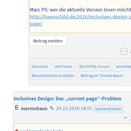
Marc PS: wer die aktuelle Version lesen möcht
http://haunschild.de/2016/inclusives-design-
page/
Beitrag melden
ne
Übersicht
alle Foren
SELFHTML-Forum
anmeld
Benutzerkonto erstellen
Beitrag im Thread-Baum
Inclusives Design: Das „current page“-Problem
Homepage
mermshaus
29.11.2016 18:51
barrierefreiheit
des
–
Autors