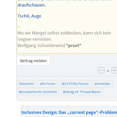
draufschauen.
Tschö, Auge
--
Wo wir Mängel selbst aufdecken, kann sich kein
Gegner einnisten.
Wolfgang Schneidewind
*prust*
Beitrag melden
–
negat
Übersicht
alle Foren
SELFHTML-Forum
anmelden
Benutzerkonto erstellen
Beitrag im Thread-Baum
Inclusives Design: Das „current page“-Proble