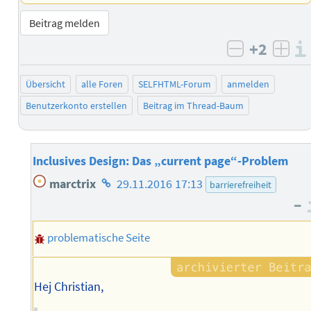
Beitrag melden
+2
negativ b
posi
Übersicht
alle Foren
SELFHTML-Forum
anmelden
Benutzerkonto erstellen
Beitrag im Thread-Baum
Inclusives Design: Das „current page“-Problem
Homepage
marctrix
29.11.2016 17:13
barrierefreiheit
des
–
Autors
problematische Seite
Hej Christian,