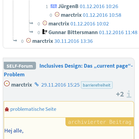
JürgenB
01.12.2016 10:26
1
marctrix
01.12.2016 10:58
0
marctrix
01.12.2016 10:02
0
Gunnar Bittersmann
01.12.2016 11:48
0
marctrix
30.11.2016 13:36
0
Inclusives Design: Das „current page“-
SELF-Forum
Problem
Homepage
marctrix
29.11.2016 15:25
barrierefreiheit
des
+2
I
Autors
problematische Seite
Hej alle,