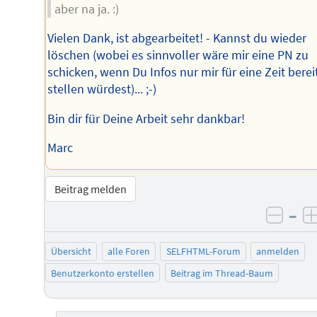
aber na ja. :)
Vielen Dank, ist abgearbeitet! - Kannst du wieder
löschen (wobei es sinnvoller wäre mir eine PN zu
schicken, wenn Du Infos nur mir für eine Zeit berei
stellen würdest)... ;-)
Bin dir für Deine Arbeit sehr dankbar!
Marc
Beitrag melden
–
negat
Übersicht
alle Foren
SELFHTML-Forum
anmelden
Benutzerkonto erstellen
Beitrag im Thread-Baum