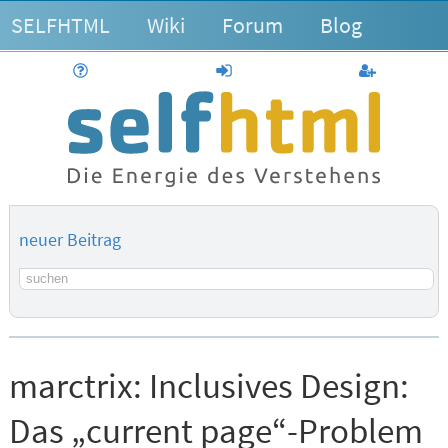
SELFHTML
Wiki
Forum
Blog
Hilfe
anmelden
Benutzerk
neuer Beitrag
Suchbegriff
marctrix:
Inclusives Design:
Das „current page“-Problem