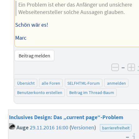
Ein Problem ist eher das Anfänger und unsichere
Webseitenersteller solche Aussagen glauben.
Schön wär es!
Marc
Beitrag melden
–
negati
po
Übersicht
alle Foren
SELFHTML-Forum
anmelden
Benutzerkonto erstellen
Beitrag im Thread-Baum
Inclusives Design: Das „current page“-Problem
Auge
29.11.2016 16:00
(
Versionen
)
barrierefreiheit
–