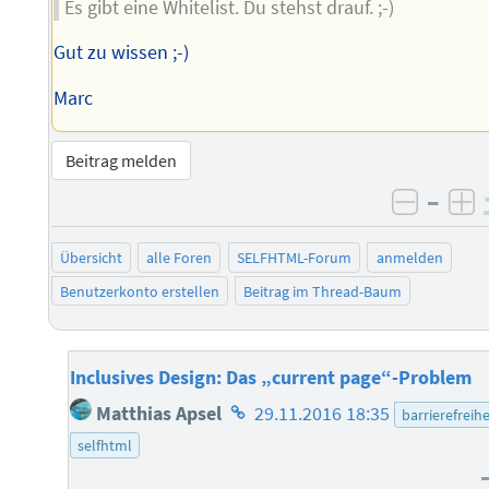
Es gibt eine Whitelist. Du stehst drauf. ;-)
Gut zu wissen ;-)
Marc
Beitrag melden
–
negati
po
Übersicht
alle Foren
SELFHTML-Forum
anmelden
Benutzerkonto erstellen
Beitrag im Thread-Baum
Inclusives Design: Das „current page“-Problem
Homepage
Matthias Apsel
29.11.2016 18:35
barrierefreihe
des
selfhtml
Autors