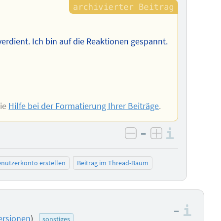
 verdient. Ich bin auf die Reaktionen gespannt.
Sie
Hilfe bei der Formatierung Ihrer Beiträge
.
–
Informa
negativ bewerten
positiv bewe
nutzerkonto erstellen
Beitrag im Thread-Baum
–
Info
ersionen
)
sonstiges