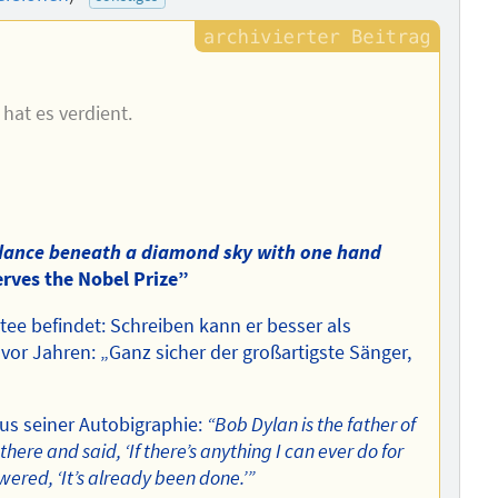
 hat es verdient.
 dance beneath a diamond sky with one hand
erves the Nobel Prize”
ee befindet: Schreiben kann er besser als
vor Jahren: „Ganz sicher der großartigste Sänger,
us seiner Autobigraphie:
“Bob Dylan is the father of
ere and said, ‘If there’s anything I can ever do for
ered, ‘It’s already been done.’”