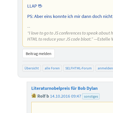
LLAP 🖖
PS: Aber eins konnte ich mir dann doch nicht
--
“I love to go to JS conferences to speak about 
HTML to reduce your JS code bloat.”
—Estelle 
Beitrag melden
Übersicht
alle Foren
SELFHTML-Forum
anmelden
Literaturnobelpreis für Bob Dylan
Rolf b
14.10.2016 09:47
sonstiges