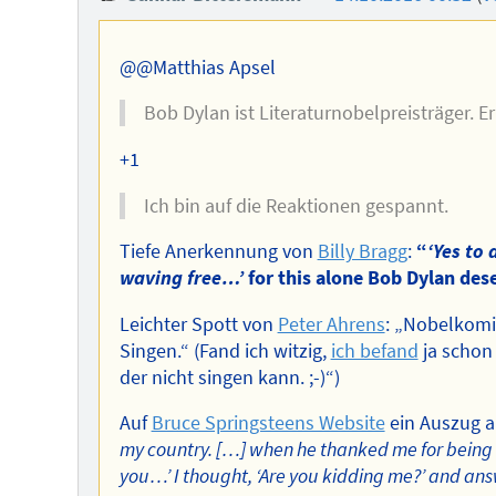
des
Autors
@@Matthias Apsel
Bob Dylan ist Literaturnobelpreisträger. Er
+1
Ich bin auf die Reaktionen gespannt.
Tiefe Anerkennung von
Billy Bragg
:
“
‘Yes to
waving free…’
for this alone Bob Dylan des
Leichter Spott von
Peter Ahrens
: „Nobelkomit
Singen.“ (Fand ich witzig,
ich befand
ja schon 
der nicht singen kann. ;-)“)
Auf
Bruce Springsteens Website
ein Auszug a
my country. […] when he thanked me for being th
you…’ I thought, ‘Are you kidding me?’ and answ