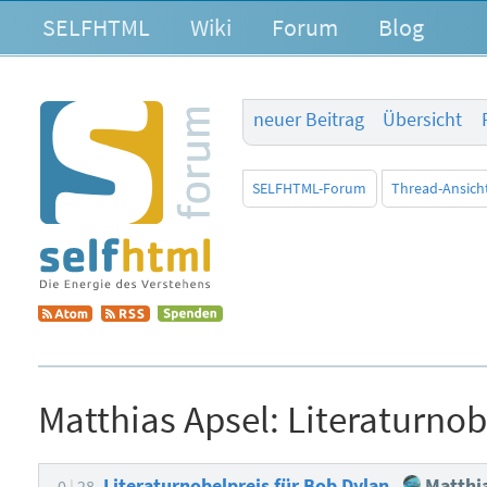
SELFHTML
Wiki
Forum
Blog
neuer Beitrag
Übersicht
SELFHTML-Forum
Thread-Ansich
Matthias Apsel:
Literaturnob
Literaturnobelpreis für Bob Dylan
Matthia
0
28