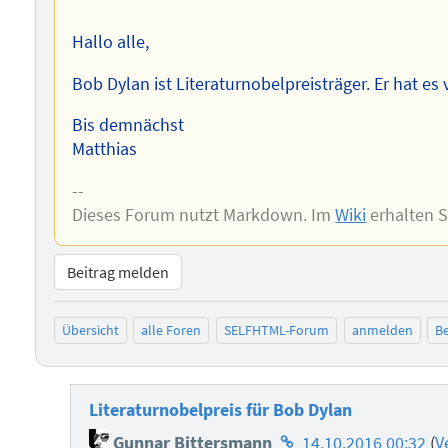
Autors
Hallo alle,
Bob Dylan ist Literaturnobelpreisträger. Er hat es
Bis demnächst
Matthias
--
Dieses Forum nutzt Markdown. Im
Wiki
erhalten 
Beitrag melden
Übersicht
alle Foren
SELFHTML-Forum
anmelden
Be
Literaturnobelpreis für Bob Dylan
Homepage
Gunnar Bittersmann
14.10.2016 00:32
(
V