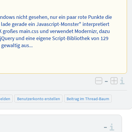
ndows nicht gesehen, nur ein paar rote Punkte die
 lade gerade ein Javascript-Monster" interpretiert
0K großes main.css und verwendet Modernizr, dazu
uery und eine eigene Script-Bibliothek von 129
 gewaltig aus...
–
I
negativ be
posit
elden
Benutzerkonto erstellen
Beitrag im Thread-Baum
–
Info