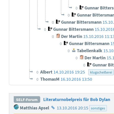
Gunnar Bitter
0
Gunnar Bittersma
0
Gunnar Bittersmann
15.10
0
Gunnar Bittersmann
15.10.201
0
Der Martin
15.10.2016 11:1
0
Gunnar Bittersmann
1
0
Tabellenkalk
15.10
0
Der Martin
15.
0
Gunnar Bi
0
Albert
14.10.2016 19:25
0
klugscheißerei
ThomasM
16.10.2016 13:50
0
Literaturnobelpreis für Bob Dylan
SELF-Forum
Homepage
Matthias Apsel
13.10.2016 20:15
sonstiges
des