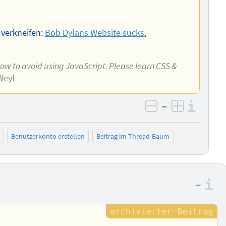
 verkneifen:
Bob Dylans Website sucks.
how to avoid using JavaScript. Please learn CSS &
Weyl
–
Info
negativ bewer
positiv b
Benutzerkonto erstellen
Beitrag im Thread-Baum
–
I