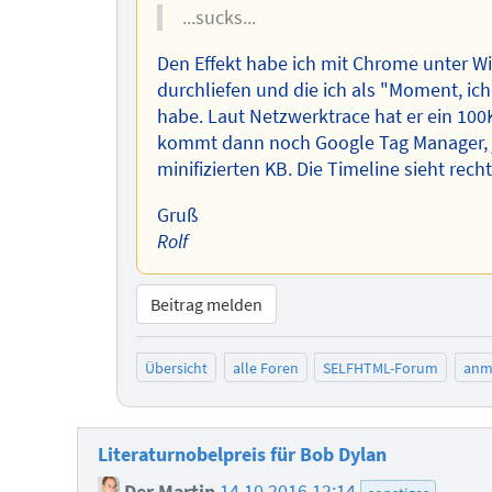
...sucks...
Den Effekt habe ich mit Chrome unter Wi
durchliefen und die ich als "Moment, ich
habe. Laut Netzwerktrace hat er ein 10
kommt dann noch Google Tag Manager, jQ
minifizierten KB. Die Timeline sieht recht
Gruß
Rolf
Beitrag melden
Übersicht
alle Foren
SELFHTML-Forum
anm
Literaturnobelpreis für Bob Dylan
Der Martin
14.10.2016 12:14