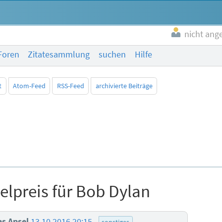
nicht ang
Foren
Zitatesammlung
suchen
Hilfe
t
Atom-Feed
RSS-Feed
archivierte Beiträge
elpreis für Bob Dylan
s Apsel
13.10.2016 20:15
sonstiges