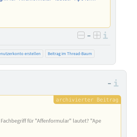
–
Informa
negativ bewerten
positiv bewe
nutzerkonto erstellen
Beitrag im Thread-Baum
–
Info
Fachbegriff für "Affenformular" lautet? "Ape