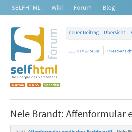
SELFHTML
Wiki
Forum
Blog
neuer Beitrag
Übersicht
SELFHTML-Forum
Thread-Ansich
Nele Brandt:
Affenformular e
Affenformular englischer Fachbegriff
Nele 
0
41