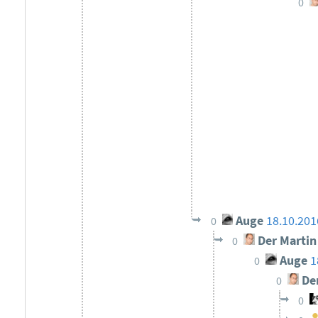
0
Auge
18.10.201
0
Der Martin
0
Auge
1
0
Der
0
0