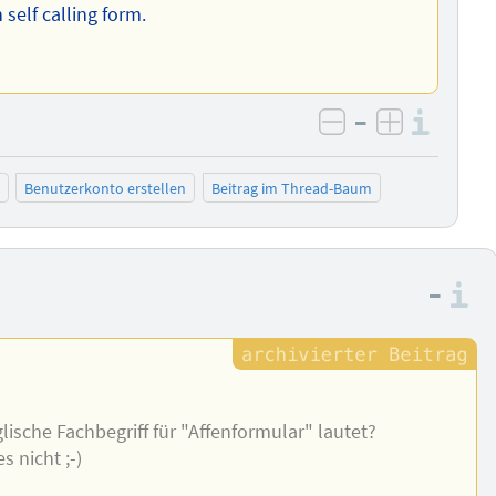
elf calling form.
–
Info
negativ bewer
positiv b
Benutzerkonto erstellen
Beitrag im Thread-Baum
–
I
ische Fachbegriff für "Affenformular" lautet?
 nicht ;-)