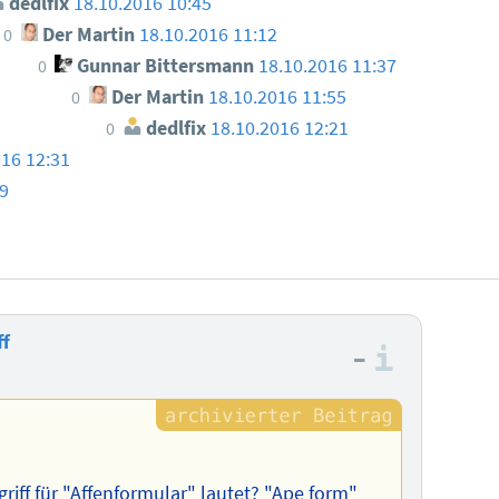
dedlfix
18.10.2016 10:45
Der Martin
18.10.2016 11:12
0
Gunnar Bittersmann
18.10.2016 11:37
0
Der Martin
18.10.2016 11:55
0
dedlfix
18.10.2016 12:21
0
016 12:31
49
ff
–
Informa
iff für "Affenformular" lautet? "Ape form"