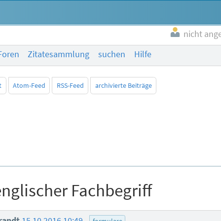
nicht ang
Foren
Zitatesammlung
suchen
Hilfe
t
Atom-Feed
RSS-Feed
archivierte Beiträge
nglischer Fachbegriff
Brandt
15.10.2016 10:49
formulare