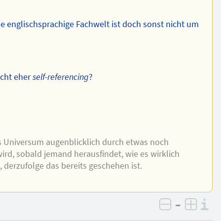
ie englischsprachige Fachwelt ist doch sonst nicht um
icht eher
self-referencing
?
das Universum augenblicklich durch etwas noch
ird, sobald jemand herausfindet, wie es wirklich
e, derzufolge das bereits geschehen ist.
–
I
negativ be
posit