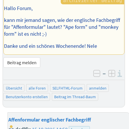
Hallo Forum,
kann mir jemand sagen, wie der englische Fachbegriff
für "Affenformular" lautet? "Ape form" und "monkey
form" ist es nicht ;-)
Danke und ein schönes Wochenende! Nele
Beitrag melden
–
I
negativ be
posit
Übersicht
alle Foren
SELFHTML-Forum
anmelden
Benutzerkonto erstellen
Beitrag im Thread-Baum
Affenformular englischer Fachbegriff