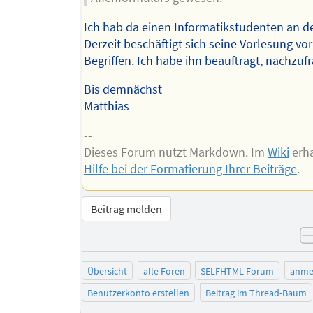
Ich hab da einen Informatikstudenten an de
Derzeit beschäftigt sich seine Vorlesung vo
Begriffen. Ich habe ihn beauftragt, nachzuf
Bis demnächst
Matthias
--
Dieses Forum nutzt Markdown. Im
Wiki
erha
Hilfe bei der Formatierung Ihrer Beiträge
.
Beitrag melden
Übersicht
alle Foren
SELFHTML-Forum
anme
Benutzerkonto erstellen
Beitrag im Thread-Baum