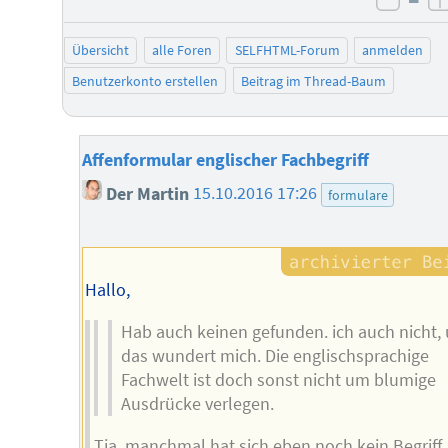
negat
Übersicht
alle Foren
SELFHTML-Forum
anmelden
Benutzerkonto erstellen
Beitrag im Thread-Baum
Affenformular englischer Fachbegriff
Der Martin
15.10.2016 17:26
formulare
Hallo,
Hab auch keinen gefunden. ich auch nicht,
das wundert mich. Die englischsprachige
Fachwelt ist doch sonst nicht um blumige
Ausdrücke verlegen.
Tja, manchmal hat sich eben noch kein Begriff