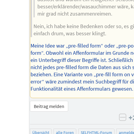
besser/erklärender/wasauchimmer wäre, k
mir grad nicht zusammenreimen.
Nein, ich habe keine Bedenken oder so, es g
einfach drum, was besser klingt.
Meine Idee war „pre-filled form“ oder „pre-p
form“. Obwohl ein Affenformular im Grunde 
ein Unterbegriff dieser Begriffe ist. Schließlic
nicht jedes pre-filled form die Daten aus sich 
beziehen. Eine Variante von „pre-fill form on 
error“ wäre zumindest mein Suchbegriff für d
Funktionalität eines Affenformulars gewesen.
Beitrag melden
+
neg
Übersicht
alle Foren
SELFHTML-Forum
anmeld