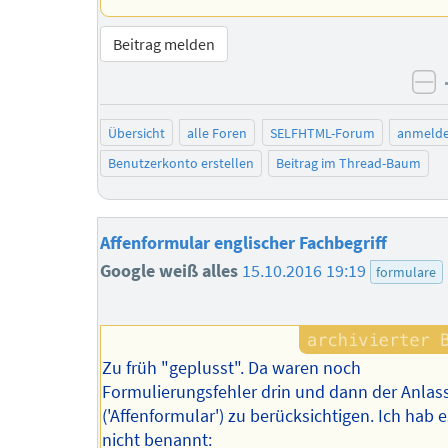
Beitrag melden
ne
Übersicht
alle Foren
SELFHTML-Forum
anmeld
Benutzerkonto erstellen
Beitrag im Thread-Baum
Affenformular englischer Fachbegriff
Google weiß alles
15.10.2016 19:19
formulare
Zu früh "geplusst". Da waren noch
Formulierungsfehler drin und dann der Anlas
('Affenformular') zu berücksichtigen. Ich hab 
nicht benannt: