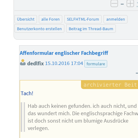
–
negati
po
Übersicht
alle Foren
SELFHTML-Forum
anmelden
Benutzerkonto erstellen
Beitrag im Thread-Baum
Affenformular englischer Fachbegriff
dedlfix
15.10.2016 17:04
formulare
Tach!
Hab auch keinen gefunden. ich auch nicht, und
das wundert mich. Die englischsprachige Fachw
ist doch sonst nicht um blumige Ausdrücke
verlegen.