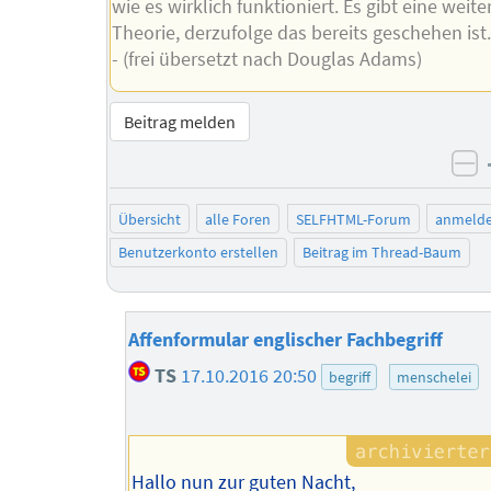
wie es wirklich funktioniert. Es gibt eine weite
Theorie, derzufolge das bereits geschehen ist
- (frei übersetzt nach Douglas Adams)
Beitrag melden
ne
Übersicht
alle Foren
SELFHTML-Forum
anmeld
Benutzerkonto erstellen
Beitrag im Thread-Baum
Affenformular englischer Fachbegriff
TS
17.10.2016 20:50
begriff
menschelei
Hallo nun zur guten Nacht,