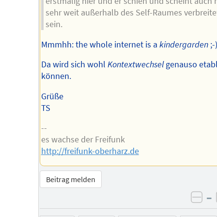
erstmalig hier und er schien und scheint auch 
sehr weit außerhalb des Self-Raumes verbreite
sein.
Mmmhh: the whole internet is a
kindergarden
;-
Da wird sich wohl
Kontextwechsel
genauso etabl
können.
Grüße
TS
--
es wachse der Freifunk
http://freifunk-oberharz.de
Beitrag melden
–
neg