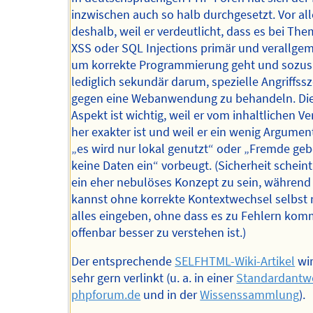
inzwischen auch so halb durchgesetzt. Vor al
deshalb, weil er verdeutlicht, dass es bei Th
XSS oder SQL Injections primär und verallge
um korrekte Programmierung geht und sozu
lediglich sekundär darum, spezielle Angriffss
gegen eine Webanwendung zu behandeln. Di
Aspekt ist wichtig, weil er vom inhaltlichen V
her exakter ist und weil er ein wenig Argumen
„es wird nur lokal genutzt“ oder „Fremde geb
keine Daten ein“ vorbeugt. (Sicherheit scheint 
ein eher nebulöses Konzept zu sein, während
kannst ohne korrekte Kontextwechsel selbst 
alles eingeben, ohne dass es zu Fehlern kom
offenbar besser zu verstehen ist.)
Der entsprechende
SELFHTML-Wiki-Artikel
wir
sehr gern verlinkt (u. a. in einer
Standardantwo
phpforum.de
und in der
Wissenssammlung
).