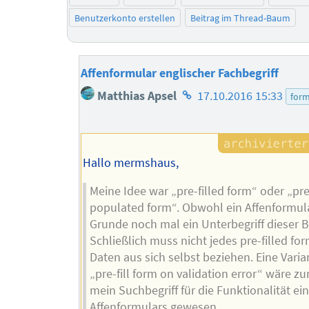
Benutzerkonto erstellen
Beitrag im Thread-Baum
Affenformular englischer Fachbegriff
Homepage
Matthias Apsel
17.10.2016 15:33
form
des
Autors
Hallo mermshaus,
Meine Idee war „pre-filled form“ oder „pre
populated form“. Obwohl ein Affenformul
Grunde noch mal ein Unterbegriff dieser Beg
Schließlich muss nicht jedes pre-filled for
Daten aus sich selbst beziehen. Eine Varia
„pre-fill form on validation error“ wäre z
mein Suchbegriff für die Funktionalität ei
Affenformulars gewesen.