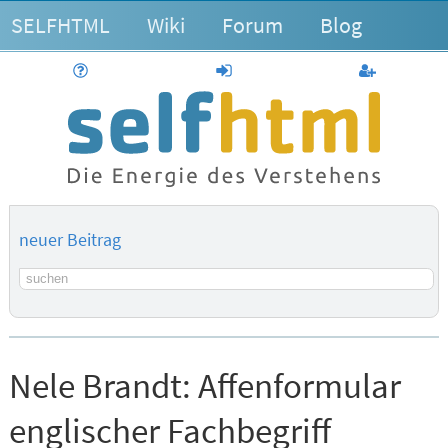
SELFHTML
Wiki
Forum
Blog
Hilfe
anmelden
Benutzerk
neuer Beitrag
Suchbegriff
Nele Brandt:
Affenformular
englischer Fachbegriff