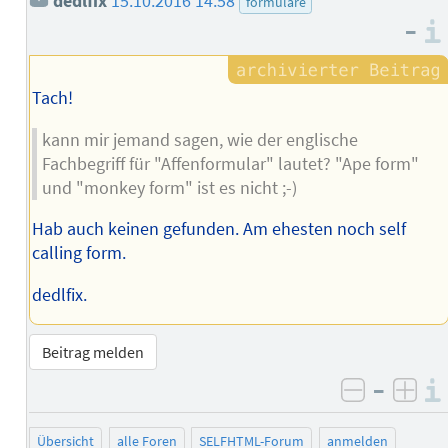
dedlfix
15.10.2016 14:58
formulare
–
Tach!
kann mir jemand sagen, wie der englische
Fachbegriff für "Affenformular" lautet? "Ape form"
und "monkey form" ist es nicht ;-)
Hab auch keinen gefunden. Am ehesten noch self
calling form.
dedlfix.
Beitrag melden
–
negativ 
posi
Übersicht
alle Foren
SELFHTML-Forum
anmelden