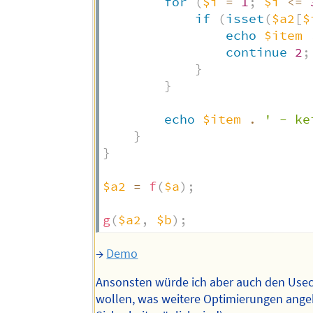
for
(
$i
=
1
;
$i
<=
if
(
isset
(
$a2
[
$
echo
$item
continue
2
;
}
}
echo
$item
.
' - ke
}
}
$a2
=
f
(
$a
)
;
g
(
$a2
,
$b
)
;
→
Demo
Ansonsten würde ich aber auch den Use
wollen, was weitere Optimierungen angeh