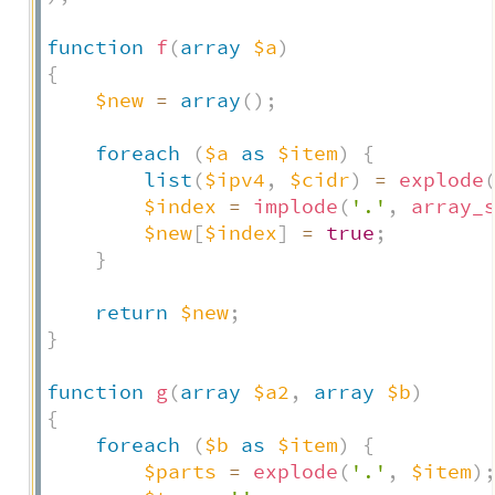
function
f
(
array
$a
)
{
$new
=
array
(
)
;
foreach
(
$a
as
$item
)
{
list
(
$ipv4
,
$cidr
)
=
explode
$index
=
implode
(
'.'
,
array_
$new
[
$index
]
=
true
;
}
return
$new
;
}
function
g
(
array
$a2
,
array
$b
)
{
foreach
(
$b
as
$item
)
{
$parts
=
explode
(
'.'
,
$item
)