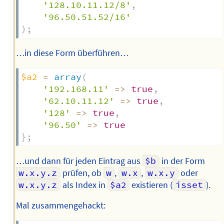
'128.10.11.12/8'
,
'96.50.51.52/16'
)
;
…in diese Form überführen…
$a2
=
array
(
'192.168.11'
=>
true
,
'62.10.11.12'
=>
true
,
'128'
=>
true
,
'96.50'
=>
true
}
;
…und dann für jeden Eintrag aus
$b
in der Form
w.x.y.z
prüfen, ob
w
,
w.x
,
w.x.y
oder
w.x.y.z
als Index in
$a2
existieren (
isset
).
Mal zusammengehackt: