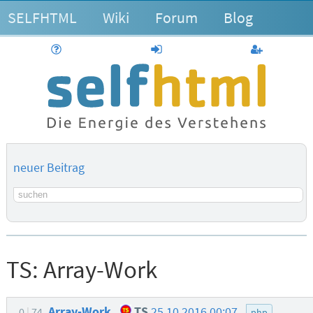
SELFHTML
Wiki
Forum
Blog
Hilfe
anmelden
Benutzerk
neuer Beitrag
Suchbegriff
TS:
Array-Work
Array-Work
TS
25.10.2016 00:07
0
74
php