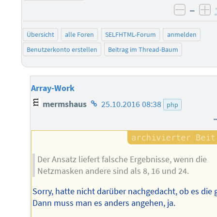
–
negati
po
Übersicht
alle Foren
SELFHTML-Forum
anmelden
Benutzerkonto erstellen
Beitrag im Thread-Baum
Array-Work
Homepage
mermshaus
25.10.2016 08:38
php
des
Autors
Der Ansatz liefert falsche Ergebnisse, wenn die
Netzmasken andere sind als 8, 16 und 24.
Sorry, hatte nicht darüber nachgedacht, ob es die g
Dann muss man es anders angehen, ja.