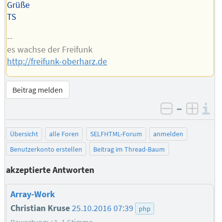
Grüße
TS
--
es wachse der Freifunk
http://freifunk-oberharz.de
Beitrag melden
–
I
negativ be
posit
Übersicht
alle Foren
SELFHTML-Forum
anmelden
Benutzerkonto erstellen
Beitrag im Thread-Baum
akzeptierte Antworten
Array-Work
Christian Kruse
25.10.2016 07:39
php