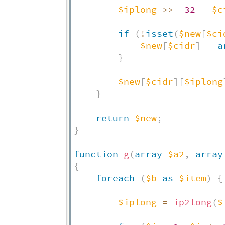
$iplong
>>
=
32
-
$c
if
(
!
isset
(
$new
[
$ci
$new
[
$cidr
]
=
a
}
$new
[
$cidr
]
[
$iplong
}
return
$new
;
}
function
g
(
array
$a2
,
array
{
foreach
(
$b
as
$item
)
{
$iplong
=
ip2long
(
$