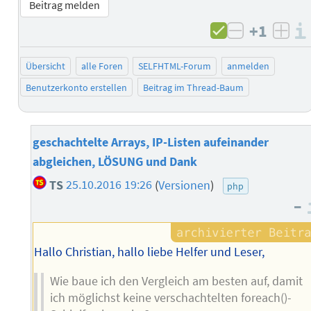
Beitrag melden
+1
negativ b
posi
Übersicht
alle Foren
SELFHTML-Forum
anmelden
Benutzerkonto erstellen
Beitrag im Thread-Baum
geschachtelte Arrays, IP-Listen aufeinander
abgleichen, LÖSUNG und Dank
TS
25.10.2016 19:26
(
Versionen
)
php
–
Hallo Christian, hallo liebe Helfer und Leser,
Wie baue ich den Vergleich am besten auf, damit
ich möglichst keine verschachtelten foreach()-