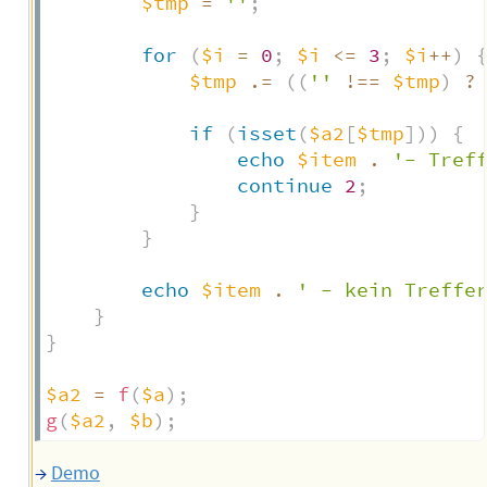
$tmp
=
''
;
for
(
$i
=
0
;
$i
<=
3
;
$i
++
)
$tmp
.=
(
(
''
!==
$tmp
)
?
if
(
isset
(
$a2
[
$tmp
]
)
)
{
echo
$item
.
'- Tref
continue
2
;
}
}
echo
$item
.
' - kein Treffe
}
}
$a2
=
f
(
$a
)
;
g
(
$a2
,
$b
)
;
→
Demo