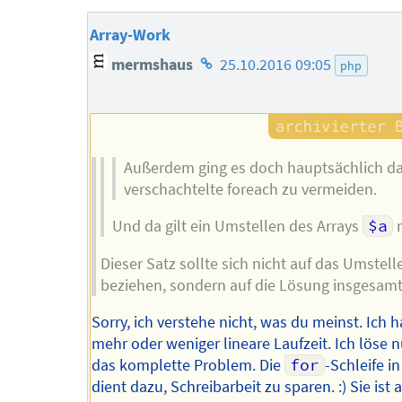
Array-Work
Homepage
mermshaus
25.10.2016 09:05
php
des
Autors
Außerdem ging es doch hauptsächlich d
verschachtelte foreach zu vermeiden.
Und da gilt ein Umstellen des Arrays
$a
n
Dieser Satz sollte sich nicht auf das Umstell
beziehen, sondern auf die Lösung insgesamt
Sorry, ich verstehe nicht, was du meinst. Ich 
mehr oder weniger lineare Laufzeit. Ich löse n
das komplette Problem. Die
for
-Schleife i
dient dazu, Schreibarbeit zu sparen. :) Sie ist 