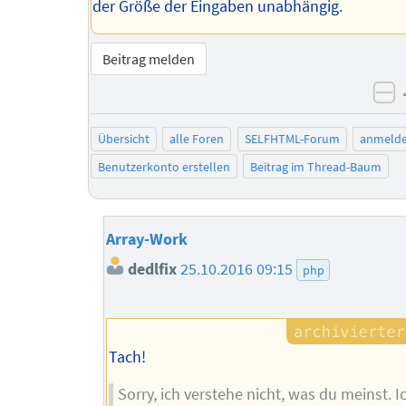
der Größe der Eingaben unabhängig.
Beitrag melden
ne
Übersicht
alle Foren
SELFHTML-Forum
anmeld
Benutzerkonto erstellen
Beitrag im Thread-Baum
Array-Work
dedlfix
25.10.2016 09:15
php
Tach!
Sorry, ich verstehe nicht, was du meinst. 