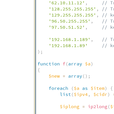
'62.10.11.12'
,
// T
'128.255.255.255'
,
// T
'129.255.255.255'
,
// k
'96.50.255.255'
,
// T
'97.50.51.52'
,
// k
'192.168.1.189'
,
// T
'192.168.1.89'
// k
)
;
function
f
(
array
$a
)
{
$new
=
array
(
)
;
foreach
(
$a
as
$item
)
{
list
(
$ipv4
,
$cidr
)
$iplong
=
ip2long
(
$