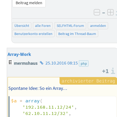
Beitrag melden
–
negati
po
Übersicht
alle Foren
SELFHTML-Forum
anmelden
Benutzerkonto erstellen
Beitrag im Thread-Baum
Array-Work
Homepage
mermshaus
25.10.2016 08:15
php
des
+1
Autors
Spontane Idee: So ein Array…
$a
=
array
(
'192.168.11.12/24'
,
'62.10.11.12/32'
,