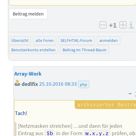
Beitrag melden
+1
negativ b
posi
Übersicht
alle Foren
SELFHTML-Forum
anmelden
Benutzerkonto erstellen
Beitrag im Thread-Baum
Array-Work
dedlfix
25.10.2016 08:33
php
–
Tach!
[Netzmasken streichen] …und dann für jeden
Eintrag aus
$b
in der Form
w.x.y.z
prüfen, ob