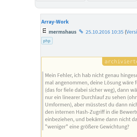
Array-Work
Homepage
mermshaus
25.10.2016 10:35
(
Vers
des
php
Autors
Mein Fehler, ich hab nicht genau hinges
mal angenommen, deine Lösung wäre f
(das for fiele dabei sicher weg), dann w
nur ein linearer Durchlauf zu sehen (oh
Umformen), aber müsstest du dann nic
den internen Hash-Zugriff in die Bewer
einbeziehen, und bekäme dann nicht d
"weniger" eine größere Gewichtung?