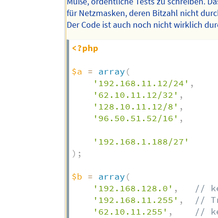
Muße, ordentliche Tests zu schreiben. Das 
für Netzmasken, deren Bitzahl nicht durch 
Der Code ist auch noch nicht wirklich du
<?php
$a
=
array
(
'192.168.11.12/24'
,
'62.10.11.12/32'
,
'128.10.11.12/8'
,
'96.50.51.52/16'
,
'192.168.1.188/27'
)
;
$b
=
array
(
'192.168.128.0'
,
// k
'192.168.11.255'
,
// T
'62.10.11.255'
,
// k