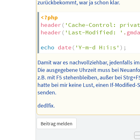
zurückbekommt, war ja schon klar.
<?php
header
(
'Cache-Control: priva
header
(
'Last-Modified: '
.
gmd
echo
date
(
'Y-m-d H:i:s'
)
;
Damit war es nachvollziehbar, jedenfalls i
Die ausgegebene Uhrzeit muss bei Neuanf
z.B. mit F5 stehenbleiben, außer bei Strg+F5
hatte bei mir keine Lust, einen If-Modified-
senden.
dedlfix.
Beitrag melden