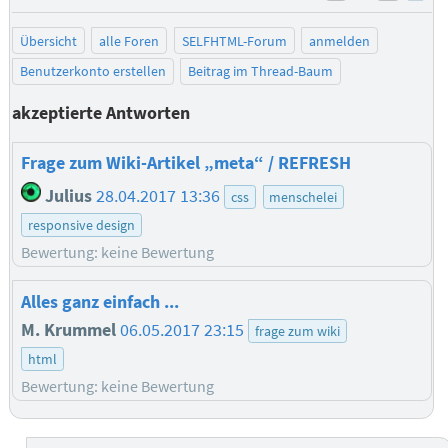
negativ be
posit
Übersicht
alle Foren
SELFHTML-Forum
anmelden
Benutzerkonto erstellen
Beitrag im Thread-Baum
akzeptierte Antworten
Frage zum Wiki-Artikel „meta“ / REFRESH
Julius
28.04.2017 13:36
css
menschelei
responsive design
Bewertung: keine Bewertung
Alles ganz einfach ...
M. Krummel
06.05.2017 23:15
frage zum wiki
html
Bewertung: keine Bewertung