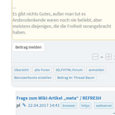
--
Es gibt nichts Gutes, außer man tut es
Andersdenkende waren noch nie beliebt, aber
meistens diejenigen, die die Freiheit vorangebracht
haben.
Beitrag melden
–
negati
po
Übersicht
alle Foren
SELFHTML-Forum
anmelden
Benutzerkonto erstellen
Beitrag im Thread-Baum
Frage zum Wiki-Artikel „meta“ / REFRESH
Homepage
pl
22.04.2017 14:41
browser
https
webserver
des