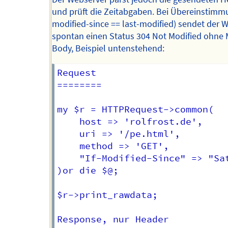
und prüft die Zeitabgaben. Bei Übereinstimmu
modified-since == last-modified) sendet der 
spontan einen Status 304 Not Modified ohne
Body, Beispiel untenstehend:
Request

======== 

my $r = HTTPRequest->common(

    host => 'rolfrost.de',

    uri => '/pe.html',

    method => 'GET',

    "If-Modified-Since" => "Sat
)or die $@;

$r->print_rawdata;

Response, nur Header
