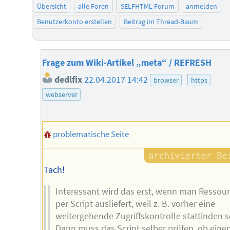
Übersicht
alle Foren
SELFHTML-Forum
anmelden
Benutzerkonto erstellen
Beitrag im Thread-Baum
Frage zum Wiki-Artikel „meta“ / REFRESH
dedlfix
22.04.2017 14:42
browser
https
webserver
problematische Seite
Tach!
Interessant wird das erst, wenn man Ressou
per Script ausliefert, weil z. B. vorher eine
weitergehende Zugriffskontrolle stattinden so
Dann muss das Script selber prüfen, ob einen 