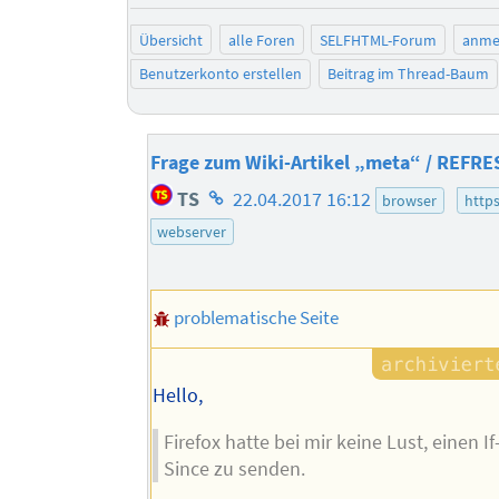
Übersicht
alle Foren
SELFHTML-Forum
anme
Benutzerkonto erstellen
Beitrag im Thread-Baum
Frage zum Wiki-Artikel „meta“ / REFRE
Homepage
TS
22.04.2017 16:12
browser
http
des
webserver
Autors
problematische Seite
Hello,
Firefox hatte bei mir keine Lust, einen I
Since zu senden.