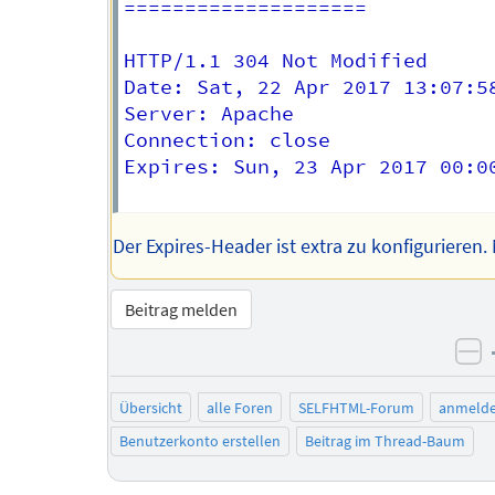
====================

HTTP/1.1 304 Not Modified

Date: Sat, 22 Apr 2017 13:07:58
Server: Apache

Connection: close

Expires: Sun, 23 Apr 2017 00:00
Der Expires-Header ist extra zu konfigurieren.
Beitrag melden
ne
Übersicht
alle Foren
SELFHTML-Forum
anmeld
Benutzerkonto erstellen
Beitrag im Thread-Baum