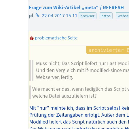
Frage zum Wiki-Artikel „meta“ / REFRESH
Homepage
pl
22.04.2017 15:11
browser
https
webse
des
Autors
problematische Seite
Muss nicht: Das Script liefert nur Last-Modi
Und den Vergleich mit if-modified-since m
Webserver, fertig.
Wie macht er das, wenn lediglich das Script 
welche Datei auszuliefern ist?
Mit "nur" meinte ich, dass im Script selbst ke
Prüfung der Zeitangaben erfolgt. Außer dem L
Modified liefert das Script natürlich auch den 
Der Webserver parst jedoch die gesendeten 