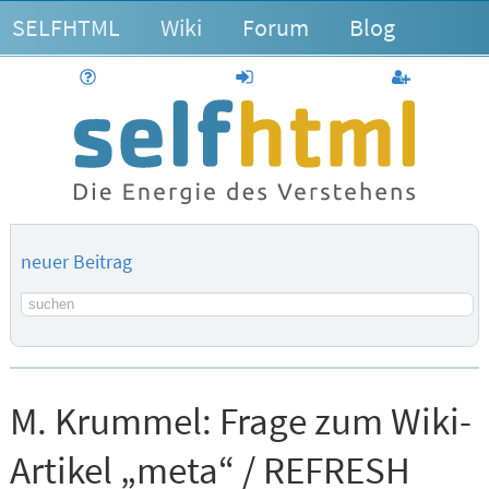
SELFHTML
Wiki
Forum
Blog
Hilfe
anmelden
Benutzerk
neuer Beitrag
Suchbegriff
M. Krummel:
Frage zum Wiki-
Artikel „meta“ / REFRESH