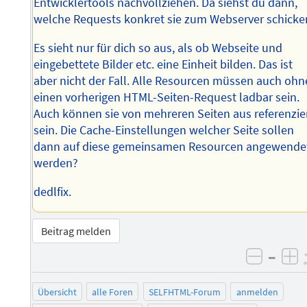
Entwicklertools nachvollziehen. Da siehst du dann,
welche Requests konkret sie zum Webserver schicke
Es sieht nur für dich so aus, als ob Webseite und
eingebettete Bilder etc. eine Einheit bilden. Das ist
aber nicht der Fall. Alle Resourcen müssen auch ohn
einen vorherigen HTML-Seiten-Request ladbar sein.
Auch können sie von mehreren Seiten aus referenzie
sein. Die Cache-Einstellungen welcher Seite sollen
dann auf diese gemeinsamen Resourcen angewende
werden?
dedlfix.
Beitrag melden
–
negati
po
Übersicht
alle Foren
SELFHTML-Forum
anmelden