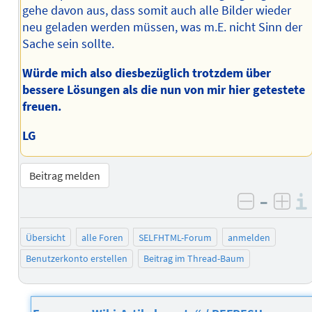
gehe davon aus, dass somit auch alle Bilder wieder
neu geladen werden müssen, was m.E. nicht Sinn der
Sache sein sollte.
Würde mich also diesbezüglich trotzdem über
bessere Lösungen als die nun von mir hier getestete
freuen.
LG
Beitrag melden
–
negativ 
posi
Übersicht
alle Foren
SELFHTML-Forum
anmelden
Benutzerkonto erstellen
Beitrag im Thread-Baum