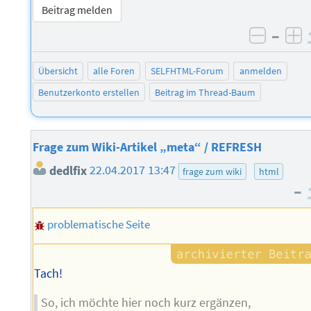
Beitrag melden
–
negati
po
Übersicht
alle Foren
SELFHTML-Forum
anmelden
Benutzerkonto erstellen
Beitrag im Thread-Baum
Frage zum Wiki-Artikel „meta“ / REFRESH
dedlfix
22.04.2017 13:47
frage zum wiki
html
–
problematische Seite
Tach!
So, ich möchte hier noch kurz ergänzen,