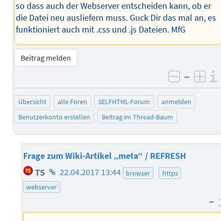
so dass auch der Webserver entscheiden kann, ob er
die Datei neu ausliefern muss. Guck Dir das mal an, es
funktioniert auch mit .css und .js Dateien. MfG
Beitrag melden
–
negativ 
posi
Übersicht
alle Foren
SELFHTML-Forum
anmelden
Benutzerkonto erstellen
Beitrag im Thread-Baum
Frage zum Wiki-Artikel „meta“ / REFRESH
Homepage
TS
22.04.2017 13:44
browser
https
des
webserver
Autors
–