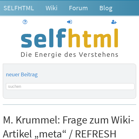
SELFHTML
Wiki
Forum
Blog
Hilfe
anmelden
Benutzerk
neuer Beitrag
Suchbegriff
M. Krummel:
Frage zum Wiki-
Artikel „meta“ / REFRESH