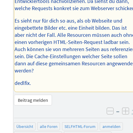
Entwicklertools nachvollziehen. Da siehst du dann,
welche Requests konkret sie zum Webserver schicke
Es sieht nur für dich so aus, als ob Webseite und
eingebettete Bilder etc. eine Einheit bilden. Das ist
aber nicht der Fall. Alle Resourcen müssen auch ohn
einen vorherigen HTML-Seiten-Request ladbar sein.
Auch können sie von mehreren Seiten aus referenzie
sein. Die Cache-Einstellungen welcher Seite sollen
dann auf diese gemeinsamen Resourcen angewende
werden?
dedlfix.
Beitrag melden
–
negati
po
Übersicht
alle Foren
SELFHTML-Forum
anmelden