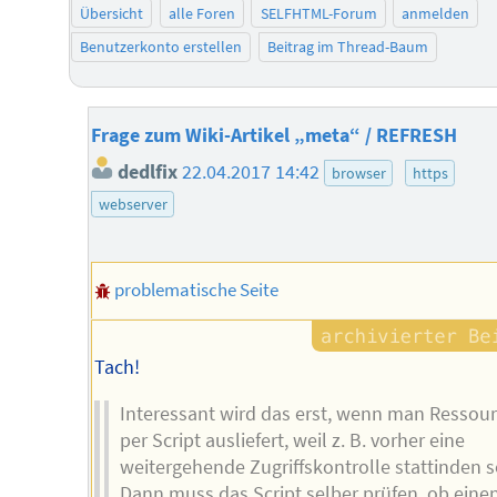
Übersicht
alle Foren
SELFHTML-Forum
anmelden
Benutzerkonto erstellen
Beitrag im Thread-Baum
Frage zum Wiki-Artikel „meta“ / REFRESH
dedlfix
22.04.2017 14:42
browser
https
webserver
problematische Seite
Tach!
Interessant wird das erst, wenn man Ressou
per Script ausliefert, weil z. B. vorher eine
weitergehende Zugriffskontrolle stattinden so
Dann muss das Script selber prüfen, ob einen 