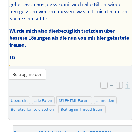
gehe davon aus, dass somit auch alle Bilder wieder
neu geladen werden müssen, was m.E. nicht Sinn der
Sache sein sollte.
Würde mich also diesbezüglich trotzdem über
bessere Lösungen als die nun von mir hier getestete
freuen.
LG
Beitrag melden
–
negativ 
posi
Übersicht
alle Foren
SELFHTML-Forum
anmelden
Benutzerkonto erstellen
Beitrag im Thread-Baum