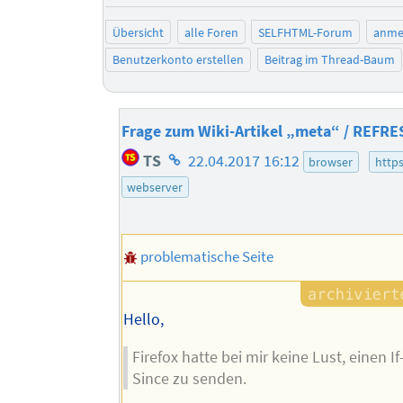
Übersicht
alle Foren
SELFHTML-Forum
anme
Benutzerkonto erstellen
Beitrag im Thread-Baum
Frage zum Wiki-Artikel „meta“ / REFRE
Homepage
TS
22.04.2017 16:12
browser
http
des
webserver
Autors
problematische Seite
Hello,
Firefox hatte bei mir keine Lust, einen I
Since zu senden.