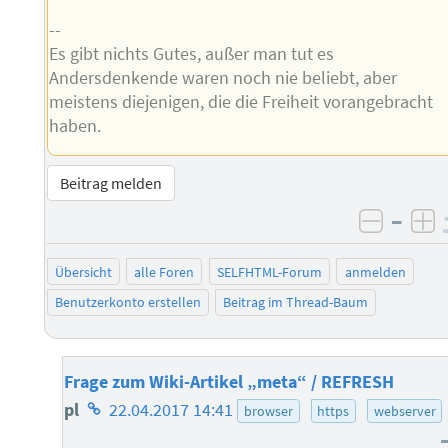
--
Es gibt nichts Gutes, außer man tut es
Andersdenkende waren noch nie beliebt, aber
meistens diejenigen, die die Freiheit vorangebracht
haben.
Beitrag melden
–
negati
po
Übersicht
alle Foren
SELFHTML-Forum
anmelden
Benutzerkonto erstellen
Beitrag im Thread-Baum
Frage zum Wiki-Artikel „meta“ / REFRESH
Homepage
pl
22.04.2017 14:41
browser
https
webserver
des