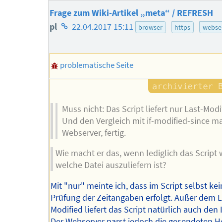
Frage zum Wiki-Artikel „meta“ / REFRESH
Homepage
pl
22.04.2017 15:11
browser
https
webse
des
Autors
problematische Seite
Muss nicht: Das Script liefert nur Last-Modi
Und den Vergleich mit if-modified-since m
Webserver, fertig.
Wie macht er das, wenn lediglich das Script 
welche Datei auszuliefern ist?
Mit "nur" meinte ich, dass im Script selbst ke
Prüfung der Zeitangaben erfolgt. Außer dem L
Modified liefert das Script natürlich auch den 
Der Webserver parst jedoch die gesendeten 