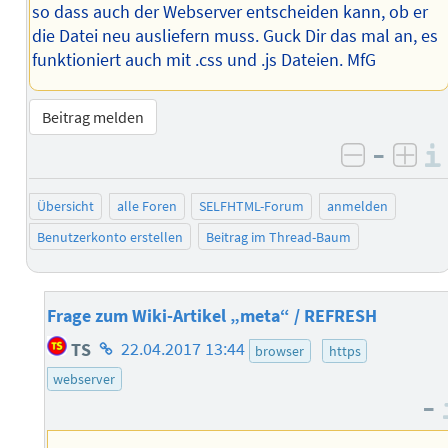
so dass auch der Webserver entscheiden kann, ob er
die Datei neu ausliefern muss. Guck Dir das mal an, es
funktioniert auch mit .css und .js Dateien. MfG
Beitrag melden
–
negativ 
posi
Übersicht
alle Foren
SELFHTML-Forum
anmelden
Benutzerkonto erstellen
Beitrag im Thread-Baum
Frage zum Wiki-Artikel „meta“ / REFRESH
Homepage
TS
22.04.2017 13:44
browser
https
des
webserver
Autors
–