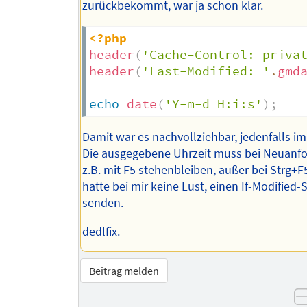
zurückbekommt, war ja schon klar.
<?php
header
(
'Cache-Control: priva
header
(
'Last-Modified: '
.
gmd
echo
date
(
'Y-m-d H:i:s'
)
;
Damit war es nachvollziehbar, jedenfalls i
Die ausgegebene Uhrzeit muss bei Neuanf
z.B. mit F5 stehenbleiben, außer bei Strg+F5
hatte bei mir keine Lust, einen If-Modified-
senden.
dedlfix.
Beitrag melden