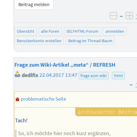
Beitrag melden
–
negati
po
Übersicht
alle Foren
SELFHTML-Forum
anmelden
Benutzerkonto erstellen
Beitrag im Thread-Baum
Frage zum Wiki-Artikel „meta“ / REFRESH
dedlfix
22.04.2017 13:47
frage zum wiki
html
–
problematische Seite
Tach!
So, ich möchte hier noch kurz ergänzen,