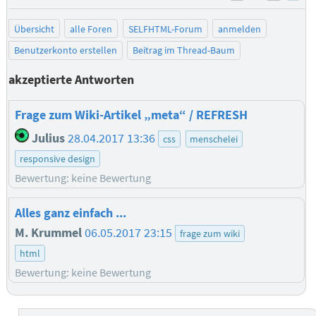
negativ be
posit
Übersicht
alle Foren
SELFHTML-Forum
anmelden
Benutzerkonto erstellen
Beitrag im Thread-Baum
akzeptierte Antworten
Frage zum Wiki-Artikel „meta“ / REFRESH
Julius
28.04.2017 13:36
css
menschelei
responsive design
Bewertung: keine Bewertung
Alles ganz einfach ...
M. Krummel
06.05.2017 23:15
frage zum wiki
html
Bewertung: keine Bewertung