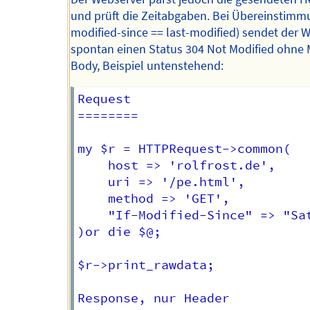
und prüft die Zeitabgaben. Bei Übereinstimmu
modified-since == last-modified) sendet der 
spontan einen Status 304 Not Modified ohne
Body, Beispiel untenstehend:
Request

======== 

my $r = HTTPRequest->common(

    host => 'rolfrost.de',

    uri => '/pe.html',

    method => 'GET',

    "If-Modified-Since" => "Sat
)or die $@;

$r->print_rawdata;

Response, nur Header
