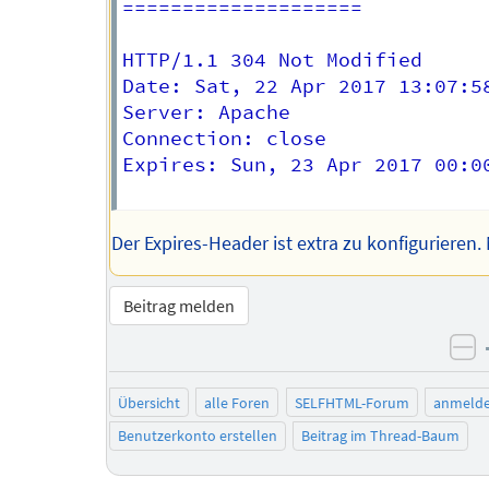
====================

HTTP/1.1 304 Not Modified

Date: Sat, 22 Apr 2017 13:07:58
Server: Apache

Connection: close

Expires: Sun, 23 Apr 2017 00:00
Der Expires-Header ist extra zu konfigurieren.
Beitrag melden
ne
Übersicht
alle Foren
SELFHTML-Forum
anmeld
Benutzerkonto erstellen
Beitrag im Thread-Baum