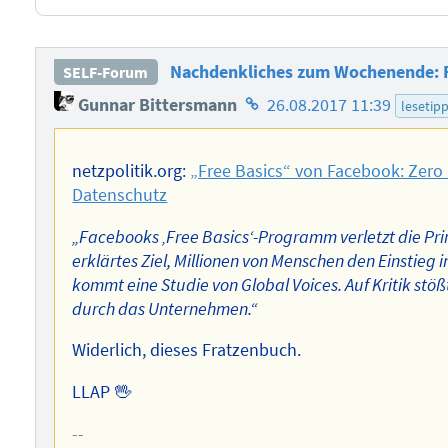
Nachdenkliches zum Wochenende: Fa
SELF-Forum
Homepage
Gunnar Bittersmann
26.08.2017 11:39
lesetip
des
Autors
netzpolitik.org:
„Free Basics“ von Facebook: Zero 
Datenschutz
„Facebooks ‚Free Basics‘-Programm verletzt die Prin
erklärtes Ziel, Millionen von Menschen den Einstieg 
kommt eine Studie von Global Voices. Auf Kritik s
durch das Unternehmen.“
Widerlich, dieses Fratzenbuch.
LLAP 🖖
--