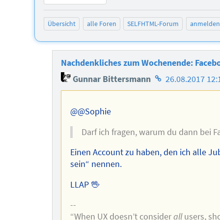
Übersicht
alle Foren
SELFHTML-Forum
anmelden
Nachdenkliches zum Wochenende: Faceboo
Homepage
Gunnar Bittersmann
26.08.2017 12:
des
Autors
@@Sophie
Darf ich fragen, warum du dann bei F
Einen Account zu haben, den ich alle Ju
sein“ nennen.
LLAP 🖖
--
“When UX doesn’t consider
all
users, sho