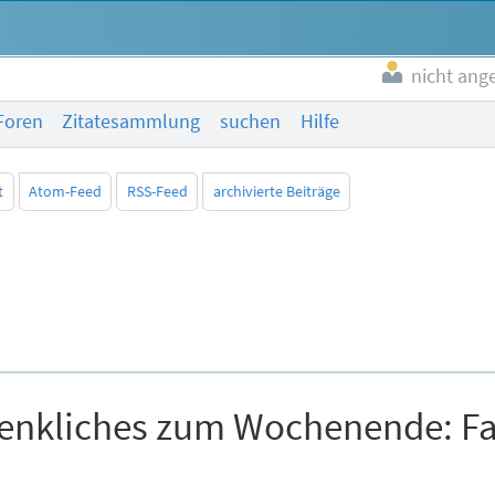
nicht ang
Foren
Zitatesammlung
suchen
Hilfe
t
Atom-Feed
RSS-Feed
archivierte Beiträge
nkliches zum Wochenende: Fac