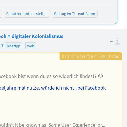
negativ bewer
positiv b
Benutzerkonto erstellen
Beitrag im Thread-Baum
k = digitaler Kolonialismus
–
I
17
lesetipp
web
acebook bist wenn du es so widerlich findest? 😉
beljahre mal nutze, würde ich nicht „bei Facebook
uldn’t it be known as ‘
Some
User Experience’ or...