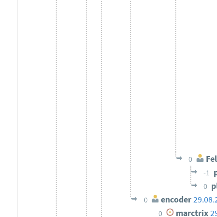
Fel
0
-1
p
0
encoder
29.08.
0
marctrix
2
0