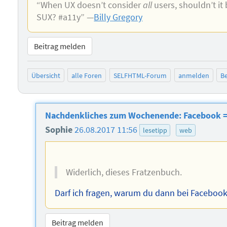
“When UX doesn’t consider
all
users, shouldn’t it
SUX? #a11y” —
Billy Gregory
Beitrag melden
Übersicht
alle Foren
SELFHTML-Forum
anmelden
Be
Nachdenkliches zum Wochenende: Facebook = 
Sophie
26.08.2017 11:56
lesetipp
web
Widerlich, dieses Fratzenbuch.
Darf ich fragen, warum du dann bei Facebook 
Beitrag melden