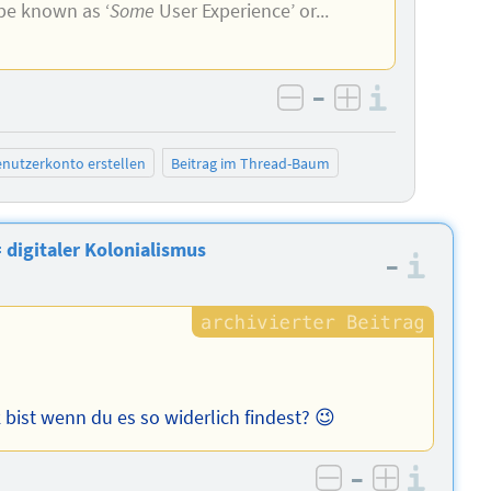
 be known as ‘
Some
User Experience’ or...
–
Informa
negativ bewerten
positiv bewe
nutzerkonto erstellen
Beitrag im Thread-Baum
digitaler Kolonialismus
–
Info
bist wenn du es so widerlich findest? 😉
–
Info