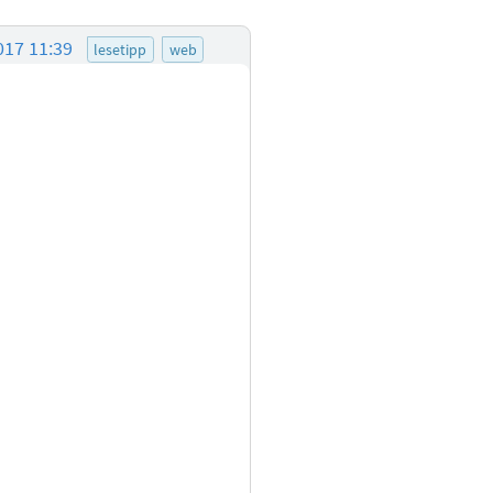
017 11:39
lesetipp
web