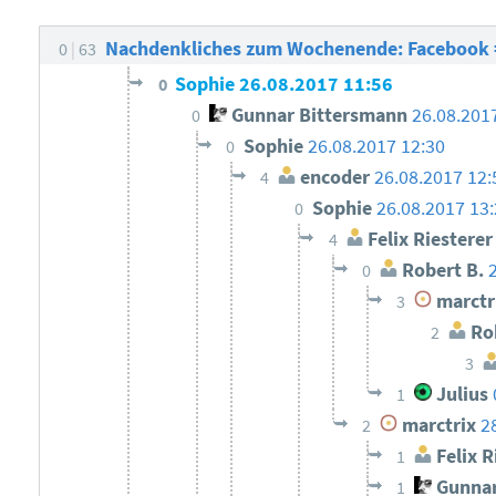
Nachdenkliches zum Wochenende: Facebook =
0
63
Sophie
26.08.2017 11:56
0
Gunnar Bittersmann
26.08.201
0
Sophie
26.08.2017 12:30
0
encoder
26.08.2017 12:
4
Sophie
26.08.2017 13
0
Felix Riesterer
4
Robert B.
0
marctr
3
Rob
2
3
Julius
1
marctrix
2
2
Felix R
1
Gunnar
1