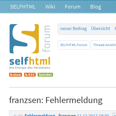
SELFHTML
Wiki
Forum
Blog
neuer Beitrag
Übersicht
SELFHTML-Forum
Thread-Ansich
franzsen:
Fehlermeldung
Fehlermeldung
franzsen
11.12.2017 19:30
0
60
h