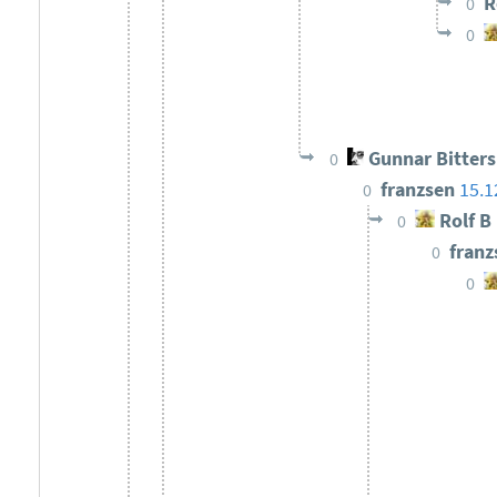
R
0
0
Gunnar Bitter
0
franzsen
15.1
0
Rolf B
0
fran
0
0