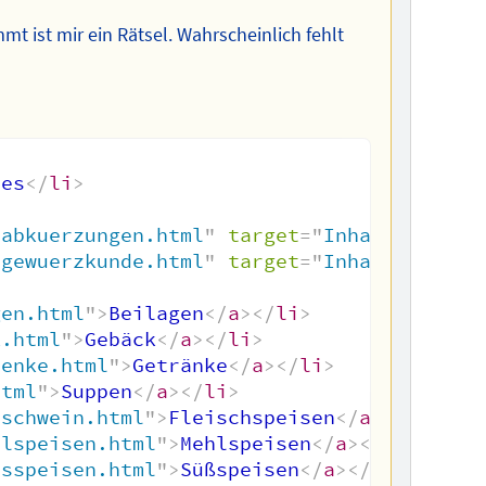
 ist mir ein Rätsel. Wahrscheinlich fehlt
nes
</
li
>
/abkuerzungen.html
"
target
=
"
Inhalt
"
>
Maße 
/gewuerzkunde.html
"
target
=
"
Inhalt
"
>
Gewür
gen.html
"
>
Beilagen
</
a
>
</
li
>
k.html
"
>
Gebäck
</
a
>
</
li
>
aenke.html
"
>
Getränke
</
a
>
</
li
>
html
"
>
Suppen
</
a
>
</
li
>
/schwein.html
"
>
Fleischspeisen
</
a
>
</
li
>
hlspeisen.html
"
>
Mehlspeisen
</
a
>
</
li
>
esspeisen.html
"
>
Süßspeisen
</
a
>
</
li
>