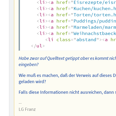
<
li
>
<
a
href
=
"
Eisrezepte/eis
<
li
>
<
a
href
=
"
Kuchen/kuchen.
<
li
>
<
a
href
=
"
Torten/torten.
<
li
>
<
a
href
=
"
Puddings/puddi
<
li
>
<
a
href
=
"
Marmeladen/mar
<
li
>
<
a
href
=
"
Weihnachstbaec
<
li
class
=
"
abstand
"
>
<
a
h
</
ul
>
Habe zwar auf Quelltext getippt aber es kommt nich
eingeben?
Wie muß es machen, daß der Verweis auf dieses
geladen wird?
Falls diese Informationen nicht ausreichen, dann 
--
LG Franz