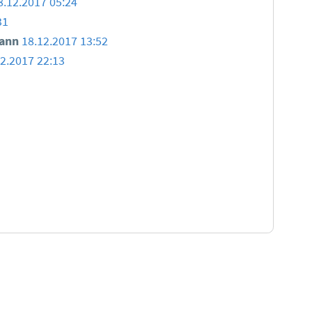
8.12.2017 05:24
31
ann
18.12.2017 13:52
12.2017 22:13
tionen zu den Bewertungsregeln