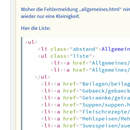
Woher die Fehlermeldung „allgemeines.html“ nimmt
wieder nur eine Kleinigkeit.
Hier die Liste:
<
ul
>
<
li
class
=
"
abstand
"
>
Allgemei
<
ul
class
=
"
liste
"
>
<
li
>
<
a
href
=
"
Allgemeines
<
li
>
<
a
href
=
"
Allgemeines
</
ul
>
<
li
>
<
a
href
=
"
Beilagen/beila
<
li
>
<
a
href
=
"
Gebaeck/gebaec
<
li
>
<
a
href
=
"
Getraenke/getr
<
li
>
<
a
href
=
"
Suppen/suppen.
<
li
>
<
a
href
=
"
Fleischrezepte
<
li
>
<
a
href
=
"
Mehlspeisen/Me
<
li
>
<
a
href
=
"
Suesspeisen/su