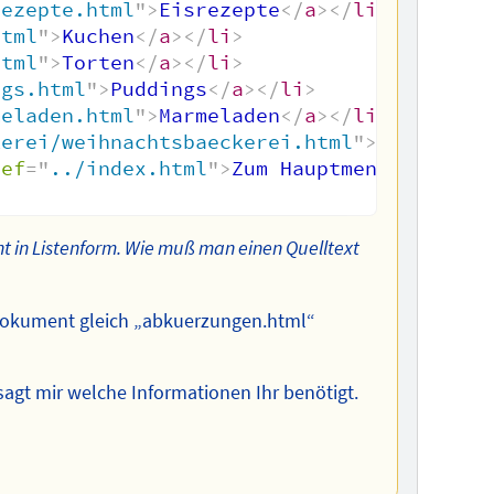
rezepte.html
"
>
Eisrezepte
</
a
>
</
li
>
html
"
>
Kuchen
</
a
>
</
li
>
html
"
>
Torten
</
a
>
</
li
>
ngs.html
"
>
Puddings
</
a
>
</
li
>
meladen.html
"
>
Marmeladen
</
a
>
</
li
>
kerei/weihnachtsbaeckerei.html
"
>
Weihnacht
ref
=
"
../index.html
"
>
Zum Hauptmenü
</
a
>
</
li
t in Listenform. Wie muß man einen Quelltext
 Dokument gleich „abkuerzungen.html“
sagt mir welche Informationen Ihr benötigt.