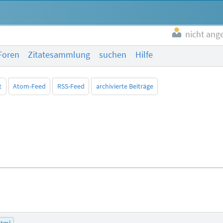
nicht ang
Foren
Zitatesammlung
suchen
Hilfe
t
Atom-Feed
RSS-Feed
archivierte Beiträge
tml