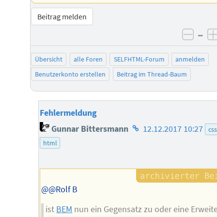
Beitrag melden
–
negat
Übersicht
alle Foren
SELFHTML-Forum
anmelden
Benutzerkonto erstellen
Beitrag im Thread-Baum
Fehlermeldung
Homepage
Gunnar Bittersmann
12.12.2017 10:27
css
des
html
Autors
@@Rolf B
ist
BEM
nun ein Gegensatz zu oder eine Erweit