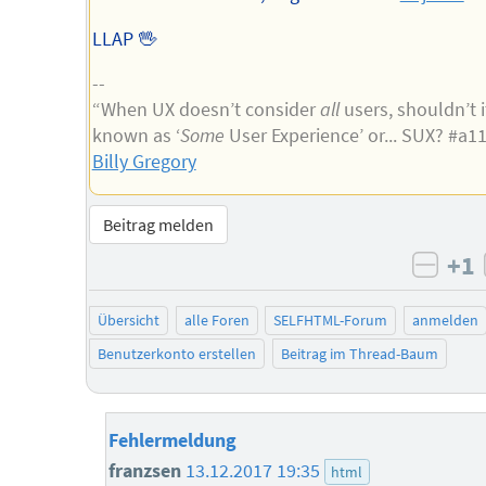
LLAP 🖖
--
“When UX doesn’t consider
all
users, shouldn’t i
known as ‘
Some
User Experience’ or... SUX? #a1
Billy Gregory
Beitrag melden
+1
negat
Übersicht
alle Foren
SELFHTML-Forum
anmelden
Benutzerkonto erstellen
Beitrag im Thread-Baum
Fehlermeldung
franzsen
13.12.2017 19:35
html