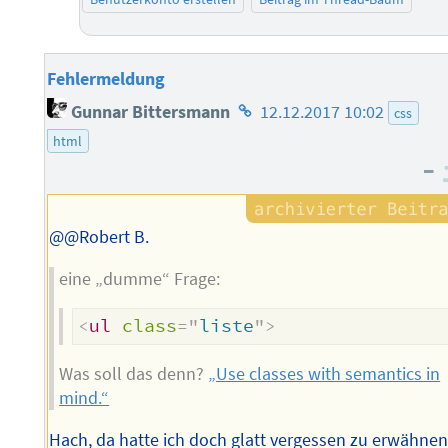
Fehlermeldung
Homepage
Gunnar Bittersmann
12.12.2017 10:02
css
des
html
Autors
–
@@Robert B.
eine „dumme“ Frage:
<
ul
class
=
"
liste
"
>
Was soll das denn?
„Use classes with semantics in
mind.“
Hach, da hatte ich doch glatt vergessen zu erwähnen