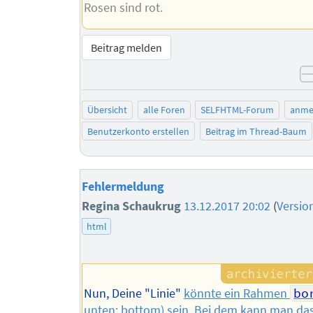
Rosen sind rot.
Beitrag melden
Übersicht
alle Foren
SELFHTML-Forum
anme
Benutzerkonto erstellen
Beitrag im Thread-Baum
Fehlermeldung
Regina Schaukrug
13.12.2017 20:02
(
Versio
html
Nun, Deine "Linie"
könnte ein Rahmen
bo
unten: bottom) sein. Bei dem kann man da