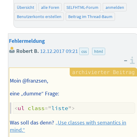
Übersicht
alle Foren
SELFHTML-Forum
anmelden
Benutzerkonto erstellen
Beitrag im Thread-Baum
Fehlermeldung
Robert B.
12.12.2017 09:21
css
html
–
Moin @franzsen,
eine „dumme“ Frage:
<
ul
class
=
"
liste
"
>
Was soll das denn?
„Use classes with semantics in
mind.“