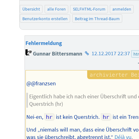
Übersicht
alle Foren
SELFHTML-Forum
anmelden
Benutzerkonto erstellen
Beitrag im Thread-Baum
Fehlermeldung
Homepage
Gunnar Bittersmann
12.12.2017 22:37
ht
des
Autors
@@franzsen
Eigentlich habe ich nach einer Überschrift und
Querstrich (hr)
Nei-en,
hr
ist kein Querstrich.
hr
ist ein Tren
Und „niemals will man, dass eine Überschrift v
was sie überschreibt, abgetrennt ist.“
Déjà vu.