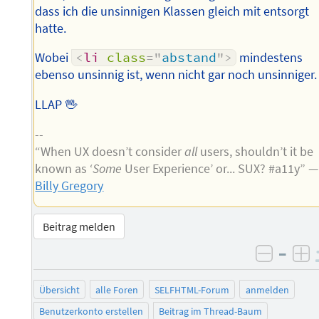
dass ich die unsinnigen Klassen gleich mit entsorgt
hatte.
Wobei
<
li
class
=
"
abstand
"
>
mindestens
ebenso unsinnig ist, wenn nicht gar noch unsinniger.
LLAP 🖖
--
“When UX doesn’t consider
all
users, shouldn’t it be
known as ‘
Some
User Experience’ or... SUX? #a11y” —
Billy Gregory
Beitrag melden
–
negati
po
Übersicht
alle Foren
SELFHTML-Forum
anmelden
Benutzerkonto erstellen
Beitrag im Thread-Baum