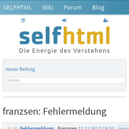
SELFHTML
Wiki
Forum
Blog
Hilfe
anmelden
Benutzerk
neuer Beitrag
Suchbegriff
franzsen:
Fehlermeldung
Fehlermeldung
franzsen
11.12.2017 19:30
0
60
html