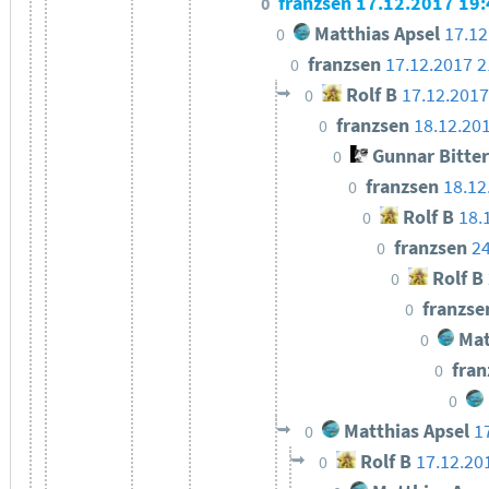
franzsen
17.12.2017 19:
0
Matthias Apsel
17.12
0
franzsen
17.12.2017 2
0
Rolf B
17.12.2017
0
franzsen
18.12.20
0
Gunnar Bitte
0
franzsen
18.12
0
Rolf B
18.
0
franzsen
24
0
Rolf B
0
franzs
0
Mat
0
fra
0
0
Matthias Apsel
1
0
Rolf B
17.12.20
0