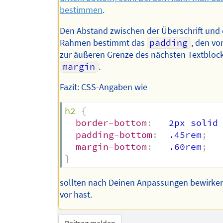
bestimmen
.
Den Abstand zwischen der Überschrift und
Rahmen bestimmt das
padding
, den v
zur äußeren Grenze des nächsten Textblock
margin
.
Fazit: CSS-Angaben wie
h2
{
border-bottom
:
   2px solid
padding-bottom
:
  .45rem
;
margin-bottom
:
   .60rem
;
}
sollten nach Deinen Anpassungen bewirke
vor hast.