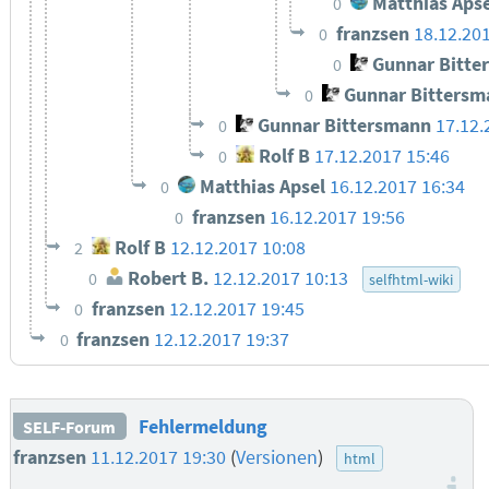
Matthias Apse
0
franzsen
18.12.20
0
Gunnar Bitte
0
Gunnar Bittersm
0
Gunnar Bittersmann
17.12.
0
Rolf B
17.12.2017 15:46
0
Matthias Apsel
16.12.2017 16:34
0
franzsen
16.12.2017 19:56
0
Rolf B
12.12.2017 10:08
2
Robert B.
12.12.2017 10:13
0
selfhtml-wiki
franzsen
12.12.2017 19:45
0
franzsen
12.12.2017 19:37
0
Fehlermeldung
SELF-Forum
franzsen
11.12.2017 19:30
(
Versionen
)
html