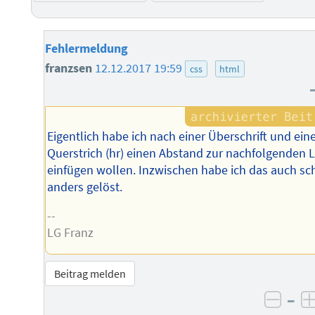
Fehlermeldung
franzsen
12.12.2017 19:59
css
html
Eigentlich habe ich nach einer Überschrift und ein
Querstrich (hr) einen Abstand zur nachfolgenden L
einfügen wollen. Inzwischen habe ich das auch s
anders gelöst.
--
LG Franz
Beitrag melden
–
negat