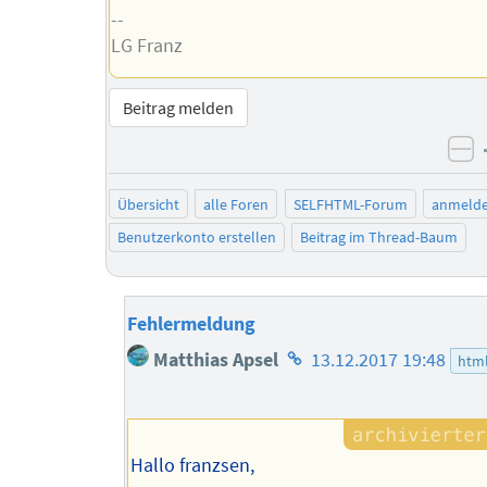
--
LG Franz
Beitrag melden
ne
Übersicht
alle Foren
SELFHTML-Forum
anmeld
Benutzerkonto erstellen
Beitrag im Thread-Baum
Fehlermeldung
Homepage
Matthias Apsel
13.12.2017 19:48
htm
des
Autors
Hallo franzsen,