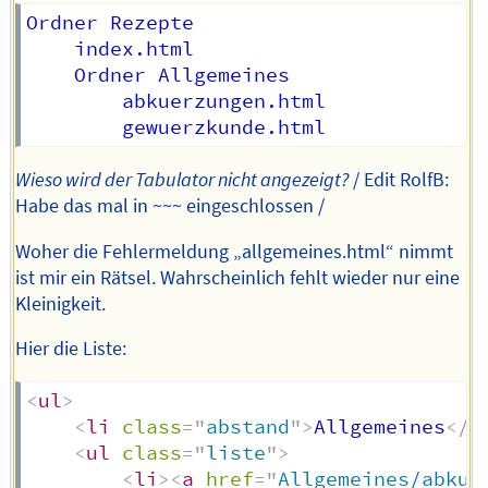
Ordner Rezepte  

	index.html  

	Ordner Allgemeines  

		abkuerzungen.html  

Wieso wird der Tabulator nicht angezeigt?
/ Edit RolfB:
Habe das mal in ~~~ eingeschlossen /
Woher die Fehlermeldung „allgemeines.html“ nimmt
ist mir ein Rätsel. Wahrscheinlich fehlt wieder nur eine
Kleinigkeit.
Hier die Liste:
<
ul
>
<
li
class
=
"
abstand
"
>
Allgemeines
</
l
<
ul
class
=
"
liste
"
>
<
li
>
<
a
href
=
"
Allgemeines/abkue