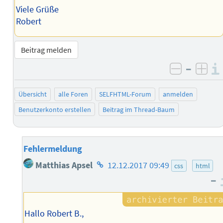
Viele Grüße
Robert
Beitrag melden
–
negativ 
posi
Übersicht
alle Foren
SELFHTML-Forum
anmelden
Benutzerkonto erstellen
Beitrag im Thread-Baum
Fehlermeldung
Homepage
Matthias Apsel
12.12.2017 09:49
css
html
des
–
Autors
Hallo Robert B.,