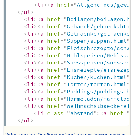
<
li
>
<
a
href
=
"
Allgemeines/gewue
</
ul
>
<
li
>
<
a
href
=
"
Beilagen/beilagen.ht
<
li
>
<
a
href
=
"
Gebaeck/gebaeck.html
<
li
>
<
a
href
=
"
Getraenke/getraenke.
<
li
>
<
a
href
=
"
Suppen/suppen.html
"
>
<
li
>
<
a
href
=
"
Fleischrezepte/schwe
<
li
>
<
a
href
=
"
Mehlspeisen/Mehlspei
<
li
>
<
a
href
=
"
Suesspeisen/suesspei
<
li
>
<
a
href
=
"
Eisrezepte/eisrezept
<
li
>
<
a
href
=
"
Kuchen/kuchen.html
"
>
<
li
>
<
a
href
=
"
Torten/torten.html
"
>
<
li
>
<
a
href
=
"
Puddings/puddings.ht
<
li
>
<
a
href
=
"
Marmeladen/marmelade
<
li
>
<
a
href
=
"
Weihnachstbaeckerei/
<
li
class
=
"
abstand
"
>
<
a
href
=
"
.
</
ul
>
Habe zwar auf Quelltext getippt aber es kommt nicht in