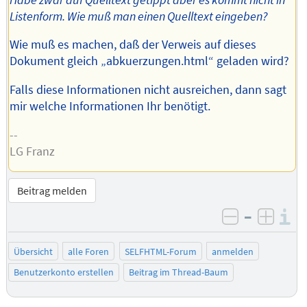
Listenform. Wie muß man einen Quelltext eingeben?
Wie muß es machen, daß der Verweis auf dieses
Dokument gleich „abkuerzungen.html“ geladen wird?
Falls diese Informationen nicht ausreichen, dann sagt
mir welche Informationen Ihr benötigt.
--
LG Franz
Beitrag melden
–
I
negativ be
posit
Übersicht
alle Foren
SELFHTML-Forum
anmelden
Benutzerkonto erstellen
Beitrag im Thread-Baum