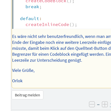
createCodeBlock
(
)
;
break
;
default
:
createInlineCode
(
)
;
Es wäre nicht sehr benutzerfreundlich, wenn man a
Ende der Eingabe noch eine weitere Leerzeile einfüg
müsste, damit beim Klick auf den Quelltext-Button d
Begrenzer für einen Codeblock eingefügt werden. Ei
Leerzeile zur Unterscheidung genügt.
Viele Grüße,
Orlok
Beitrag melden
–
negati
po