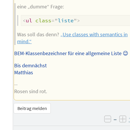
eine „dumme“ Frage:
<
ul
class
=
"
liste
"
>
Was soll das denn?
„Use classes with semantics in
mind.“
BEM-Klassenbezeichner für eine allgemeine Liste 😉
Bis demnächst
Matthias
--
Rosen sind rot.
Beitrag melden
–
negati
po