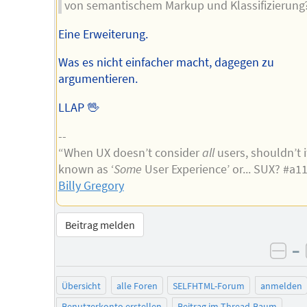
von semantischem Markup und Klassifizierung
Eine Erweiterung.
Was es nicht einfacher macht, dagegen zu
argumentieren.
LLAP 🖖
--
“When UX doesn’t consider
all
users, shouldn’t i
known as ‘
Some
User Experience’ or... SUX? #a1
Billy Gregory
Beitrag melden
–
neg
Übersicht
alle Foren
SELFHTML-Forum
anmelden
Benutzerkonto erstellen
Beitrag im Thread-Baum