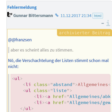
Fehlermeldung
Homepage
Gunnar Bittersmann
11.12.2017 21:34
html
des
–
Autors
@@franzsen
aber es scheint alles zu stimmen.
Nö, die Verschachtelung der Listen stimmt schon mal
nicht:
<
ul
>
<
li
class
=
"
abstand
"
>
Allgemeines
<
<
ul
class
=
"
liste
"
>
<
li
>
<
a
href
=
"
Allgemeines/abk
<
li
>
<
a
href
=
"
Allgemeines/gew
</
ul
>