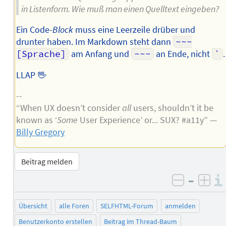
in Listenform. Wie muß man einen Quelltext eingeben?
Ein Code-
Block
muss eine Leerzeile drüber und
drunter haben. Im Markdown steht dann
~~~
[Sprache]
am Anfang und
~~~
an Ende, nicht
`
.
LLAP 🖖
--
“When UX doesn’t consider
all
users, shouldn’t it be
known as ‘
Some
User Experience’ or... SUX? #a11y” —
Billy Gregory
Beitrag melden
–
negativ 
posi
Übersicht
alle Foren
SELFHTML-Forum
anmelden
Benutzerkonto erstellen
Beitrag im Thread-Baum