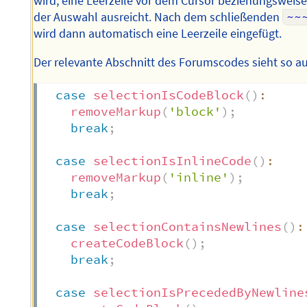
wird, eine Leerzeile vor dem Cursor beziehungsweis
der Auswahl ausreicht. Nach dem schließenden
~~
wird dann automatisch eine Leerzeile eingefügt.
Der relevante Abschnitt des Forumscodes sieht so au
case
selectionIsCodeBlock
(
)
:
removeMarkup
(
'block'
)
;
break
;
case
selectionIsInlineCode
(
)
:
removeMarkup
(
'inline'
)
;
break
;
case
selectionContainsNewlines
(
)
:
createCodeBlock
(
)
;
break
;
case
selectionIsPrecededByNewline