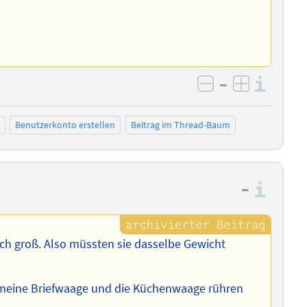
–
Info
negativ bewer
positiv b
Benutzerkonto erstellen
Beitrag im Thread-Baum
–
Info
ch groß. Also müssten sie dasselbe Gewicht
t, meine Briefwaage und die Küchenwaage rühren