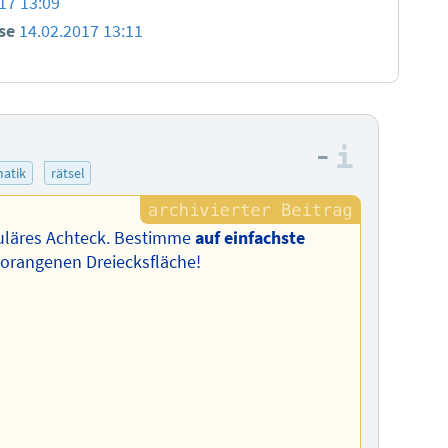
17 13:09
use
14.02.2017 13:11
–
Informa
atik
rätsel
eguläres Achteck. Bestimme
auf einfachste
 orangenen Dreiecksfläche!