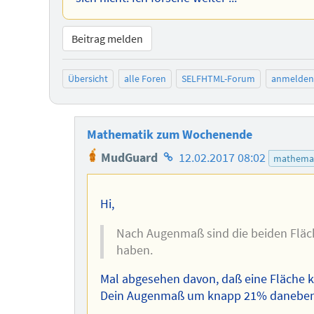
Beitrag melden
Übersicht
alle Foren
SELFHTML-Forum
anmelden
Mathematik zum Wochenende
Homepage
MudGuard
12.02.2017 08:02
mathema
des
Autors
Hi,
Nach Augenmaß sind die beiden Fläch
haben.
Mal abgesehen davon, daß eine Fläche ke
Dein Augenmaß um knapp 21% daneben