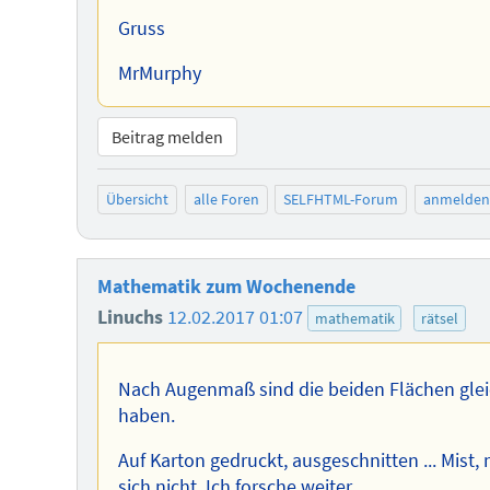
Gruss
MrMurphy
Beitrag melden
Übersicht
alle Foren
SELFHTML-Forum
anmelden
Mathematik zum Wochenende
Linuchs
12.02.2017 01:07
mathematik
rätsel
Nach Augenmaß sind die beiden Flächen glei
haben.
Auf Karton gedruckt, ausgeschnitten ... Mis
sich nicht. Ich forsche weiter ...