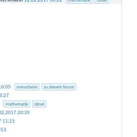
16:05
menschelei
zu diesem forum
6:27
3
mathematik
rätsel
02.2017 20:39
7 11:23
:53