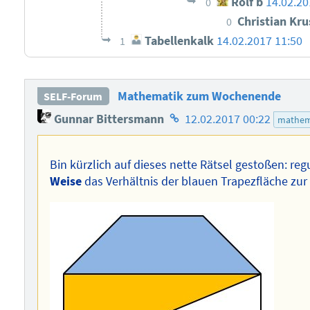
Rolf b
14.02.20
0
Christian Kr
0
Tabellenkalk
14.02.2017 11:50
1
Mathematik zum Wochenende
SELF-Forum
Homepage
Gunnar Bittersmann
12.02.2017 00:22
mathem
des
Autors
Bin kürzlich auf dieses nette Rätsel gestoßen: r
Weise
das Verhältnis der blauen Trapezfläche zur