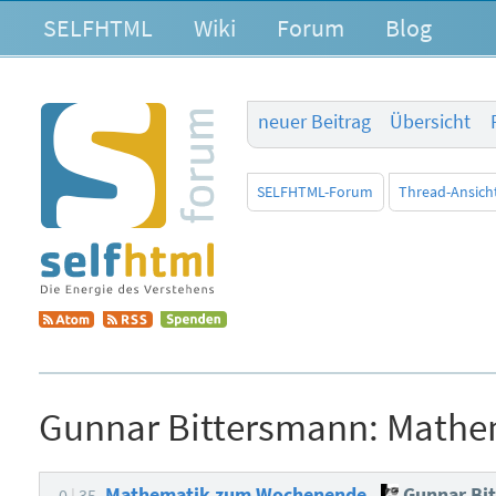
SELFHTML
Wiki
Forum
Blog
neuer Beitrag
Übersicht
SELFHTML-Forum
Thread-Ansich
Gunnar Bittersmann:
Mathe
Mathematik zum Wochenende
Gunnar Bi
0
35