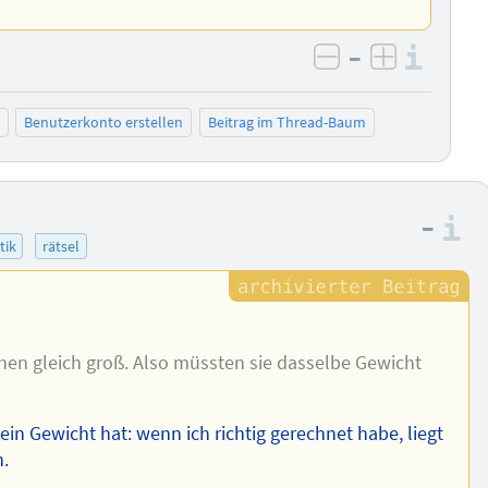
–
Info
negativ bewer
positiv b
Benutzerkonto erstellen
Beitrag im Thread-Baum
–
I
tik
rätsel
en gleich groß. Also müssten sie dasselbe Gewicht
in Gewicht hat: wenn ich richtig gerechnet habe, liegt
.