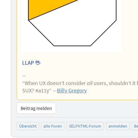
LLAP 🖖
--
“When UX doesn’t consider
all
users, shouldn’t it
SUX? #a11y” —
Billy Gregory
Beitrag melden
Übersicht
alle Foren
SELFHTML-Forum
anmelden
Be