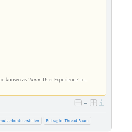
 be known as ‘
Some
User Experience’ or...
–
Informa
negativ bewerten
positiv bewe
nutzerkonto erstellen
Beitrag im Thread-Baum