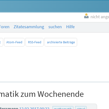
nicht ang
Foren
Zitatesammlung
suchen
Hilfe
t
Atom-Feed
RSS-Feed
archivierte Beiträge
matik zum Wochenende
ttersmann
12.02.2017 00:22
mathematik
rätsel