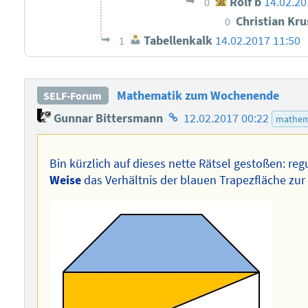
Rolf b
14.02.20
0
Christian Kr
0
Tabellenkalk
14.02.2017 11:50
1
Mathematik zum Wochenende
SELF-Forum
Homepage
Gunnar Bittersmann
12.02.2017 00:22
mathem
des
Autors
Bin kürzlich auf dieses nette Rätsel gestoßen: r
Weise
das Verhältnis der blauen Trapezfläche zur