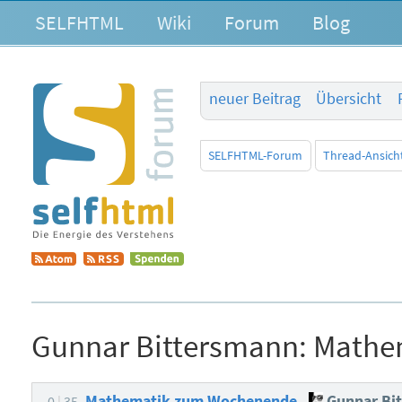
SELFHTML
Wiki
Forum
Blog
neuer Beitrag
Übersicht
SELFHTML-Forum
Thread-Ansich
Gunnar Bittersmann:
Mathe
Mathematik zum Wochenende
Gunnar Bi
0
35