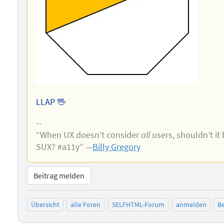
LLAP 🖖
--
“When UX doesn’t consider
all
users, shouldn’t it
SUX? #a11y” —
Billy Gregory
Beitrag melden
Übersicht
alle Foren
SELFHTML-Forum
anmelden
Be