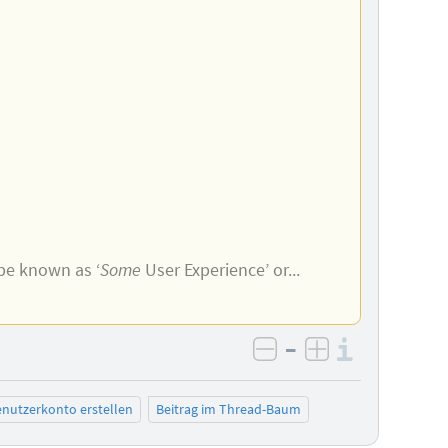
 be known as ‘
Some
User Experience’ or...
–
Informa
negativ bewerten
positiv bewe
nutzerkonto erstellen
Beitrag im Thread-Baum