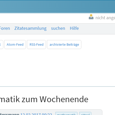
nicht ang
Foren
Zitatesammlung
suchen
Hilfe
t
Atom-Feed
RSS-Feed
archivierte Beiträge
matik zum Wochenende
ttersmann
12.02.2017 00:22
mathematik
rätsel