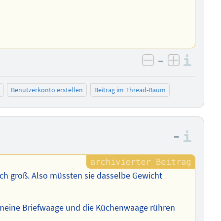
–
Info
negativ bewer
positiv b
Benutzerkonto erstellen
Beitrag im Thread-Baum
–
Info
ch groß. Also müssten sie dasselbe Gewicht
t, meine Briefwaage und die Küchenwaage rühren