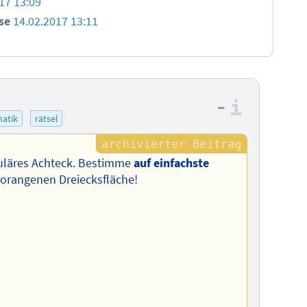
17 13:09
use
14.02.2017 13:11
–
Informa
atik
rätsel
eguläres Achteck. Bestimme
auf einfachste
 orangenen Dreiecksfläche!