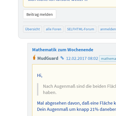
Beitrag melden
Übersicht
alle Foren
SELFHTML-Forum
anmelden
Mathematik zum Wochenende
Homepage
MudGuard
12.02.2017 08:02
mathema
des
Autors
Hi,
Nach Augenmaß sind die beiden Fläch
haben.
Mal abgesehen davon, daß eine Fläche ke
Dein Augenmaß um knapp 21% daneben