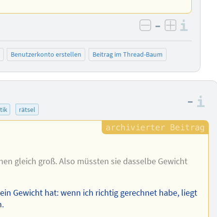
–
Info
negativ bewer
positiv b
Benutzerkonto erstellen
Beitrag im Thread-Baum
–
I
tik
rätsel
en gleich groß. Also müssten sie dasselbe Gewicht
in Gewicht hat: wenn ich richtig gerechnet habe, liegt
.