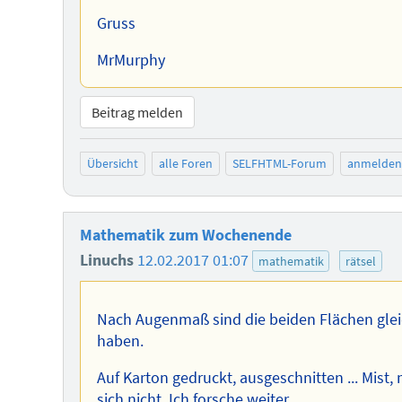
Gruss
MrMurphy
Beitrag melden
Übersicht
alle Foren
SELFHTML-Forum
anmelden
Mathematik zum Wochenende
Linuchs
12.02.2017 01:07
mathematik
rätsel
Nach Augenmaß sind die beiden Flächen glei
haben.
Auf Karton gedruckt, ausgeschnitten ... Mis
sich nicht. Ich forsche weiter ...