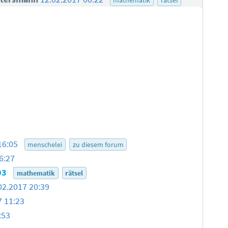
16:05
menschelei
zu diesem forum
6:27
03
mathematik
rätsel
02.2017 20:39
7 11:23
:53