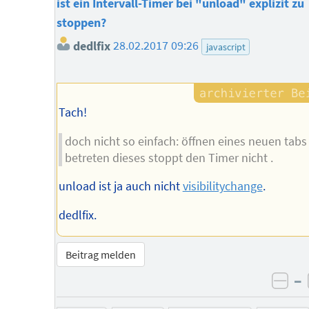
ist ein Intervall-Timer bei "unload" explizit zu
stoppen?
dedlfix
28.02.2017 09:26
javascript
Tach!
doch nicht so einfach: öffnen eines neuen tab
betreten dieses stoppt den Timer nicht .
unload ist ja auch nicht
visibilitychange
.
dedlfix.
Beitrag melden
–
neg