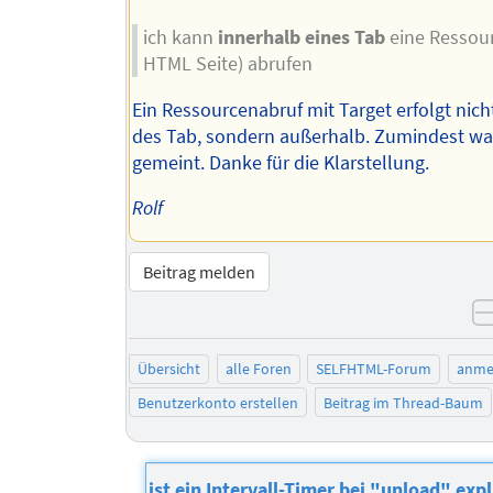
ich kann
innerhalb eines Tab
eine Ressour
HTML Seite) abrufen
Ein Ressourcenabruf mit Target erfolgt nich
des Tab, sondern außerhalb. Zumindest wa
gemeint. Danke für die Klarstellung.
Rolf
Beitrag melden
Übersicht
alle Foren
SELFHTML-Forum
anme
Benutzerkonto erstellen
Beitrag im Thread-Baum
ist ein Intervall-Timer bei "unload" expl