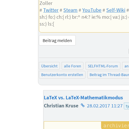
Zoller
#
Twitter
#
Steam
#
YouTube
#
Self-Wiki
sh:) fo:) ch:| rl:) br:^ n4:? ie:% mo:| va:) js:) 
ss:) ls:[
Beitrag melden
Übersicht
alle Foren
SELFHTML-Forum
an
Benutzerkonto erstellen
Beitrag im Thread-Ba
LaTeX vs. LaTeX-Mathematikmodus
Homepage
Christian Kruse
28.02.2017 11:27
t
des
Autors