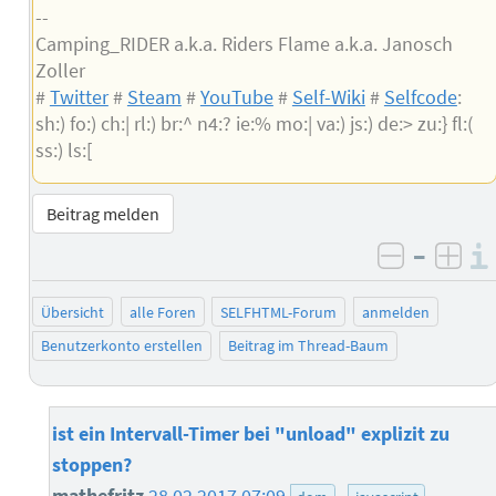
--
Camping_RIDER a.k.a. Riders Flame a.k.a. Janosch
Zoller
#
Twitter
#
Steam
#
YouTube
#
Self-Wiki
#
Selfcode
:
sh:) fo:) ch:| rl:) br:^ n4:? ie:% mo:| va:) js:) de:> zu:} fl:(
ss:) ls:[
Beitrag melden
–
negativ 
posi
Übersicht
alle Foren
SELFHTML-Forum
anmelden
Benutzerkonto erstellen
Beitrag im Thread-Baum
ist ein Intervall-Timer bei "unload" explizit zu
stoppen?