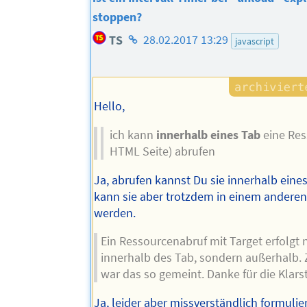
stoppen?
Homepage
TS
28.02.2017 13:29
javascript
des
Autors
Hello,
ich kann
innerhalb eines Tab
eine Res
HTML Seite) abrufen
Ja, abrufen kannst Du sie innerhalb eine
kann sie aber trotzdem in einem anderen
werden.
Ein Ressourcenabruf mit Target erfolgt 
innerhalb des Tab, sondern außerhalb.
war das so gemeint. Danke für die Klars
Ja, leider aber missverständlich formulier