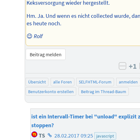
Keksversorgung wieder hergestellt.
Hm. Ja. Und wenn es nicht collected wurde, dan
es heute noch.
😉
Rolf
Beitrag melden
+1
negat
Übersicht
alle Foren
SELFHTML-Forum
anmelden
Benutzerkonto erstellen
Beitrag im Thread-Baum
ist ein Intervall-Timer bei "unload" explizit 
stoppen?
Homepage
TS
28.02.2017 09:25
javascript