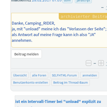
mathefritz
28.02.2017 07:09
dom
javascript
–
Danke, Camping_RIDER,
ja, mit "unload" meine ich das "Verlassen der Seite";
als Antwort auf meine Frage kann ich also "JA"
annehmen.
Beitrag melden
–
negati
po
Übersicht
alle Foren
SELFHTML-Forum
anmelden
Benutzerkonto erstellen
Beitrag im Thread-Baum
ist ein Intervall-Timer bei "unload" explizit zu