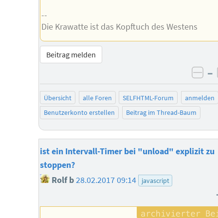
--
Die Krawatte ist das Kopftuch des Westens
Beitrag melden
–
neg
Übersicht
alle Foren
SELFHTML-Forum
anmelden
Benutzerkonto erstellen
Beitrag im Thread-Baum
ist ein Intervall-Timer bei "unload" explizit zu
stoppen?
Rolf b
28.02.2017 09:14
javascript