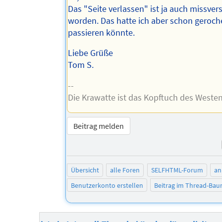
Das "Seite verlassen" ist ja auch missve
worden. Das hatte ich aber schon geroch
passieren könnte.
Liebe Grüße
Tom S.
--
Die Krawatte ist das Kopftuch des Weste
Beitrag melden
Übersicht
alle Foren
SELFHTML-Forum
an
Benutzerkonto erstellen
Beitrag im Thread-Ba