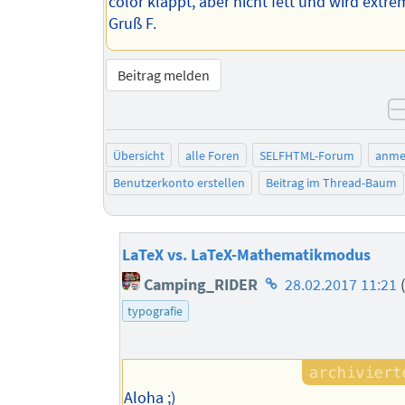
color klappt, aber nicht fett und wird extr
Gruß F.
Beitrag melden
Übersicht
alle Foren
SELFHTML-Forum
anme
Benutzerkonto erstellen
Beitrag im Thread-Baum
LaTeX vs. LaTeX-Mathematikmodus
Homepage
Camping_RIDER
28.02.2017 11:21
(
des
typografie
Autors
Aloha ;)