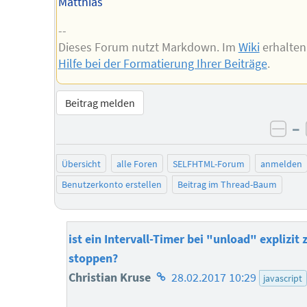
Matthias
--
Dieses Forum nutzt Markdown. Im
Wiki
erhalten
Hilfe bei der Formatierung Ihrer Beiträge
.
Beitrag melden
–
neg
Übersicht
alle Foren
SELFHTML-Forum
anmelden
Benutzerkonto erstellen
Beitrag im Thread-Baum
ist ein Intervall-Timer bei "unload" explizit 
stoppen?
Homepage
Christian Kruse
28.02.2017 10:29
javascript
des