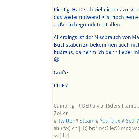
Richtig. Hätte ich vielleicht dazu sch
das weder notwendig ist noch gerne
außer in begründeten Fällen.
Allerdings ist der Missbrauch von M
Buchstaben zu bekommen auch nich
buärghs, da nehm ich dann lieber Inl
😆
Grüße,
RIDER
--
Camping_RIDER a.k.a. Riders Flame a
Zoller
#
Twitter
#
Steam
#
YouTube
#
Self-
sh:) fo:) ch:| rl:) br:^ n4:? ie:% mo:| va:)
ss:) ls:[