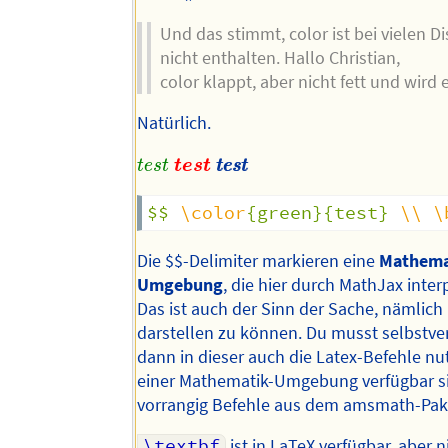
Und das stimmt, color ist bei vielen D
nicht enthalten. Hallo Christian,
color klappt, aber nicht fett und wird
Natürlich.
t
e
s
t
t
e
s
t
t
e
s
t
t
e
s
t
t
e
s
t
t
e
s
t
t
t
e
e
s
s
t
t
$$ 
\color
{green}{test} 
\\
\
Die $$-Delimiter markieren eine
Mathema
Umgebung
, die hier durch MathJax interp
Das ist auch der Sinn der Sache, nämlic
darstellen zu können. Du musst selbstve
dann in dieser auch die Latex-Befehle nut
einer Mathematik-Umgebung verfügbar si
vorrangig Befehle aus dem amsmath-Pake
\textbf
ist in LaTeX verfügbar, aber n