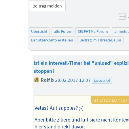
Beitrag melden
ne
Übersicht
alle Foren
SELFHTML-Forum
anmeld
Benutzerkonto erstellen
Beitrag im Thread-Baum
ist ein Intervall-Timer bei "unload" explizi
stoppen?
Rolf b
28.02.2017 12:37
javascript
Vetas? Aut supples? ;-)
Aber bitte zitiere und kritisiere nicht kontex
hier stand direkt davor: