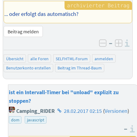
... oder erfolgt das automatisch?
Beitrag melden
–
I
negativ be
posit
Übersicht
alle Foren
SELFHTML-Forum
anmelden
Benutzerkonto erstellen
Beitrag im Thread-Baum
ist ein Intervall-Timer bei "unload" explizit zu
stoppen?
Homepage
Camping_RIDER
28.02.2017 02:15
(
Versionen
)
des
dom
javascript
Autors
–