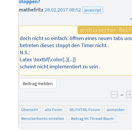
stoppen?
mathefritz
28.02.2017 08:52
javascript
doch nicht so einfach: öffnen eines neuen tabs un
betreten dieses stoppt den Timer nicht .
N.S.:
Latex \textbf{\color{..}{...}}
scheint nicht implementiert zu sein .
Beitrag melden
–
negat
Übersicht
alle Foren
SELFHTML-Forum
anmelden
Benutzerkonto erstellen
Beitrag im Thread-Baum