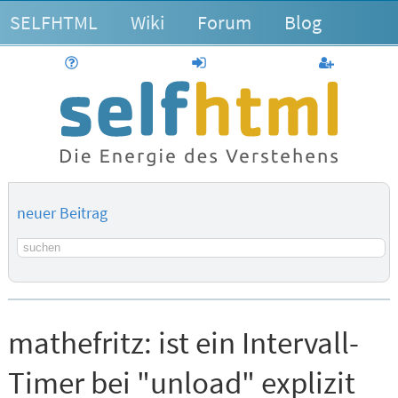
SELFHTML
Wiki
Forum
Blog
Hilfe
anmelden
Benutzerk
neuer Beitrag
Suchbegriff
mathefritz:
ist ein Intervall-
Timer bei "unload" explizit