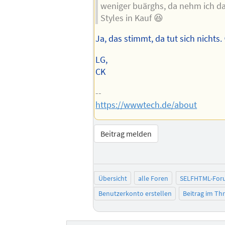
weniger buärghs, da nehm ich dan
Styles in Kauf 😆
Ja, das stimmt, da tut sich nichts.
LG,
CK
--
https://wwwtech.de/about
Beitrag melden
Übersicht
alle Foren
SELFHTML-For
Benutzerkonto erstellen
Beitrag im T