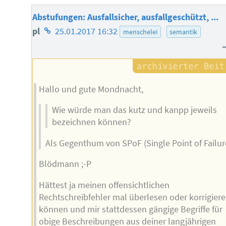
Abstufungen: Ausfallsicher, ausfallgeschützt, ...
Homepage
pl
25.01.2017 16:32
menschelei
semantik
des
Autors
Hallo und gute Mondnacht,
Wie würde man das kutz und kanpp jeweils
bezeichnen können?
Als Gegenthum von SPoF (Single Point of Failur
Blödmann ;-P
Hättest ja meinen offensichtlichen
Rechtschreibfehler mal überlesen oder korrigier
können und mir stattdessen gängige Begriffe für
obige Beschreibungen aus deiner langjährigen