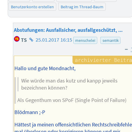
Benutzerkonto erstellen
Beitrag im Thread-Baum
Abstufungen: Ausfallsicher, ausfallgeschützt, ...
Homepage
TS
25.01.2017 16:15
menschelei
semantik
des
–
Autors
Hallo und gute Mondnacht,
Wie würde man das kutz und kanpp jeweils
bezeichnen können?
Als Gegenthum von SPoF (Single Point of Failure)
Blödmann ;-P
Hättest ja meinen offensichtlichen Rechtschreibfehle
mal überlesen oder korrigieren können und mir