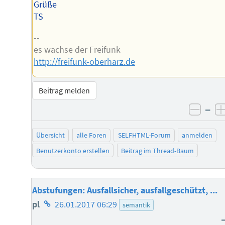
Grüße
TS
--
es wachse der Freifunk
http://freifunk-oberharz.de
Beitrag melden
–
negat
Übersicht
alle Foren
SELFHTML-Forum
anmelden
Benutzerkonto erstellen
Beitrag im Thread-Baum
Abstufungen: Ausfallsicher, ausfallgeschützt, ...
Homepage
pl
26.01.2017 06:29
semantik
des