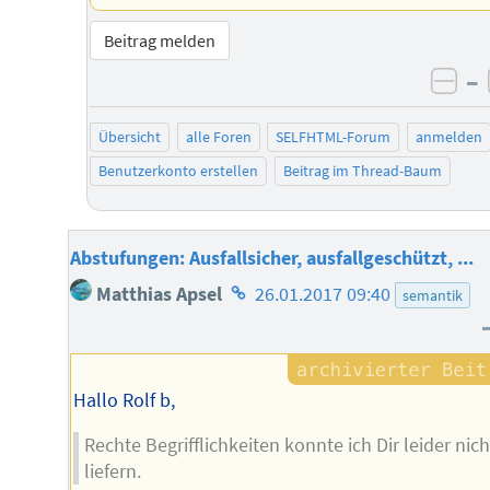
Beitrag melden
–
neg
Übersicht
alle Foren
SELFHTML-Forum
anmelden
Benutzerkonto erstellen
Beitrag im Thread-Baum
Abstufungen: Ausfallsicher, ausfallgeschützt, ...
Homepage
Matthias Apsel
26.01.2017 09:40
semantik
des
Autors
Hallo Rolf b,
Rechte Begrifflichkeiten konnte ich Dir leider nich
liefern.