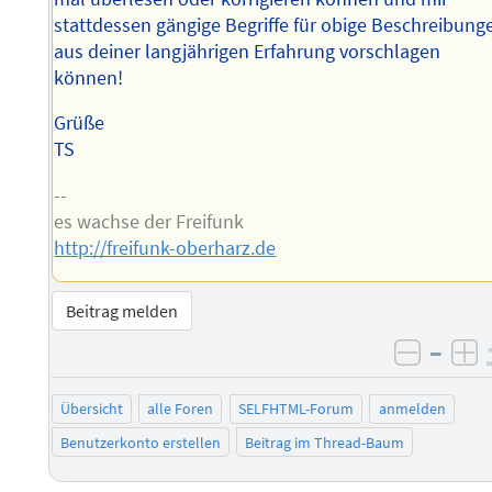
stattdessen gängige Begriffe für obige Beschreibung
aus deiner langjährigen Erfahrung vorschlagen
können!
Grüße
TS
--
es wachse der Freifunk
http://freifunk-oberharz.de
Beitrag melden
–
negati
po
Übersicht
alle Foren
SELFHTML-Forum
anmelden
Benutzerkonto erstellen
Beitrag im Thread-Baum