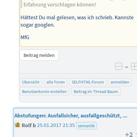
Erfahrung vorschlagen können!
Hättest Du mal gelesen, was ich schrieb. Kannste
sogar googlen.
MfG
Beitrag melden
–
negat
Übersicht
alle Foren
SELFHTML-Forum
anmelden
Benutzerkonto erstellen
Beitrag im Thread-Baum
Abstufungen: Ausfallsicher, ausfallgeschützt, ...
Rolf b
25.01.2017 21:35
semantik
+2