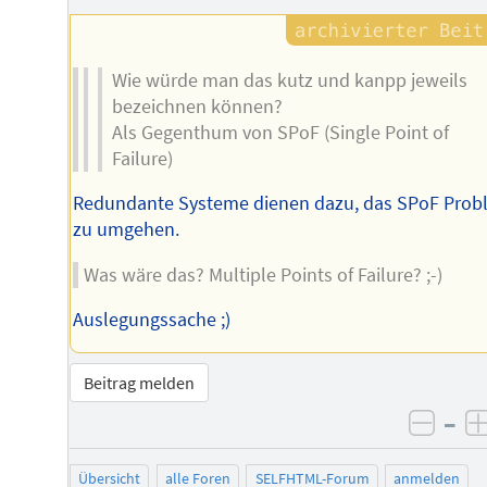
Autors
Wie würde man das kutz und kanpp jeweils
bezeichnen können?
Als Gegenthum von SPoF (Single Point of
Failure)
Redundante Systeme dienen dazu, das SPoF Prob
zu umgehen.
Was wäre das? Multiple Points of Failure? ;-)
Auslegungssache ;)
Beitrag melden
–
negat
Übersicht
alle Foren
SELFHTML-Forum
anmelden