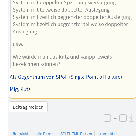
System mit doppelter Spannungsversorgung
System mit teilweise doppelter Auslegung
System mit zeitlich begrenzter doppelter Auslegung
System mit zeitlich begrenzter teilweise doppelter
Auslegung
usw.
Wie würde man das kutz und kanpp jeweils
bezeichnen können?
Als Gegenthum von SPoF (Single Point of Failure)
Mfg, Kutz
Beitrag melden
–
negativ 
posi
Übersicht
alle Foren
SELFHTML-Forum
anmelden