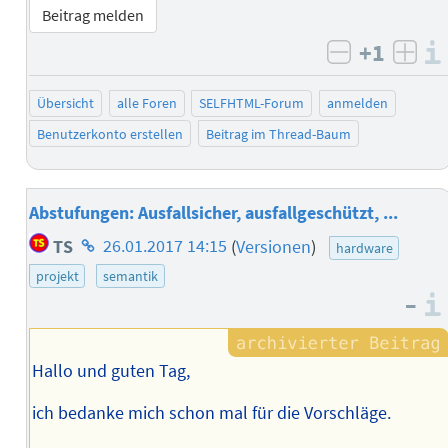
Beitrag melden
+1
negativ b
posi
Übersicht
alle Foren
SELFHTML-Forum
anmelden
Benutzerkonto erstellen
Beitrag im Thread-Baum
Abstufungen: Ausfallsicher, ausfallgeschützt, ...
Homepage
TS
26.01.2017 14:15
(
Versionen
)
hardware
des
projekt
semantik
Autors
–
Hallo und guten Tag,
ich bedanke mich schon mal für die Vorschläge.