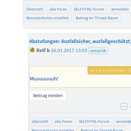
Übersicht
alle Foren
SELFHTML-Forum
anmelden
Benutzerkonto erstellen
Beitrag im Thread-Baum
Abstufungen: Ausfallsicher, ausfallgeschützt, 
Rolf b
26.01.2017 13:03
semantik
Muuuuuuuh!
Beitrag melden
ne
Übersicht
alle Foren
SELFHTML-Forum
anmeld
Benutzerkonto erstellen
Beitrag im Thread-Baum