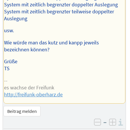
System mit zeitlich begrenzter doppelter Auslegung
System mit zeitlich begrenzter teilweise doppelter
Auslegung
usw.
Wie würde man das kutz und kanpp jeweils
bezeichnen können?
Grüße
TS
--
es wachse der Freifunk
http://freifunk-oberharz.de
Beitrag melden
–
I
negativ be
posit