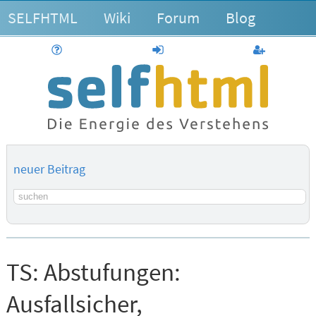
SELFHTML
Wiki
Forum
Blog
Hilfe
anmelden
Benutzerk
neuer Beitrag
Suchbegriff
TS:
Abstufungen:
Ausfallsicher,