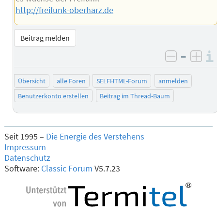
http://freifunk-oberharz.de
Beitrag melden
–
negativ 
posi
Übersicht
alle Foren
SELFHTML-Forum
anmelden
Benutzerkonto erstellen
Beitrag im Thread-Baum
Seit 1995 –
Die Energie des Verstehens
Impressum
Datenschutz
Software:
Classic Forum
V5.7.23