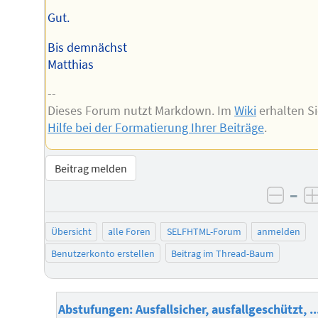
Gut.
Bis demnächst
Matthias
--
Dieses Forum nutzt Markdown. Im
Wiki
erhalten S
Hilfe bei der Formatierung Ihrer Beiträge
.
Beitrag melden
–
negat
Übersicht
alle Foren
SELFHTML-Forum
anmelden
Benutzerkonto erstellen
Beitrag im Thread-Baum
Abstufungen: Ausfallsicher, ausfallgeschützt, ..