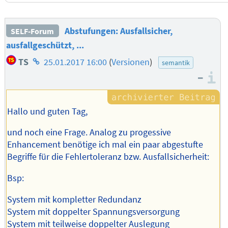
Abstufungen: Ausfallsicher,
SELF-Forum
ausfallgeschützt, ...
Homepage
TS
25.01.2017 16:00
(
Versionen
)
semantik
des
–
I
Autors
Hallo und guten Tag,
und noch eine Frage. Analog zu progessive
Enhancement benötige ich mal ein paar abgestufte
Begriffe für die Fehlertoleranz bzw. Ausfallsicherheit:
Bsp:
System mit kompletter Redundanz
System mit doppelter Spannungsversorgung
System mit teilweise doppelter Auslegung