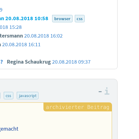
09
nn
20.08.2018 10:58
browser
css
018 15:28
ttersmann
20.08.2018 16:02
h
20.08.2018 16:11
n?
Regina Schaukrug
20.08.2018 09:37
–
Informa
css
javascript
 gemacht