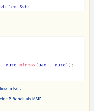
1vh 1em 5vh
;
4
,
 auto 
minmax
(
8em 
,
 auto
)
)
;
diesem Fall.
eine Blödheit als MSIE.