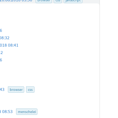
26
08:32
018 08:41
42
26
:43
browser
css
8 08:53
menschelei