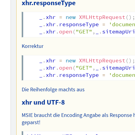
xhr.responseType
	_
.
xhr 
=
new
XMLHttpRequest
(
)
	_
.
xhr
.
responseType 
=
'docume
	_
.
xhr
.
open
(
"GET"
,
_
.
sitemapUr
Korrektur
	_
.
xhr 
=
new
XMLHttpRequest
(
)
	_
.
xhr
.
open
(
"GET"
,
_
.
sitemapUr
	_
.
xhr
.
responseType 
=
'docume
Die Reihenfolge machts aus
xhr und UTF-8
MSIE braucht die Encoding Angabe als Response 
geparst!