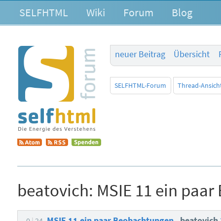
SELFHTML
Wiki
Forum
Blog
neuer Beitrag
Übersicht
SELFHTML-Forum
Thread-Ansich
beatovich:
MSIE 11 ein paa
MSIE 11 ein paar Beobachtungen
beatovich
0
24