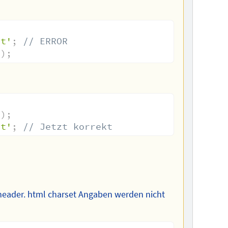
;
nt'
;
// ERROR
i
)
;
;
i
)
;
nt'
;
// Jetzt korrekt
header. html charset Angaben werden nicht