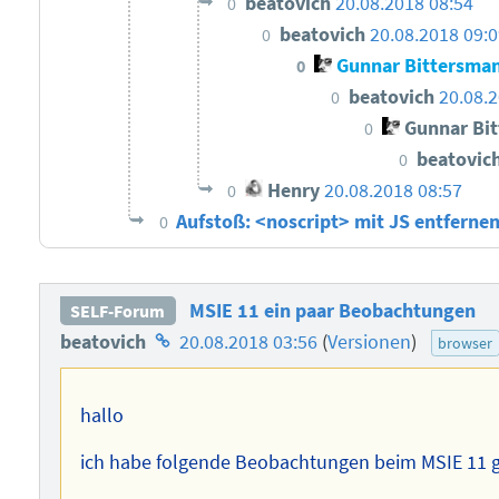
beatovich
20.08.2018 08:54
0
beatovich
20.08.2018 09:
0
Gunnar Bittersma
0
beatovich
20.08.2
0
Gunnar Bi
0
beatovic
0
Henry
20.08.2018 08:57
0
Aufstoß: <noscript> mit JS entferne
0
MSIE 11 ein paar Beobachtungen
SELF-Forum
Homepage
beatovich
20.08.2018 03:56
(
Versionen
)
browser
des
Autors
hallo
ich habe folgende Beobachtungen beim MSIE 11