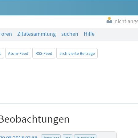
nicht ang
Foren
Zitatesammlung
suchen
Hilfe
t
Atom-Feed
RSS-Feed
archivierte Beiträge
r Beobachtungen
20.08.2018 03:56
browser
css
javascript