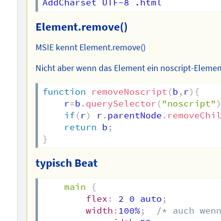
Element.remove()
MSIE kennt Element.remove()
Nicht aber wenn das Element ein noscript-Element
function
removeNoscript
(
b
,
r
)
{
	r
=
b
.
querySelector
(
"noscript"
if
(
r
)
 r
.
parentNode
.
removeChi
return
 b
;
}
typisch Beat
main
{
flex
:
 2 0 auto
;
width
:
100%
;
/* auch wen