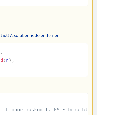
 ist! Also über node entfernen
)
;
ld
(
r
)
;
n FF ohne auskommt, MSIE braucht es zur Z