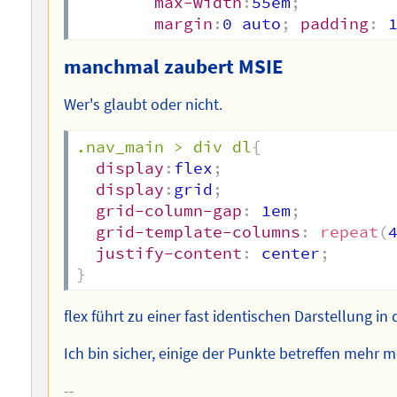
max-width
:
55em
;
margin
:
0 auto
;
padding
:
 
manchmal zaubert MSIE
Wer's glaubt oder nicht.
.nav_main > div dl
{
display
:
flex
;
display
:
grid
;
grid-column-gap
:
 1em
;
grid-template-columns
:
repeat
(
justify-content
:
 center
;
}
flex führt zu einer fast identischen Darstellung in 
Ich bin sicher, einige der Punkte betreffen mehr m
--