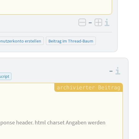
–
Informa
negativ bewerten
positiv bewe
nutzerkonto erstellen
Beitrag im Thread-Baum
–
Info
script
sponse header. html charset Angaben werden