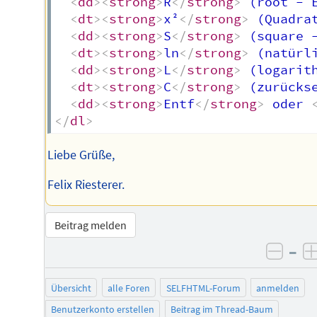
<
dd
>
<
strong
>
R
</
strong
>
 (root - 
<
dt
>
<
strong
>
x²
</
strong
>
 (Quadra
<
dd
>
<
strong
>
S
</
strong
>
 (square 
<
dt
>
<
strong
>
ln
</
strong
>
 (natürl
<
dd
>
<
strong
>
L
</
strong
>
 (logarit
<
dt
>
<
strong
>
C
</
strong
>
 (zurücks
<
dd
>
<
strong
>
Entf
</
strong
>
 oder 
</
dl
>
Liebe Grüße,
Felix Riesterer.
Beitrag melden
–
negat
Übersicht
alle Foren
SELFHTML-Forum
anmelden
Benutzerkonto erstellen
Beitrag im Thread-Baum