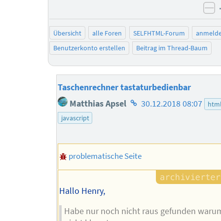
ne
Übersicht
alle Foren
SELFHTML-Forum
anmeld
Benutzerkonto erstellen
Beitrag im Thread-Baum
Taschenrechner tastaturbedienbar
Homepage
Matthias Apsel
30.12.2018 08:07
htm
des
javascript
Autors
problematische Seite
Hallo Henry,
Habe nur noch nicht raus gefunden warum