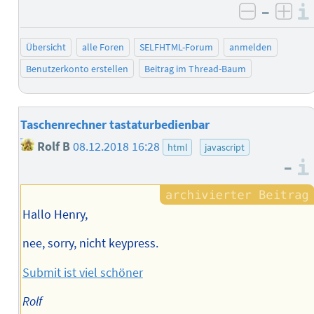
–
negativ 
posi
Übersicht
alle Foren
SELFHTML-Forum
anmelden
Benutzerkonto erstellen
Beitrag im Thread-Baum
Taschenrechner tastaturbedienbar
Rolf B
08.12.2018 16:28
html
javascript
–
Hallo Henry,
nee, sorry, nicht keypress.
Submit ist viel schöner
Rolf