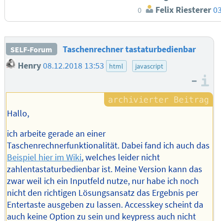
Felix Riesterer
03
0
Taschenrechner tastaturbedienbar
SELF-Forum
Henry
08.12.2018 13:53
html
javascript
–
I
Hallo,
ich arbeite gerade an einer
Taschenrechnerfunktionalität. Dabei fand ich auch das
Beispiel hier im Wiki
, welches leider nicht
zahlentastaturbedienbar ist. Meine Version kann das
zwar weil ich ein Inputfeld nutze, nur habe ich noch
nicht den richtigen Lösungsansatz das Ergebnis per
Entertaste ausgeben zu lassen. Accesskey scheint da
auch keine Option zu sein und keypress auch nicht