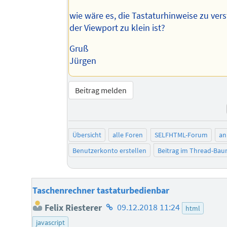
wie wäre es, die Tastaturhinweise zu ver
der Viewport zu klein ist?
Gruß
Jürgen
Beitrag melden
Übersicht
alle Foren
SELFHTML-Forum
an
Benutzerkonto erstellen
Beitrag im Thread-Ba
Taschenrechner tastaturbedienbar
Homepage
Felix Riesterer
09.12.2018 11:24
html
des
javascript