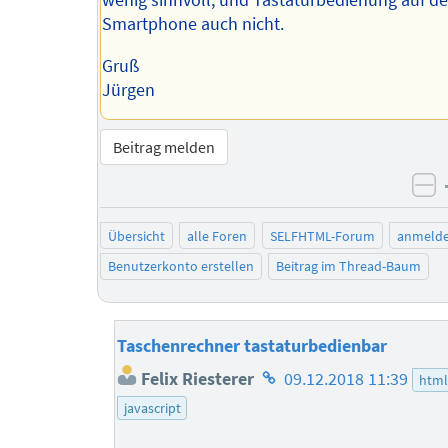
wenig sinnvoll, und Tastaturbedienung auf d
Smartphone auch nicht.
Gruß
Jürgen
Beitrag melden
ne
Übersicht
alle Foren
SELFHTML-Forum
anmeld
Benutzerkonto erstellen
Beitrag im Thread-Baum
Taschenrechner tastaturbedienbar
Homepage
Felix Riesterer
09.12.2018 11:39
html
des
javascript
Autors