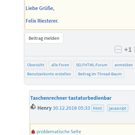
Liebe Grüße,
Felix Riesterer.
Beitrag melden
+1
negat
Übersicht
alle Foren
SELFHTML-Forum
anmelden
Benutzerkonto erstellen
Beitrag im Thread-Baum
Taschenrechner tastaturbedienbar
Henry
30.12.2018 05:33
html
javascript
problematische Seite