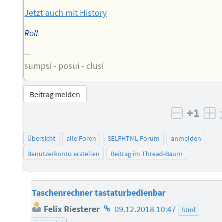
Jetzt auch mit History
Rolf
--
sumpsi - posui - clusi
Beitrag melden
+1
negativ 
po
Übersicht
alle Foren
SELFHTML-Forum
anmelden
Benutzerkonto erstellen
Beitrag im Thread-Baum
Taschenrechner tastaturbedienbar
Homepage
Felix Riesterer
09.12.2018 10:47
html
des