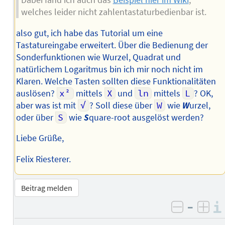
Dabei fand ich auch das
Beispiel hier im Wiki
,
welches leider nicht zahlentastaturbedienbar ist.
also gut, ich habe das Tutorial um eine
Tastatureingabe erweitert. Über die Bedienung der
Sonderfunktionen wie Wurzel, Quadrat und
natürlichem Logaritmus bin ich mir noch nicht im
Klaren. Welche Tasten sollten diese Funktionalitäten
auslösen?
x²
mittels
X
und
ln
mittels
L
? OK,
aber was ist mit
√
? Soll diese über
W
wie
W
urzel,
oder über
S
wie
S
quare-root ausgelöst werden?
Liebe Grüße,
Felix Riesterer.
Beitrag melden
–
negativ 
posi