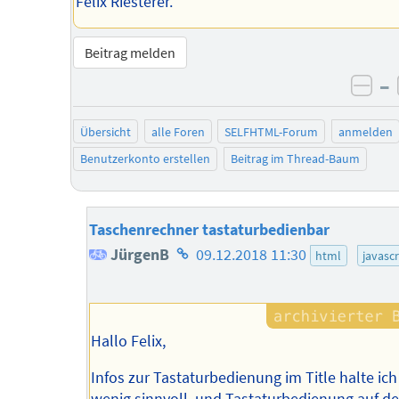
Felix Riesterer.
Beitrag melden
–
neg
Übersicht
alle Foren
SELFHTML-Forum
anmelden
Benutzerkonto erstellen
Beitrag im Thread-Baum
Taschenrechner tastaturbedienbar
Homepage
JürgenB
09.12.2018 11:30
html
javascr
des
Autors
Hallo Felix,
Infos zur Tastaturbedienung im Title halte ich