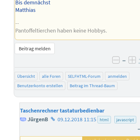
Bis demnächst
Matthias
--
Pantoffeltierchen haben keine Hobbys.
Beitrag melden
–
negati
po
Übersicht
alle Foren
SELFHTML-Forum
anmelden
Benutzerkonto erstellen
Beitrag im Thread-Baum
Taschenrechner tastaturbedienbar
Homepage
JürgenB
09.12.2018 11:15
html
javascript
des
Autors