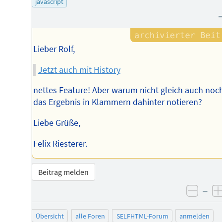
javascript
Autors
Lieber Rolf,
Jetzt auch mit History
nettes Feature! Aber warum nicht gleich auch noc
das Ergebnis in Klammern dahinter notieren?
Liebe Grüße,
Felix Riesterer.
Beitrag melden
–
negat
Übersicht
alle Foren
SELFHTML-Forum
anmelden