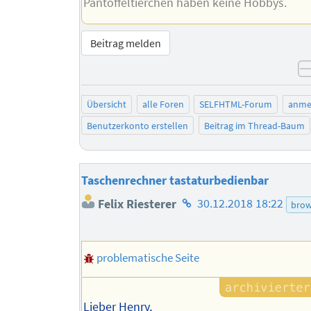
Pantoffeltierchen haben keine Hobbys.
Beitrag melden
Übersicht
alle Foren
SELFHTML-Forum
anme
Benutzerkonto erstellen
Beitrag im Thread-Baum
Taschenrechner tastaturbedienbar
Homepage
Felix Riesterer
30.12.2018 18:22
brow
des
Autors
problematische Seite
Lieber Henry,