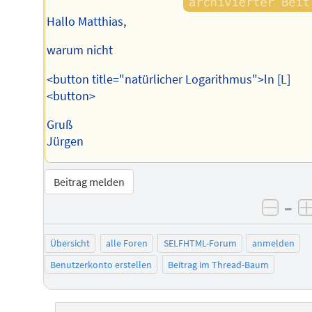
Hallo Matthias,
warum nicht
<button title="natürlicher Logarithmus">ln [L]
<button>
Gruß
Jürgen
Beitrag melden
–
negat
Übersicht
alle Foren
SELFHTML-Forum
anmelden
Benutzerkonto erstellen
Beitrag im Thread-Baum