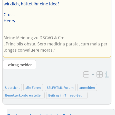
wirklich, hättet ihr eine Idee?
Gruss
Henry
--
Meine Meinung zu DSGVO & Co:
„Principiis obsta. Sero medicina parata, cum mala per
longas convaluere moras.“
Beitrag melden
–
I
negativ be
posit
Übersicht
alle Foren
SELFHTML-Forum
anmelden
Benutzerkonto erstellen
Beitrag im Thread-Baum