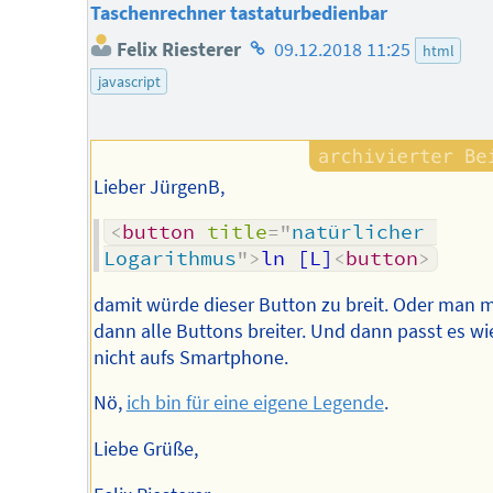
Taschenrechner tastaturbedienbar
Homepage
Felix Riesterer
09.12.2018 11:25
html
des
javascript
Autors
Lieber JürgenB,
<
button
title
=
"
natürlicher 
Logarithmus
"
>
ln [L]
<
button
>
damit würde dieser Button zu breit. Oder man 
dann alle Buttons breiter. Und dann passt es wi
nicht aufs Smartphone.
Nö,
ich bin für eine eigene Legende
.
Liebe Grüße,