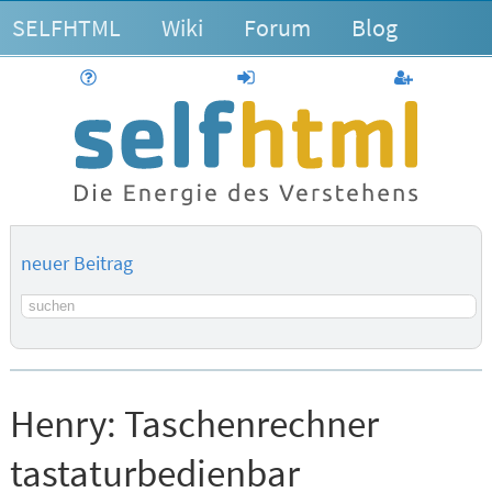
SELFHTML
Wiki
Forum
Blog
Hilfe
anmelden
Benutzerk
neuer Beitrag
Suchbegriff
Henry:
Taschenrechner
tastaturbedienbar