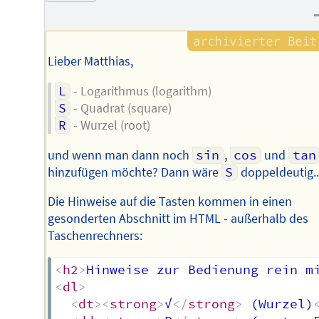
Autors
Lieber Matthias,
L
- Logarithmus (logarithm)
S
- Quadrat (square)
R
- Wurzel (root)
und wenn man dann noch
sin
,
cos
und
tan
hinzufügen möchte? Dann wäre
S
doppeldeutig..
Die Hinweise auf die Tasten kommen in einen
gesonderten Abschnitt im HTML - außerhalb des
Taschenrechners:
<
h2
>
Hinweise zur Bedienung rein m
<
dl
>
<
dt
>
<
strong
>
√
</
strong
>
 (Wurzel)