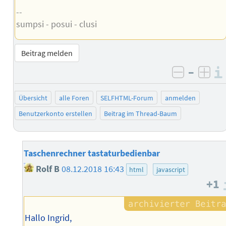
--
sumpsi - posui - clusi
Beitrag melden
–
negativ 
posi
Übersicht
alle Foren
SELFHTML-Forum
anmelden
Benutzerkonto erstellen
Beitrag im Thread-Baum
Taschenrechner tastaturbedienbar
Rolf B
08.12.2018 16:43
html
javascript
+1
Hallo Ingrid,