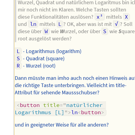
Wurzel, Quadrat und natürlichem Logaritmus bin ic
mir noch nicht im Klaren. Welche Tasten sollten
diese Funktionalitäten auslösen?
x²
mittels
X
und
ln
mittels
L
? OK, aber was ist mit
√
? Soll
diese über
W
wie
W
urzel, oder über
S
wie
S
quare
root ausgelöst werden?
L
- Logarithmus (logarithm)
S
- Quadrat (square)
R
- Wurzel (root)
Dann müsste man imho auch noch einen Hinweis au
die richtige Taste unterbringen. Vielleicht im title-
Attribut für sehende Maussschubser?
<
button
title
=
"
natürlicher 
Logarithmus [L]
"
>
ln
<
button
>
und in geeigneter Weise für alle anderen?