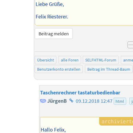
Liebe Grüße,
Felix Riesterer.
Beitrag melden
Übersicht
alle Foren
SELFHTML-Forum
anme
Benutzerkonto erstellen
Beitrag im Thread-Baum
Taschenrechner tastaturbedienbar
Homepage
JürgenB
09.12.2018 12:47
html
des
Autors
Hallo Felix,