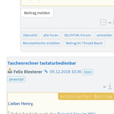
Beitrag melden
–
neg
Übersicht
alle Foren
SELFHTML-Forum
anmelden
Benutzerkonto erstellen
Beitrag im Thread-Baum
Taschenrechner tastaturbedienbar
Homepage
Felix Riesterer
09.12.2018 10:36
html
des
javascript
Autors
–
Lieber Henry,