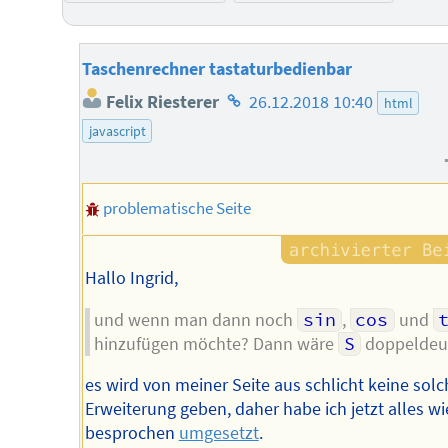
Taschenrechner tastaturbedienbar
Homepage
Felix Riesterer
26.12.2018 10:40
html
des
javascript
Autors
problematische Seite
Hallo Ingrid,
und wenn man dann noch
sin
,
cos
und
hinzufügen möchte? Dann wäre
S
doppeldeuti
es wird von meiner Seite aus schlicht keine solc
Erweiterung geben, daher habe ich jetzt alles wi
besprochen
umgesetzt
.