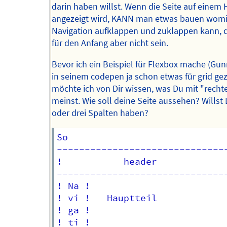
darin haben willst. Wenn die Seite auf einem
angezeigt wird, KANN man etwas bauen womi
Navigation aufklappen und zuklappen kann, 
für den Anfang aber nicht sein.
Bevor ich ein Beispiel für Flexbox mache (Gun
in seinem codepen ja schon etwas für grid gez
möchte ich von Dir wissen, was Du mit "recht
meinst. Wie soll deine Seite aussehen? Willst
oder drei Spalten haben?
So                             
------------------------------
!           header            
------------------------------
! Na !                        
! vi !   Hauptteil            
! ga !                        
! ti !                        