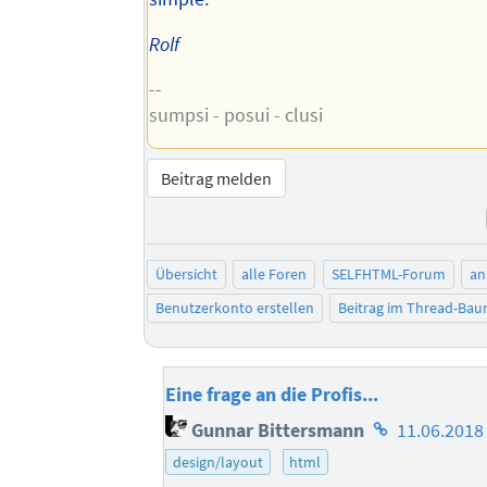
Rolf
--
sumpsi - posui - clusi
Beitrag melden
Übersicht
alle Foren
SELFHTML-Forum
an
Benutzerkonto erstellen
Beitrag im Thread-Ba
Eine frage an die Profis...
Homepage
Gunnar Bittersmann
11.06.2018
des
design/layout
html
Autors