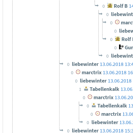
Rolf B
1
0
liebewin
0
marct
0
liebe
0
Rolf 
0
Gun
0
liebewin
0
liebewinter
13.06.2018 13:
0
marctrix
13.06.2018 16
0
liebewinter
13.06.2018 
0
Tabellenkalk
13.06
1
marctrix
13.06.20
0
Tabellenkalk
13
0
marctrix
13.0
0
liebewinter
13.06
0
liebewinter
13.06.2018 15:
0