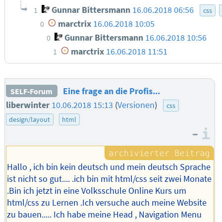
Gunnar Bittersmann
16.06.2018 06:56
1
css
marctrix
16.06.2018 10:05
0
Gunnar Bittersmann
16.06.2018 10:56
0
marctrix
16.06.2018 11:51
1
Eine frage an die Profis...
SELF-Forum
liberwinter
10.06.2018 15:13
(
Versionen
)
css
design/layout
html
–
I
Hallo , ich bin kein deutsch und mein deutsch Sprache
ist nicht so gut.... .ich bin mit html/css seit zwei Monate
.Bin ich jetzt in eine Volksschule Online Kurs um
html/css zu Lernen .Ich versuche auch meine Website
zu bauen..... Ich habe meine Head , Navigation Menu