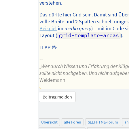
verstehen.
Das dürfte hier Grid sein. Damit sind Über
volle Breite und 2 Spalten schnell umges
Beispiel
im
media query
) – mit im Code 
Layout (
grid-template-areas
).
LLAP 🖖
--
„Wer durch Wissen und Erfahrung der Klüger
sollte nicht nachgeben. Und nicht aufgeben
Weidemann
Beitrag melden
Übersicht
alle Foren
SELFHTML-Forum
an