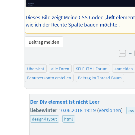
Dieses Bild zeigt Meine CSS Codec ,
.left
element 
wie ich der Rechte Spalte bauen möchte .
Beitrag melden
–
neg
Übersicht
alle Foren
SELFHTML-Forum
anmelden
Benutzerkonto erstellen
Beitrag im Thread-Baum
Der Div element ist nicht Leer
liebewinter
10.06.2018 19:19
(
Versionen
)
css
design/layout
html