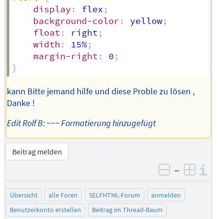
display
:
 flex
;
background-color
:
 yellow
;
float
:
 right
;
width
:
 15%
;
margin-right
:
 0
;
}
kann Bitte jemand hilfe und diese Proble zu lösen ,
Danke !
Edit Rolf B: ~~~ Formatierung hinzugefügt
Beitrag melden
–
I
negativ be
posit
Übersicht
alle Foren
SELFHTML-Forum
anmelden
Benutzerkonto erstellen
Beitrag im Thread-Baum