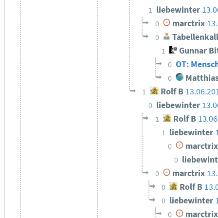
liebewinter
13.0
1
marctrix
13
0
Tabellenkal
0
Gunnar Bi
1
OT: Mensc
0
Matthias
0
Rolf B
13.06.20
1
liebewinter
13.0
0
Rolf B
13.06
1
liebewinter
1
marctrix
0
liebewin
0
marctrix
13
0
Rolf B
13.
0
liebewinter
0
marctrix
0