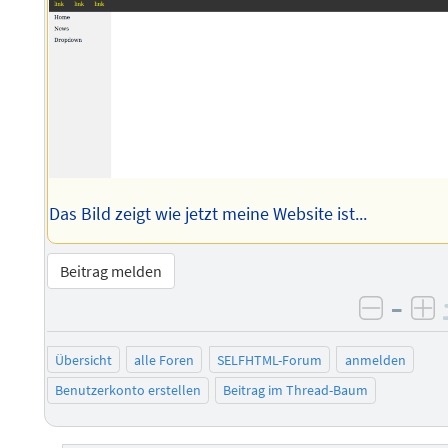
Das Bild zeigt wie jetzt meine Website ist...
Beitrag melden
–
negati
po
Übersicht
alle Foren
SELFHTML-Forum
anmelden
Benutzerkonto erstellen
Beitrag im Thread-Baum