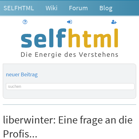
SELFHTML
Wiki
Forum
Blog
Hilfe
anmelden
Benutzerk
neuer Beitrag
Suchbegriff
liberwinter:
Eine frage an die
Profis...