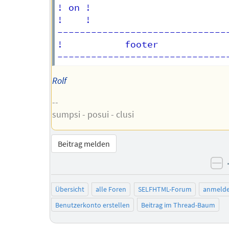
! on !                        
!    !                        
------------------------------
!           footer            
Rolf
--
sumpsi - posui - clusi
Beitrag melden
ne
Übersicht
alle Foren
SELFHTML-Forum
anmeld
Benutzerkonto erstellen
Beitrag im Thread-Baum