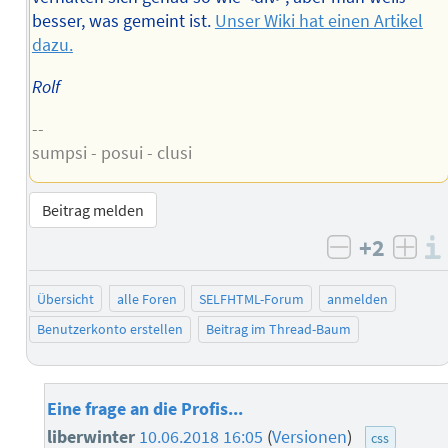
besser, was gemeint ist.
Unser Wiki hat einen Artikel
dazu.
Rolf
--
sumpsi - posui - clusi
Beitrag melden
+2
negativ b
posi
Übersicht
alle Foren
SELFHTML-Forum
anmelden
Benutzerkonto erstellen
Beitrag im Thread-Baum
Eine frage an die Profis...
liberwinter
10.06.2018 16:05
(
Versionen
)
css