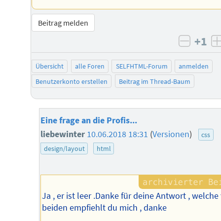
Beitrag melden
+1
negati
Übersicht
alle Foren
SELFHTML-Forum
anmelden
Benutzerkonto erstellen
Beitrag im Thread-Baum
Eine frage an die Profis...
liebewinter
10.06.2018 18:31
(
Versionen
)
css
design/layout
html
Ja , er ist leer .Danke für deine Antwort , welche
beiden empfiehlt du mich , danke