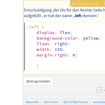
Entschuldigung ,der Div für den Rechte Seite 
aufgefüllt , er hat der name ,
.left
element :
.left
{
display
:
 flex
;
background-color
:
 yellow
;
float
:
 right
;
width
:
 15%
;
margin-right
:
 0
;
}
Beitrag melden
ne
Übersicht
alle Foren
SELFHTML-Forum
anmeld