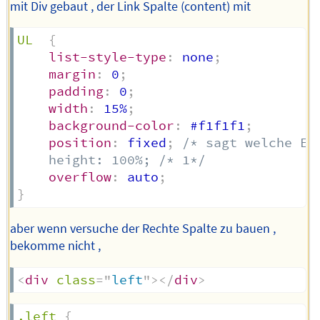
mit Div gebaut , der Link Spalte (content) mit
UL
{
list-style-type
:
 none
;
margin
:
 0
;
padding
:
 0
;
width
:
 15%
;
background-color
:
 #f1f1f1
;
position
:
 fixed
;
/* sagt welche El
    height: 100%; /* 1*/
overflow
:
 auto
;
}
aber wenn versuche der Rechte Spalte zu bauen ,
bekomme nicht ,
<
div
class
=
"
left
"
>
</
div
>
.left
{