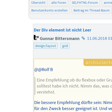
Übersicht
alle Foren
SELFHTML-Forum
anme
Benutzerkonto erstellen
Beitrag im Thread-Baum
Der Div element ist nicht Leer
Homepage
Gunnar Bittersmann
11.06.2018 0
des
design/layout
grid
Autors
@@Rolf B
Eine Empfehlung ob du flexbox oder G
solltest habe ich nicht. Nimm das, was 
verstehst.
Die bessere Empfehlung dürfte sein: Ni
für den Zweck besser geeignet ist. Und v