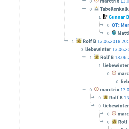
marctrix
13.
0
Tabellenkalk
0
Gunnar B
1
OT: Me
0
Matth
0
Rolf B
13.06.2018 20:
1
liebewinter
13.06.2
0
Rolf B
13.06.
1
liebewinte
1
marc
0
lie
0
marctrix
13.
0
Rolf B
13
0
liebewinte
0
marc
0
Rolf
0