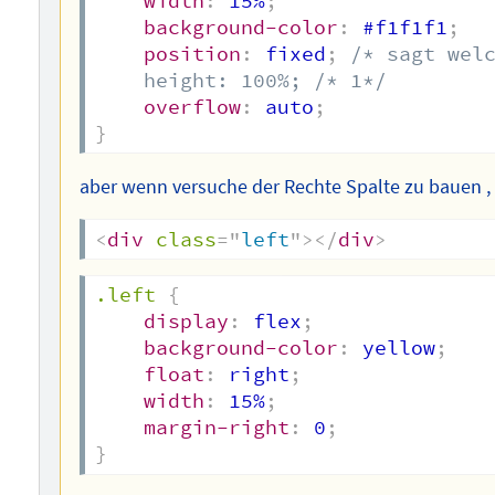
width
:
 15%
;
background-color
:
 #f1f1f1
;
position
:
 fixed
;
/* sagt welc
    height: 100%; /* 1*/
overflow
:
 auto
;
}
aber wenn versuche der Rechte Spalte zu bauen ,
<
div
class
=
"
left
"
>
</
div
>
.left
{
display
:
 flex
;
background-color
:
 yellow
;
float
:
 right
;
width
:
 15%
;
margin-right
:
 0
;
}