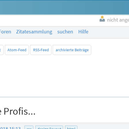
nicht ang
Foren
Zitatesammlung
suchen
Hilfe
t
Atom-Feed
RSS-Feed
archivierte Beiträge
 Profis...
2018 15:13
css
design/layout
html