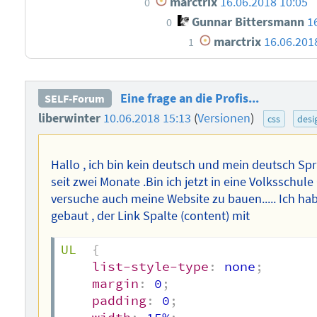
marctrix
16.06.2018 10:05
0
Gunnar Bittersmann
1
0
marctrix
16.06.201
1
Eine frage an die Profis...
SELF-Forum
liberwinter
10.06.2018 15:13
(
Versionen
)
css
desi
Hallo , ich bin kein deutsch und mein deutsch Sprac
seit zwei Monate .Bin ich jetzt in eine Volksschul
versuche auch meine Website zu bauen..... Ich ha
gebaut , der Link Spalte (content) mit
UL
{
list-style-type
:
 none
;
margin
:
 0
;
padding
:
 0
;