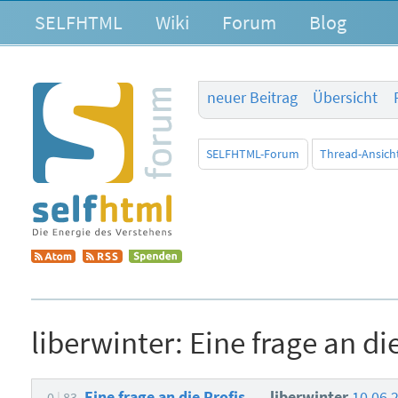
SELFHTML
Wiki
Forum
Blog
neuer Beitrag
Übersicht
SELFHTML-Forum
Thread-Ansich
liberwinter:
Eine frage an die
Eine frage an die Profis...
liberwinter
10.06.
0
83