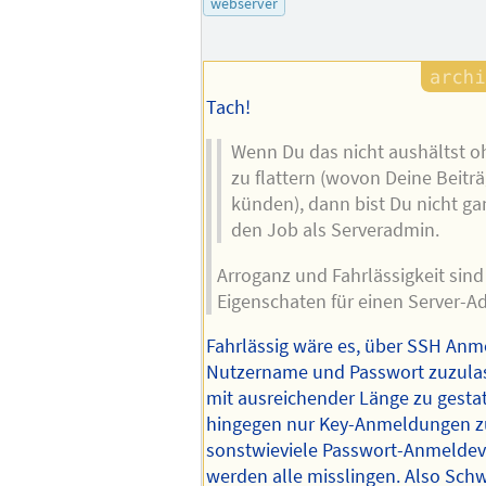
webserver
Tach!
Wenn Du das nicht aushältst o
zu flattern (wovon Deine Beitr
künden), dann bist Du nicht gan
den Job als Serveradmin.
Arroganz und Fahrlässigkeit sin
Eigenschaten für einen Server-A
Fahrlässig wäre es, über SSH An
Nutzername und Passwort zuzulass
mit ausreichender Länge zu gesta
hingegen nur Key-Anmeldungen zu
sonstwieviele Passwort-Anmeldeve
werden alle misslingen. Also Sch