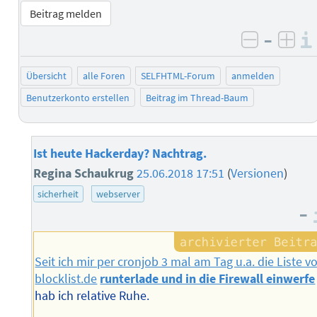
Beitrag melden
–
negativ 
posi
Übersicht
alle Foren
SELFHTML-Forum
anmelden
Benutzerkonto erstellen
Beitrag im Thread-Baum
Ist heute Hackerday? Nachtrag.
Regina Schaukrug
25.06.2018 17:51
(
Versionen
)
sicherheit
webserver
–
Seit ich mir per cronjob 3 mal am Tag u.a. die Liste v
blocklist.de
runterlade und in die Firewall einwerfe
hab ich relative Ruhe.