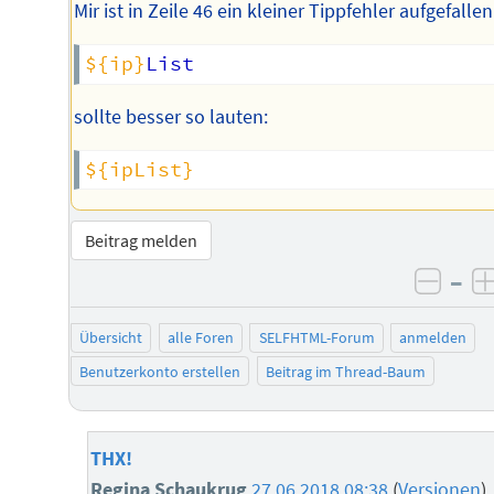
Mir ist in Zeile 46 ein kleiner Tippfehler aufgefallen
${ip}
sollte besser so lauten:
${ipList}
Beitrag melden
–
negat
Übersicht
alle Foren
SELFHTML-Forum
anmelden
Benutzerkonto erstellen
Beitrag im Thread-Baum
THX!
Regina Schaukrug
27.06.2018 08:38
(
Versionen
)