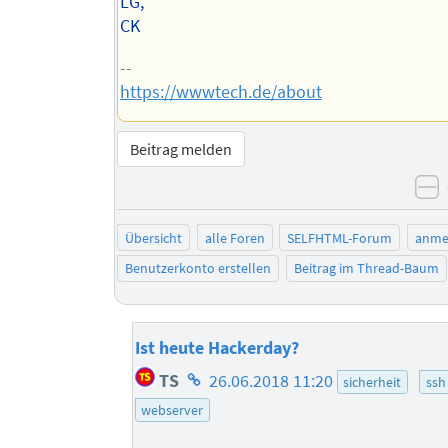
LG,
CK
--
https://wwwtech.de/about
Beitrag melden
n
Übersicht
alle Foren
SELFHTML-Forum
anme
Benutzerkonto erstellen
Beitrag im Thread-Baum
Ist heute Hackerday?
Homepage
TS
26.06.2018 11:20
sicherheit
ssh
des
webserver
Autors