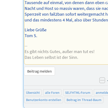
Tausende auf einmal, von denen dann eben ca
Nacht und Host so massiv waren, dass sie na
Sperrzeit von fail2ban sofort weitergemacht 
und das mindestens 4 Mal, also über Stunden
Liebe Grüße
Tom S.
--
Es gibt nichts Gutes, außer man tut es!
Das Leben selbst ist der Sinn.
Beitrag melden
ne
Übersicht
alle Foren
SELFHTML-Forum
anmeld
Benutzerkonto erstellen
Beitrag im Thread-Baum