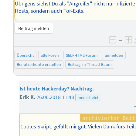
Übrigens siehst Du als "Angreifer" nicht nur infizierte
Hosts, sondern auch Tor-Exits.
Beitrag melden
–
negati
po
Übersicht
alle Foren
SELFHTML-Forum
anmelden
Benutzerkonto erstellen
Beitrag im Thread-Baum
Ist heute Hackerday? Nachtrag.
Erik K.
26.06.2018 11:48
menschelei
Cooles Skript, gefällt mir gut. Vielen Dank fürs Teil