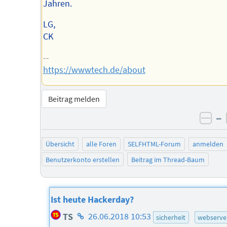
Jahren.
LG,
CK
--
https://wwwtech.de/about
Beitrag melden
–
neg
Übersicht
alle Foren
SELFHTML-Forum
anmelden
Benutzerkonto erstellen
Beitrag im Thread-Baum
Ist heute Hackerday?
Homepage
TS
26.06.2018 10:53
sicherheit
webserve