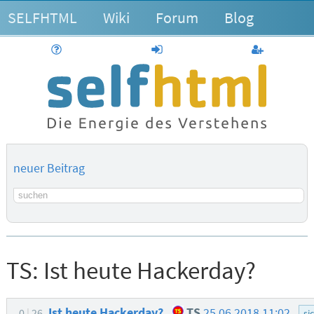
SELFHTML
Wiki
Forum
Blog
Hilfe
anmelden
Benutzerk
neuer Beitrag
Suchbegriff
TS:
Ist heute Hackerday?
Ist heute Hackerday?
TS
25.06.2018 11:02
0
26
si