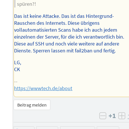
spüren?!
Das ist keine Attacke. Das ist das Hintergrund-
Rauschen des Internets. Diese übrigens
vollautomatisierten Scans habe ich auch jedem
einzelnen der Server, für die ich verantwortlich bin.
Diese auf SSH und noch viele weitere auf andere
Dienste. Sperren lassen mit fail2ban und fertig.
LG,
CK
--
https://wwwtech.de/about
Beitrag melden
+1
negativ 
po