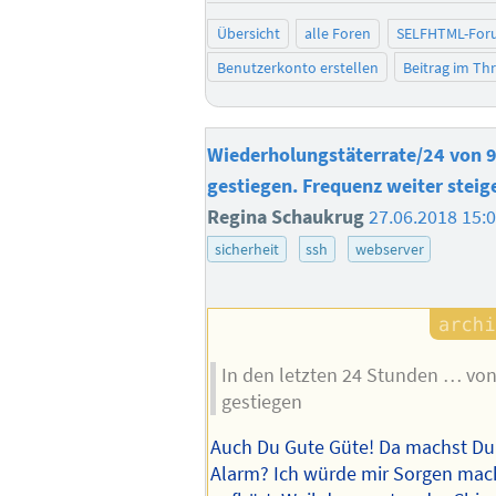
Übersicht
alle Foren
SELFHTML-For
Benutzerkonto erstellen
Beitrag im T
Wiederholungstäterrate/24 von 9
gestiegen. Frequenz weiter steig
Regina Schaukrug
27.06.2018 15:
sicherheit
ssh
webserver
In den letzten 24 Stunden … von 
gestiegen
Auch Du Gute Güte! Da machst Du
Alarm? Ich würde mir Sorgen ma