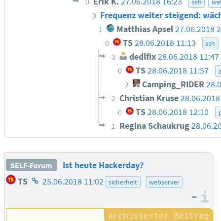
Erik K.
27.06.2018 16:23
0
ssh
we
Frequenz weiter steigend: wäc
0
Matthias Apsel
27.06.2018 2
1
TS
28.06.2018 11:13
0
ssh
dedlfix
28.06.2018 11:47
3
TS
28.06.2018 11:57
0
Camping_RIDER
28.
2
Christian Kruse
28.06.2018
2
TS
28.06.2018 12:10
0
Regina Schaukrug
28.06.2
1
Ist heute Hackerday?
SELF-Forum
Homepage
TS
25.06.2018 11:02
sicherheit
webserver
des
–
I
Autors