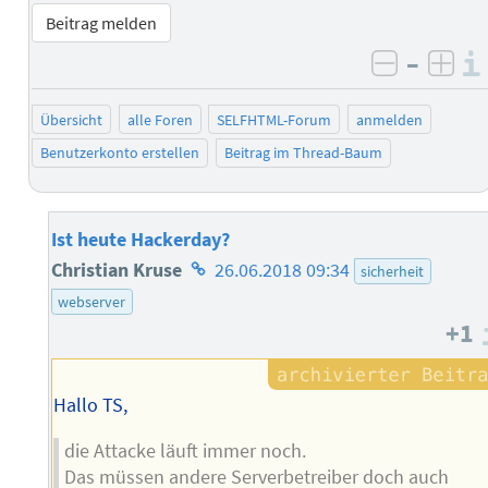
Beitrag melden
–
negativ 
posi
Übersicht
alle Foren
SELFHTML-Forum
anmelden
Benutzerkonto erstellen
Beitrag im Thread-Baum
Ist heute Hackerday?
Homepage
Christian Kruse
26.06.2018 09:34
sicherheit
des
webserver
+1
Autors
Hallo TS,
die Attacke läuft immer noch.
Das müssen andere Serverbetreiber doch auch