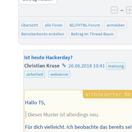
–
negat
Übersicht
alle Foren
SELFHTML-Forum
anmelden
Benutzerkonto erstellen
Beitrag im Thread-Baum
Ist heute Hackerday?
Homepage
Christian Kruse
26.06.2018 10:41
meinung
des
sicherheit
webserver
Autors
Hallo TS,
Dieses Muster ist allerdings neu.
Für dich vielleicht. Ich beobachte das bereits sei