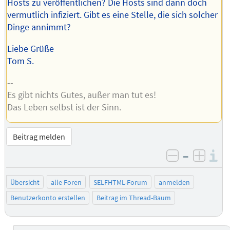
Hosts zu veröffentlichen? Die Hosts sind dann doch
vermutlich infiziert. Gibt es eine Stelle, die sich solcher
Dinge annimmt?
Liebe Grüße
Tom S.
--
Es gibt nichts Gutes, außer man tut es!
Das Leben selbst ist der Sinn.
Beitrag melden
–
I
negativ be
posit
Übersicht
alle Foren
SELFHTML-Forum
anmelden
Benutzerkonto erstellen
Beitrag im Thread-Baum