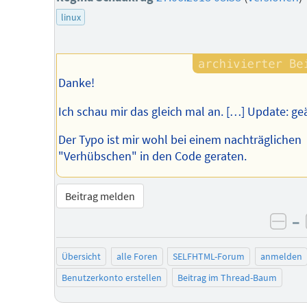
linux
Danke!
Ich schau mir das gleich mal an. […] Update: ge
Der Typo ist mir wohl bei einem nachträglichen
"Verhübschen" in den Code geraten.
Beitrag melden
–
neg
Übersicht
alle Foren
SELFHTML-Forum
anmelden
Benutzerkonto erstellen
Beitrag im Thread-Baum