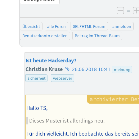
–
negat
Übersicht
alle Foren
SELFHTML-Forum
anmelden
Benutzerkonto erstellen
Beitrag im Thread-Baum
Ist heute Hackerday?
Homepage
Christian Kruse
26.06.2018 10:41
meinung
des
sicherheit
webserver
Autors
Hallo TS,
Dieses Muster ist allerdings neu.
Für dich vielleicht. Ich beobachte das bereits sei