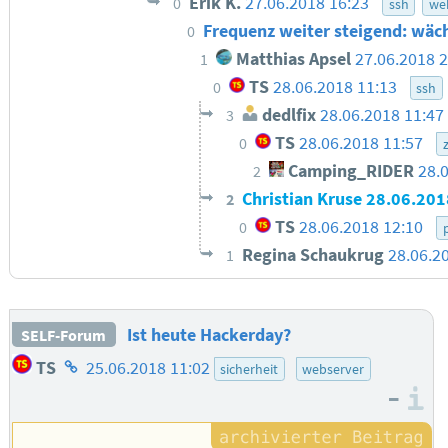
Erik K.
27.06.2018 16:23
0
ssh
we
Frequenz weiter steigend: wäc
0
Matthias Apsel
27.06.2018 2
1
TS
28.06.2018 11:13
0
ssh
dedlfix
28.06.2018 11:47
3
TS
28.06.2018 11:57
0
Camping_RIDER
28.
2
Christian Kruse
28.06.201
2
TS
28.06.2018 12:10
0
Regina Schaukrug
28.06.2
1
Ist heute Hackerday?
SELF-Forum
Homepage
TS
25.06.2018 11:02
sicherheit
webserver
des
–
I
Autors