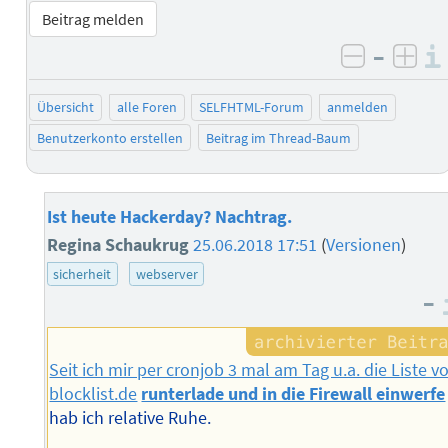
Beitrag melden
–
negativ 
posi
Übersicht
alle Foren
SELFHTML-Forum
anmelden
Benutzerkonto erstellen
Beitrag im Thread-Baum
Ist heute Hackerday? Nachtrag.
Regina Schaukrug
25.06.2018 17:51
(
Versionen
)
sicherheit
webserver
–
Seit ich mir per cronjob 3 mal am Tag u.a. die Liste v
blocklist.de
runterlade und in die Firewall einwerfe
hab ich relative Ruhe.