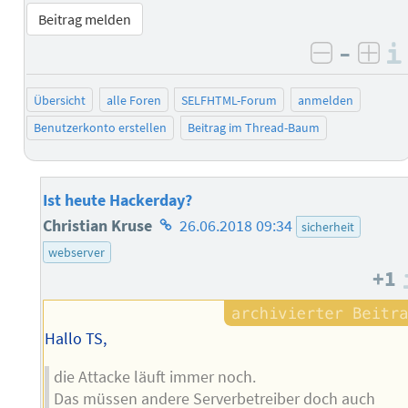
Beitrag melden
–
negativ 
posi
Übersicht
alle Foren
SELFHTML-Forum
anmelden
Benutzerkonto erstellen
Beitrag im Thread-Baum
Ist heute Hackerday?
Homepage
Christian Kruse
26.06.2018 09:34
sicherheit
des
webserver
+1
Autors
Hallo TS,
die Attacke läuft immer noch.
Das müssen andere Serverbetreiber doch auch