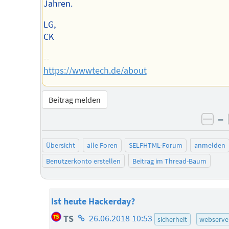
Jahren.
LG,
CK
--
https://wwwtech.de/about
Beitrag melden
–
neg
Übersicht
alle Foren
SELFHTML-Forum
anmelden
Benutzerkonto erstellen
Beitrag im Thread-Baum
Ist heute Hackerday?
Homepage
TS
26.06.2018 10:53
sicherheit
webserve