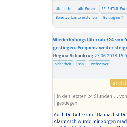
Übersicht
alle Foren
SELFHTML-For
Benutzerkonto erstellen
Beitrag im T
Wiederholungstäterrate/24 von 9
gestiegen. Frequenz weiter steig
Regina Schaukrug
27.06.2018 15:
sicherheit
ssh
webserver
In den letzten 24 Stunden … von 
gestiegen
Auch Du Gute Güte! Da machst Du
Alarm? Ich würde mir Sorgen ma