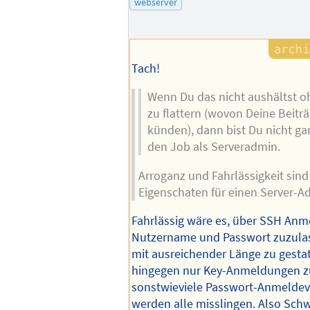
webserver
Tach!
Wenn Du das nicht aushältst o
zu flattern (wovon Deine Beitr
künden), dann bist Du nicht gan
den Job als Serveradmin.
Arroganz und Fahrlässigkeit sin
Eigenschaten für einen Server-A
Fahrlässig wäre es, über SSH An
Nutzername und Passwort zuzulass
mit ausreichender Länge zu gesta
hingegen nur Key-Anmeldungen zu
sonstwieviele Passwort-Anmeldeve
werden alle misslingen. Also Sch