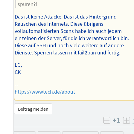
spüren?!
Das ist keine Attacke. Das ist das Hintergrund-
Rauschen des Internets. Diese übrigens
vollautomatisierten Scans habe ich auch jedem
einzelnen der Server, für die ich verantwortlich bin.
Diese auf SSH und noch viele weitere auf andere
Dienste. Sperren lassen mit fail2ban und fertig.
LG,
CK
--
https://wwwtech.de/about
Beitrag melden
+1
negativ 
po