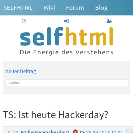
SELFHTML
Wiki
Forum
Blog
Hilfe
anmelden
Benutzerk
neuer Beitrag
Suchbegriff
TS:
Ist heute Hackerday?
Ist heute Hackerday?
TS
25.06.2018 11:02
0
26
si