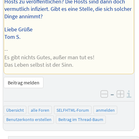
Hosts zu veröffentlichen? Die Hosts sind dann doch
vermutlich infiziert. Gibt es eine Stelle, die sich solcher
Dinge annimmt?
Liebe Grüße
Tom S.
--
Es gibt nichts Gutes, außer man tut es!
Das Leben selbst ist der Sinn.
Beitrag melden
–
I
negativ be
posit
Übersicht
alle Foren
SELFHTML-Forum
anmelden
Benutzerkonto erstellen
Beitrag im Thread-Baum