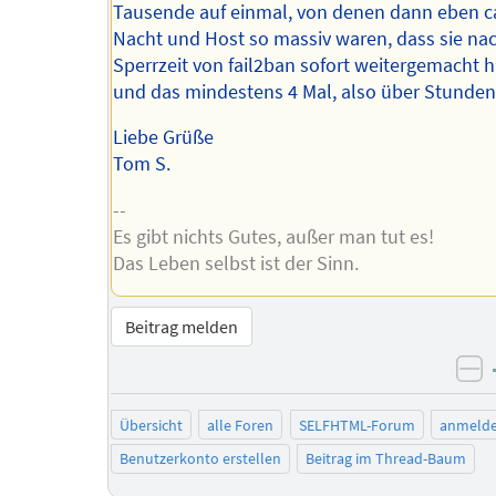
Tausende auf einmal, von denen dann eben ca
Nacht und Host so massiv waren, dass sie na
Sperrzeit von fail2ban sofort weitergemacht 
und das mindestens 4 Mal, also über Stunden
Liebe Grüße
Tom S.
--
Es gibt nichts Gutes, außer man tut es!
Das Leben selbst ist der Sinn.
Beitrag melden
ne
Übersicht
alle Foren
SELFHTML-Forum
anmeld
Benutzerkonto erstellen
Beitrag im Thread-Baum