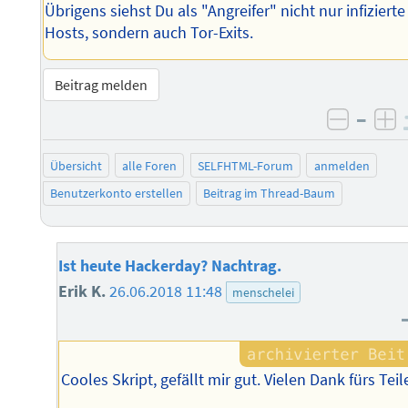
Übrigens siehst Du als "Angreifer" nicht nur infizierte
Hosts, sondern auch Tor-Exits.
Beitrag melden
–
negati
po
Übersicht
alle Foren
SELFHTML-Forum
anmelden
Benutzerkonto erstellen
Beitrag im Thread-Baum
Ist heute Hackerday? Nachtrag.
Erik K.
26.06.2018 11:48
menschelei
Cooles Skript, gefällt mir gut. Vielen Dank fürs Teil