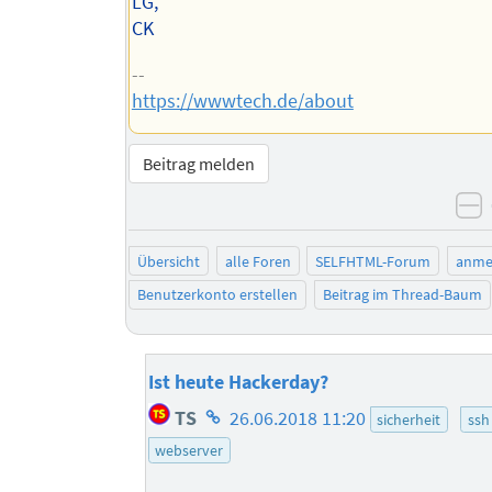
LG,
CK
--
https://wwwtech.de/about
Beitrag melden
n
Übersicht
alle Foren
SELFHTML-Forum
anme
Benutzerkonto erstellen
Beitrag im Thread-Baum
Ist heute Hackerday?
Homepage
TS
26.06.2018 11:20
sicherheit
ssh
des
webserver
Autors