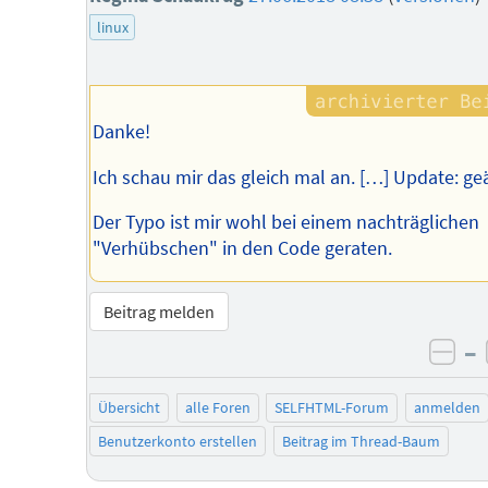
linux
Danke!
Ich schau mir das gleich mal an. […] Update: ge
Der Typo ist mir wohl bei einem nachträglichen
"Verhübschen" in den Code geraten.
Beitrag melden
–
neg
Übersicht
alle Foren
SELFHTML-Forum
anmelden
Benutzerkonto erstellen
Beitrag im Thread-Baum