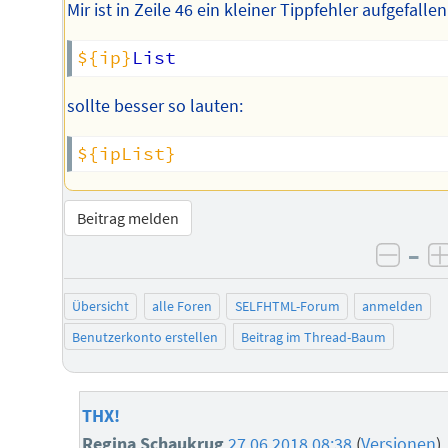
Mir ist in Zeile 46 ein kleiner Tippfehler aufgefallen
${ip}
sollte besser so lauten:
${ipList}
Beitrag melden
–
negat
Übersicht
alle Foren
SELFHTML-Forum
anmelden
Benutzerkonto erstellen
Beitrag im Thread-Baum
THX!
Regina Schaukrug
27.06.2018 08:38
(
Versionen
)