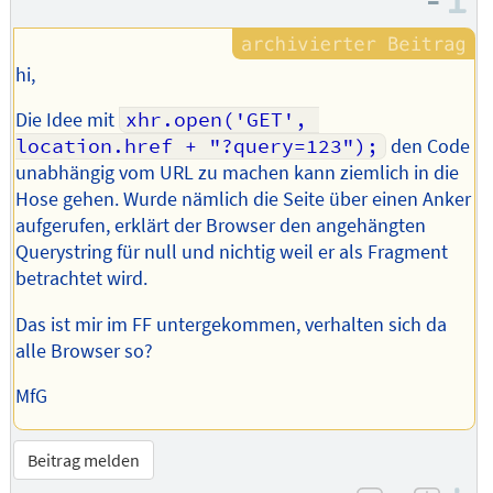
–
I
Autors
hi,
Die Idee mit
xhr.open('GET', 
location.href + "?query=123");
den Code
unabhängig vom URL zu machen kann ziemlich in die
Hose gehen. Wurde nämlich die Seite über einen Anker
aufgerufen, erklärt der Browser den angehängten
Querystring für null und nichtig weil er als Fragment
betrachtet wird.
Das ist mir im FF untergekommen, verhalten sich da
alle Browser so?
MfG
Beitrag melden