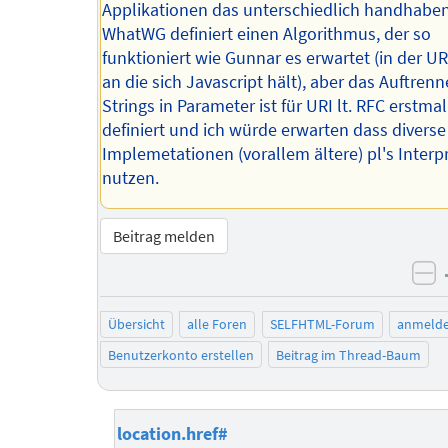
Applikationen das unterschiedlich handhaben
WhatWG definiert einen Algorithmus, der so
funktioniert wie Gunnar es erwartet (in der U
an die sich Javascript hält), aber das Auftren
Strings in Parameter ist für URI lt. RFC erstmal
definiert und ich würde erwarten dass diverse
Implemetationen (vorallem ältere) pl's Interp
nutzen.
Beitrag melden
ne
Übersicht
alle Foren
SELFHTML-Forum
anmeld
Benutzerkonto erstellen
Beitrag im Thread-Baum
location.href#