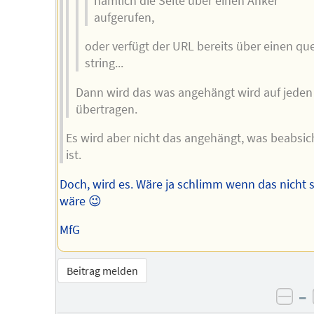
nämlich die Seite über einen Anker
aufgerufen,
oder verfügt der URL bereits über einen qu
string...
Dann wird das was angehängt wird auf jeden 
übertragen.
Es wird aber nicht das angehängt, was beabsic
ist.
Doch, wird es. Wäre ja schlimm wenn das nicht 
wäre 😉
MfG
Beitrag melden
–
neg