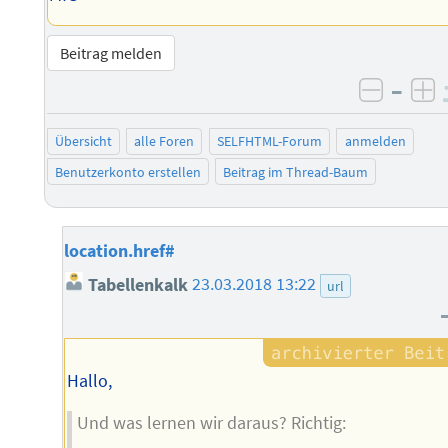
Beitrag melden
–
negati
po
Übersicht
alle Foren
SELFHTML-Forum
anmelden
Benutzerkonto erstellen
Beitrag im Thread-Baum
location.href#
Tabellenkalk
23.03.2018 13:22
url
Hallo,
Und was lernen wir daraus? Richtig: