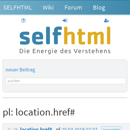
SELFHTML
Wiki
Forum
Blog
Hilfe
anmelden
Benutzerk
neuer Beitrag
Suchbegriff
pl:
location.href#
location.href#
pl
20.03.2018 07:37
0
28
javascript