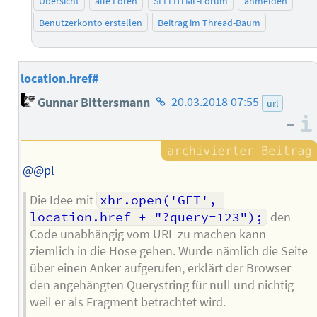
Übersicht
alle Foren
SELFHTML-Forum
anmelden
Benutzerkonto erstellen
Beitrag im Thread-Baum
location.href#
Homepage
Gunnar Bittersmann
20.03.2018 07:55
url
des
–
Autors
@@pl
Die Idee mit
xhr.open('GET', 
location.href + "?query=123");
den
Code unabhängig vom URL zu machen kann
ziemlich in die Hose gehen. Wurde nämlich die Seite
über einen Anker aufgerufen, erklärt der Browser
den angehängten Querystring für null und nichtig
weil er als Fragment betrachtet wird.