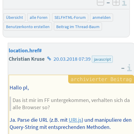
–
I
negativ be
posit
Übersicht
alle Foren
SELFHTML-Forum
anmelden
Benutzerkonto erstellen
Beitrag im Thread-Baum
location.href#
Homepage
Christian Kruse
20.03.2018 07:39
javascript
–
des
Autors
Hallo pl,
Das ist mir im FF untergekommen, verhalten sich da
alle Browser so?
Ja. Parse die URL (z.B. mit
URI.js
) und manipuliere den
Query-String mit entsprechenden Methoden.