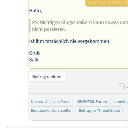
Hallo,
PS: Richtigen Klugscheißern kann sowas nat
nicht passieren.
Ist ihm tatsächlich nie vorgekommen!
Gruß
Kalk
Beitrag melden
ne
Übersicht
alle Foren
SELFHTML-Forum
anmeld
Benutzerkonto erstellen
Beitrag im Thread-Baum