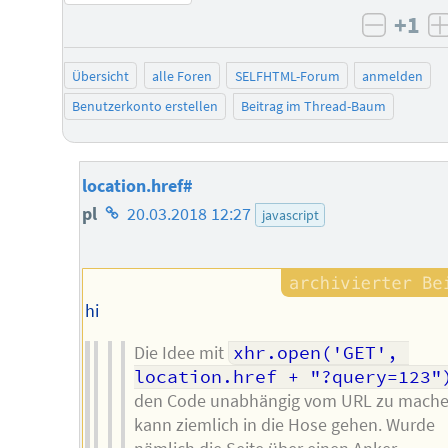
+1
negati
Übersicht
alle Foren
SELFHTML-Forum
anmelden
Benutzerkonto erstellen
Beitrag im Thread-Baum
location.href#
Homepage
pl
20.03.2018 12:27
javascript
des
Autors
hi
Die Idee mit
xhr.open('GET', 
location.href + "?query=123"
den Code unabhängig vom URL zu mach
kann ziemlich in die Hose gehen. Wurde