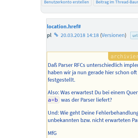
Benutzerkonto erstellen
Beitrag im Thread-Ba
location.href#
Homepage
pl
20.03.2018 14:18
(
Versionen
)
url
des
Autors
Daß Parser RFCs unterschiedlich impl
haben wir ja nun gerade hier schon of
festgestellt.
Also: Was erwartest Du bei einem Que
a=b
was der Parser liefert?
Und: Wie geht Deine Fehlerbehandlung
unbekannten bzw. nicht erwarteten P
MfG