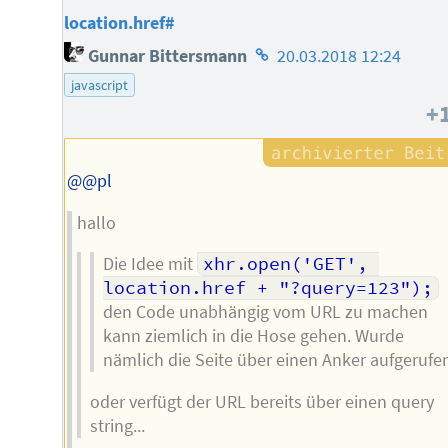
location.href#
Homepage
Gunnar Bittersmann
20.03.2018 12:24
des
javascript
Autors
+
@@pl
hallo
Die Idee mit
xhr.open('GET', 
location.href + "?query=123");
den Code unabhängig vom URL zu machen
kann ziemlich in die Hose gehen. Wurde
nämlich die Seite über einen Anker aufgerufe
oder verfügt der URL bereits über einen query
string...