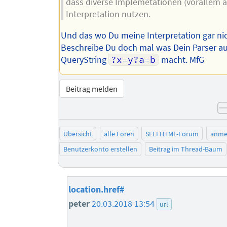
dass diverse Implemetationen (vorallem äl
Interpretation nutzen.
Und das wo Du meine Interpretation gar ni
Beschreibe Du doch mal was Dein Parser a
QueryString
?x=y?a=b
macht. MfG
Beitrag melden
Übersicht
alle Foren
SELFHTML-Forum
anme
Benutzerkonto erstellen
Beitrag im Thread-Baum
location.href#
peter
20.03.2018 13:54
url