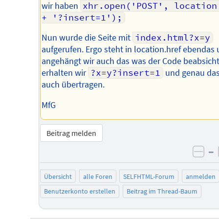
wir haben
xhr.open('POST', location.
+ '?insert=1');
Nun wurde die Seite mit
index.html?x=y
aufgerufen. Ergo steht in location.href ebendas
angehängt wir auch das was der Code beabsichti
erhalten wir
?x=y?insert=1
und genau das
auch übertragen.
MfG
Beitrag melden
–
neg
Übersicht
alle Foren
SELFHTML-Forum
anmelden
Benutzerkonto erstellen
Beitrag im Thread-Baum