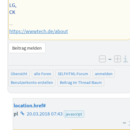
LG,
CK
--
https://wwwtech.de/about
Beitrag melden
–
negativ 
posi
Übersicht
alle Foren
SELFHTML-Forum
anmelden
Benutzerkonto erstellen
Beitrag im Thread-Baum
location.href#
Homepage
pl
20.03.2018 07:43
javascript
–
des
Autors