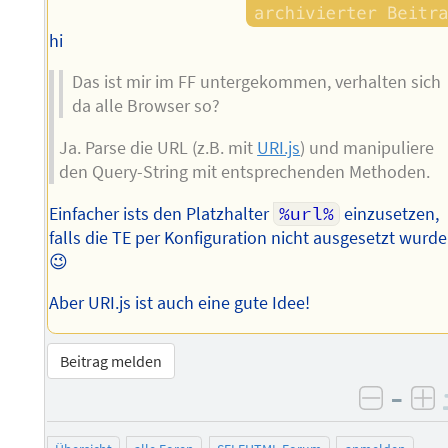
hi
Das ist mir im FF untergekommen, verhalten sich
da alle Browser so?
Ja. Parse die URL (z.B. mit
URI.js
) und manipuliere
den Query-String mit entsprechenden Methoden.
Einfacher ists den Platzhalter
%url%
einzusetzen,
falls die TE per Konfiguration nicht ausgesetzt wurde
😉
Aber URI.js ist auch eine gute Idee!
Beitrag melden
–
negati
po