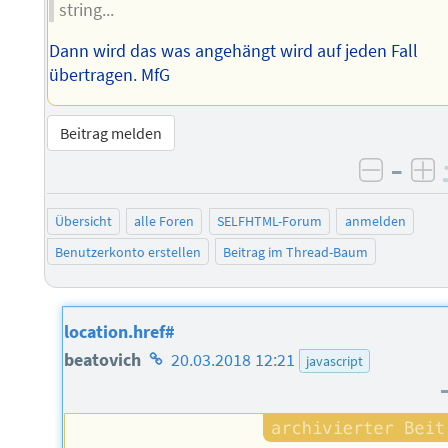
string...
Dann wird das was angehängt wird auf jeden Fall
übertragen. MfG
Beitrag melden
–
negati
po
Übersicht
alle Foren
SELFHTML-Forum
anmelden
Benutzerkonto erstellen
Beitrag im Thread-Baum
location.href#
Homepage
beatovich
20.03.2018 12:21
javascript
des
Autors