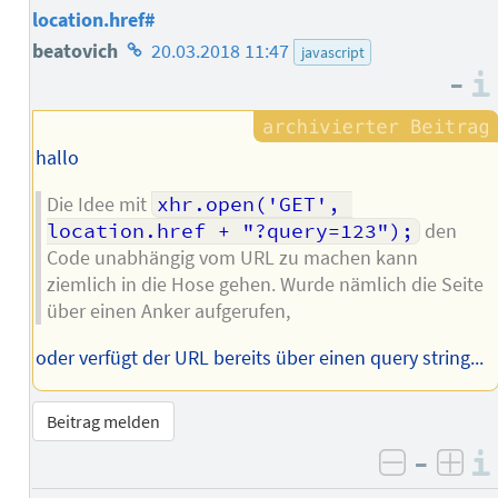
location.href#
Homepage
beatovich
20.03.2018 11:47
javascript
–
des
Autors
hallo
Die Idee mit
xhr.open('GET', 
location.href + "?query=123");
den
Code unabhängig vom URL zu machen kann
ziemlich in die Hose gehen. Wurde nämlich die Seite
über einen Anker aufgerufen,
oder verfügt der URL bereits über einen query string...
Beitrag melden
–
negativ 
posi