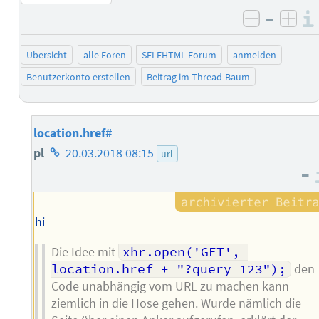
–
negativ 
posi
Übersicht
alle Foren
SELFHTML-Forum
anmelden
Benutzerkonto erstellen
Beitrag im Thread-Baum
location.href#
Homepage
pl
20.03.2018 08:15
url
–
des
Autors
hi
Die Idee mit
xhr.open('GET', 
location.href + "?query=123");
den
Code unabhängig vom URL zu machen kann
ziemlich in die Hose gehen. Wurde nämlich die