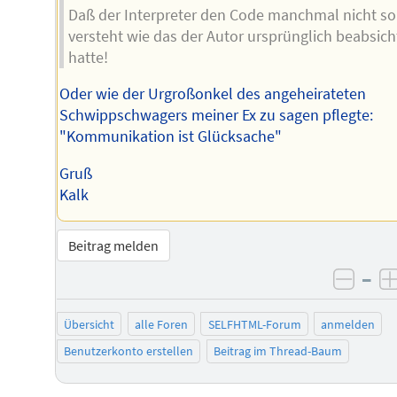
Daß der Interpreter den Code manchmal nicht so
versteht wie das der Autor ursprünglich beabsich
hatte!
Oder wie der Urgroßonkel des angeheirateten
Schwippschwagers meiner Ex zu sagen pflegte:
"Kommunikation ist Glücksache"
Gruß
Kalk
Beitrag melden
–
negat
Übersicht
alle Foren
SELFHTML-Forum
anmelden
Benutzerkonto erstellen
Beitrag im Thread-Baum