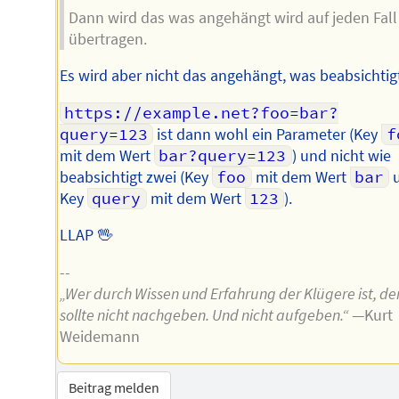
Dann wird das was angehängt wird auf jeden Fall
übertragen.
Es wird aber nicht das angehängt, was beabsichtigt
https://example.net?foo=bar?
query=123
ist dann wohl ein Parameter (Key
f
mit dem Wert
bar?query=123
) und nicht wie
beabsichtigt zwei (Key
foo
mit dem Wert
bar
Key
query
mit dem Wert
123
).
LLAP 🖖
--
„Wer durch Wissen und Erfahrung der Klügere ist, de
sollte nicht nachgeben. Und nicht aufgeben.“
—Kurt
Weidemann
Beitrag melden