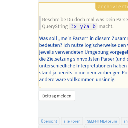
Beschreibe Du doch mal was Dein Parse
QueryString
?x=y?a=b
macht.
Was soll „mein Parser“ in diesem Zus
bedeuten? Ich nutze logischerweise den 
jeweils verwendeten Umgebung vorgege
die Zielsetzung sinnvollsten Parser (und 
unterschiedliche Interpretationen haben
stand ja bereits in meinem vorherigen Pos
andere wäre vollkommen unsinnig.
Beitrag melden
Übersicht
alle Foren
SELFHTML-Forum
an