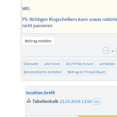
MfG
PS: Richtigen Klugscheißern kann sowas natürli
nicht passieren.
Beitrag melden
–
neg
Übersicht
alle Foren
SELFHTML-Forum
anmelden
Benutzerkonto erstellen
Beitrag im Thread-Baum
location.href#
Tabellenkalk
23.03.2018 13:50
url