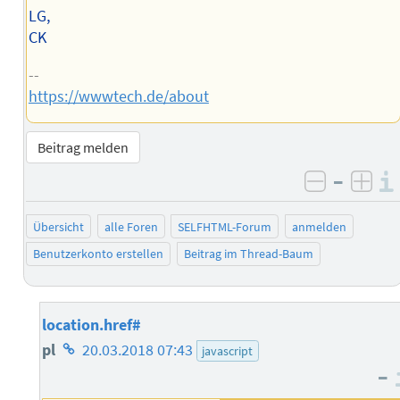
LG,
CK
--
https://wwwtech.de/about
Beitrag melden
–
negativ 
posi
Übersicht
alle Foren
SELFHTML-Forum
anmelden
Benutzerkonto erstellen
Beitrag im Thread-Baum
location.href#
Homepage
pl
20.03.2018 07:43
javascript
–
des
Autors