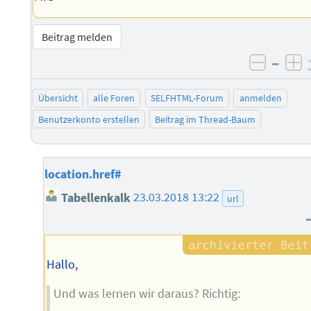
Beitrag melden
–
negati
po
Übersicht
alle Foren
SELFHTML-Forum
anmelden
Benutzerkonto erstellen
Beitrag im Thread-Baum
location.href#
Tabellenkalk
23.03.2018 13:22
url
Hallo,
Und was lernen wir daraus? Richtig: