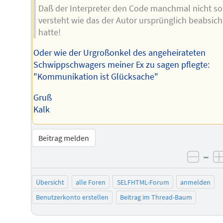
Daß der Interpreter den Code manchmal nicht so
versteht wie das der Autor ursprünglich beabsich
hatte!
Oder wie der Urgroßonkel des angeheirateten
Schwippschwagers meiner Ex zu sagen pflegte:
"Kommunikation ist Glücksache"
Gruß
Kalk
Beitrag melden
–
negat
Übersicht
alle Foren
SELFHTML-Forum
anmelden
Benutzerkonto erstellen
Beitrag im Thread-Baum