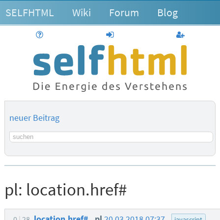
SELFHTML
Wiki
Forum
Blog
Hilfe
anmelden
Benutzerk
neuer Beitrag
Suchbegriff
pl:
location.href#
location.href#
pl
20.03.2018 07:37
0
28
javascript