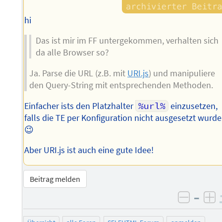
hi
Das ist mir im FF untergekommen, verhalten sich
da alle Browser so?
Ja. Parse die URL (z.B. mit
URI.js
) und manipuliere
den Query-String mit entsprechenden Methoden.
Einfacher ists den Platzhalter
%url%
einzusetzen,
falls die TE per Konfiguration nicht ausgesetzt wurde
😉
Aber URI.js ist auch eine gute Idee!
Beitrag melden
–
negati
po