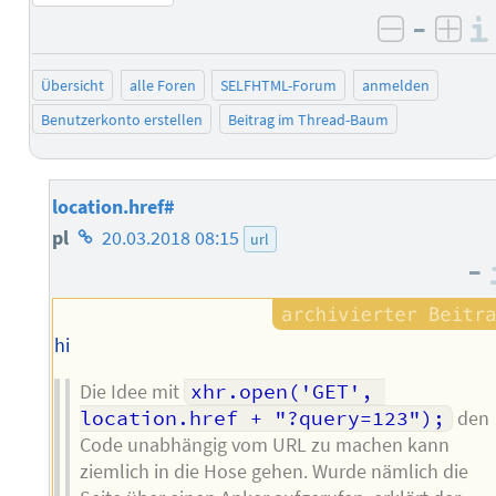
–
negativ 
posi
Übersicht
alle Foren
SELFHTML-Forum
anmelden
Benutzerkonto erstellen
Beitrag im Thread-Baum
location.href#
Homepage
pl
20.03.2018 08:15
url
–
des
Autors
hi
Die Idee mit
xhr.open('GET', 
location.href + "?query=123");
den
Code unabhängig vom URL zu machen kann
ziemlich in die Hose gehen. Wurde nämlich die