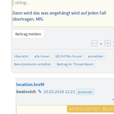
string...
Dann wird das was angehängt wird auf jeden Fall
übertragen. MfG
Beitrag melden
–
negati
po
Übersicht
alle Foren
SELFHTML-Forum
anmelden
Benutzerkonto erstellen
Beitrag im Thread-Baum
location.href#
Homepage
beatovich
20.03.2018 12:21
javascript
des
Autors