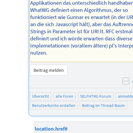
Applikationen das unterschiedlich handhaben
WhatWG definiert einen Algorithmus, der so
funktioniert wie Gunnar es erwartet (in der U
an die sich Javascript hält), aber das Auftren
Strings in Parameter ist für URI lt. RFC erstmal
definiert und ich würde erwarten dass diverse
Implemetationen (vorallem ältere) pl's Interp
nutzen.
Beitrag melden
ne
Übersicht
alle Foren
SELFHTML-Forum
anmeld
Benutzerkonto erstellen
Beitrag im Thread-Baum
location.href#