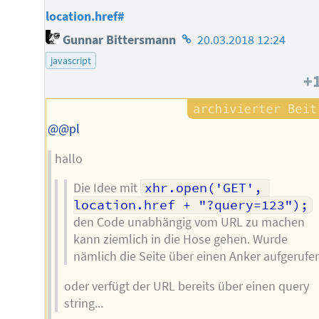
location.href#
Homepage
Gunnar Bittersmann
20.03.2018 12:24
des
javascript
Autors
+
@@pl
hallo
Die Idee mit
xhr.open('GET', 
location.href + "?query=123");
den Code unabhängig vom URL zu machen
kann ziemlich in die Hose gehen. Wurde
nämlich die Seite über einen Anker aufgerufe
oder verfügt der URL bereits über einen query
string...