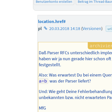
Benutzerkonto erstellen
Beitrag im Thread-Ba
location.href#
Homepage
pl
20.03.2018 14:18
(
Versionen
)
url
des
Autors
Daß Parser RFCs unterschiedlich impl
haben wir ja nun gerade hier schon of
festgestellt.
Also: Was erwartest Du bei einem Que
a=b
was der Parser liefert?
Und: Wie geht Deine Fehlerbehandlung
unbekannten bzw. nicht erwarteten P
MfG