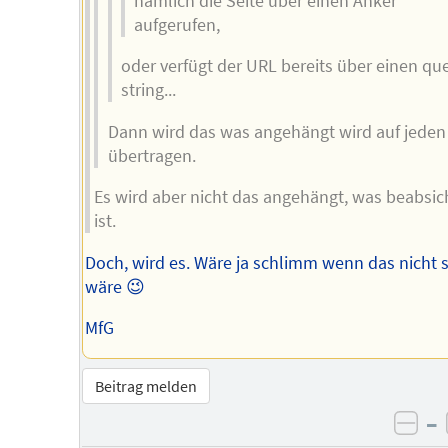
nämlich die Seite über einen Anker
aufgerufen,
oder verfügt der URL bereits über einen qu
string...
Dann wird das was angehängt wird auf jeden 
übertragen.
Es wird aber nicht das angehängt, was beabsic
ist.
Doch, wird es. Wäre ja schlimm wenn das nicht 
wäre 😉
MfG
Beitrag melden
–
neg