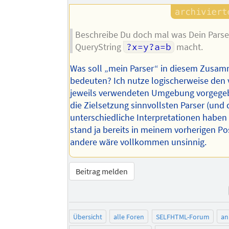
Beschreibe Du doch mal was Dein Parse
QueryString
?x=y?a=b
macht.
Was soll „mein Parser“ in diesem Zus
bedeuten? Ich nutze logischerweise den 
jeweils verwendeten Umgebung vorgege
die Zielsetzung sinnvollsten Parser (und 
unterschiedliche Interpretationen haben
stand ja bereits in meinem vorherigen Pos
andere wäre vollkommen unsinnig.
Beitrag melden
Übersicht
alle Foren
SELFHTML-Forum
an