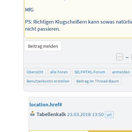
MfG
PS: Richtigen Klugscheißern kann sowas natürli
nicht passieren.
Beitrag melden
–
neg
Übersicht
alle Foren
SELFHTML-Forum
anmelden
Benutzerkonto erstellen
Beitrag im Thread-Baum
location.href#
Tabellenkalk
23.03.2018 13:50
url