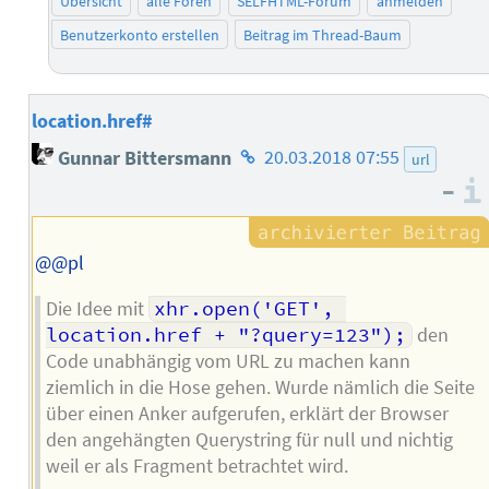
Übersicht
alle Foren
SELFHTML-Forum
anmelden
Benutzerkonto erstellen
Beitrag im Thread-Baum
location.href#
Homepage
Gunnar Bittersmann
20.03.2018 07:55
url
des
–
Autors
@@pl
Die Idee mit
xhr.open('GET', 
location.href + "?query=123");
den
Code unabhängig vom URL zu machen kann
ziemlich in die Hose gehen. Wurde nämlich die Seite
über einen Anker aufgerufen, erklärt der Browser
den angehängten Querystring für null und nichtig
weil er als Fragment betrachtet wird.