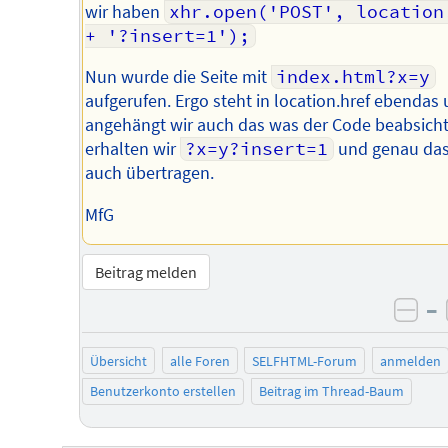
wir haben
xhr.open('POST', location.
+ '?insert=1');
Nun wurde die Seite mit
index.html?x=y
aufgerufen. Ergo steht in location.href ebendas
angehängt wir auch das was der Code beabsichti
erhalten wir
?x=y?insert=1
und genau das
auch übertragen.
MfG
Beitrag melden
–
neg
Übersicht
alle Foren
SELFHTML-Forum
anmelden
Benutzerkonto erstellen
Beitrag im Thread-Baum