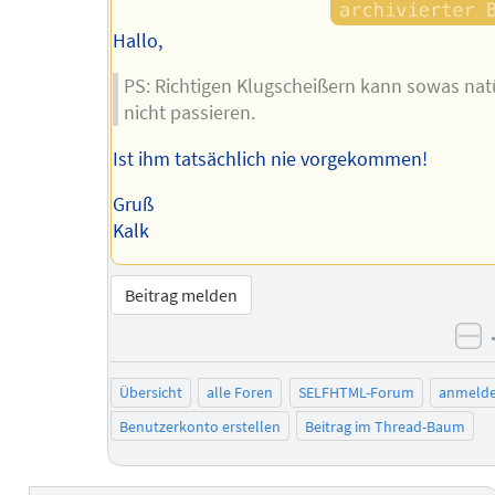
Hallo,
PS: Richtigen Klugscheißern kann sowas nat
nicht passieren.
Ist ihm tatsächlich nie vorgekommen!
Gruß
Kalk
Beitrag melden
ne
Übersicht
alle Foren
SELFHTML-Forum
anmeld
Benutzerkonto erstellen
Beitrag im Thread-Baum