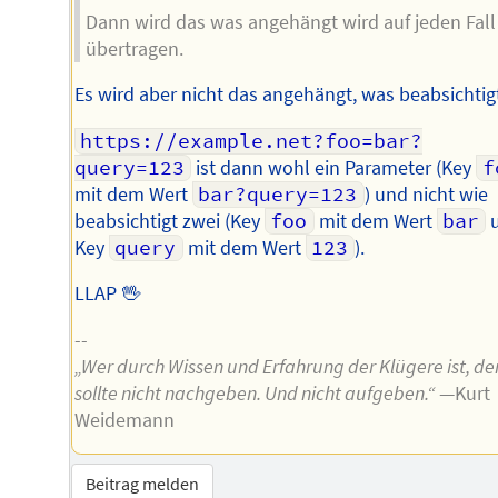
Dann wird das was angehängt wird auf jeden Fall
übertragen.
Es wird aber nicht das angehängt, was beabsichtigt
https://example.net?foo=bar?
query=123
ist dann wohl ein Parameter (Key
f
mit dem Wert
bar?query=123
) und nicht wie
beabsichtigt zwei (Key
foo
mit dem Wert
bar
Key
query
mit dem Wert
123
).
LLAP 🖖
--
„Wer durch Wissen und Erfahrung der Klügere ist, de
sollte nicht nachgeben. Und nicht aufgeben.“
—Kurt
Weidemann
Beitrag melden