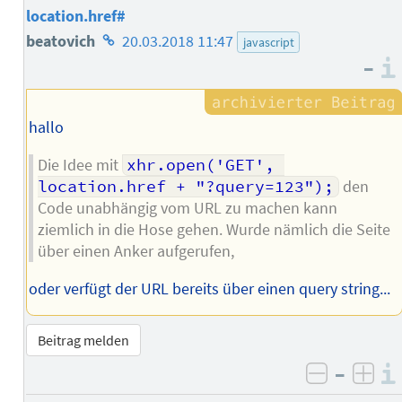
location.href#
Homepage
beatovich
20.03.2018 11:47
javascript
–
des
Autors
hallo
Die Idee mit
xhr.open('GET', 
location.href + "?query=123");
den
Code unabhängig vom URL zu machen kann
ziemlich in die Hose gehen. Wurde nämlich die Seite
über einen Anker aufgerufen,
oder verfügt der URL bereits über einen query string...
Beitrag melden
–
negativ 
posi