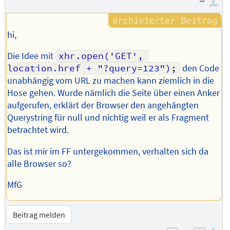
–
I
Autors
hi,
Die Idee mit
xhr.open('GET', 
location.href + "?query=123");
den Code
unabhängig vom URL zu machen kann ziemlich in die
Hose gehen. Wurde nämlich die Seite über einen Anker
aufgerufen, erklärt der Browser den angehängten
Querystring für null und nichtig weil er als Fragment
betrachtet wird.
Das ist mir im FF untergekommen, verhalten sich da
alle Browser so?
MfG
Beitrag melden