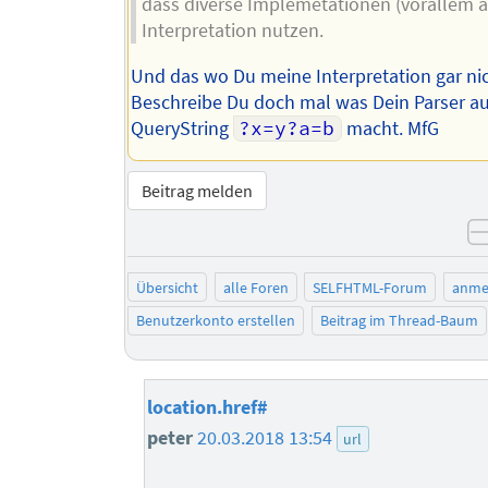
dass diverse Implemetationen (vorallem äl
Interpretation nutzen.
Und das wo Du meine Interpretation gar ni
Beschreibe Du doch mal was Dein Parser a
QueryString
?x=y?a=b
macht. MfG
Beitrag melden
Übersicht
alle Foren
SELFHTML-Forum
anme
Benutzerkonto erstellen
Beitrag im Thread-Baum
location.href#
peter
20.03.2018 13:54
url