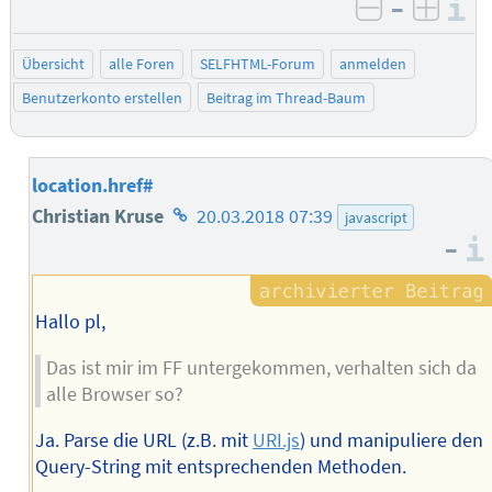
–
I
negativ be
posit
Übersicht
alle Foren
SELFHTML-Forum
anmelden
Benutzerkonto erstellen
Beitrag im Thread-Baum
location.href#
Homepage
Christian Kruse
20.03.2018 07:39
javascript
–
des
Autors
Hallo pl,
Das ist mir im FF untergekommen, verhalten sich da
alle Browser so?
Ja. Parse die URL (z.B. mit
URI.js
) und manipuliere den
Query-String mit entsprechenden Methoden.