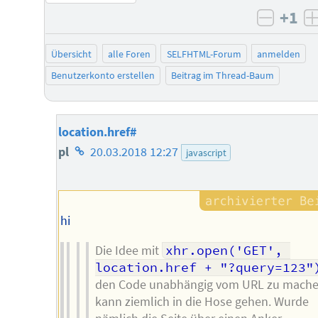
+1
negati
Übersicht
alle Foren
SELFHTML-Forum
anmelden
Benutzerkonto erstellen
Beitrag im Thread-Baum
location.href#
Homepage
pl
20.03.2018 12:27
javascript
des
Autors
hi
Die Idee mit
xhr.open('GET', 
location.href + "?query=123"
den Code unabhängig vom URL zu mach
kann ziemlich in die Hose gehen. Wurde