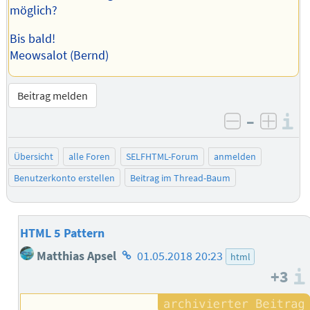
möglich?
Bis bald!
Meowsalot (Bernd)
Beitrag melden
–
I
negativ be
posit
Übersicht
alle Foren
SELFHTML-Forum
anmelden
Benutzerkonto erstellen
Beitrag im Thread-Baum
HTML 5 Pattern
Homepage
Matthias Apsel
01.05.2018 20:23
html
des
+3
Autors