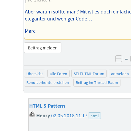
Aber warum sollte man? Mit ist es doch einfache
eleganter und weniger Code…
Marc
Beitrag melden
–
neg
Übersicht
alle Foren
SELFHTML-Forum
anmelden
Benutzerkonto erstellen
Beitrag im Thread-Baum
HTML 5 Pattern
Henry
02.05.2018 11:17
html