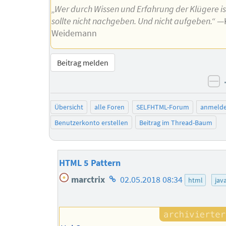
„Wer durch Wissen und Erfahrung der Klügere is
sollte nicht nachgeben. Und nicht aufgeben.“
—K
Weidemann
Beitrag melden
ne
Übersicht
alle Foren
SELFHTML-Forum
anmeld
Benutzerkonto erstellen
Beitrag im Thread-Baum
HTML 5 Pattern
Homepage
marctrix
02.05.2018 08:34
html
jav
des
Autors