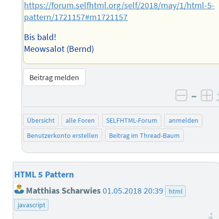
https://forum.selfhtml.org/self/2018/may/1/html-5-
pattern/1721157#m1721157
Bis bald!
Meowsalot (Bernd)
Beitrag melden
–
negati
po
Übersicht
alle Foren
SELFHTML-Forum
anmelden
Benutzerkonto erstellen
Beitrag im Thread-Baum
HTML 5 Pattern
Matthias Scharwies
01.05.2018 20:39
html
javascript
–