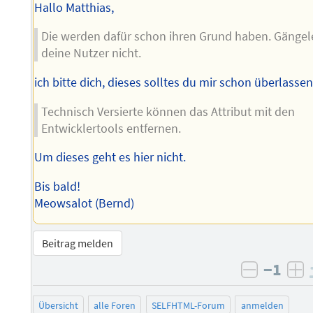
Hallo Matthias,
Die werden dafür schon ihren Grund haben. Gängel
deine Nutzer nicht.
ich bitte dich, dieses solltes du mir schon überlasse
Technisch Versierte können das Attribut mit den
Entwicklertools entfernen.
Um dieses geht es hier nicht.
Bis bald!
Meowsalot (Bernd)
Beitrag melden
−1
negativ 
po
Übersicht
alle Foren
SELFHTML-Forum
anmelden