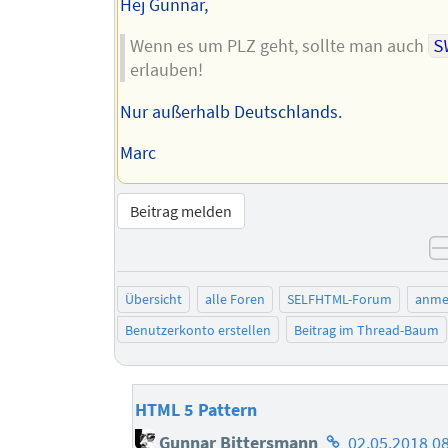
Hej Gunnar,
Wenn es um PLZ geht, sollte man auch
S
erlauben!
Nur außerhalb Deutschlands.
Marc
Beitrag melden
Übersicht
alle Foren
SELFHTML-Forum
anme
Benutzerkonto erstellen
Beitrag im Thread-Baum
HTML 5 Pattern
Homepage
Gunnar Bittersmann
02.05.2018 0