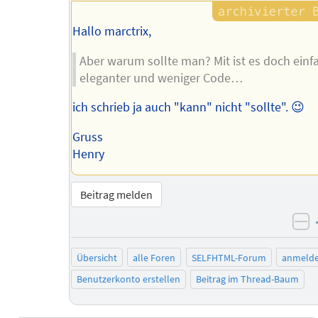
Hallo marctrix,
Aber warum sollte man? Mit ist es doch einfa
eleganter und weniger Code…
ich schrieb ja auch "kann" nicht "sollte". 😉
Gruss
Henry
Beitrag melden
ne
Übersicht
alle Foren
SELFHTML-Forum
anmeld
Benutzerkonto erstellen
Beitrag im Thread-Baum