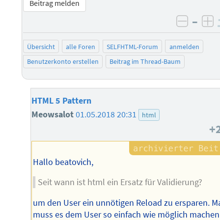
Beitrag melden
–
negati
po
Übersicht
alle Foren
SELFHTML-Forum
anmelden
Benutzerkonto erstellen
Beitrag im Thread-Baum
HTML 5 Pattern
Meowsalot
01.05.2018 20:31
html
+
Hallo beatovich,
Seit wann ist html ein Ersatz für Validierung?
um den User ein unnötigen Reload zu ersparen. M
muss es dem User so einfach wie möglich machen