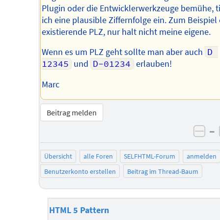
Plugin oder die Entwicklerwerkzeuge bemühe, t
ich eine plausible Ziffernfolge ein. Zum Beispiel
existierende PLZ, nur halt nicht meine eigene.
Wenn es um PLZ geht sollte man aber auch
D 
12345
und
D-01234
erlauben!
Marc
Beitrag melden
–
neg
Übersicht
alle Foren
SELFHTML-Forum
anmelden
Benutzerkonto erstellen
Beitrag im Thread-Baum
HTML 5 Pattern