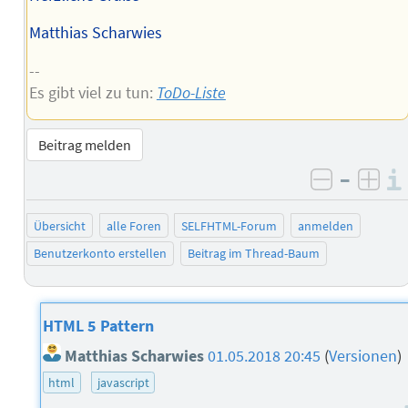
Matthias Scharwies
--
Es gibt viel zu tun:
ToDo-Liste
Beitrag melden
–
negativ 
posi
Übersicht
alle Foren
SELFHTML-Forum
anmelden
Benutzerkonto erstellen
Beitrag im Thread-Baum
HTML 5 Pattern
Matthias Scharwies
01.05.2018 20:45
(
Versionen
)
html
javascript