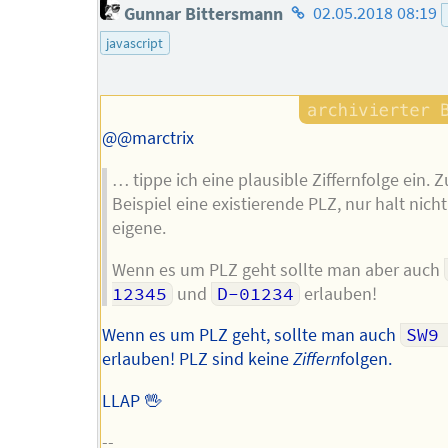
Homepage
Gunnar Bittersmann
02.05.2018 08:19
des
javascript
Autors
@@marctrix
… tippe ich eine plausible Ziffernfolge ein. 
Beispiel eine existierende PLZ, nur halt nich
eigene.
Wenn es um PLZ geht sollte man aber auch
12345
und
D-01234
erlauben!
Wenn es um PLZ geht, sollte man auch
SW9
erlauben! PLZ sind keine
Ziffern
folgen.
LLAP 🖖
--