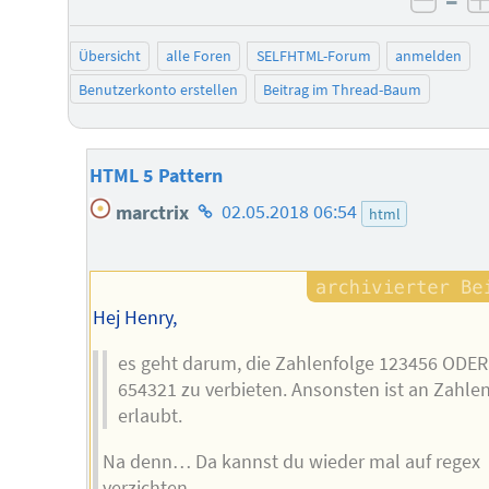
–
negat
Übersicht
alle Foren
SELFHTML-Forum
anmelden
Benutzerkonto erstellen
Beitrag im Thread-Baum
HTML 5 Pattern
Homepage
marctrix
02.05.2018 06:54
html
des
Autors
Hej Henry,
es geht darum, die Zahlenfolge 123456 ODER
654321 zu verbieten. Ansonsten ist an Zahlen
erlaubt.
Na denn… Da kannst du wieder mal auf regex
verzichten.