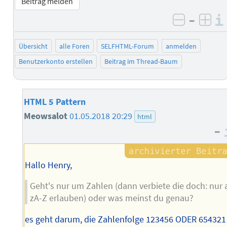
Beitrag melden
–
negativ 
posi
Übersicht
alle Foren
SELFHTML-Forum
anmelden
Benutzerkonto erstellen
Beitrag im Thread-Baum
HTML 5 Pattern
Meowsalot
01.05.2018 20:29
html
–
Hallo Henry,
Geht's nur um Zahlen (dann verbiete die doch: nur 
zA-Z erlauben) oder was meinst du genau?
es geht darum, die Zahlenfolge 123456 ODER 654321