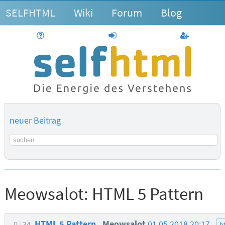
SELFHTML
Wiki
Forum
Blog
Hilfe
anmelden
Benutzerk
neuer Beitrag
Suchbegriff
Meowsalot:
HTML 5 Pattern
HTML 5 Pattern
Meowsalot
01.05.2018 20:17
0
34
h