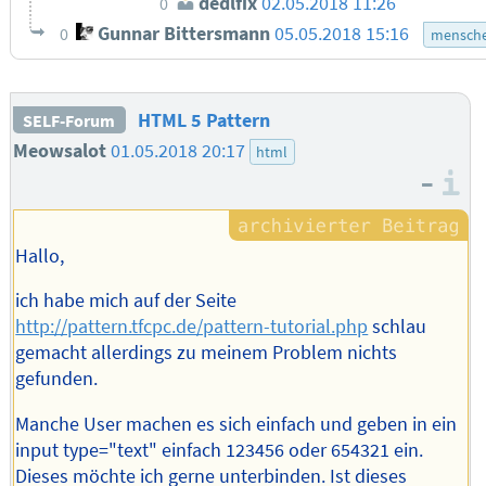
dedlfix
02.05.2018 11:26
0
Gunnar Bittersmann
05.05.2018 15:16
0
mensche
HTML 5 Pattern
SELF-Forum
Meowsalot
01.05.2018 20:17
html
–
I
Hallo,
ich habe mich auf der Seite
http://pattern.tfcpc.de/pattern-tutorial.php
schlau
gemacht allerdings zu meinem Problem nichts
gefunden.
Manche User machen es sich einfach und geben in ein
input type="text" einfach 123456 oder 654321 ein.
Dieses möchte ich gerne unterbinden. Ist dieses