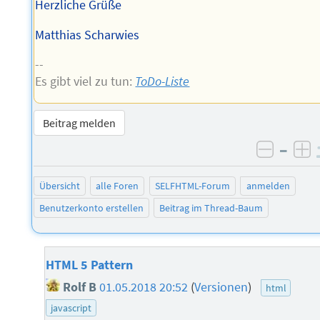
Herzliche Grüße
Matthias Scharwies
--
Es gibt viel zu tun:
ToDo-Liste
Beitrag melden
–
negati
po
Übersicht
alle Foren
SELFHTML-Forum
anmelden
Benutzerkonto erstellen
Beitrag im Thread-Baum
HTML 5 Pattern
Rolf B
01.05.2018 20:52
(
Versionen
)
html
javascript