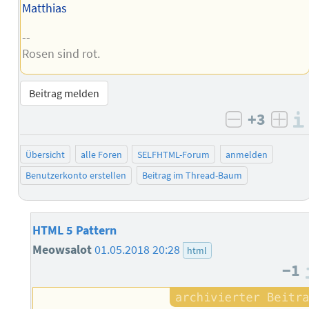
Matthias
--
Rosen sind rot.
Beitrag melden
+3
negativ b
posi
Übersicht
alle Foren
SELFHTML-Forum
anmelden
Benutzerkonto erstellen
Beitrag im Thread-Baum
HTML 5 Pattern
Meowsalot
01.05.2018 20:28
html
−1