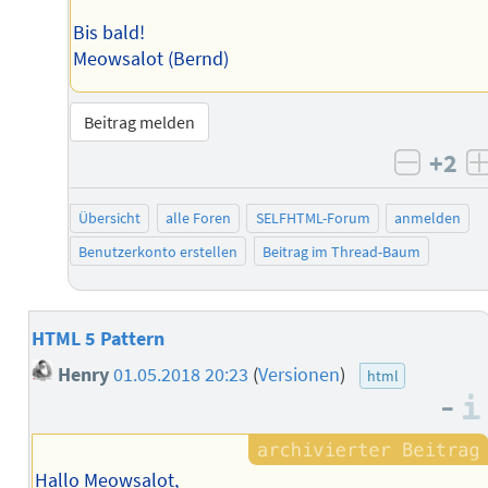
Bis bald!
Meowsalot (Bernd)
Beitrag melden
+2
negati
Übersicht
alle Foren
SELFHTML-Forum
anmelden
Benutzerkonto erstellen
Beitrag im Thread-Baum
HTML 5 Pattern
Henry
01.05.2018 20:23
(
Versionen
)
html
–
Hallo Meowsalot,