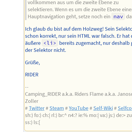
vollkommen aus um die zweite Ebene zu
selektieren. Wenn es um die zweite Ebene eine
Hauptnavigation geht, setze noch ein
nav
da
Ich glaub du bist auf dem Holzweg! Sein Selekt
schon korrekt, nur sein HTML war falsch. Er hat 
äußere
<li>
bereits zugemacht, nur deshalb g
der Selektor nicht.
Grüße,
RIDER
--
Camping_RIDER a.k.a. Riders Flame a.k.a. Janos
Zoller
#
Twitter
#
Steam
#
YouTube
#
Self-Wiki
#
Selfc
sh:) fo:) ch:| rl:) br:^ n4:? ie:% mo:| va:) js:) de:> zu:
ss:) ls:[