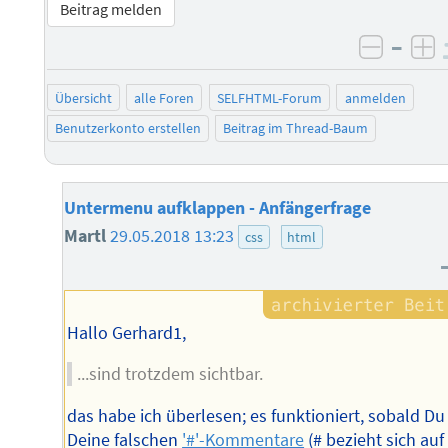
Beitrag melden
–
negati
po
Übersicht
alle Foren
SELFHTML-Forum
anmelden
Benutzerkonto erstellen
Beitrag im Thread-Baum
Untermenu aufklappen - Anfängerfrage
Martl
29.05.2018 13:23
css
html
Hallo Gerhard1,
...sind trotzdem sichtbar.
das habe ich überlesen; es funktioniert, sobald Du
Deine falschen
'#'-Kommentare
(# bezieht sich auf