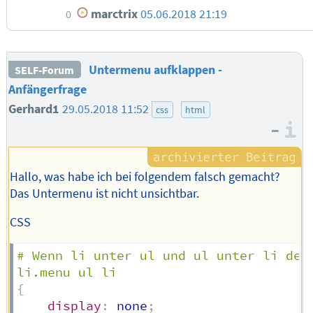
marctrix
05.06.2018 21:19
0
Untermenu aufklappen -
SELF-Forum
Anfängerfrage
Gerhard1
29.05.2018 11:52
css
html
–
I
Hallo, was habe ich bei folgendem falsch gemacht?
Das Untermenu ist nicht unsichtbar.
CSS
# Wenn li unter ul und ul unter li der 
li.menu ul li
{
display
:
 none
;