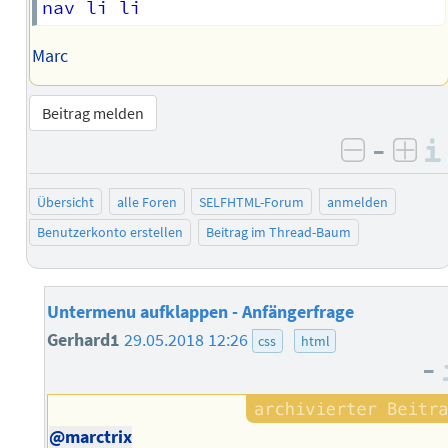
Marc
Beitrag melden
–
negativ 
posi
Übersicht
alle Foren
SELFHTML-Forum
anmelden
Benutzerkonto erstellen
Beitrag im Thread-Baum
Untermenu aufklappen - Anfängerfrage
Gerhard1
29.05.2018 12:26
css
html
–
@marctrix