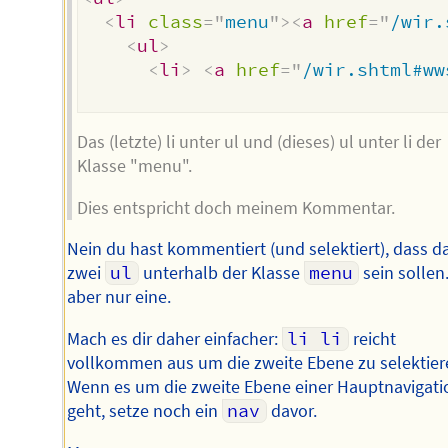
<
li
class
=
"
menu
"
>
<
a
href
=
"
/wir.
<
ul
>
<
li
>
<
a
href
=
"
/wir.shtml#ww
Das (letzte) li unter ul und (dieses) ul unter li der
Klasse "menu".
Dies entspricht doch meinem Kommentar.
Nein du hast kommentiert (und selektiert), dass d
zwei
ul
unterhalb der Klasse
menu
sein sollen.
aber nur eine.
Mach es dir daher einfacher:
li li
reicht
vollkommen aus um die zweite Ebene zu selektier
Wenn es um die zweite Ebene einer Hauptnavigati
geht, setze noch ein
nav
davor.