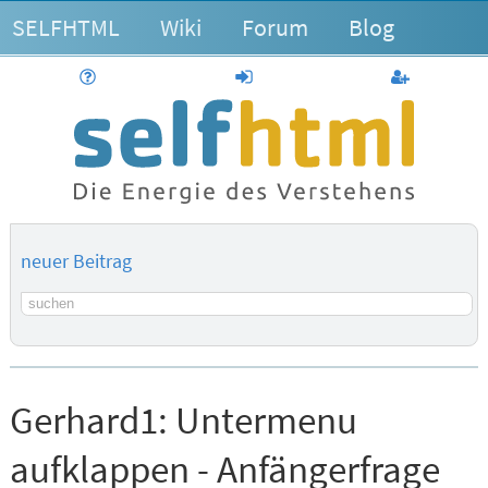
SELFHTML
Wiki
Forum
Blog
Hilfe
anmelden
Benutzerk
neuer Beitrag
Suchbegriff
Gerhard1:
Untermenu
aufklappen - Anfängerfrage