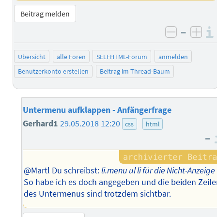
Beitrag melden
–
negativ 
posi
Übersicht
alle Foren
SELFHTML-Forum
anmelden
Benutzerkonto erstellen
Beitrag im Thread-Baum
Untermenu aufklappen - Anfängerfrage
Gerhard1
29.05.2018 12:20
css
html
–
@Martl Du schreibst:
li.menu ul li für die Nicht-Anzeige
So habe ich es doch angegeben und die beiden Zeil
des Untermenus sind trotzdem sichtbar.