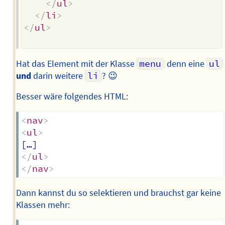
</
ul
>
</
li
>
</
ul
>
Hat das Element mit der Klasse
menu
denn eine
ul
und
darin weitere
li
? 😉
Besser wäre folgendes HTML:
<
nav
>
<
ul
>
</
ul
>
</
nav
>
Dann kannst du so selektieren und brauchst gar keine
Klassen mehr: