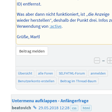
ID) entfernst.
Was aber dann nicht funktioniert, ist „die Anzeige
wieder herstellen“, deshalb der Punkt drei. Infos z
Verwendung von
:active
.
Grüße, Martl
Beitrag melden
–
negat
Übersicht
alle Foren
SELFHTML-Forum
anmelden
Benutzerkonto erstellen
Beitrag im Thread-Baum
Untermenu aufklappen - Anfängerfrage
Homepage
beatovich
29.05.2018 12:28
css
html