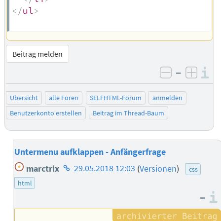
</
ul
>
Beitrag melden
–
I
negativ be
posit
Übersicht
alle Foren
SELFHTML-Forum
anmelden
Benutzerkonto erstellen
Beitrag im Thread-Baum
Untermenu aufklappen - Anfängerfrage
Homepage
marctrix
29.05.2018 12:03
(
Versionen
)
css
des
html
Autors
–