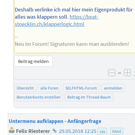
Deshalb verlinke ich mal hier mein Eigenprodukt für
alles was klappern soll.
https://beat-
stoecklin.ch/klapperlogic.html
--
Neu im Forum! Signaturen kann man ausblenden!
Beitrag melden
–
negati
po
Übersicht
alle Foren
SELFHTML-Forum
anmelden
Benutzerkonto erstellen
Beitrag im Thread-Baum
Untermenu aufklappen - Anfängerfrage
Homepage
Felix Riesterer
29.05.2018 12:25
css
html