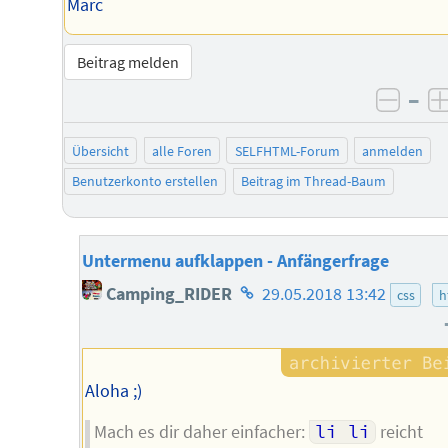
Marc
Beitrag melden
–
negat
Übersicht
alle Foren
SELFHTML-Forum
anmelden
Benutzerkonto erstellen
Beitrag im Thread-Baum
Untermenu aufklappen - Anfängerfrage
Homepage
Camping_RIDER
29.05.2018 13:42
css
h
des
Autors
Aloha ;)
Mach es dir daher einfacher:
li li
reicht