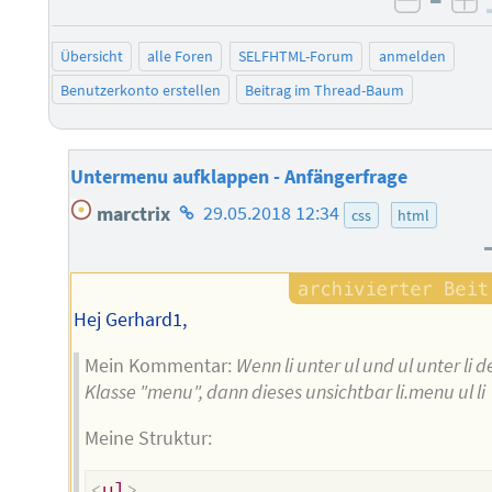
negati
po
Übersicht
alle Foren
SELFHTML-Forum
anmelden
Benutzerkonto erstellen
Beitrag im Thread-Baum
Untermenu aufklappen - Anfängerfrage
Homepage
marctrix
29.05.2018 12:34
css
html
des
Autors
Hej Gerhard1,
Mein Kommentar:
Wenn li unter ul und ul unter li d
Klasse "menu", dann dieses unsichtbar li.menu ul li
Meine Struktur:
<
ul
>