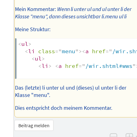
Mein Kommentar:
Wenn li unter ul und ul unter li der
Klasse "menu", dann dieses unsichtbar li.menu ul li
Meine Struktur:
<
ul
>
<
li
class
=
"
menu
"
>
<
a
href
=
"
/wir.sh
<
ul
>
<
li
>
<
a
href
=
"
/wir.shtml#wws
"
Das (letzte) li unter ul und (dieses) ul unter li der
Klasse "menu".
Dies entspricht doch meinem Kommentar.
Beitrag melden
–