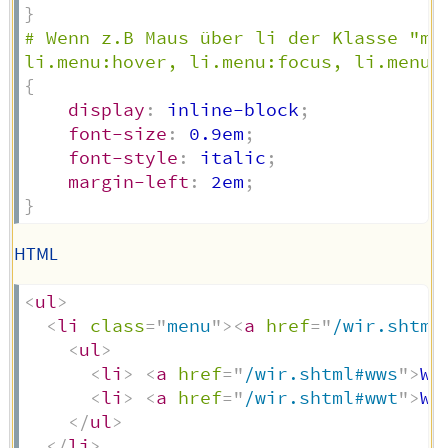
}
# Wenn z.B Maus über li der Klasse "me
li.menu:hover, li.menu:focus, li.menu:
{
display
:
 inline-block
;
font-size
:
 0.9em
;
font-style
:
 italic
;
margin-left
:
 2em
;
}
HTML
<
ul
>
<
li
class
=
"
menu
"
>
<
a
href
=
"
/wir.shtml
<
ul
>
<
li
>
<
a
href
=
"
/wir.shtml#wws
"
>
We
<
li
>
<
a
href
=
"
/wir.shtml#wwt
"
>
Wa
</
ul
>
</
li
>