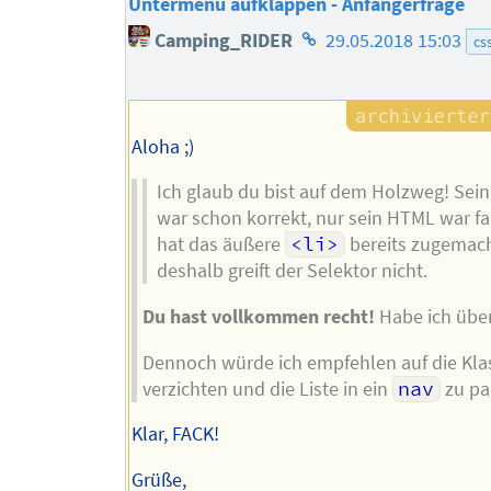
Untermenu aufklappen - Anfängerfrage
Homepage
Camping_RIDER
29.05.2018 15:03
cs
des
Autors
Aloha ;)
Ich glaub du bist auf dem Holzweg! Sein
war schon korrekt, nur sein HTML war fal
hat das äußere
<li>
bereits zugemach
deshalb greift der Selektor nicht.
Du hast vollkommen recht!
Habe ich übe
Dennoch würde ich empfehlen auf die Kla
verzichten und die Liste in ein
nav
zu pa
Klar, FACK!
Grüße,