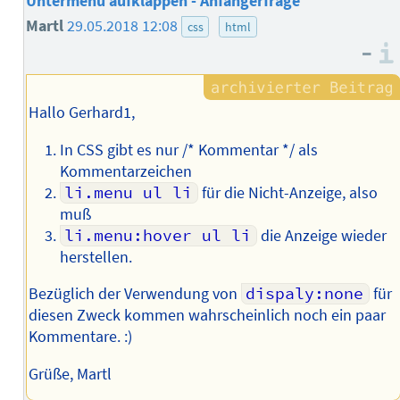
Untermenu aufklappen - Anfängerfrage
Martl
29.05.2018 12:08
css
html
–
Hallo Gerhard1,
In CSS gibt es nur /* Kommentar */ als
Kommentarzeichen
li.menu ul li
für die Nicht-Anzeige, also
muß
li.menu:hover ul li
die Anzeige wieder
herstellen.
Bezüglich der Verwendung von
dispaly:none
für
diesen Zweck kommen wahrscheinlich noch ein paar
Kommentare. :)
Grüße, Martl