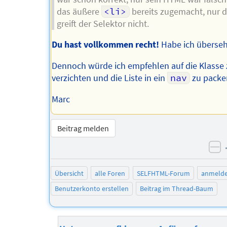
das äußere
<li>
bereits zugemacht, nur 
greift der Selektor nicht.
Du hast vollkommen recht!
Habe ich überse
Dennoch würde ich empfehlen auf die Klasse
verzichten und die Liste in ein
nav
zu packe
Marc
Beitrag melden
ne
Übersicht
alle Foren
SELFHTML-Forum
anmeld
Benutzerkonto erstellen
Beitrag im Thread-Baum