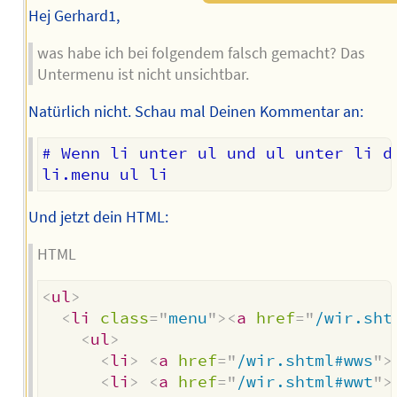
Hej Gerhard1,
was habe ich bei folgendem falsch gemacht? Das
Untermenu ist nicht unsichtbar.
Natürlich nicht. Schau mal Deinen Kommentar an:
# Wenn li unter ul und ul unter li d
Und jetzt dein HTML:
HTML
<
ul
>
<
li
class
=
"
menu
"
>
<
a
href
=
"
/wir.sht
<
ul
>
<
li
>
<
a
href
=
"
/wir.shtml#wws
"
>
<
li
>
<
a
href
=
"
/wir.shtml#wwt
"
>