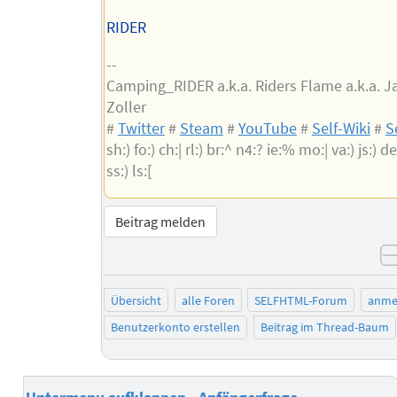
RIDER
--
Camping_RIDER a.k.a. Riders Flame a.k.a. 
Zoller
#
Twitter
#
Steam
#
YouTube
#
Self-Wiki
#
S
sh:) fo:) ch:| rl:) br:^ n4:? ie:% mo:| va:) js:) de:
ss:) ls:[
Beitrag melden
Übersicht
alle Foren
SELFHTML-Forum
anme
Benutzerkonto erstellen
Beitrag im Thread-Baum