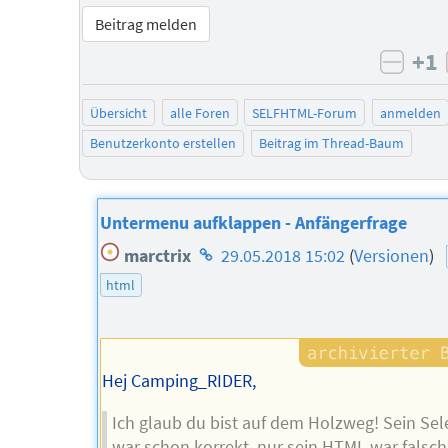
Beitrag melden
+1
negat
Übersicht
alle Foren
SELFHTML-Forum
anmelden
Benutzerkonto erstellen
Beitrag im Thread-Baum
Untermenu aufklappen - Anfängerfrage
Homepage
marctrix
29.05.2018 15:02
(
Versionen
)
des
html
Autors
Hej Camping_RIDER,
Ich glaub du bist auf dem Holzweg! Sein Sel
war schon korrekt, nur sein HTML war falsch.