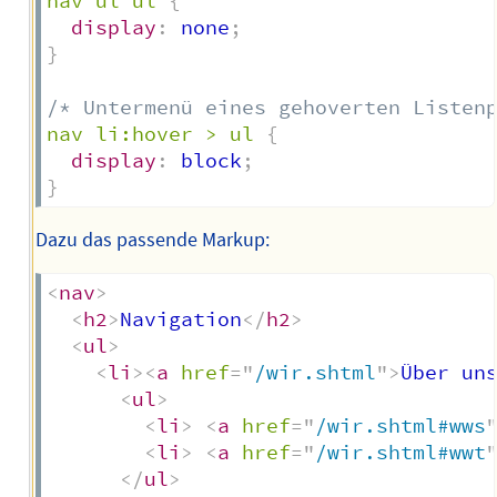
nav ul ul
{
display
:
 none
;
}
/* Untermenü eines gehoverten Listen
nav li:hover > ul
{
display
:
 block
;
}
Dazu das passende Markup:
<
nav
>
<
h2
>
Navigation
</
h2
>
<
ul
>
<
li
>
<
a
href
=
"
/wir.shtml
"
>
Über un
<
ul
>
<
li
>
<
a
href
=
"
/wir.shtml#wws
<
li
>
<
a
href
=
"
/wir.shtml#wwt
</
ul
>