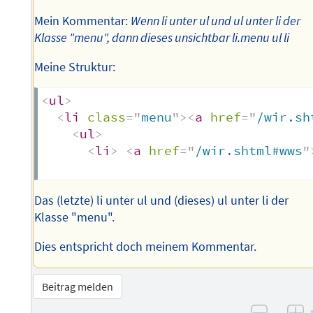
Mein Kommentar:
Wenn li unter ul und ul unter li der
Klasse "menu", dann dieses unsichtbar li.menu ul li
Meine Struktur:
<
ul
>
<
li
class
=
"
menu
"
>
<
a
href
=
"
/wir.sh
<
ul
>
<
li
>
<
a
href
=
"
/wir.shtml#wws
"
Das (letzte) li unter ul und (dieses) ul unter li der
Klasse "menu".
Dies entspricht doch meinem Kommentar.
Beitrag melden
–