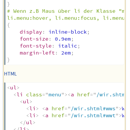
}
# Wenn z.B Maus über li der Klasse "me
li.menu:hover, li.menu:focus, li.menu:
{
display
:
 inline-block
;
font-size
:
 0.9em
;
font-style
:
 italic
;
margin-left
:
 2em
;
}
HTML
<
ul
>
<
li
class
=
"
menu
"
>
<
a
href
=
"
/wir.shtml
<
ul
>
<
li
>
<
a
href
=
"
/wir.shtml#wws
"
>
We
<
li
>
<
a
href
=
"
/wir.shtml#wwt
"
>
Wa
</
ul
>
</
li
>