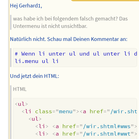
Hej Gerhard1,
was habe ich bei folgendem falsch gemacht? Das
Untermenu ist nicht unsichtbar.
Natürlich nicht. Schau mal Deinen Kommentar an:
# Wenn li unter ul und ul unter li d
Und jetzt dein HTML:
HTML
<
ul
>
<
li
class
=
"
menu
"
>
<
a
href
=
"
/wir.sht
<
ul
>
<
li
>
<
a
href
=
"
/wir.shtml#wws
"
>
<
li
>
<
a
href
=
"
/wir.shtml#wwt
"
>