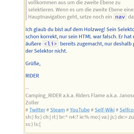
vollkommen aus um die zweite Ebene zu
selektieren. Wenn es um die zweite Ebene eine
Hauptnavigation geht, setze noch ein
nav
da
Ich glaub du bist auf dem Holzweg! Sein Selekt
schon korrekt, nur sein HTML war falsch. Er hat 
äußere
<li>
bereits zugemacht, nur deshalb g
der Selektor nicht.
Grüße,
RIDER
--
Camping_RIDER a.k.a. Riders Flame a.k.a. Janos
Zoller
#
Twitter
#
Steam
#
YouTube
#
Self-Wiki
#
Selfc
sh:) fo:) ch:| rl:) br:^ n4:? ie:% mo:| va:) js:) de:> zu:
ss:) ls:[