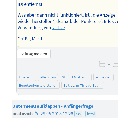
ID) entfernst.
Was aber dann nicht funktioniert, ist „die Anzeige
wieder herstellen“, deshalb der Punkt drei. Infos z
Verwendung von
:active
.
Grüße, Martl
Beitrag melden
–
negat
Übersicht
alle Foren
SELFHTML-Forum
anmelden
Benutzerkonto erstellen
Beitrag im Thread-Baum
Untermenu aufklappen - Anfängerfrage
Homepage
beatovich
29.05.2018 12:28
css
html