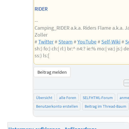
RIDER
--
Camping_RIDER a.k.a. Riders Flame a.k.a. 
Zoller
#
Twitter
#
Steam
#
YouTube
#
Self-Wiki
#
S
sh:) fo:) ch:| rl:) br:^ n4:? ie:% mo:| va:) js:) de:
ss:) ls:[
Beitrag melden
Übersicht
alle Foren
SELFHTML-Forum
anme
Benutzerkonto erstellen
Beitrag im Thread-Baum