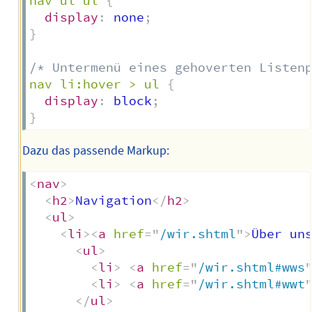
nav ul ul
{
display
:
 none
;
}
/* Untermenü eines gehoverten Listen
nav li:hover > ul
{
display
:
 block
;
}
Dazu das passende Markup:
<
nav
>
<
h2
>
Navigation
</
h2
>
<
ul
>
<
li
>
<
a
href
=
"
/wir.shtml
"
>
Über un
<
ul
>
<
li
>
<
a
href
=
"
/wir.shtml#wws
<
li
>
<
a
href
=
"
/wir.shtml#wwt
</
ul
>