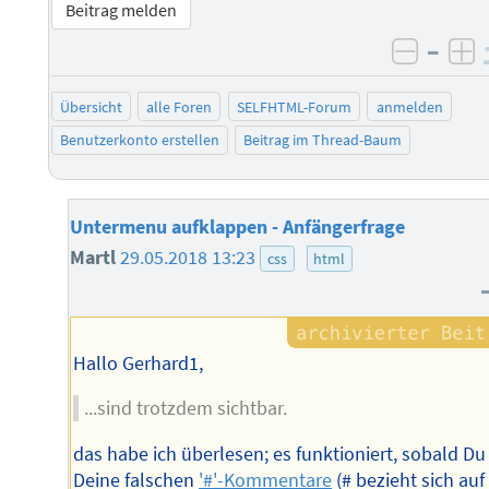
Beitrag melden
–
negati
po
Übersicht
alle Foren
SELFHTML-Forum
anmelden
Benutzerkonto erstellen
Beitrag im Thread-Baum
Untermenu aufklappen - Anfängerfrage
Martl
29.05.2018 13:23
css
html
Hallo Gerhard1,
...sind trotzdem sichtbar.
das habe ich überlesen; es funktioniert, sobald Du
Deine falschen
'#'-Kommentare
(# bezieht sich auf