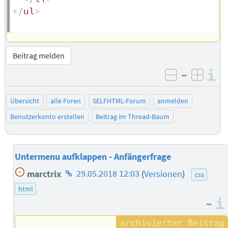
</
ul
>
Beitrag melden
–
I
negativ be
posit
Übersicht
alle Foren
SELFHTML-Forum
anmelden
Benutzerkonto erstellen
Beitrag im Thread-Baum
Untermenu aufklappen - Anfängerfrage
Homepage
marctrix
29.05.2018 12:03
(
Versionen
)
css
des
html
Autors
–