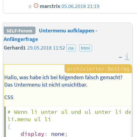
marctrix
05.06.2018 21:19
0
Untermenu aufklappen -
SELF-Forum
Anfängerfrage
Gerhard1
29.05.2018 11:52
css
html
–
I
Hallo, was habe ich bei folgendem falsch gemacht?
Das Untermenu ist nicht unsichtbar.
CSS
# Wenn li unter ul und ul unter li der 
li.menu ul li
{
display
:
 none
;