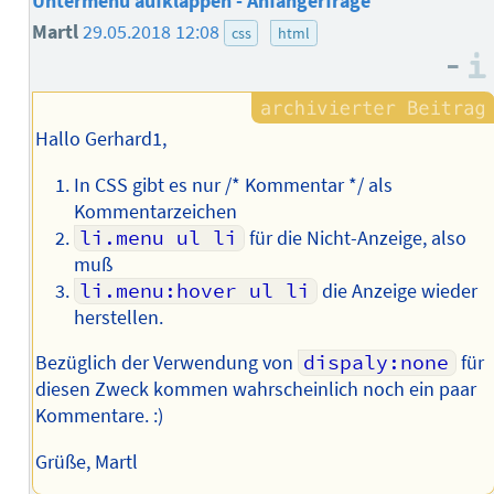
Untermenu aufklappen - Anfängerfrage
Martl
29.05.2018 12:08
css
html
–
Hallo Gerhard1,
In CSS gibt es nur /* Kommentar */ als
Kommentarzeichen
li.menu ul li
für die Nicht-Anzeige, also
muß
li.menu:hover ul li
die Anzeige wieder
herstellen.
Bezüglich der Verwendung von
dispaly:none
für
diesen Zweck kommen wahrscheinlich noch ein paar
Kommentare. :)
Grüße, Martl