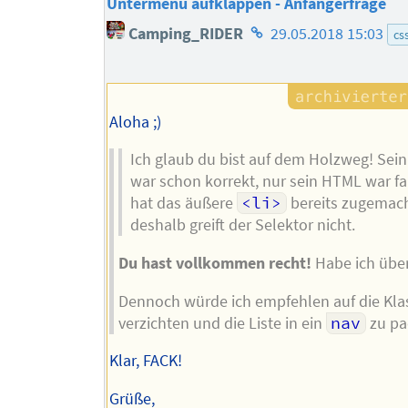
Untermenu aufklappen - Anfängerfrage
Homepage
Camping_RIDER
29.05.2018 15:03
cs
des
Autors
Aloha ;)
Ich glaub du bist auf dem Holzweg! Sein
war schon korrekt, nur sein HTML war fal
hat das äußere
<li>
bereits zugemach
deshalb greift der Selektor nicht.
Du hast vollkommen recht!
Habe ich übe
Dennoch würde ich empfehlen auf die Kla
verzichten und die Liste in ein
nav
zu pa
Klar, FACK!
Grüße,