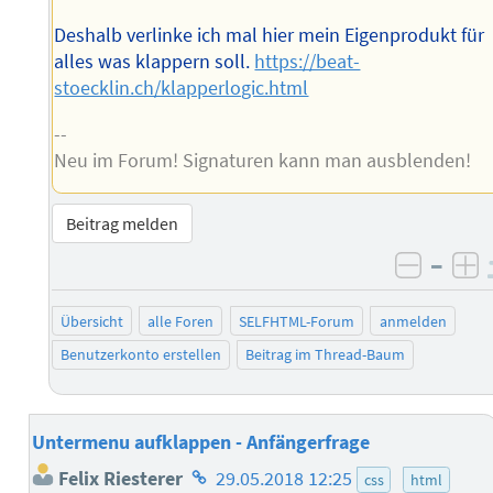
Deshalb verlinke ich mal hier mein Eigenprodukt für
alles was klappern soll.
https://beat-
stoecklin.ch/klapperlogic.html
--
Neu im Forum! Signaturen kann man ausblenden!
Beitrag melden
–
negati
po
Übersicht
alle Foren
SELFHTML-Forum
anmelden
Benutzerkonto erstellen
Beitrag im Thread-Baum
Untermenu aufklappen - Anfängerfrage
Homepage
Felix Riesterer
29.05.2018 12:25
css
html