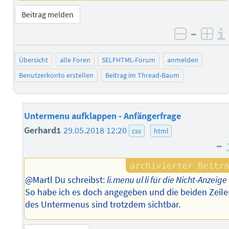
Beitrag melden
–
negativ 
posi
Übersicht
alle Foren
SELFHTML-Forum
anmelden
Benutzerkonto erstellen
Beitrag im Thread-Baum
Untermenu aufklappen - Anfängerfrage
Gerhard1
29.05.2018 12:20
css
html
–
@Martl Du schreibst:
li.menu ul li für die Nicht-Anzeige
So habe ich es doch angegeben und die beiden Zeil
des Untermenus sind trotzdem sichtbar.