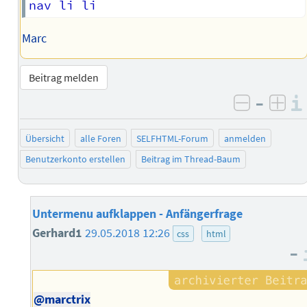
Marc
Beitrag melden
–
negativ 
posi
Übersicht
alle Foren
SELFHTML-Forum
anmelden
Benutzerkonto erstellen
Beitrag im Thread-Baum
Untermenu aufklappen - Anfängerfrage
Gerhard1
29.05.2018 12:26
css
html
–
@marctrix