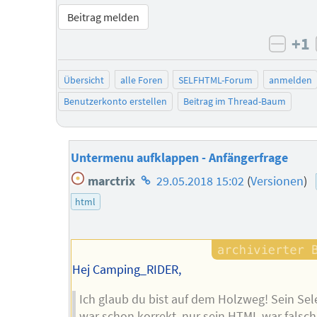
Beitrag melden
+1
negat
Übersicht
alle Foren
SELFHTML-Forum
anmelden
Benutzerkonto erstellen
Beitrag im Thread-Baum
Untermenu aufklappen - Anfängerfrage
Homepage
marctrix
29.05.2018 15:02
(
Versionen
)
des
html
Autors
Hej Camping_RIDER,
Ich glaub du bist auf dem Holzweg! Sein Sel
war schon korrekt, nur sein HTML war falsch.