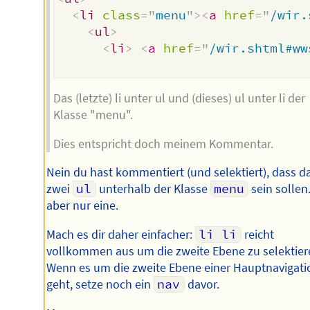
<
li
class
=
"
menu
"
>
<
a
href
=
"
/wir.
<
ul
>
<
li
>
<
a
href
=
"
/wir.shtml#ww
Das (letzte) li unter ul und (dieses) ul unter li der
Klasse "menu".
Dies entspricht doch meinem Kommentar.
Nein du hast kommentiert (und selektiert), dass d
zwei
ul
unterhalb der Klasse
menu
sein sollen.
aber nur eine.
Mach es dir daher einfacher:
li li
reicht
vollkommen aus um die zweite Ebene zu selektier
Wenn es um die zweite Ebene einer Hauptnavigati
geht, setze noch ein
nav
davor.