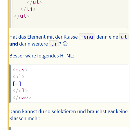
</
ul
>
</
li
>
</
ul
>
Hat das Element mit der Klasse
menu
denn eine
ul
und
darin weitere
li
? 😉
Besser wäre folgendes HTML:
<
nav
>
<
ul
>
</
ul
>
</
nav
>
Dann kannst du so selektieren und brauchst gar keine
Klassen mehr: