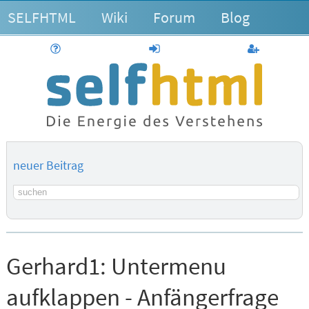
SELFHTML
Wiki
Forum
Blog
Hilfe
anmelden
Benutzerk
neuer Beitrag
Suchbegriff
Gerhard1:
Untermenu
aufklappen - Anfängerfrage