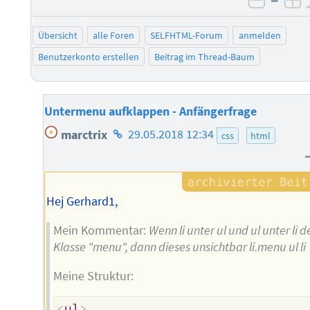
negati
po
Übersicht
alle Foren
SELFHTML-Forum
anmelden
Benutzerkonto erstellen
Beitrag im Thread-Baum
Untermenu aufklappen - Anfängerfrage
Homepage
marctrix
29.05.2018 12:34
css
html
des
Autors
Hej Gerhard1,
Mein Kommentar:
Wenn li unter ul und ul unter li d
Klasse "menu", dann dieses unsichtbar li.menu ul li
Meine Struktur:
<
ul
>