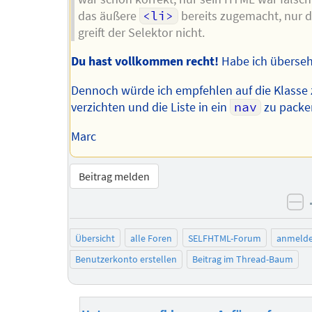
das äußere
<li>
bereits zugemacht, nur 
greift der Selektor nicht.
Du hast vollkommen recht!
Habe ich überse
Dennoch würde ich empfehlen auf die Klasse
verzichten und die Liste in ein
nav
zu packe
Marc
Beitrag melden
ne
Übersicht
alle Foren
SELFHTML-Forum
anmeld
Benutzerkonto erstellen
Beitrag im Thread-Baum