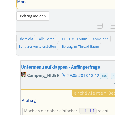
Marc
Beitrag melden
–
negat
Übersicht
alle Foren
SELFHTML-Forum
anmelden
Benutzerkonto erstellen
Beitrag im Thread-Baum
Untermenu aufklappen - Anfängerfrage
Homepage
Camping_RIDER
29.05.2018 13:42
css
h
des
Autors
Aloha ;)
Mach es dir daher einfacher:
li li
reicht