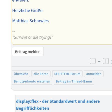
Herzliche Grüße
Matthias Scharwies
--
"Survive or die trying!"
Beitrag melden
–
negati
po
Übersicht
alle Foren
SELFHTML-Forum
anmelden
Benutzerkonto erstellen
Beitrag im Thread-Baum
display:flex - der Standardwert und andere
Begrifflichkeiten