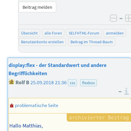
Beitrag melden
–
negat
Übersicht
alle Foren
SELFHTML-Forum
anmelden
Benutzerkonto erstellen
Beitrag im Thread-Baum
display:flex - der Standardwert und andere
Begrifflichkeiten
Rolf B
25.09.2018 21:36
css
flexbox
–
problematische Seite
Hallo Matthias,