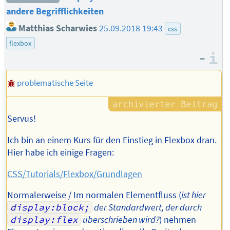
andere Begrifflichkeiten
Matthias Scharwies
25.09.2018 19:43
css
flexbox
–
I
problematische Seite
Servus!
Ich bin an einem Kurs für den Einstieg in Flexbox dran.
Hier habe ich einige Fragen:
CSS/Tutorials/Flexbox/Grundlagen
Normalerweise / Im normalen Elementfluss (
ist hier
display:block;
der Standardwert, der durch
display:flex
überschrieben wird?
) nehmen