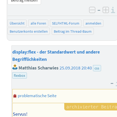
Beitrag melden
–
negativ 
posi
Übersicht
alle Foren
SELFHTML-Forum
anmelden
Benutzerkonto erstellen
Beitrag im Thread-Baum
display:flex - der Standardwert und andere
Begrifflichkeiten
Matthias Scharwies
25.09.2018 20:40
css
flexbox
–
problematische Seite
Servus!