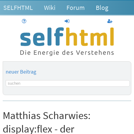
SELFHTML
Wiki
Forum
Blog
Hilfe
anmelden
Benutzerk
neuer Beitrag
Suchbegriff
Matthias Scharwies:
display:flex - der