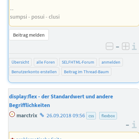
--
sumpsi - posui - clusi
Beitrag melden
–
negativ 
posi
Übersicht
alle Foren
SELFHTML-Forum
anmelden
Benutzerkonto erstellen
Beitrag im Thread-Baum
display:flex - der Standardwert und andere
Begrifflichkeiten
Homepage
marctrix
26.09.2018 09:56
css
flexbox
des
–
Autors