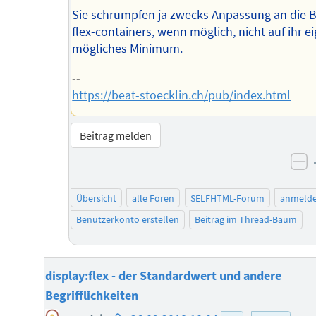
Sie schrumpfen ja zwecks Anpassung an die B
flex-containers, wenn möglich, nicht auf ihr e
mögliches Minimum.
--
https://beat-stoecklin.ch/pub/index.html
Beitrag melden
ne
Übersicht
alle Foren
SELFHTML-Forum
anmeld
Benutzerkonto erstellen
Beitrag im Thread-Baum
display:flex - der Standardwert und andere
Begrifflichkeiten
Homepage