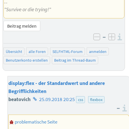
--
"Survive or die trying!"
Beitrag melden
–
I
negativ be
posit
Übersicht
alle Foren
SELFHTML-Forum
anmelden
Benutzerkonto erstellen
Beitrag im Thread-Baum
display:flex - der Standardwert und andere
Begrifflichkeiten
Homepage
beatovich
25.09.2018 20:25
css
flexbox
–
des
Autors
problematische Seite