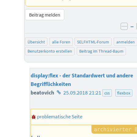
Beitrag melden
–
neg
Übersicht
alle Foren
SELFHTML-Forum
anmelden
Benutzerkonto erstellen
Beitrag im Thread-Baum
display:flex - der Standardwert und andere
Begrifflichkeiten
Homepage
beatovich
25.09.2018 21:21
css
flexbox
des
Autors
problematische Seite