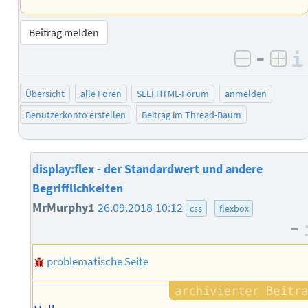
Beitrag melden
–
negativ 
posi
Übersicht
alle Foren
SELFHTML-Forum
anmelden
Benutzerkonto erstellen
Beitrag im Thread-Baum
display:flex - der Standardwert und andere
Begrifflichkeiten
MrMurphy1
26.09.2018 10:12
css
flexbox
–
problematische Seite