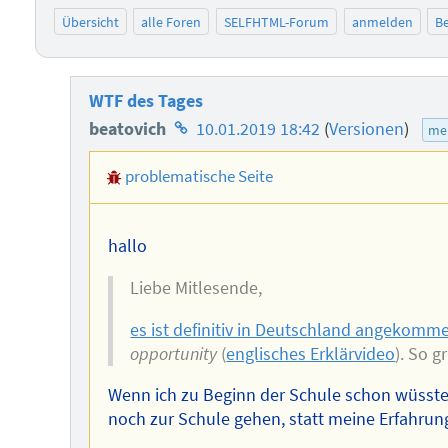
Übersicht
alle Foren
SELFHTML-Forum
anmelden
Be
WTF des Tages
Homepage
beatovich
10.01.2019 18:42
(
Versionen
)
me
des
problematische Seite
Autors
hallo
Liebe Mitlesende,
es ist definitiv in Deutschland angekomm
opportunity
(
englisches Erklärvideo
). So g
Wenn ich zu Beginn der Schule schon wüsste,
noch zur Schule gehen, statt meine Erfahrun