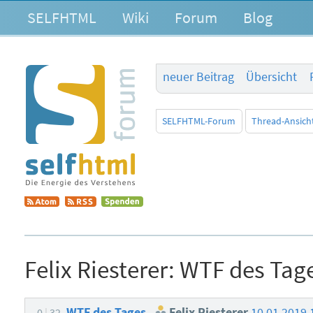
SELFHTML
Wiki
Forum
Blog
neuer Beitrag
Übersicht
SELFHTML-Forum
Thread-Ansich
Felix Riesterer:
WTF des Tag
WTF des Tages
Felix Riesterer
10.01.2019 
0
32