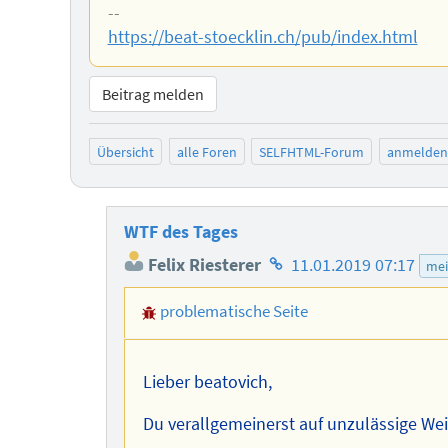
--
https://beat-stoecklin.ch/pub/index.html
Beitrag melden
Übersicht
alle Foren
SELFHTML-Forum
anmelden
WTF des Tages
Homepage
Felix Riesterer
11.01.2019 07:17
me
des
problematische Seite
Autors
Lieber beatovich,
Du verallgemeinerst auf unzulässige Wei