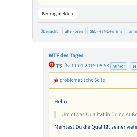
Beitrag melden
Übersicht
alle Foren
SELFHTML-Forum
anm
WTF des Tages
Homepage
TS
11.01.2019 08:53
humor
se
des
problematische Seite
Autors
Hello,
Um etwas Qualität in Deine Äußer
Meintest Du die Qualität seiner vie