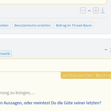
–
I
negativ be
posit
elden
Benutzerkonto erstellen
Beitrag im Thread-Baum
–
mantik
ung zu bringen, ...
len Aussagen, oder meintest Du die Güte seiner letzten?