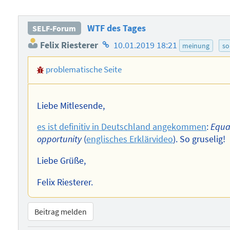
WTF des Tages
SELF-Forum
Homepage
Felix Riesterer
10.01.2019 18:21
meinung
so
des
problematische Seite
Autors
Liebe Mitlesende,
es ist definitiv in Deutschland angekommen
:
Equa
opportunity
(
englisches Erklärvideo
). So gruselig!
Liebe Grüße,
Felix Riesterer.
Beitrag melden