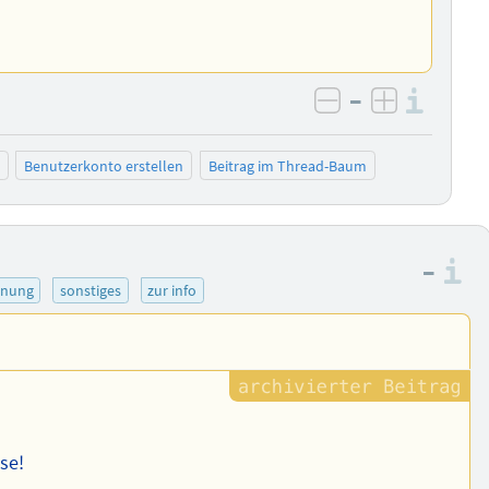
–
Info
negativ bewer
positiv b
Benutzerkonto erstellen
Beitrag im Thread-Baum
–
I
inung
sonstiges
zur info
se!