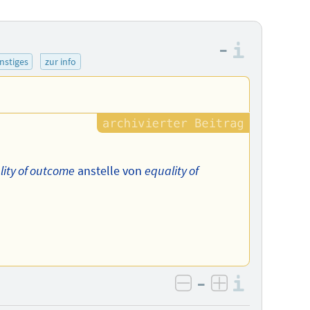
–
Informa
nstiges
zur info
lity of outcome
anstelle von
equality of
–
Informa
negativ bewerten
positiv bewe