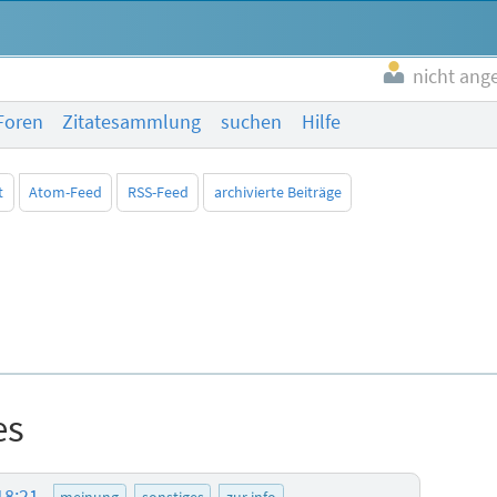
nicht ang
Foren
Zitatesammlung
suchen
Hilfe
t
Atom-Feed
RSS-Feed
archivierte Beiträge
es
18:21
meinung
sonstiges
zur info