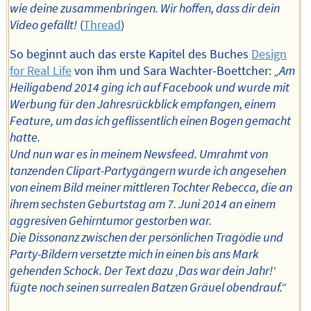
wie deine zusammenbringen. Wir hoffen, dass dir dein
Video gefällt!
(
Thread
)
So beginnt auch das erste Kapitel des Buches
Design
for Real Life
von ihm und Sara Wachter-Boettcher:
„Am
Heiligabend 2014 ging ich auf Facebook und wurde mit
Werbung für den Jahresrückblick empfangen, einem
Feature, um das ich geflissentlich einen Bogen gemacht
hatte.
Und nun war es in meinem Newsfeed. Umrahmt von
tanzenden Clipart-Partygängern wurde ich angesehen
von einem Bild meiner mittleren Tochter Rebecca, die an
ihrem sechsten Geburtstag am 7. Juni 2014 an einem
aggresiven Gehirntumor gestorben war.
Die Dissonanz zwischen der persönlichen Tragödie und
Party-Bildern versetzte mich in einen bis ans Mark
gehenden Schock. Der Text dazu ‚Das war dein Jahr!‘
fügte noch seinen surrealen Batzen Gräuel obendrauf.“