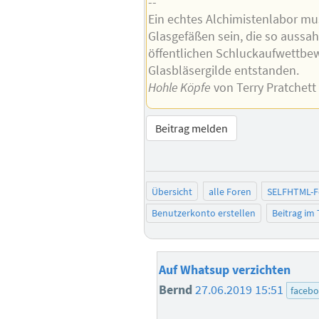
--
Ein echtes Alchimistenlabor mus
Glasgefäßen sein, die so aussah
öffentlichen Schluckaufwettbe
Glasbläsergilde entstanden.
Hohle Köpfe
von Terry Pratchett
Beitrag melden
Übersicht
alle Foren
SELFHTML-
Benutzerkonto erstellen
Beitrag im
Auf Whatsup verzichten
Bernd
27.06.2019 15:51
faceb