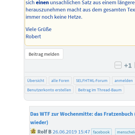
sich
einen
unsachlichen Satz aus einem längere
herauszunehmen macht aus dem gesamten Tex
immer noch keine Hetze.
Viele Grüße
Robert
Beitrag melden
+1
negat
Übersicht
alle Foren
SELFHTML-Forum
anmelden
Benutzerkonto erstellen
Beitrag im Thread-Baum
Das WTF zur Wochenmitte: das Fratzenbuch 
wieder)
Rolf B
26.06.2019 15:47
facebook
menschel