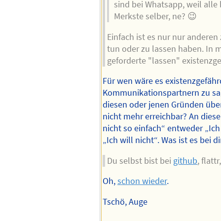
sind bei Whatsapp, weil alle
Merkste selber, ne? 😉
Einfach ist es nur nur anderen
tun oder zu lassen haben. In 
geforderte "lassen" existenzg
Für wen wäre es existenzgefähr
Kommunikationspartnern zu sag
diesen oder jenen Gründen über
nicht mehr erreichbar? An dieser
nicht so einfach“ entweder „Ich
„Ich will nicht“. Was ist es bei di
Du selbst bist bei
github
, flatt
Oh,
schon wieder
.
Tschö, Auge