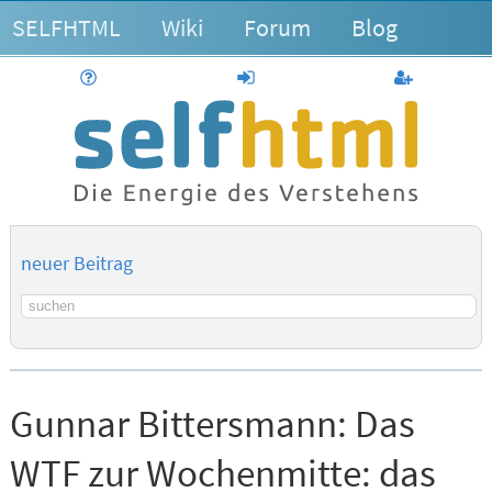
SELFHTML
Wiki
Forum
Blog
Hilfe
anmelden
Benutzerk
neuer Beitrag
Suchbegriff
Gunnar Bittersmann:
Das
WTF zur Wochenmitte: das