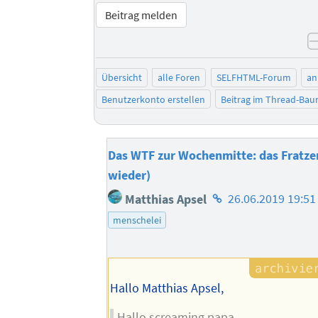
Beitrag melden
Übersicht
alle Foren
SELFHTML-Forum
an
Benutzerkonto erstellen
Beitrag im Thread-Ba
Das WTF zur Wochenmitte: das Fratze
wieder)
Homepage
Matthias Apsel
26.06.2019 19:51
des
menschelei
Autors
Hallo Matthias Apsel,
Hallo screaming papa,