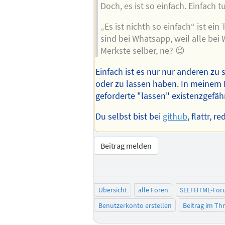
Doch, es ist so einfach. Einfach t
„Es ist nichth so einfach“ ist ein 
sind bei Whatsapp, weil alle bei
Merkste selber, ne? 😉
Einfach ist es nur nur anderen zu 
oder zu lassen haben. In meinem 
geforderte "lassen" existenzgefä
Du selbst bist bei
github
, flattr, r
Beitrag melden
Übersicht
alle Foren
SELFHTML-For
Benutzerkonto erstellen
Beitrag im T