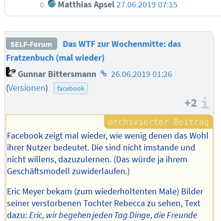
Matthias Apsel
27.06.2019 07:15
0
Das WTF zur Wochenmitte: das
SELF-Forum
Fratzenbuch (mal wieder)
Homepage
Gunnar Bittersmann
26.06.2019 01:26
des
(
Versionen
)
facebook
Autors
+2
I
Facebook zeigt mal wieder, wie wenig denen das Wohl
ihrer Nutzer bedeutet. Die sind nicht imstande und
nicht willens, dazuzulernen. (Das würde ja ihrem
Geschäftsmodell zuwiderlaufen.)
Eric Meyer bekam (zum wiederholtenten Male) Bilder
seiner verstorbenen Tochter Rebecca zu sehen, Text
dazu:
Eric, wir begehen jeden Tag Dinge, die Freunde