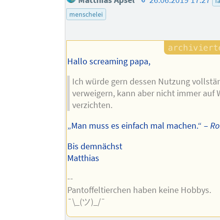
Matthias Apsel
26.06.2019 17:27
f
des
menschelei
Autors
Hallo screaming papa,
Ich würde gern dessen Nutzung vollstä
verweigern, kann aber nicht immer auf
verzichten.
„Man muss es einfach mal machen.“ –
Ro
Bis demnächst
Matthias
--
Pantoffeltierchen haben keine Hobbys.
¯\_(ツ)_/¯