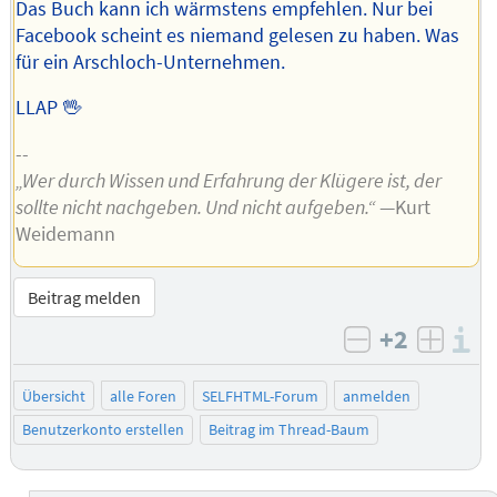
Das Buch kann ich wärmstens empfehlen. Nur bei
Facebook scheint es niemand gelesen zu haben. Was
für ein Arschloch-Unternehmen.
LLAP 🖖
--
„Wer durch Wissen und Erfahrung der Klügere ist, der
sollte nicht nachgeben. Und nicht aufgeben.“
—Kurt
Weidemann
Beitrag melden
+2
I
negativ bew
posit
Übersicht
alle Foren
SELFHTML-Forum
anmelden
Benutzerkonto erstellen
Beitrag im Thread-Baum