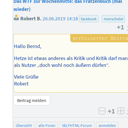
Das WTF zur Wochenmitte: das Fratzenbuch (mal
wieder)
Robert B.
26.06.2019 14:18
facebook
menschelei
+1
Hallo Bernd,
Hetze ist etwas anderes als Kritik und Kritik darf man
als Nutzer „doch wohl noch äußern dürfen“.
Viele Grüße
Robert
Beitrag melden
+1
negativ 
po
Übersicht
alle Foren
SELFHTML-Forum
anmelden