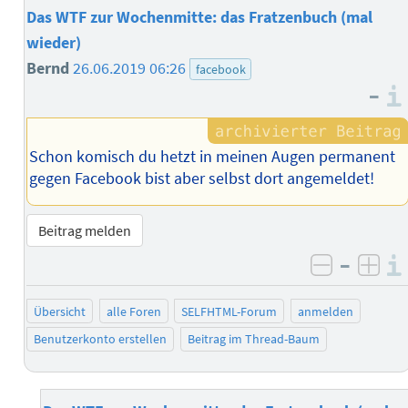
Das WTF zur Wochenmitte: das Fratzenbuch (mal
wieder)
Bernd
26.06.2019 06:26
facebook
–
Schon komisch du hetzt in meinen Augen permanent
gegen Facebook bist aber selbst dort angemeldet!
Beitrag melden
–
negativ 
posi
Übersicht
alle Foren
SELFHTML-Forum
anmelden
Benutzerkonto erstellen
Beitrag im Thread-Baum