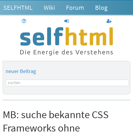
SELFHTML
Wiki
Forum
Blog
Hilfe
anmelden
Benutzerk
neuer Beitrag
Suchbegriff
MB:
suche bekannte CSS
Frameworks ohne