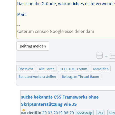
Das sind die Gründe, warum
ich
es nicht verwende
Marc
--
Ceterum censeo Google esse delendam
Beitrag melden
–
negat
Übersicht
alle Foren
SELFHTML-Forum
anmelden
Benutzerkonto erstellen
Beitrag im Thread-Baum
suche bekannte CSS Frameworks ohne
Skriptunterstützung wie JS
dedlfix
20.03.2019 08:20
bootstrap
css
suc