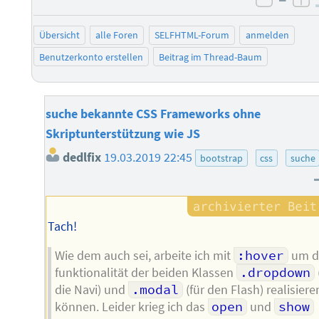
negati
po
Übersicht
alle Foren
SELFHTML-Forum
anmelden
Benutzerkonto erstellen
Beitrag im Thread-Baum
suche bekannte CSS Frameworks ohne
Skriptunterstützung wie JS
dedlfix
19.03.2019 22:45
bootstrap
css
suche
Tach!
Wie dem auch sei, arbeite ich mit
:hover
um d
funktionalität der beiden Klassen
.dropdown
die Navi) und
.modal
(für den Flash) realisiere
können. Leider krieg ich das
open
und
show