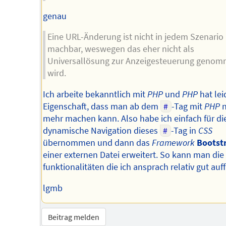
genau
Eine URL-Änderung ist nicht in jedem Szenario
machbar, weswegen das eher nicht als
Universallösung zur Anzeigesteuerung geno
wird.
Ich arbeite bekanntlich mit
PHP
und
PHP
hat lei
Eigenschaft, dass man ab dem
#
-Tag mit
PHP
n
mehr machen kann. Also habe ich einfach für di
dynamische Navigation dieses
#
-Tag in
CSS
übernommen und dann das
Framework
Bootst
einer externen Datei erweitert. So kann man die
funktionalitäten die ich ansprach relativ gut auf
lgmb
Beitrag melden