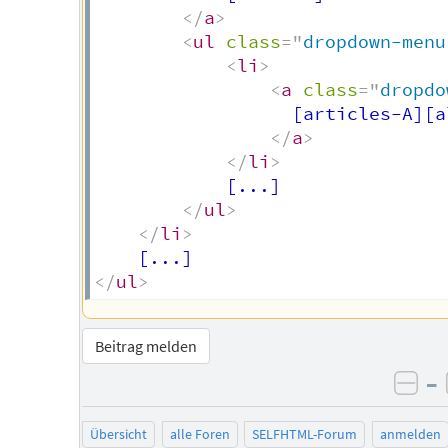
</
a
>
<
ul
class
=
"
dropdown-menu
<
li
>
<
a
class
=
"
dropdo
                  [articles-A][a
</
a
>
</
li
>
            [...]

</
ul
>
</
li
>
</
ul
>
Beitrag melden
–
neg
Übersicht
alle Foren
SELFHTML-Forum
anmelden