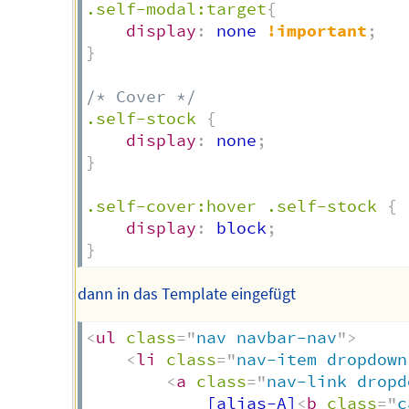
.self-modal:target
{
display
:
 none 
!important
;
}
/* Cover */
.self-stock
{
display
:
 none
;
}
.self-cover:hover .self-stock
{
display
:
 block
;
}
dann in das Template eingefügt
<
ul
class
=
"
nav navbar-nav
"
>
<
li
class
=
"
nav-item dropdown
<
a
class
=
"
nav-link dropd
            [alias-A]
<
b
class
=
"
c