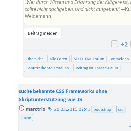
„Wer durch Wissen und Erfahrung der Klügere ist, 
sollte nicht nachgeben. Und nicht aufgeben.“
—Ku
Weidemann
Beitrag melden
+2
negat
Übersicht
alle Foren
SELFHTML-Forum
anmelden
Benutzerkonto erstellen
Beitrag im Thread-Baum
suche bekannte CSS Frameworks ohne
Skriptunterstützung wie JS
Homepage
marctrix
20.03.2019 07:41
bootstrap
css
des
suche
Autors