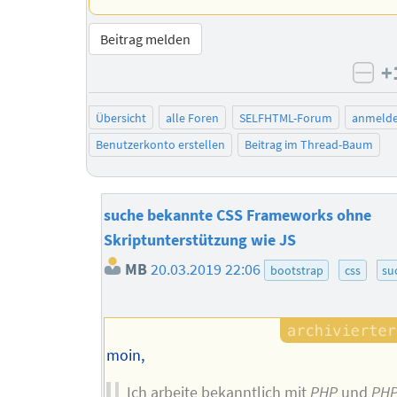
Beitrag melden
+
neg
Übersicht
alle Foren
SELFHTML-Forum
anmeld
Benutzerkonto erstellen
Beitrag im Thread-Baum
suche bekannte CSS Frameworks ohne
Skriptunterstützung wie JS
MB
20.03.2019 22:06
bootstrap
css
su
moin,
Ich arbeite bekanntlich mit
PHP
und
PH