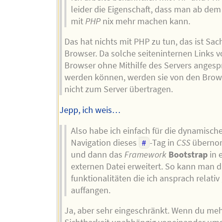
leider die Eigenschaft, dass man ab de
mit
PHP
nix mehr machen kann.
Das hat nichts mit PHP zu tun, das ist Sac
Browser. Da solche seiteninternen Links 
Browser ohne Mithilfe des Servers anges
werden können, werden sie von den Brow
nicht zum Server übertragen.
Jepp, ich weis…
Also habe ich einfach für die dynamisch
Navigation dieses
#
-Tag in
CSS
übern
und dann das
Framework
Bootstrap
in 
externen Datei erweitert. So kann man d
funktionalitäten die ich ansprach relativ
auffangen.
Ja, aber sehr eingeschränkt. Wenn du meh