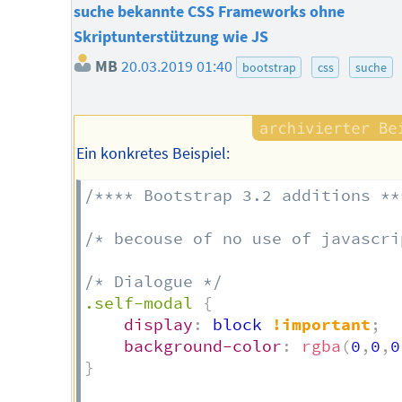
suche bekannte CSS Frameworks ohne
Skriptunterstützung wie JS
MB
20.03.2019 01:40
bootstrap
css
suche
Ein konkretes Beispiel:
/**** Bootstrap 3.2 additions **
/* becouse of no use of javascri
/* Dialogue */
.self-modal
{
display
:
 block 
!important
;
background-color
:
rgba
(
0
,
0
,
0
}