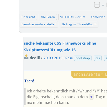
–
neg
Übersicht
alle Foren
SELFHTML-Forum
anmelden
Benutzerkonto erstellen
Beitrag im Thread-Baum
suche bekannte CSS Frameworks ohne
Skriptunterstützung wie JS
dedlfix
20.03.2019 07:36
bootstrap
css
Tach!
Ich arbeite bekanntlich mit
PHP
und
PHP
hat
die Eigenschaft, dass man ab dem
#
-Tag m
nix mehr machen kann.