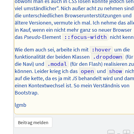
obwohl man es auch in
CSS
lösen könnte jedoch seh
viel umständlicher". Nich außer acht zu nehmen sind
die unterschiedlichen Browserunterstützungen und
ältere Versionen, vermute ich mal. Ich nehme das all
in Kauf, wenn ein nicht mehr ganz so neuer Browser
das
Pseudo
-Element
::focus-width
nicht kenn
Wie dem auch sei, arbeite ich mit
:hover
um die
funktionalität der beiden Klassen
.dropdown
(für
die Navi) und
.modal
(für den Flash) realisieren z
können. Leider krieg ich das
open
und
show
nich
auf die kette, da es ja mit
JS
behandelt wird und dam
einen Kontextwechsel ist. So mein Verständnis von
Bootstrap.
lgmb
Beitrag melden
–