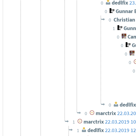
dedlfix
23
0
Gunnar 
0
Christia
0
Gunn
1
Cam
0
Gu
0
0
0
0
dedlfix
0
marctrix
22.03.20
0
marctrix
22.03.2019 10
1
dedlfix
22.03.2019 12
1