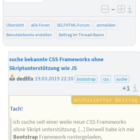
–
I
negativ be
posit
Übersicht
alle Foren
SELFHTML-Forum
anmelden
Benutzerkonto erstellen
Beitrag im Thread-Baum
suche bekannte CSS Frameworks ohne
Skriptunterstützung wie JS
dedlfix
19.03.2019 22:10
bootstrap
css
suche
+1
Tach!
ich suche seit einer weile neue
CSS
-Frameworks
ohne Skript unterstützung. [...] Derweil habe ich mir
Bootstrap
Framework runtergeladen,