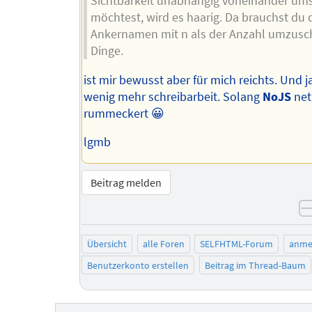
Sichtbarkeit unabhängig voneinander um
möchtest, wird es haarig. Da brauchst du 
Ankernamen mit n als der Anzahl umzusc
Dinge.
ist mir bewusst aber für mich reichts. Und ja
wenig mehr schreibarbeit. Solang
NoJS
net
rummeckert 😀
lgmb
Beitrag melden
Übersicht
alle Foren
SELFHTML-Forum
anme
Benutzerkonto erstellen
Beitrag im Thread-Baum