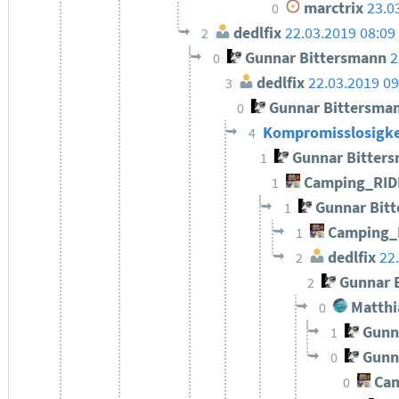
marctrix
23.0
0
dedlfix
22.03.2019 08:09
2
Gunnar Bittersmann
2
0
dedlfix
22.03.2019 09
3
Gunnar Bittersma
0
Kompromisslosigkeit
4
Gunnar Bitter
1
Camping_RID
1
Gunnar Bit
1
Camping_
1
dedlfix
22
2
Gunnar 
2
Matthi
0
Gunn
1
Gunn
0
Cam
0