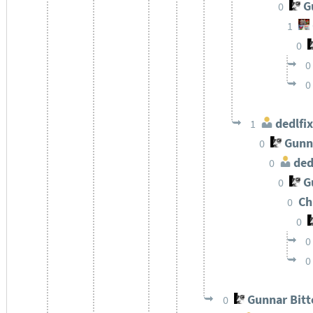
Gu
0
1
0
0
0
dedlfix
1
Gunn
0
ded
0
Gu
0
Ch
0
0
0
0
Gunnar Bit
0