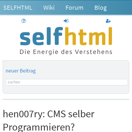
SELFHTML
Wiki
Forum
Blog
Hilfe
anmelden
Benutzerk
neuer Beitrag
Suchbegriff
hen007ry:
CMS selber
Programmieren?