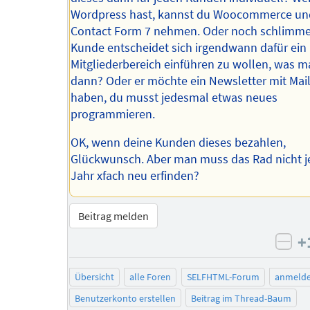
Wordpress hast, kannst du Woocommerce un
Contact Form 7 nehmen. Oder noch schlimmer
Kunde entscheidet sich irgendwann dafür ein
Mitgliederbereich einführen zu wollen, was m
dann? Oder er möchte ein Newsletter mit Ma
haben, du musst jedesmal etwas neues
programmieren.
OK, wenn deine Kunden dieses bezahlen,
Glückwunsch. Aber man muss das Rad nicht j
Jahr xfach neu erfinden?
Beitrag melden
+
neg
Übersicht
alle Foren
SELFHTML-Forum
anmeld
Benutzerkonto erstellen
Beitrag im Thread-Baum