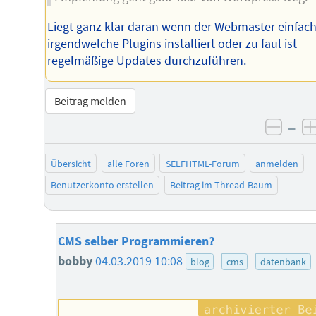
Liegt ganz klar daran wenn der Webmaster einfac
irgendwelche Plugins installiert oder zu faul ist
regelmäßige Updates durchzuführen.
Beitrag melden
–
negat
Übersicht
alle Foren
SELFHTML-Forum
anmelden
Benutzerkonto erstellen
Beitrag im Thread-Baum
CMS selber Programmieren?
bobby
04.03.2019 10:08
blog
cms
datenbank