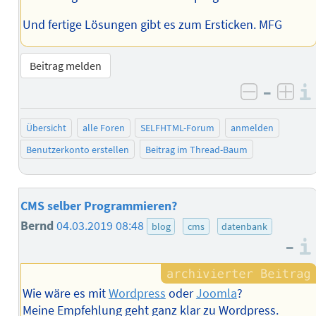
Und fertige Lösungen gibt es zum Ersticken. MFG
Beitrag melden
–
negativ 
posi
Übersicht
alle Foren
SELFHTML-Forum
anmelden
Benutzerkonto erstellen
Beitrag im Thread-Baum
CMS selber Programmieren?
Bernd
04.03.2019 08:48
blog
cms
datenbank
–
Wie wäre es mit
Wordpress
oder
Joomla
?
Meine Empfehlung geht ganz klar zu Wordpress.