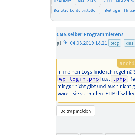
Übersicht
alle Foren
SELFHTML-Forum
Benutzerkonto erstellen
Beitrag im Thre
CMS selber Programmieren?
Homepage
pl
04.03.2019 18:21
blog
cms
des
Autors
In meinen Logs finde ich regelmä
wp-login.php
u.a.
.php
Re
mir gar nicht gibt und auch nicht
wären sie vohanden: PHP disable
Beitrag melden