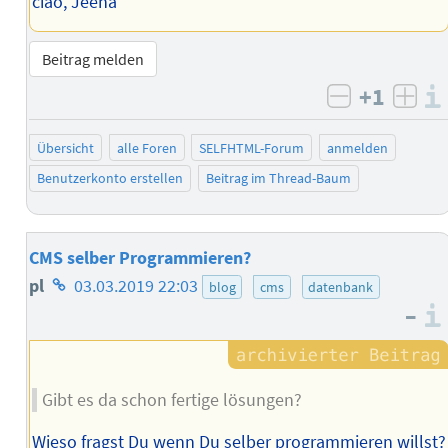
ciao, Jeena
Beitrag melden
+1
negativ b
posi
Übersicht
alle Foren
SELFHTML-Forum
anmelden
Benutzerkonto erstellen
Beitrag im Thread-Baum
CMS selber Programmieren?
Homepage
pl
03.03.2019 22:03
blog
cms
datenbank
–
des
Autors
Gibt es da schon fertige lösungen?
Wieso fragst Du wenn Du selber programmieren willst?