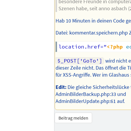
besondere Freunde in computeraf
Szenen habe, seit anno asbach (2
Hab 10 Minuten in deinen Code ge
Datei: kommentar.speichern.php Ze
location.href="
<?php
e
$_POST['GoTo']
wird nicht 
dieser Zeile nicht. Das öffnet die
für XSS-Angriffe. Wer im Glashaus
Edit:
Die gleiche Sicherheitslücke 
AdminBilderBackup.php:33 und
AdminBilderUpdate.php:61 auf.
Beitrag melden