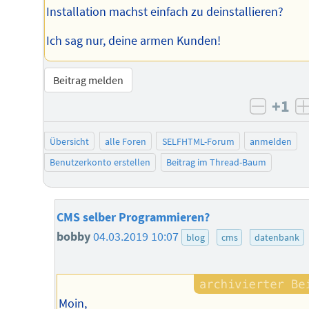
Installation machst einfach zu deinstallieren?
Ich sag nur, deine armen Kunden!
Beitrag melden
+1
negati
Übersicht
alle Foren
SELFHTML-Forum
anmelden
Benutzerkonto erstellen
Beitrag im Thread-Baum
CMS selber Programmieren?
bobby
04.03.2019 10:07
blog
cms
datenbank
Moin,