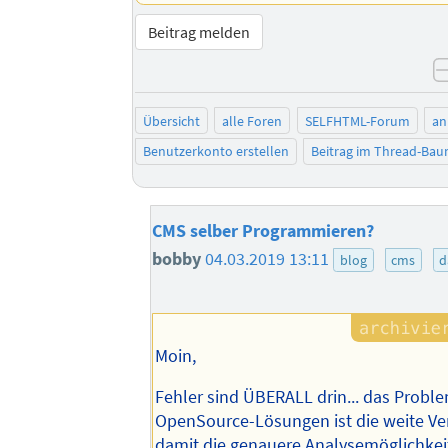
Beitrag melden
Übersicht
alle Foren
SELFHTML-Forum
an
Benutzerkonto erstellen
Beitrag im Thread-Ba
CMS selber Programmieren?
bobby
04.03.2019 13:11
blog
cms
d
Moin,
Fehler sind ÜBERALL drin... das Probl
OpenSource-Lösungen ist die weite Ve
damit die genauere Analysemöglichkei