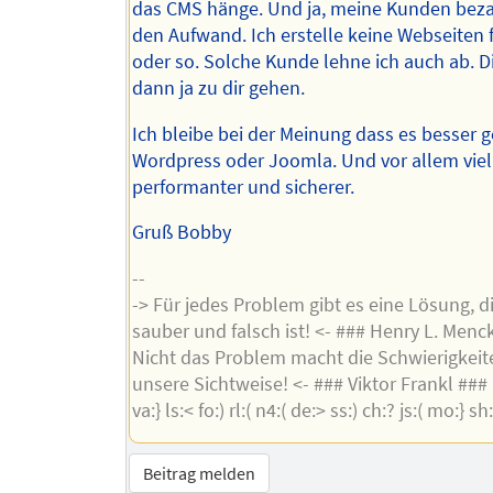
das CMS hänge. Und ja, meine Kunden beza
den Aufwand. Ich erstelle keine Webseiten f
oder so. Solche Kunde lehne ich auch ab. 
dann ja zu dir gehen.
Ich bleibe bei der Meinung dass es besser g
Wordpress oder Joomla. Und vor allem viel
performanter und sicherer.
Gruß Bobby
--
-> Für jedes Problem gibt es eine Lösung, di
sauber und falsch ist! <- ### Henry L. Menc
Nicht das Problem macht die Schwierigkeit
unsere Sichtweise! <- ### Viktor Frankl ### ie
va:} ls:< fo:) rl:( n4:( de:> ss:) ch:? js:( mo:} sh:
Beitrag melden