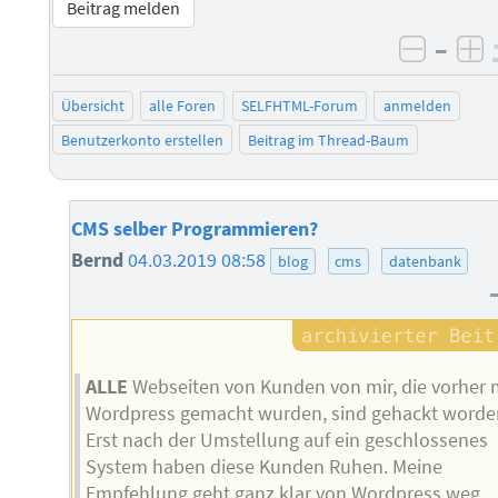
Beitrag melden
–
negati
po
Übersicht
alle Foren
SELFHTML-Forum
anmelden
Benutzerkonto erstellen
Beitrag im Thread-Baum
CMS selber Programmieren?
Bernd
04.03.2019 08:58
blog
cms
datenbank
ALLE
Webseiten von Kunden von mir, die vorher 
Wordpress gemacht wurden, sind gehackt worde
Erst nach der Umstellung auf ein geschlossenes
System haben diese Kunden Ruhen. Meine
Empfehlung geht ganz klar von Wordpress weg.