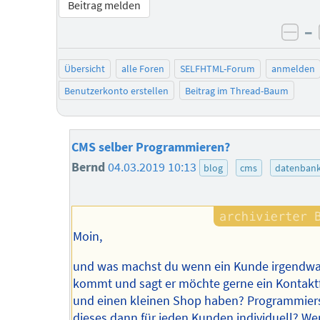
Beitrag melden
–
neg
Übersicht
alle Foren
SELFHTML-Forum
anmelden
Benutzerkonto erstellen
Beitrag im Thread-Baum
CMS selber Programmieren?
Bernd
04.03.2019 10:13
blog
cms
datenban
Moin,
und was machst du wenn ein Kunde irgendw
kommt und sagt er möchte gerne ein Kontakt
und einen kleinen Shop haben? Programmier
dieses dann für jeden Kunden individuell? W