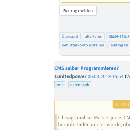
Beitrag melden
Übersicht
alle Foren
SELFHTML-
Benutzerkonto erstellen
Beitrag im
CMS selber Programmieren?
1unitedpower
06.03.2019 15:54
(
V
cms
datenbank
Ich sags mal so: Mein eigenes 
herunterladen und es wurde, obw