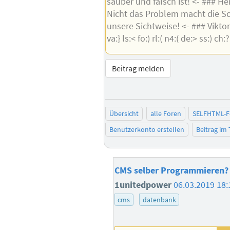
sauber und falsch ist! <- ### H
Nicht das Problem macht die Sc
unsere Sichtweise! <- ### Viktor F
va:} ls:< fo:) rl:( n4:( de:> ss:) ch:
Beitrag melden
Übersicht
alle Foren
SELFHTML-
Benutzerkonto erstellen
Beitrag im
CMS selber Programmieren?
1unitedpower
06.03.2019 18:
cms
datenbank