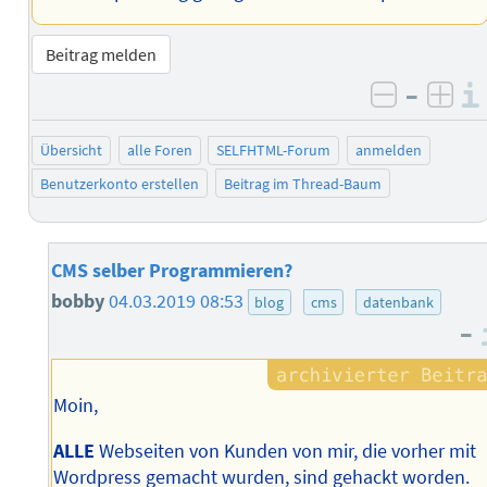
Beitrag melden
–
negativ 
posi
Übersicht
alle Foren
SELFHTML-Forum
anmelden
Benutzerkonto erstellen
Beitrag im Thread-Baum
CMS selber Programmieren?
bobby
04.03.2019 08:53
blog
cms
datenbank
–
Moin,
ALLE
Webseiten von Kunden von mir, die vorher mit
Wordpress gemacht wurden, sind gehackt worden.