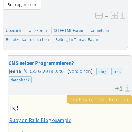
Beitrag melden
–
I
negativ be
posit
Übersicht
alle Foren
SELFHTML-Forum
anmelden
Benutzerkonto erstellen
Beitrag im Thread-Baum
CMS selber Programmieren?
Homepage
jeena
03.03.2019 22:01
(
Versionen
)
blog
cms
des
datenbank
+1
Autors
Hej!
Ruby on Rails Blog example