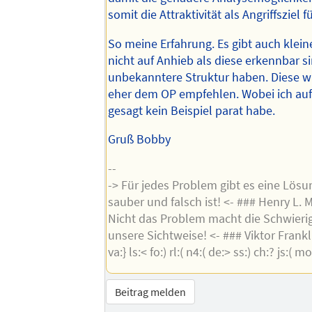
somit die Attraktivität als Angriffsziel f
So meine Erfahrung. Es gibt auch klein
nicht auf Anhieb als diese erkennbar s
unbekanntere Struktur haben. Diese w
eher dem OP empfehlen. Wobei ich auf
gesagt kein Beispiel parat habe.
Gruß Bobby
--
-> Für jedes Problem gibt es eine Lösun
sauber und falsch ist! <- ### Henry L.
Nicht das Problem macht die Schwieri
unsere Sichtweise! <- ### Viktor Frankl #
va:} ls:< fo:) rl:( n4:( de:> ss:) ch:? js:( mo
Beitrag melden