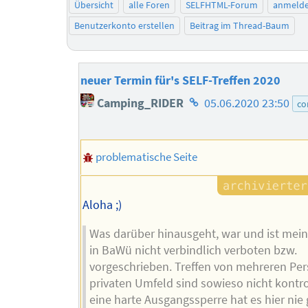
Übersicht
alle Foren
SELFHTML-Forum
anmeld
Benutzerkonto erstellen
Beitrag im Thread-Baum
neuer Termin für's SELF-Treffen 2020
Homepage
Camping_RIDER
05.06.2020 23:50
co
des
Autors
problematische Seite
Aloha ;)
Was darüber hinausgeht, war und ist mei
in BaWü nicht verbindlich verboten bzw.
vorgeschrieben. Treffen von mehreren Pe
privaten Umfeld sind sowieso nicht kontrol
eine harte Ausgangssperre hat es hier nie