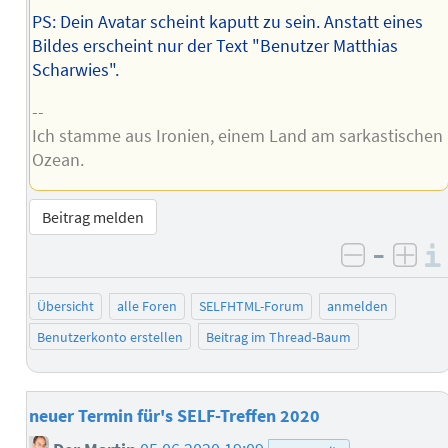
PS: Dein Avatar scheint kaputt zu sein. Anstatt eines
Bildes erscheint nur der Text "Benutzer Matthias
Scharwies".
--
Ich stamme aus Ironien, einem Land am sarkastischen
Ozean.
Beitrag melden
–
negativ 
posi
Übersicht
alle Foren
SELFHTML-Forum
anmelden
Benutzerkonto erstellen
Beitrag im Thread-Baum
neuer Termin für's SELF-Treffen 2020