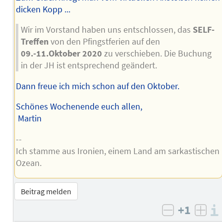
dicken Kopp ...
Wir im Vorstand haben uns entschlossen, das
SELF-
Treffen
von den Pfingstferien auf den
09.-11.Oktober 2020
zu verschieben. Die Buchung
in der JH ist entsprechend geändert.
Dann freue ich mich schon auf den Oktober.
Schönes Wochenende euch allen,
Martin
--
Ich stamme aus Ironien, einem Land am sarkastischen
Ozean.
Beitrag melden
+1
negativ b
posi