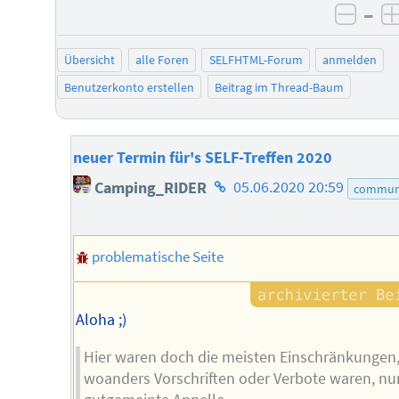
–
negat
Übersicht
alle Foren
SELFHTML-Forum
anmelden
Benutzerkonto erstellen
Beitrag im Thread-Baum
neuer Termin für's SELF-Treffen 2020
Homepage
Camping_RIDER
05.06.2020 20:59
commun
des
Autors
problematische Seite
Aloha ;)
Hier waren doch die meisten Einschränkungen,
woanders Vorschriften oder Verbote waren, nu