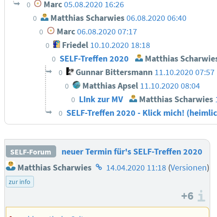
Marc
05.08.2020 16:26
0
Matthias Scharwies
06.08.2020 06:40
0
Marc
06.08.2020 07:17
0
Friedel
10.10.2020 18:18
0
SELF-Treffen 2020
Matthias Scharwie
0
Gunnar Bittersmann
11.10.2020 07:57
0
Matthias Apsel
11.10.2020 08:04
0
LInk zur MV
Matthias Scharwies
0
SELF-Treffen 2020 - Klick mich! (heimli
0
neuer Termin für's SELF-Treffen 2020
SELF-Forum
Homepage
Matthias Scharwies
14.04.2020 11:18
(
Versionen
)
des
zur info
Autors
+6
I