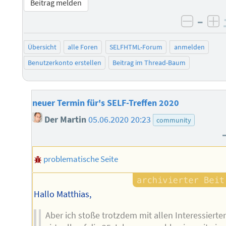
Beitrag melden
–
negati
po
Übersicht
alle Foren
SELFHTML-Forum
anmelden
Benutzerkonto erstellen
Beitrag im Thread-Baum
neuer Termin für's SELF-Treffen 2020
Der Martin
05.06.2020 20:23
community
problematische Seite
Hallo Matthias,
Aber ich stoße trotzdem mit allen Interessierte