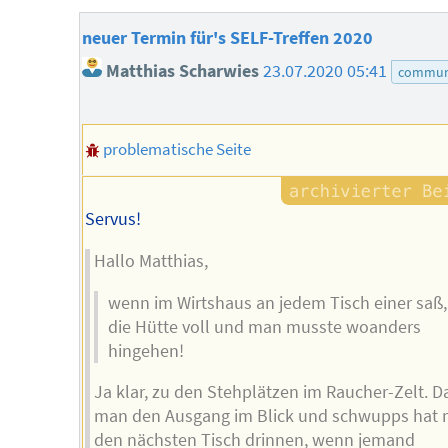
neuer Termin für's SELF-Treffen 2020
Matthias Scharwies
23.07.2020 05:41
commun
problematische Seite
Servus!
Hallo Matthias,
wenn im Wirtshaus an jedem Tisch einer saß,
die Hütte voll und man musste woanders
hingehen!
Ja klar, zu den Stehplätzen im Raucher-Zelt. D
man den Ausgang im Blick und schwupps hat
den nächsten Tisch drinnen, wenn jemand