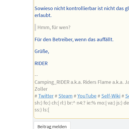
Sowieso nicht kontrollierbar ist nicht das g
erlaubt.
Hmm, für wen?
Für den Betreiber, wenn das auffällt.
Grüße,
RIDER
--
Camping_RIDER a.k.a. Riders Flame a.k.a. 
Zoller
#
Twitter
#
Steam
#
YouTube
#
Self-Wiki
#
S
sh:) fo:) ch:| rl:) br:^ n4:? ie:% mo:| va:) js:) de:
ss:) ls:[
Beitrag melden