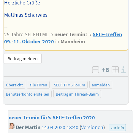
Herzliche Grüße
Matthias Scharwies
--
25 Jahre SELFHTML →
neuer Termin!
→
SELF-Treffen
09.-11. Oktober 2020
in
Mannheim
Beitrag melden
+6
I
negativ bew
posit
Übersicht
alle Foren
SELFHTML-Forum
anmelden
Benutzerkonto erstellen
Beitrag im Thread-Baum
neuer Termin für's SELF-Treffen 2020
Der Martin
14.04.2020 18:40
(
Versionen
)
zur info