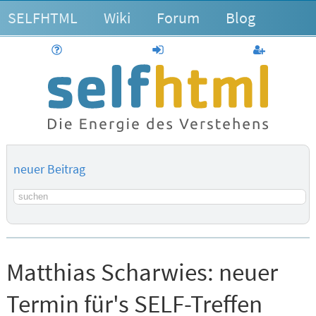
SELFHTML
Wiki
Forum
Blog
Hilfe
anmelden
Benutzerk
neuer Beitrag
Suchbegriff
Matthias Scharwies:
neuer
Termin für's SELF-Treffen