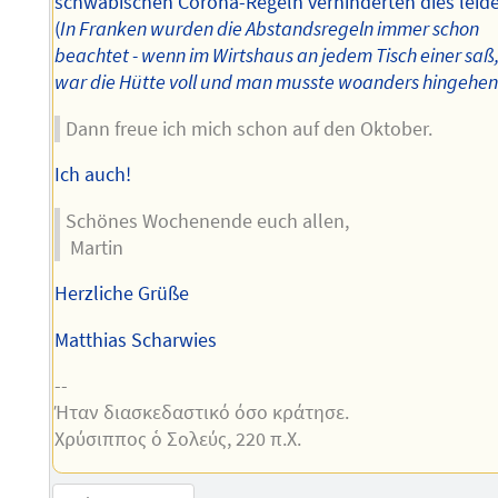
schwäbischen Corona-Regeln verhinderten dies leide
(
In Franken wurden die Abstandsregeln immer schon
beachtet - wenn im Wirtshaus an jedem Tisch einer saß
war die Hütte voll und man musste woanders hingehen
Dann freue ich mich schon auf den Oktober.
Ich auch!
Schönes Wochenende euch allen,
Martin
Herzliche Grüße
Matthias Scharwies
--
Ήταν διασκεδαστικό όσο κράτησε.
Χρύσιππος ὁ Σολεύς, 220 π.Χ.