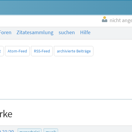
nicht ang
Foren
Zitatesammlung
suchen
Hilfe
t
Atom-Feed
RSS-Feed
archivierte Beiträge
rke
0 21:20
menschelei
musik