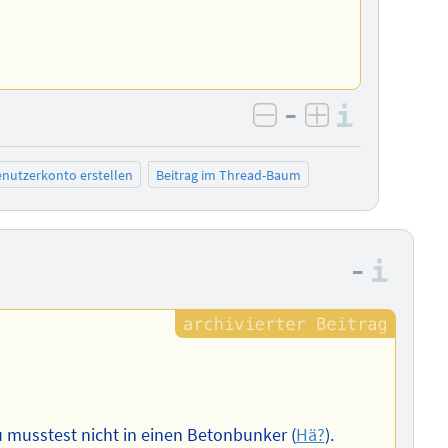
–
Informa
negativ bewerten
positiv bewe
nutzerkonto erstellen
Beitrag im Thread-Baum
–
Info
u musstest nicht in einen Betonbunker (
Hä?
).