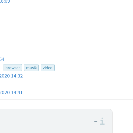
16:09
54
0
browser
musik
video
2020 14:32
2020 14:41
–
Informa