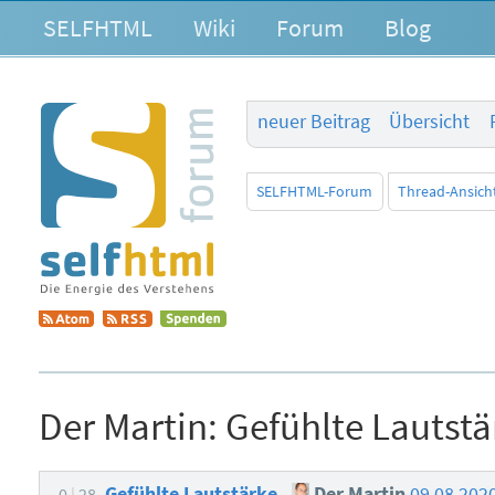
SELFHTML
Wiki
Forum
Blog
neuer Beitrag
Übersicht
SELFHTML-Forum
Thread-Ansich
Der Martin:
Gefühlte Lautstä
Gefühlte Lautstärke
Der Martin
09.08.202
0
28