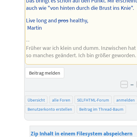
Das bringt es schön auf den Punkt. Mir erschein
auch wie "von hinten durch die Brust ins Knie".
Live long and
pros
healthy,
Martin
--
Früher war ich klein und dumm. Inzwischen hat 
so manches geändert. Ich bin größer geworden.
Beitrag melden
–
neg
Übersicht
alle Foren
SELFHTML-Forum
anmelden
Benutzerkonto erstellen
Beitrag im Thread-Baum
Zip Inhalt in einem Filesystem abspeichern