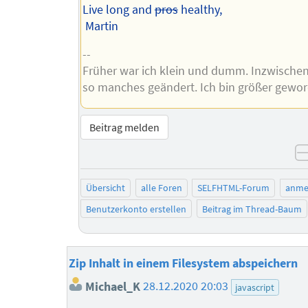
Live long and
pros
healthy,
Martin
--
Früher war ich klein und dumm. Inzwischen
so manches geändert. Ich bin größer gewor
Beitrag melden
Übersicht
alle Foren
SELFHTML-Forum
anme
Benutzerkonto erstellen
Beitrag im Thread-Baum
Zip Inhalt in einem Filesystem abspeichern
Michael_K
28.12.2020 20:03
javascript