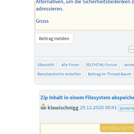
Alternativen, um die Sicherheitsbedenken 
adressieren.
Gruss
Beitrag melden
Übersicht
alle Foren
SELFHTML-Forum
anme
Benutzerkonto erstellen
Beitrag im Thread-Baum
Zip Inhalt in einem Filesystem abspeich
klawischnigg
29.12.2020 00:41
javascri