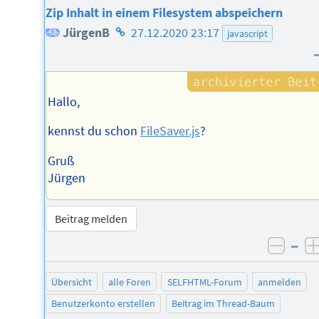
Zip Inhalt in einem Filesystem abspeichern
Homepage
JürgenB
27.12.2020 23:17
javascript
des
Autors
Hallo,
kennst du schon
FileSaver.js
?
Gruß
Jürgen
Beitrag melden
–
negat
Übersicht
alle Foren
SELFHTML-Forum
anmelden
Benutzerkonto erstellen
Beitrag im Thread-Baum