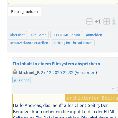
Beitrag melden
+1
negativ b
posi
Übersicht
alle Foren
SELFHTML-Forum
anmelden
Benutzerkonto erstellen
Beitrag im Thread-Baum
Zip Inhalt in einem Filesystem abspeichern
Michael_K
27.12.2020 22:32
(
Versionen
)
javascript
–
Hallo Andreas, das laeuft alles Client-Seitig. Der
Benutzer kann ueber ein file input Feld in der HTML-