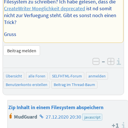
Filesystem zu schreiben? Ich habe gelesen, dass die
CreateWriter Moeglichkeit deprecated
ist nd somit
nicht zur Verfuegung steht. Gibt es sonst noch einen
Trick?
Gruss
Beitrag melden
–
I
negativ be
posit
Übersicht
alle Foren
SELFHTML-Forum
anmelden
Benutzerkonto erstellen
Beitrag im Thread-Baum
Zip Inhalt in einem Filesystem abspeichern
Homepage
MudGuard
27.12.2020 20:30
javascript
des
+1