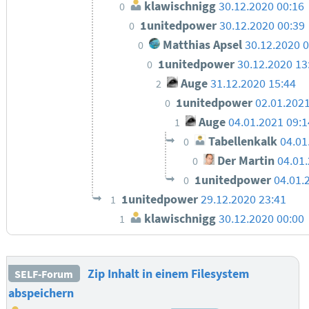
klawischnigg
30.12.2020 00:16
0
1unitedpower
30.12.2020 00:39
0
Matthias Apsel
30.12.2020 
0
1unitedpower
30.12.2020 13
0
Auge
31.12.2020 15:44
2
1unitedpower
02.01.2021
0
Auge
04.01.2021 09:1
1
Tabellenkalk
04.01
0
Der Martin
04.01
0
1unitedpower
04.01.
0
1unitedpower
29.12.2020 23:41
1
klawischnigg
30.12.2020 00:00
1
Zip Inhalt in einem Filesystem
SELF-Forum
abspeichern