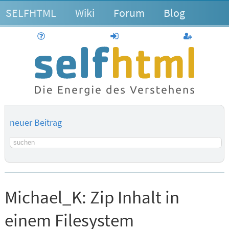
SELFHTML
Wiki
Forum
Blog
Hilfe
anmelden
Benutzerk
neuer Beitrag
Suchbegriff
Michael_K:
Zip Inhalt in
einem Filesystem