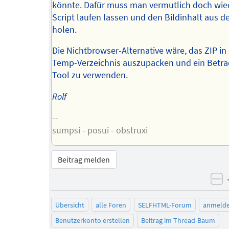
könnte. Dafür muss man vermutlich doch wie
Script laufen lassen und den Bildinhalt aus d
holen.
Die Nichtbrowser-Alternative wäre, das ZIP in 
Temp-Verzeichnis auszupacken und ein Betra
Tool zu verwenden.
Rolf
--
sumpsi - posui - obstruxi
Beitrag melden
ne
Übersicht
alle Foren
SELFHTML-Forum
anmeld
Benutzerkonto erstellen
Beitrag im Thread-Baum