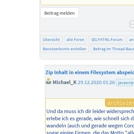
Beitrag melden
Übersicht
alle Foren
SELFHTML-Forum
an
Benutzerkonto erstellen
Beitrag im Thread-Ba
Zip Inhalt in einem Filesystem abspei
Michael_K
29.12.2020 01:26
javascrip
Und da muss ich dir leider widersprec
erlebe ich es gerade, wie schnell sich 
wandeln (auch und gerade wegen Coro
sogar einige Firmen, die das Motto "all