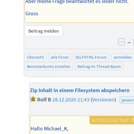
Aber meine Frage beantwortet es leider nicht.
Gruss
Beitrag melden
–
neg
Übersicht
alle Foren
SELFHTML-Forum
anmelden
Benutzerkonto erstellen
Beitrag im Thread-Baum
Zip Inhalt in einem Filesystem abspeichern
Rolf B
28.12.2020 21:43
(
Versionen
)
javascr
Hallo Michael_K,