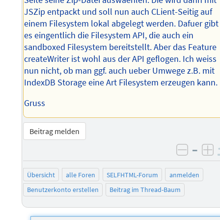
Seite seine Zip-Datei auswaehlen. Die wird dann mit
JSZip entpackt und soll nun auch CLient-Seitig auf
einem Filesystem lokal abgelegt werden. Dafuer gibt
es eingentlich die Filesystem API, die auch ein
sandboxed Filesystem bereitstellt. Aber das Feature
createWriter ist wohl aus der API geflogen. Ich weiss
nun nicht, ob man ggf. auch ueber Umwege z.B. mit
IndexDB Storage eine Art Filesystem erzeugen kann.
Gruss
Beitrag melden
–
negati
po
Übersicht
alle Foren
SELFHTML-Forum
anmelden
Benutzerkonto erstellen
Beitrag im Thread-Baum