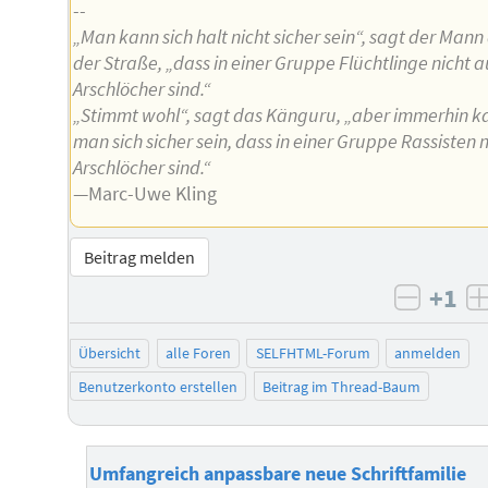
--
„Man kann sich halt nicht sicher sein“, sagt der Mann
der Straße, „dass in einer Gruppe Flüchtlinge nicht 
Arschlöcher sind.“
„Stimmt wohl“, sagt das Känguru, „aber immerhin k
man sich sicher sein, dass in einer Gruppe Rassisten 
Arschlöcher sind.“
—Marc-Uwe Kling
Beitrag melden
+1
negati
Übersicht
alle Foren
SELFHTML-Forum
anmelden
Benutzerkonto erstellen
Beitrag im Thread-Baum
Umfangreich anpassbare neue Schriftfamilie