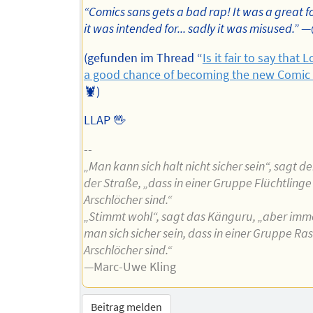
“Comics sans gets a bad rap! It was a great f
it was intended for... sadly it was misused.”
—
(gefunden im Thread “
Is it fair to say that 
a good chance of becoming the new Comi
🦞)
LLAP 🖖
--
„Man kann sich halt nicht sicher sein“, sagt d
der Straße, „dass in einer Gruppe Flüchtlinge
Arschlöcher sind.“
„Stimmt wohl“, sagt das Känguru, „aber imm
man sich sicher sein, dass in einer Gruppe Ras
Arschlöcher sind.“
—Marc-Uwe Kling
Beitrag melden