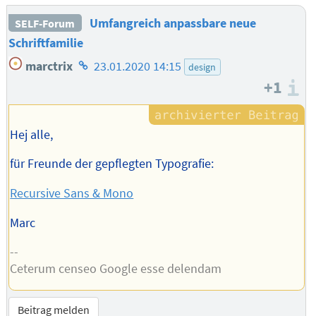
Umfangreich anpassbare neue
SELF-Forum
Schriftfamilie
Homepage
marctrix
23.01.2020 14:15
design
des
+1
I
Autors
Hej alle,
für Freunde der gepflegten Typografie:
Recursive Sans & Mono
Marc
--
Ceterum censeo Google esse delendam
Beitrag melden