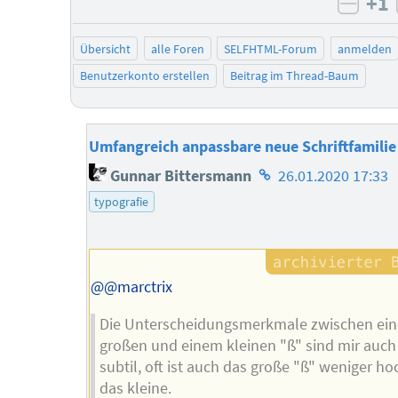
+1
negat
Übersicht
alle Foren
SELFHTML-Forum
anmelden
Benutzerkonto erstellen
Beitrag im Thread-Baum
Umfangreich anpassbare neue Schriftfamilie
Homepage
Gunnar Bittersmann
26.01.2020 17:33
des
typografie
Autors
@@marctrix
Die Unterscheidungsmerkmale zwischen ei
großen und einem kleinen "ß" sind mir auch
subtil, oft ist auch das große "ß" weniger ho
das kleine.