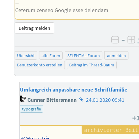
--
Ceterum censeo Google esse delendam
Beitrag melden
–
negati
po
Übersicht
alle Foren
SELFHTML-Forum
anmelden
Benutzerkonto erstellen
Beitrag im Thread-Baum
Umfangreich anpassbare neue Schriftfamilie
Homepage
Gunnar Bittersmann
24.01.2020 09:41
des
typografie
Autors
+
@@marctrix