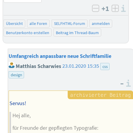
+1
I
negativ bew
posit
Übersicht
alle Foren
SELFHTML-Forum
anmelden
Benutzerkonto erstellen
Beitrag im Thread-Baum
Umfangreich anpassbare neue Schriftfamilie
Matthias Scharwies
23.01.2020 15:35
css
design
–
Servus!
Hej alle,
für Freunde der gepflegten Typografie: