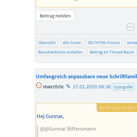
Beitrag melden
n
Übersicht
alle Foren
SELFHTML-Forum
anme
Benutzerkonto erstellen
Beitrag im Thread-Baum
Umfangreich anpassbare neue Schriftfamil
Homepage
marctrix
27.01.2020 08:38
typografie
des
Autors
Hej Gunnar,
@@Gunnar Bittersmann