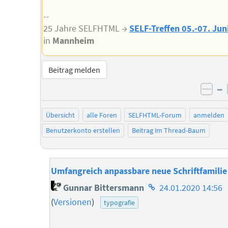
--
25 Jahre SELFHTML →
SELF-Treffen 05.-07. Jun
in
Mannheim
Beitrag melden
–
neg
Übersicht
alle Foren
SELFHTML-Forum
anmelden
Benutzerkonto erstellen
Beitrag im Thread-Baum
Umfangreich anpassbare neue Schriftfamilie
Homepage
Gunnar Bittersmann
24.01.2020 14:56
des
(
Versionen
)
typografie
Autors