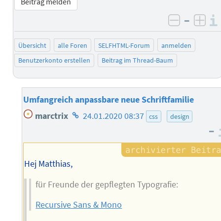
Beitrag melden
–
negativ 
posi
Übersicht
alle Foren
SELFHTML-Forum
anmelden
Benutzerkonto erstellen
Beitrag im Thread-Baum
Umfangreich anpassbare neue Schriftfamilie
Homepage
marctrix
24.01.2020 08:37
css
design
des
–
Autors
Hej Matthias,
für Freunde der gepflegten Typografie:
Recursive Sans & Mono