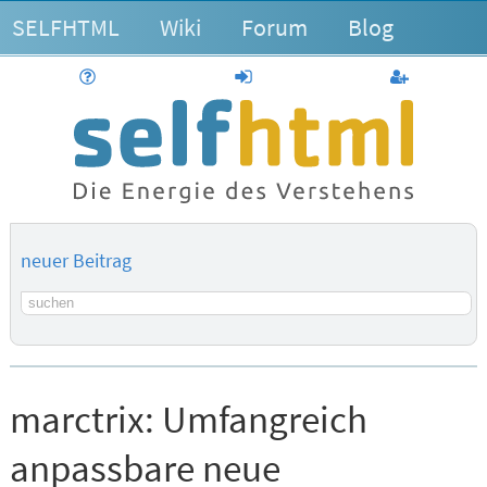
SELFHTML
Wiki
Forum
Blog
Hilfe
anmelden
Benutzerk
neuer Beitrag
Suchbegriff
marctrix:
Umfangreich
anpassbare neue