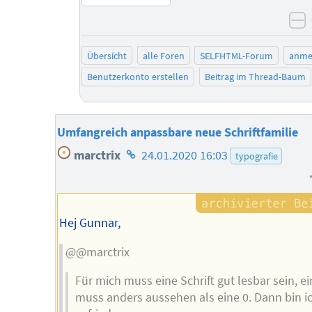
n
Übersicht
alle Foren
SELFHTML-Forum
anme
Benutzerkonto erstellen
Beitrag im Thread-Baum
Umfangreich anpassbare neue Schriftfamilie
Homepage
marctrix
24.01.2020 16:03
typografie
des
Autors
Hej Gunnar,
@@marctrix
Für mich muss eine Schrift gut lesbar sein, ei
muss anders aussehen als eine 0. Dann bin i