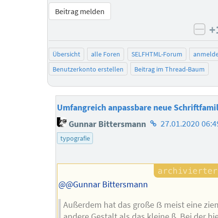
Beitrag melden
+
neg
Übersicht
alle Foren
SELFHTML-Forum
anmeld
Benutzerkonto erstellen
Beitrag im Thread-Baum
Umfangreich anpassbare neue Schriftfamil
Homepage
Gunnar Bittersmann
27.01.2020 06:4
des
typografie
Autors
@@Gunnar Bittersmann
Außerdem hat das große ẞ meist eine zie
andere Gestalt als das kleine ß. Bei der hi