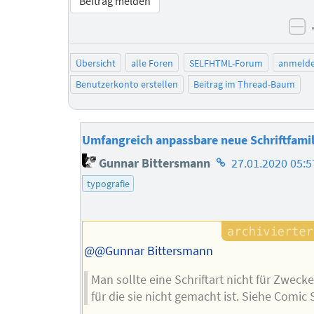
Beitrag melden
ne
Übersicht
alle Foren
SELFHTML-Forum
anmeld
Benutzerkonto erstellen
Beitrag im Thread-Baum
Umfangreich anpassbare neue Schriftfamil
Homepage
Gunnar Bittersmann
27.01.2020 05:5
des
typografie
Autors
@@Gunnar Bittersmann
Man sollte eine Schriftart nicht für Zwecke
für die sie nicht gemacht ist. Siehe Comic 