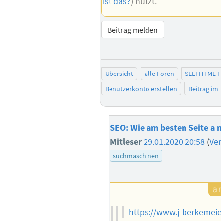
ist das?
) nutzt.
Beitrag melden
Übersicht
alle Foren
SELFHTML-
Benutzerkonto erstellen
Beitrag im
SEO: Wie am besten Seite a 
Mitleser
29.01.2020 20:58
(
Ve
suchmaschinen
https://www.j-berkemeie