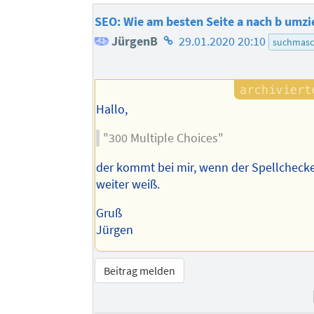
SEO: Wie am besten Seite a nach b umz
Homepage
JürgenB
29.01.2020 20:10
suchmasc
des
Autors
Hallo,
"300 Multiple Choices"
der kommt bei mir, wenn der Spellchecke
weiter weiß.
Gruß
Jürgen
Beitrag melden