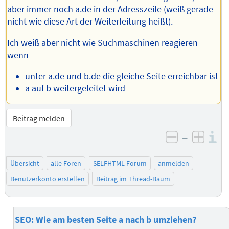
aber immer noch a.de in der Adresszeile (weiß gerade
nicht wie diese Art der Weiterleitung heißt).
Ich weiß aber nicht wie Suchmaschinen reagieren
wenn
unter a.de und b.de die gleiche Seite erreichbar ist
a auf b weitergeleitet wird
Beitrag melden
–
I
negativ be
posit
Übersicht
alle Foren
SELFHTML-Forum
anmelden
Benutzerkonto erstellen
Beitrag im Thread-Baum
SEO: Wie am besten Seite a nach b umziehen?