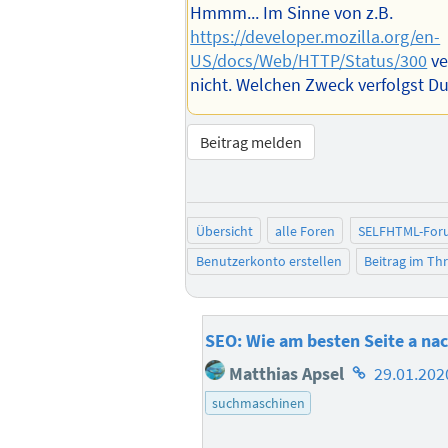
Hmmm... Im Sinne von z.B.
https://developer.mozilla.org/en-
US/docs/Web/HTTP/Status/300
ve
nicht. Welchen Zweck verfolgst D
Beitrag melden
Übersicht
alle Foren
SELFHTML-For
Benutzerkonto erstellen
Beitrag im T
SEO: Wie am besten Seite a na
Homepage
Matthias Apsel
29.01.202
des
suchmaschinen
Autors