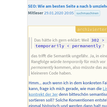
SEO: Wie am besten Seite a nach b umzieh
Mitleser
29.01.2020 20:05
suchmaschinen
Das hätte ich gern erklärt: Weil
302 >
temporarily < permanently
?
das trifft die Semantik ungefähr. Ja, in ein
Rangfolge würde
temporarily
für mich vor
permanently
kommen, also müsste das a
kleineren Code haben.
Hmm... auch wenn ich in dem konkreten Fal
kann, frage ich mich gerade, wie man die
Li
kontrekt der 3er
denn bitteschön semantisc
sortieren soll? Solche Konventionen entst
einmal historisch und werden dann halt n