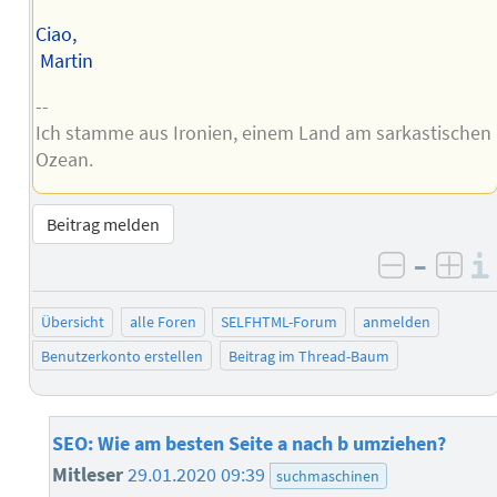
Ciao,
Martin
--
Ich stamme aus Ironien, einem Land am sarkastischen
Ozean.
Beitrag melden
–
negativ 
posi
Übersicht
alle Foren
SELFHTML-Forum
anmelden
Benutzerkonto erstellen
Beitrag im Thread-Baum
SEO: Wie am besten Seite a nach b umziehen?
Mitleser
29.01.2020 09:39
suchmaschinen