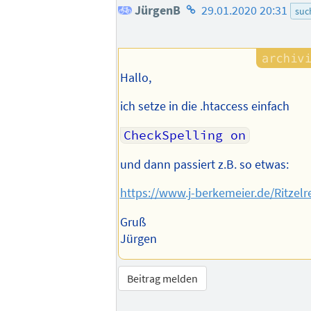
Homepage
JürgenB
29.01.2020 20:31
suc
des
Autors
Hallo,
ich setze in die .htaccess einfach
CheckSpelling on
und dann passiert z.B. so etwas:
https://www.j-berkemeier.de/Ritzelr
Gruß
Jürgen
Beitrag melden