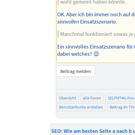
wohl gemeint haben könnte.
OK. Aber ich bin immer noch auf 
sinnvollen
Einsatzszenario.
Manchmal funktioniert sowas ja 
Ein sinnvolles Einsatzszenario fü
dabei welches? 😉
Beitrag melden
Übersicht
alle Foren
SELFHTML-For
Benutzerkonto erstellen
Beitrag im T
SEO: Wie am besten Seite a nach b