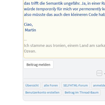
das trifft die Semantik ungefähr. Ja, in einer 
würde
temporarily
für mich vor
permanently
k
also müsste das auch den kleineren Code ha
Ciao,
Martin
--
Ich stamme aus Ironien, einem Land am sark
Ozean.
Beitrag melden
ne
Übersicht
alle Foren
SELFHTML-Forum
anmeld
Benutzerkonto erstellen
Beitrag im Thread-Baum