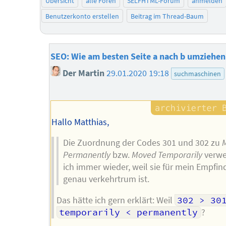
Übersicht
alle Foren
SELFHTML-Forum
anmelden
Benutzerkonto erstellen
Beitrag im Thread-Baum
SEO: Wie am besten Seite a nach b umziehen
Der Martin
29.01.2020 19:18
suchmaschinen
Hallo Matthias,
Die Zuordnung der Codes 301 und 302 zu
Permanently
bzw.
Moved Temporarily
verwe
ich immer wieder, weil sie für mein Empfi
genau verkehrtrum ist.
Das hätte ich gern erklärt: Weil
302 > 30
temporarily < permanently
?