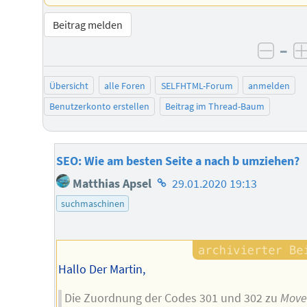
Beitrag melden
–
negat
Übersicht
alle Foren
SELFHTML-Forum
anmelden
Benutzerkonto erstellen
Beitrag im Thread-Baum
SEO: Wie am besten Seite a nach b umziehen?
Homepage
Matthias Apsel
29.01.2020 19:13
des
suchmaschinen
Autors
Hallo Der Martin,
Die Zuordnung der Codes 301 und 302 zu
Mov