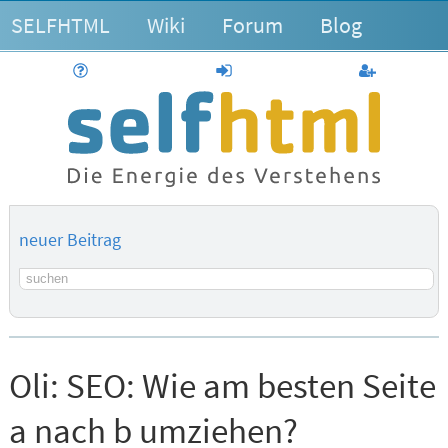
SELFHTML
Wiki
Forum
Blog
Hilfe
anmelden
Benutzerk
neuer Beitrag
Suchbegriff
Oli:
SEO: Wie am besten Seite
a nach b umziehen?