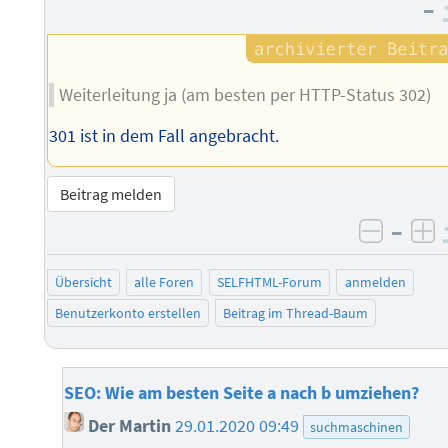
–
Weiterleitung ja (am besten per HTTP-Status 302)
301 ist in dem Fall angebracht.
Beitrag melden
–
negati
po
Übersicht
alle Foren
SELFHTML-Forum
anmelden
Benutzerkonto erstellen
Beitrag im Thread-Baum
SEO: Wie am besten Seite a nach b umziehen?
Der Martin
29.01.2020 09:49
suchmaschinen