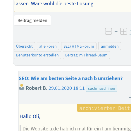
lassen. Wäre wohl die beste Lösung.
Beitrag melden
–
negati
po
Übersicht
alle Foren
SELFHTML-Forum
anmelden
Benutzerkonto erstellen
Beitrag im Thread-Baum
SEO: Wie am besten Seite a nach b umziehen?
Robert B.
29.01.2020 18:11
suchmaschinen
Hallo Oli,
Die Website a.de hab ich mal für ein Familienmitg