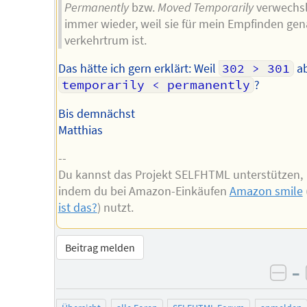
Permanently
bzw.
Moved Temporarily
verwechsl
immer wieder, weil sie für mein Empfinden ge
verkehrtrum ist.
Das hätte ich gern erklärt: Weil
302 > 301
a
temporarily < permanently
?
Bis demnächst
Matthias
--
Du kannst das Projekt SELFHTML unterstützen,
indem du bei Amazon-Einkäufen
Amazon smile
ist das?
) nutzt.
Beitrag melden
–
neg