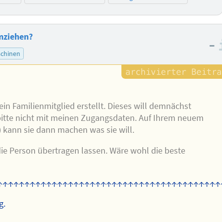
umziehen?
–
chinen
ein Familienmitglied erstellt. Dieses will demnächst
 bitte nicht mit meinen Zugangsdaten. Auf Ihrem neuem
 kann sie dann machen was sie will.
ie Person übertragen lassen. Wäre wohl die beste
↑↑↑↑↑↑↑↑↑↑↑↑↑↑↑↑↑↑↑↑↑↑↑↑↑↑↑↑↑↑↑↑↑↑↑↑↑↑↑↑↑
g.