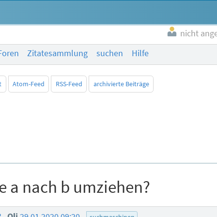
nicht ang
Foren
Zitatesammlung
suchen
Hilfe
t
Atom-Feed
RSS-Feed
archivierte Beiträge
te a nach b umziehen?
?
Oli
29.01.2020 09:20
suchmaschinen