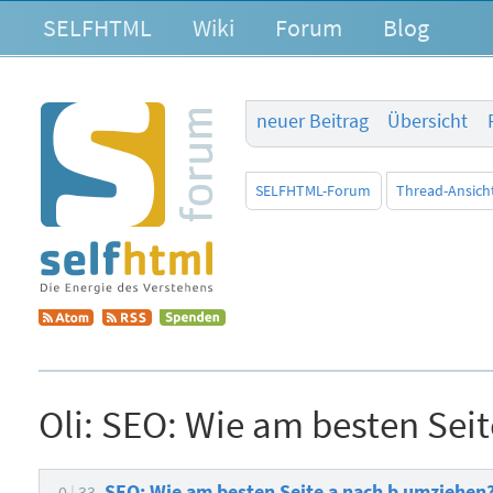
SELFHTML
Wiki
Forum
Blog
neuer Beitrag
Übersicht
SELFHTML-Forum
Thread-Ansich
Oli:
SEO: Wie am besten Sei
SEO: Wie am besten Seite a nach b umziehen
0
33