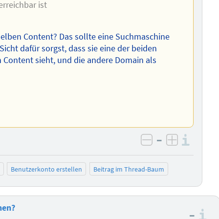
erreichbar ist
selben Content? Das sollte eine Suchmaschine
cht dafür sorgst, dass sie eine der beiden
n Content sieht, und die andere Domain als
–
Info
negativ bewer
positiv b
Benutzerkonto erstellen
Beitrag im Thread-Baum
hen?
–
I