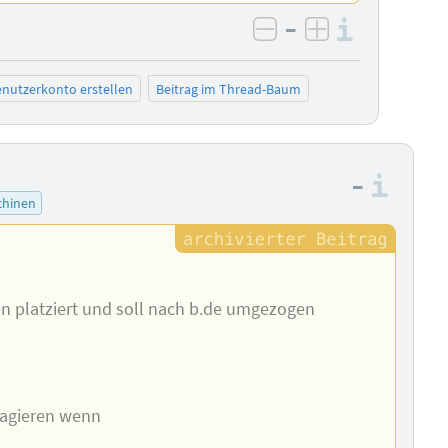
–
Informa
negativ bewerten
positiv bewe
nutzerkonto erstellen
Beitrag im Thread-Baum
–
Info
hinen
en platziert und soll nach b.de umgezogen
eagieren wenn