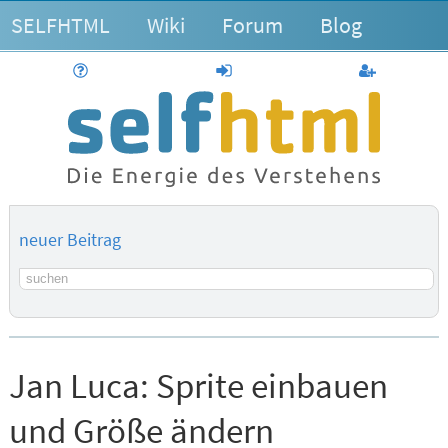
SELFHTML
Wiki
Forum
Blog
Hilfe
anmelden
Benutzerk
neuer Beitrag
Suchbegriff
Jan Luca:
Sprite einbauen
und Größe ändern