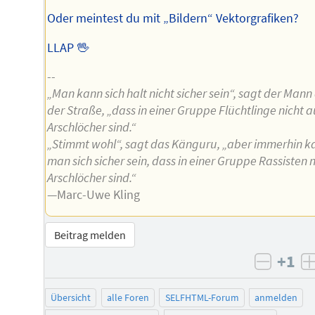
Oder meintest du mit „Bildern“ Vektorgrafiken?
LLAP 🖖
--
„Man kann sich halt nicht sicher sein“, sagt der Mann
der Straße, „dass in einer Gruppe Flüchtlinge nicht 
Arschlöcher sind.“
„Stimmt wohl“, sagt das Känguru, „aber immerhin k
man sich sicher sein, dass in einer Gruppe Rassisten 
Arschlöcher sind.“
—Marc-Uwe Kling
Beitrag melden
+1
negati
Übersicht
alle Foren
SELFHTML-Forum
anmelden