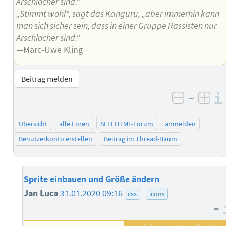
Arschlöcher sind.“
„Stimmt wohl“, sagt das Känguru, „aber immerhin kann
man sich sicher sein, dass in einer Gruppe Rassisten nur
Arschlöcher sind.“
—Marc-Uwe Kling
Beitrag melden
–
negativ 
posi
Übersicht
alle Foren
SELFHTML-Forum
anmelden
Benutzerkonto erstellen
Beitrag im Thread-Baum
Sprite einbauen und Größe ändern
Jan Luca
31.01.2020 09:16
css
icons
–