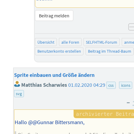
Beitrag melden
Übersicht
alle Foren
SELFHTML-Forum
anme
Benutzerkonto erstellen
Beitrag im Thread-Baum
Sprite einbauen und Größe ändern
Matthias Scharwies
01.02.2020 04:29
css
icons
svg
–
Hallo @@Gunnar Bittersmann,