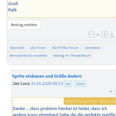
Gruß
Kalk
Beitrag melden
–
negativ 
posi
Übersicht
alle Foren
SELFHTML-Forum
anmelden
Benutzerkonto erstellen
Beitrag im Thread-Baum
Sprite einbauen und Größe ändern
Jan Luca
31.01.2020 09:13
css
icons
–
Danke ... dass problem hierbei ist leider, dass ich
andere icons eingebaut habe die die perfekte greöße