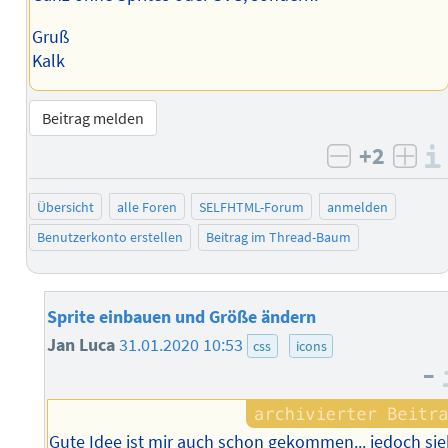
Gruß
Kalk
Beitrag melden
+2
negativ b
posi
Übersicht
alle Foren
SELFHTML-Forum
anmelden
Benutzerkonto erstellen
Beitrag im Thread-Baum
Sprite einbauen und Größe ändern
Jan Luca
31.01.2020 10:53
css
icons
–
Gute Idee ist mir auch schon gekommen... jedoch sie