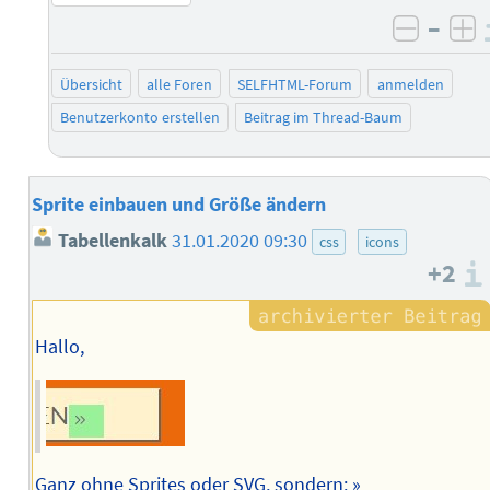
–
negati
po
Übersicht
alle Foren
SELFHTML-Forum
anmelden
Benutzerkonto erstellen
Beitrag im Thread-Baum
Sprite einbauen und Größe ändern
Tabellenkalk
31.01.2020 09:30
css
icons
+2
Hallo,
Ganz ohne Sprites oder SVG, sondern: »