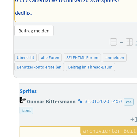
Gibt es alternative Techniken zu SVG-Sprites?
dedlfix.
Beitrag melden
–
negati
po
Übersicht
alle Foren
SELFHTML-Forum
anmelden
Benutzerkonto erstellen
Beitrag im Thread-Baum
Sprites
Homepage
Gunnar Bittersmann
31.01.2020 14:57
css
des
icons
Autors
+