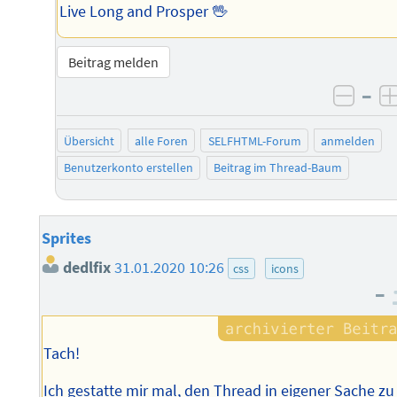
Live Long and Prosper 🖖
Beitrag melden
–
negat
Übersicht
alle Foren
SELFHTML-Forum
anmelden
Benutzerkonto erstellen
Beitrag im Thread-Baum
Sprites
dedlfix
31.01.2020 10:26
css
icons
–
Tach!
Ich gestatte mir mal, den Thread in eigener Sache zu