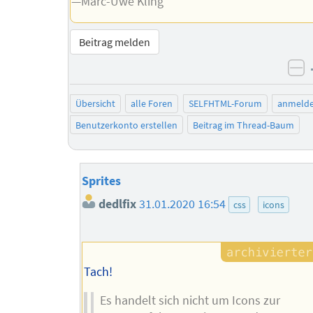
—Marc-Uwe Kling
Beitrag melden
ne
Übersicht
alle Foren
SELFHTML-Forum
anmeld
Benutzerkonto erstellen
Beitrag im Thread-Baum
Sprites
dedlfix
31.01.2020 16:54
css
icons
Tach!
Es handelt sich nicht um Icons zur