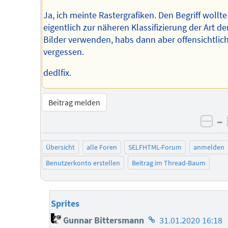
Ja, ich meinte Rastergrafiken. Den Begriff wollte
eigentlich zur näheren Klassifizierung der Art de
Bilder verwenden, habs dann aber offensichtlic
vergessen.
dedlfix.
Beitrag melden
–
neg
Übersicht
alle Foren
SELFHTML-Forum
anmelden
Benutzerkonto erstellen
Beitrag im Thread-Baum
Sprites
Homepage
Gunnar Bittersmann
31.01.2020 16:18