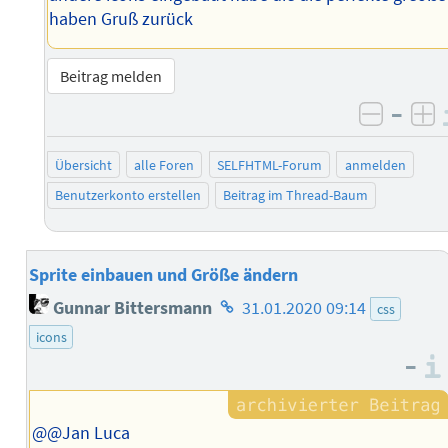
haben Gruß zurück
Beitrag melden
–
negati
po
Übersicht
alle Foren
SELFHTML-Forum
anmelden
Benutzerkonto erstellen
Beitrag im Thread-Baum
Sprite einbauen und Größe ändern
Homepage
Gunnar Bittersmann
31.01.2020 09:14
css
des
icons
Autors
–
@@Jan Luca