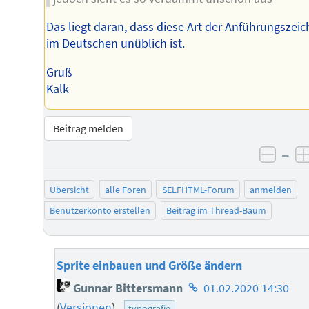
Das liegt daran, dass diese Art der Anführungszei
im Deutschen unüblich ist.
Gruß
Kalk
Beitrag melden
–
negat
Übersicht
alle Foren
SELFHTML-Forum
anmelden
Benutzerkonto erstellen
Beitrag im Thread-Baum
Sprite einbauen und Größe ändern
Homepage
Gunnar Bittersmann
01.02.2020 14:30
des
(
Versionen
)
typografie