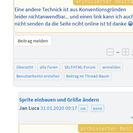
Eine andere Technick ist aus Konventionsgründen
leider nichtanwendbar... und einen link kann ich auc
nicht senden da die Seite nciht online ist td danke 
Beitrag melden
–
negati
po
Übersicht
alle Foren
SELFHTML-Forum
anmelden
Benutzerkonto erstellen
Beitrag im Thread-Baum
Sprite einbauen und Größe ändern
Jan Luca
31.01.2020 09:17
css
icons