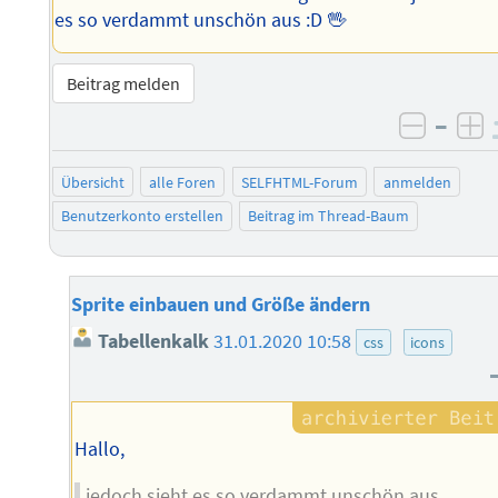
es so verdammt unschön aus :D 🖖
Beitrag melden
–
negati
po
Übersicht
alle Foren
SELFHTML-Forum
anmelden
Benutzerkonto erstellen
Beitrag im Thread-Baum
Sprite einbauen und Größe ändern
Tabellenkalk
31.01.2020 10:58
css
icons
Hallo,
jedoch sieht es so verdammt unschön aus