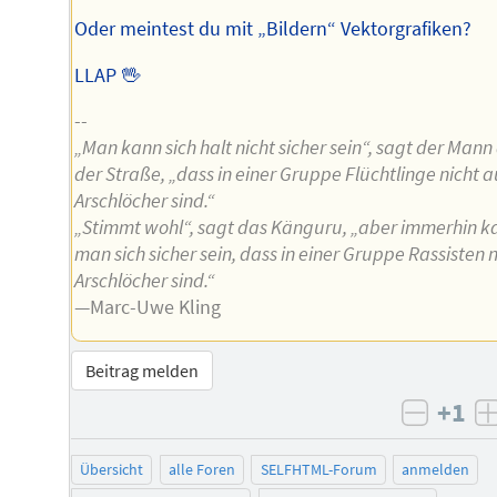
Oder meintest du mit „Bildern“ Vektorgrafiken?
LLAP 🖖
--
„Man kann sich halt nicht sicher sein“, sagt der Mann
der Straße, „dass in einer Gruppe Flüchtlinge nicht 
Arschlöcher sind.“
„Stimmt wohl“, sagt das Känguru, „aber immerhin k
man sich sicher sein, dass in einer Gruppe Rassisten 
Arschlöcher sind.“
—Marc-Uwe Kling
Beitrag melden
+1
negati
Übersicht
alle Foren
SELFHTML-Forum
anmelden