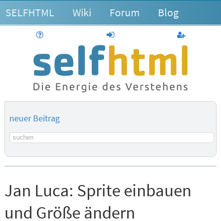
SELFHTML
Wiki
Forum
Blog
Hilfe
anmelden
Benutzerk
neuer Beitrag
Suchbegriff
Jan Luca:
Sprite einbauen
und Größe ändern