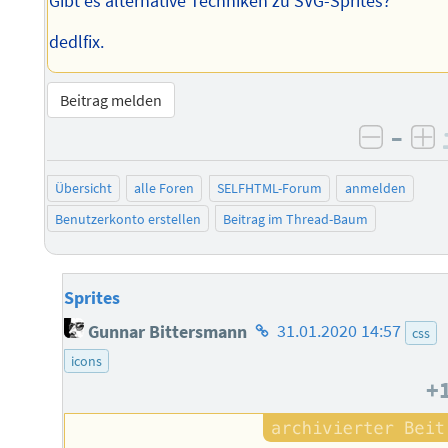
Gibt es alternative Techniken zu SVG-Sprites?
dedlfix.
Beitrag melden
–
negati
po
Übersicht
alle Foren
SELFHTML-Forum
anmelden
Benutzerkonto erstellen
Beitrag im Thread-Baum
Sprites
Homepage
Gunnar Bittersmann
31.01.2020 14:57
css
des
icons
Autors
+