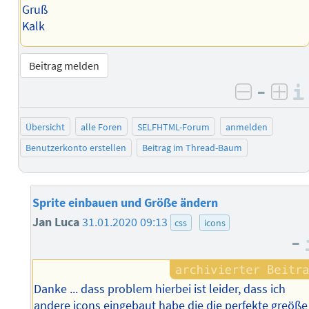
Gruß
Kalk
Beitrag melden
–
negativ 
posi
Übersicht
alle Foren
SELFHTML-Forum
anmelden
Benutzerkonto erstellen
Beitrag im Thread-Baum
Sprite einbauen und Größe ändern
Jan Luca
31.01.2020 09:13
css
icons
–
Danke ... dass problem hierbei ist leider, dass ich
andere icons eingebaut habe die die perfekte greöße