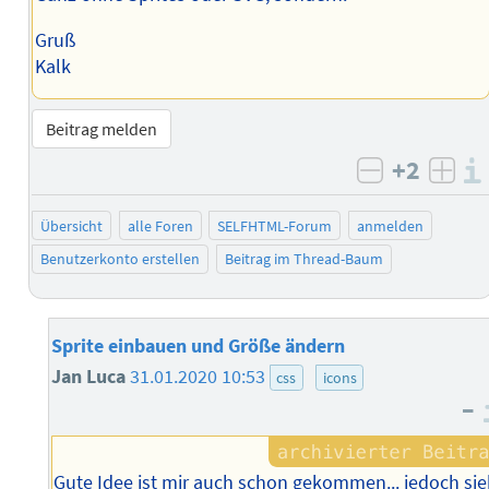
Gruß
Kalk
Beitrag melden
+2
negativ b
posi
Übersicht
alle Foren
SELFHTML-Forum
anmelden
Benutzerkonto erstellen
Beitrag im Thread-Baum
Sprite einbauen und Größe ändern
Jan Luca
31.01.2020 10:53
css
icons
–
Gute Idee ist mir auch schon gekommen... jedoch sie