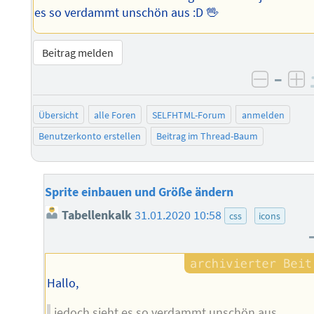
es so verdammt unschön aus :D 🖖
Beitrag melden
–
negati
po
Übersicht
alle Foren
SELFHTML-Forum
anmelden
Benutzerkonto erstellen
Beitrag im Thread-Baum
Sprite einbauen und Größe ändern
Tabellenkalk
31.01.2020 10:58
css
icons
Hallo,
jedoch sieht es so verdammt unschön aus