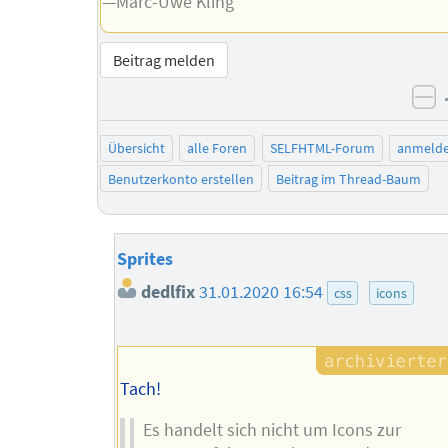
—Marc-Uwe Kling
Beitrag melden
ne
Übersicht
alle Foren
SELFHTML-Forum
anmeld
Benutzerkonto erstellen
Beitrag im Thread-Baum
Sprites
dedlfix
31.01.2020 16:54
css
icons
Tach!
Es handelt sich nicht um Icons zur