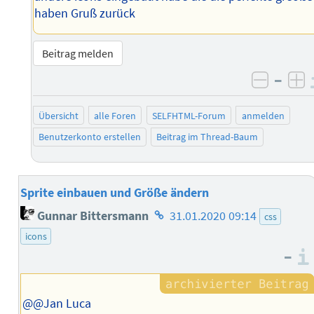
haben Gruß zurück
Beitrag melden
–
negati
po
Übersicht
alle Foren
SELFHTML-Forum
anmelden
Benutzerkonto erstellen
Beitrag im Thread-Baum
Sprite einbauen und Größe ändern
Homepage
Gunnar Bittersmann
31.01.2020 09:14
css
des
icons
Autors
–
@@Jan Luca