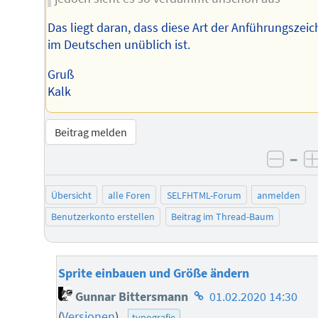
Das liegt daran, dass diese Art der Anführungszei
im Deutschen unüblich ist.
Gruß
Kalk
Beitrag melden
–
negat
Übersicht
alle Foren
SELFHTML-Forum
anmelden
Benutzerkonto erstellen
Beitrag im Thread-Baum
Sprite einbauen und Größe ändern
Homepage
Gunnar Bittersmann
01.02.2020 14:30
des
(
Versionen
)
typografie