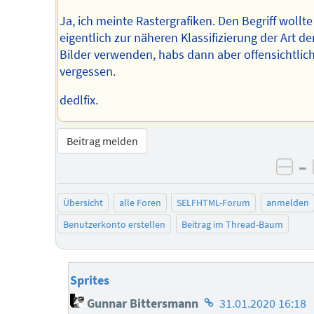
Ja, ich meinte Rastergrafiken. Den Begriff wollte
eigentlich zur näheren Klassifizierung der Art de
Bilder verwenden, habs dann aber offensichtlic
vergessen.
dedlfix.
Beitrag melden
–
neg
Übersicht
alle Foren
SELFHTML-Forum
anmelden
Benutzerkonto erstellen
Beitrag im Thread-Baum
Sprites
Homepage
Gunnar Bittersmann
31.01.2020 16:18