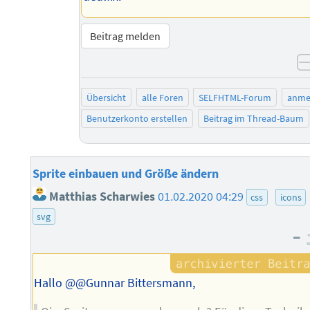
Beitrag melden
Übersicht
alle Foren
SELFHTML-Forum
anme
Benutzerkonto erstellen
Beitrag im Thread-Baum
Sprite einbauen und Größe ändern
Matthias Scharwies
01.02.2020 04:29
css
icons
svg
–
Hallo @@Gunnar Bittersmann,