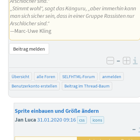
Arschlöcher sind.“
„Stimmt wohl“, sagt das Känguru, „aber immerhin kann
man sich sicher sein, dass in einer Gruppe Rassisten nur
Arschlöcher sind.“
—Marc-Uwe Kling
Beitrag melden
–
negativ 
posi
Übersicht
alle Foren
SELFHTML-Forum
anmelden
Benutzerkonto erstellen
Beitrag im Thread-Baum
Sprite einbauen und Größe ändern
Jan Luca
31.01.2020 09:16
css
icons
–