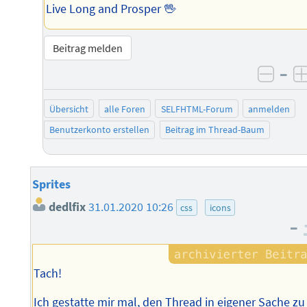
Live Long and Prosper 🖖
Beitrag melden
–
negat
Übersicht
alle Foren
SELFHTML-Forum
anmelden
Benutzerkonto erstellen
Beitrag im Thread-Baum
Sprites
dedlfix
31.01.2020 10:26
css
icons
–
Tach!
Ich gestatte mir mal, den Thread in eigener Sache zu