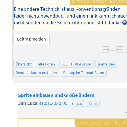
Eine andere Technick ist aus Konventionsgründen
leider nichtanwendbar... und einen link kann ich auc
nicht senden da die Seite nciht online ist td danke 
Beitrag melden
–
negati
po
Übersicht
alle Foren
SELFHTML-Forum
anmelden
Benutzerkonto erstellen
Beitrag im Thread-Baum
Sprite einbauen und Größe ändern
Jan Luca
31.01.2020 09:17
css
icons