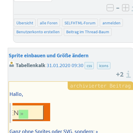
–
negati
po
Übersicht
alle Foren
SELFHTML-Forum
anmelden
Benutzerkonto erstellen
Beitrag im Thread-Baum
Sprite einbauen und Größe ändern
Tabellenkalk
31.01.2020 09:30
css
icons
+2
Hallo,
Ganz ohne Sprites oder SVG, sondern: »