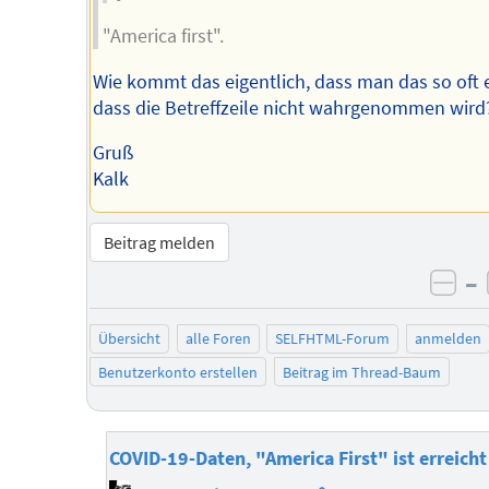
"America first".
Wie kommt das eigentlich, dass man das so oft e
dass die Betreffzeile nicht wahrgenommen wird
Gruß
Kalk
Beitrag melden
–
neg
Übersicht
alle Foren
SELFHTML-Forum
anmelden
Benutzerkonto erstellen
Beitrag im Thread-Baum
COVID-19-Daten, "America First" ist erreicht
Homepage