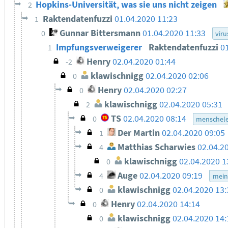
Hopkins-Universität, was sie uns nicht zeigen
2
Raktendatenfuzzi
01.04.2020 11:23
1
Gunnar Bittersmann
01.04.2020 11:33
0
viru
Impfungsverweigerer
Raktendatenfuzzi
0
1
Henry
02.04.2020 01:44
-2
klawischnigg
02.04.2020 02:06
0
Henry
02.04.2020 02:27
0
klawischnigg
02.04.2020 05:31
2
TS
02.04.2020 08:14
0
menschele
Der Martin
02.04.2020 09:05
1
Matthias Scharwies
02.04.2
4
klawischnigg
02.04.2020 1
0
Auge
02.04.2020 09:19
4
mein
klawischnigg
02.04.2020 13:
0
Henry
02.04.2020 14:14
0
klawischnigg
02.04.2020 14:
0