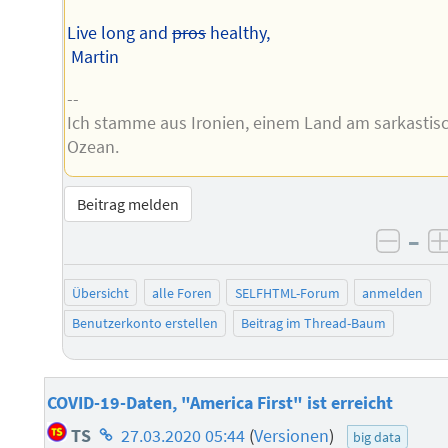
Live long and
pros
healthy,
Martin
--
Ich stamme aus Ironien, einem Land am sarkastis
Ozean.
Beitrag melden
–
negat
Übersicht
alle Foren
SELFHTML-Forum
anmelden
Benutzerkonto erstellen
Beitrag im Thread-Baum
COVID-19-Daten, "America First" ist erreicht
Homepage
TS
27.03.2020 05:44
(
Versionen
)
big data