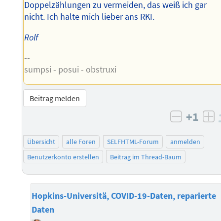
Doppelzählungen zu vermeiden, das weiß ich gar
nicht. Ich halte mich lieber ans RKI.
Rolf
--
sumpsi - posui - obstruxi
Beitrag melden
+1
negativ 
po
Übersicht
alle Foren
SELFHTML-Forum
anmelden
Benutzerkonto erstellen
Beitrag im Thread-Baum
Hopkins-Universitä, COVID-19-Daten, reparierte
Daten