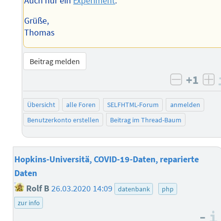
Auch nur ein
Experiment
.
Grüße,
Thomas
Beitrag melden
+1
negativ 
po
Übersicht
alle Foren
SELFHTML-Forum
anmelden
Benutzerkonto erstellen
Beitrag im Thread-Baum
Hopkins-Universitä, COVID-19-Daten, reparierte
Daten
Rolf B
26.03.2020 14:09
datenbank
php
zur info
–