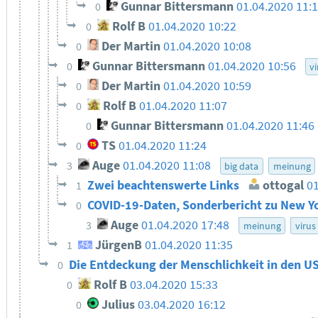
Gunnar Bittersmann
01.04.2020 11:
0
Rolf B
01.04.2020 10:22
0
Der Martin
01.04.2020 10:08
0
Gunnar Bittersmann
01.04.2020 10:56
0
vi
Der Martin
01.04.2020 10:59
0
Rolf B
01.04.2020 11:07
0
Gunnar Bittersmann
01.04.2020 11:46
0
TS
01.04.2020 11:24
0
Auge
01.04.2020 11:08
3
big data
meinung
Zwei beachtenswerte Links
ottogal
01
1
COVID-19-Daten, Sonderbericht zu New Yo
0
Auge
01.04.2020 17:48
3
meinung
virus
JürgenB
01.04.2020 11:35
1
Die Entdeckung der Menschlichkeit in den US
0
Rolf B
03.04.2020 15:33
0
Julius
03.04.2020 16:12
0