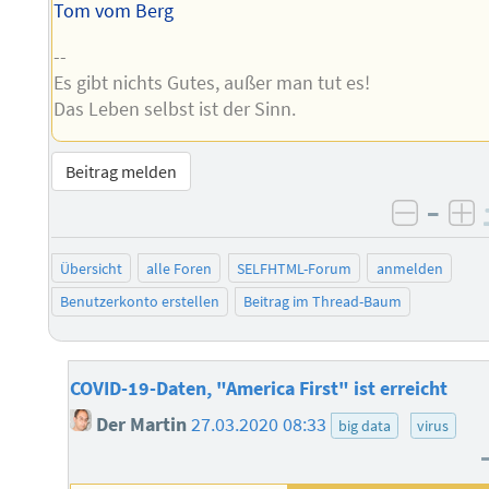
Tom vom Berg
--
Es gibt nichts Gutes, außer man tut es!
Das Leben selbst ist der Sinn.
Beitrag melden
–
negati
po
Übersicht
alle Foren
SELFHTML-Forum
anmelden
Benutzerkonto erstellen
Beitrag im Thread-Baum
COVID-19-Daten, "America First" ist erreicht
Der Martin
27.03.2020 08:33
big data
virus