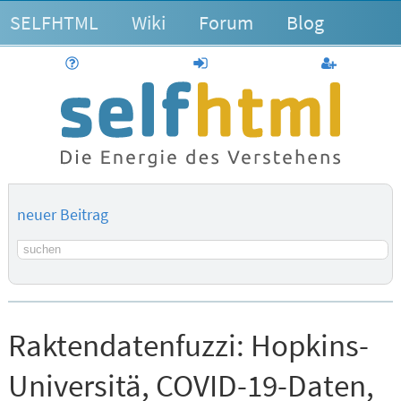
SELFHTML
Wiki
Forum
Blog
Hilfe
anmelden
Benutzerk
neuer Beitrag
Suchbegriff
Raktendatenfuzzi:
Hopkins-
Universitä, COVID-19-Daten,