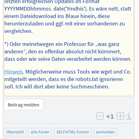
letzten erfolgreichen Updates im Format
YYYYMMDDhhmmss. date('Ymdhis'). Es wäre nett, statt
einem Dateidownload ins Blaue hinein, diese
herunterzuladen und ggf. mit einer vorhandenen zu
vergleichen.
*) Oder meinetwegen ein Professor für „was ganz
anderes“, den es offenbar absolut nicht kümmert,
dass oder wie seine Daten verarbeitet werden können.
Hinweis
. Möglicherweise muss Tools wie wget und Co.
mitgeteilt werden, dass es die robots.txt ignorieren
soll. Ich will dort aber keine Suchmaschinen.
Beitrag melden
+1
I
negativ bew
posit
Übersicht
alle Foren
SELFHTML-Forum
anmelden