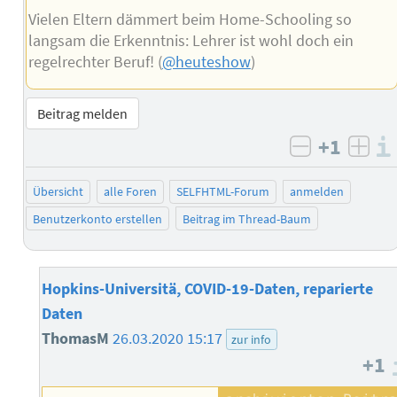
Vielen Eltern dämmert beim Home-Schooling so
langsam die Erkenntnis: Lehrer ist wohl doch ein
regelrechter Beruf! (
@heuteshow
)
Beitrag melden
+1
negativ b
posi
Übersicht
alle Foren
SELFHTML-Forum
anmelden
Benutzerkonto erstellen
Beitrag im Thread-Baum
Hopkins-Universitä, COVID-19-Daten, reparierte
Daten
ThomasM
26.03.2020 15:17
zur info
+1