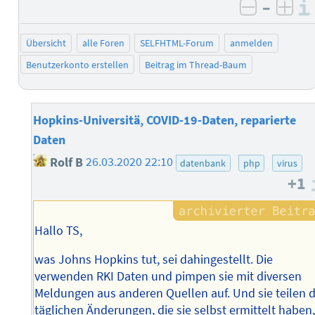
–
negativ 
posi
Übersicht
alle Foren
SELFHTML-Forum
anmelden
Benutzerkonto erstellen
Beitrag im Thread-Baum
Hopkins-Universitä, COVID-19-Daten, reparierte
Daten
Rolf B
26.03.2020 22:10
datenbank
php
virus
+1
Hallo TS,
was Johns Hopkins tut, sei dahingestellt. Die
verwenden RKI Daten und pimpen sie mit diversen
Meldungen aus anderen Quellen auf. Und sie teilen d
täglichen Änderungen, die sie selbst ermittelt haben