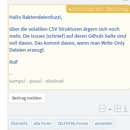
Hallo Raktendatenfuzzi,
über die volatilen CSV Strukturen ärgern sich noch
mehr. Die Issues (schnief) auf deren Github-Seite sind
voll davon. Das kommt davon, wenn man Write-Only
Dateien erzeugt.
Rolf
--
sumpsi - posui - obstruxi
Beitrag melden
–
negativ 
posi
Übersicht
alle Foren
SELFHTML-Forum
anmelden