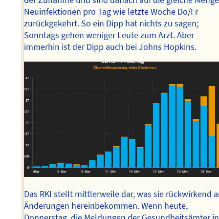
der Zunahme und sind danach auf die gleiche Meng
Neuinfektionen pro Tag wie letzte Woche Do/Fr
zurückgekehrt. So ein Dipp hat nichts zu sagen;
Sonntags gehen weniger Leute zum Arzt. Aber
immerhin ist der Dipp auch bei Johns Hopkins.
Das RKI stellt mittlerweile dar, was sie rückwirkend 
Änderungen hereinbekommen. Wenn heute,
Donnerstag, die Meldungen der Gesundheitsämter i