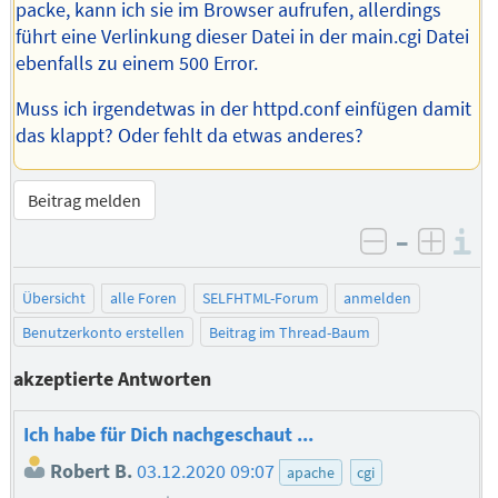
packe, kann ich sie im Browser aufrufen, allerdings
führt eine Verlinkung dieser Datei in der main.cgi Datei
ebenfalls zu einem 500 Error.
Muss ich irgendetwas in der httpd.conf einfügen damit
das klappt? Oder fehlt da etwas anderes?
Beitrag melden
–
I
negativ be
posit
Übersicht
alle Foren
SELFHTML-Forum
anmelden
Benutzerkonto erstellen
Beitrag im Thread-Baum
akzeptierte Antworten
Ich habe für Dich nachgeschaut ...
Robert B.
03.12.2020 09:07
apache
cgi