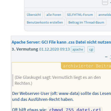
ne
Übersicht
alle Foren
SELFHTML-Forum
anmeld
Benutzerkonto erstellen
Beitrag im Thread-Baum
Apache Server: GCI File kann .css Datei nicht nutzen
3. Vermutung
01.12.2020 09:13
apache
cgi
–
(Die Glaskugel sagt: Vermutlich liegt es an den
Rechten.)
Der Webserver-User (oft: www-data) sollte das Lesen
und das Ausführen-Recht haben.
Oft hilft etwas wie:
chmod 755 datei.cgi