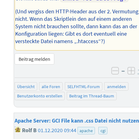
(Und vergiss den HTTP-Header aus der 2. Vermutung
nicht. Wenn das Skriptlein den auf einem anderen
System nicht brauchen sollte, dann kann das an der
Konfiguration liegen: Gibt es dort eventuell eine
versteckte Datei namens „.htaccess“?)
Beitrag melden
–
negati
po
Übersicht
alle Foren
SELFHTML-Forum
anmelden
Benutzerkonto erstellen
Beitrag im Thread-Baum
Apache Server: GCI File kann .css Datei nicht nutzen
Rolf B
01.12.2020 09:44
apache
cgi