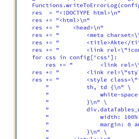
	Functions.writeToErrorLog(config,user,group,"INFO","Start build response content...")

	res  = "<!DOCTYPE html>\n" 

	res += "<html>\n"

	res += "	<head>\n"

	res += "		<meta charset=\"UTF-8\" />\n"

	res += "		<title>Akte</title>\n"

	res += "		<link rel=\"icon\" href=\"/images/icon.png\" />\n"

	for css in config['css']:

		res += "		<link rel=\"stylesheet\" href=\""+css+"\" />\n"

    res += "		<link rel=\"stylesheet\" href=\"" + "/css/akte.css" + "\" />\n"

	res += "		<style class=\"init\" type=\"text/css\">\n" \

		"			th, td {\n" \

		"				white-space: nowrap;\n" \

		"			}\n" \

		"			div.dataTables_wrapper {\n" \

		"				width: 100%;\n" \

		"				margin: 0 auto;\n" \

		"			}\n" \
