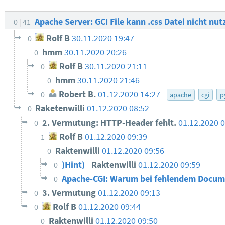
Apache Server: GCI File kann .css Datei nicht nu
0
41
Rolf B
30.11.2020 19:47
0
hmm
30.11.2020 20:26
0
Rolf B
30.11.2020 21:11
0
hmm
30.11.2020 21:46
0
Robert B.
01.12.2020 14:27
0
apache
cgi
p
Raketenwilli
01.12.2020 08:52
0
2. Vermutung: HTTP-Header fehlt.
01.12.2020 0
0
Rolf B
01.12.2020 09:39
1
Raktenwilli
01.12.2020 09:56
0
)Hint)
Raktenwilli
01.12.2020 09:59
0
Apache-CGI: Warum bei fehlendem Docume
0
3. Vermutung
01.12.2020 09:13
0
Rolf B
01.12.2020 09:44
0
Raktenwilli
01.12.2020 09:50
0