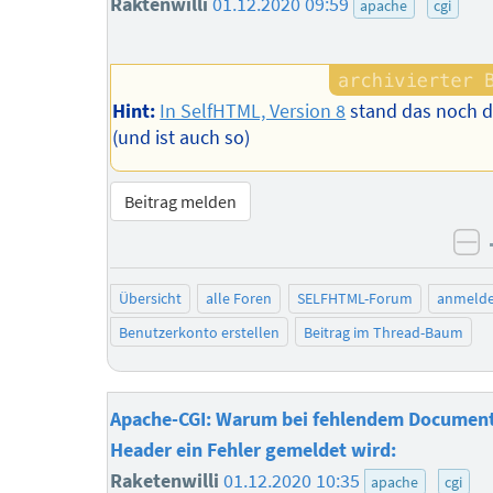
Raktenwilli
01.12.2020 09:59
apache
cgi
Hint:
In SelfHTML, Version 8
stand das noch 
(und ist auch so)
Beitrag melden
ne
Übersicht
alle Foren
SELFHTML-Forum
anmeld
Benutzerkonto erstellen
Beitrag im Thread-Baum
Apache-CGI: Warum bei fehlendem Document
Header ein Fehler gemeldet wird:
Raketenwilli
01.12.2020 10:35
apache
cgi