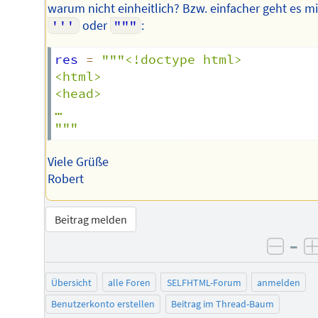
warum nicht einheitlich? Bzw. einfacher geht es mi
'''
oder
"""
:
res 
=
"""<!doctype html>

<html>

<head>

…

"""
Viele Grüße
Robert
Beitrag melden
–
negat
Übersicht
alle Foren
SELFHTML-Forum
anmelden
Benutzerkonto erstellen
Beitrag im Thread-Baum