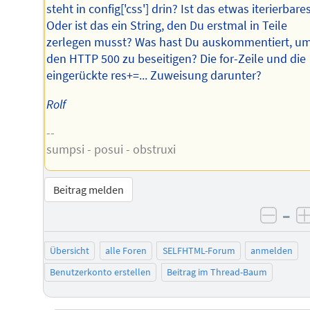
steht in config['css'] drin? Ist das etwas iterierbare
Oder ist das ein String, den Du erstmal in Teile
zerlegen musst? Was hast Du auskommentiert, u
den HTTP 500 zu beseitigen? Die for-Zeile und die
eingerückte res+=... Zuweisung darunter?
Rolf
--
sumpsi - posui - obstruxi
Beitrag melden
–
negat
Übersicht
alle Foren
SELFHTML-Forum
anmelden
Benutzerkonto erstellen
Beitrag im Thread-Baum