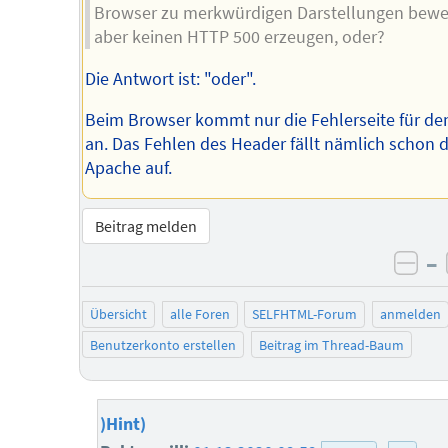
Browser zu merkwürdigen Darstellungen bewe
aber keinen HTTP 500 erzeugen, oder?
Die Antwort ist: "oder".
Beim Browser kommt nur die Fehlerseite für de
an. Das Fehlen des Header fällt nämlich schon
Apache auf.
Beitrag melden
–
neg
Übersicht
alle Foren
SELFHTML-Forum
anmelden
Benutzerkonto erstellen
Beitrag im Thread-Baum
)Hint)