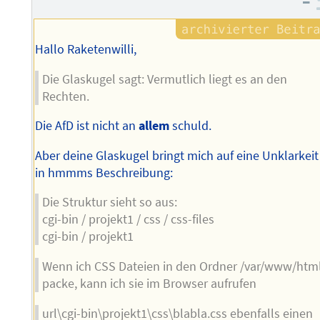
–
Hallo Raketenwilli,
Die Glaskugel sagt: Vermutlich liegt es an den
Rechten.
Die AfD ist nicht an
allem
schuld.
Aber deine Glaskugel bringt mich auf eine Unklarkeit
in hmmms Beschreibung:
Die Struktur sieht so aus:
cgi-bin / projekt1 / css / css-files
cgi-bin / projekt1
Wenn ich CSS Dateien in den Ordner /var/www/htm
packe, kann ich sie im Browser aufrufen
url\cgi-bin\projekt1\css\blabla.css ebenfalls einen