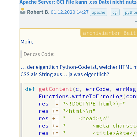
Apache Server: GCI File kann .css Datei nicht nut
Robert B.
01.12.2020 14:27
apache
cgi
pytho
Moin,
Der css Code:
… der eigentlich Python-Code ist, welcher HTML m
CSS als String aus… ja was eigentlich?
def
getContent
(
c
,
 errCode
,
 errMsg
	Functions
.
writeToErrorLog
(
con
	res  
=
"<!DOCTYPE html>\n"
	res 
+=
"<html>\n"
	res 
+=
"	<head>\n"
	res 
+=
"		<meta chars
	res 
+=
"		<title>Akte<