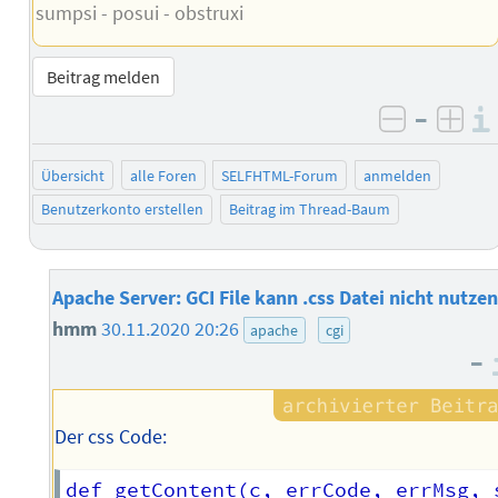
sumpsi - posui - obstruxi
Beitrag melden
–
negativ 
posi
Übersicht
alle Foren
SELFHTML-Forum
anmelden
Benutzerkonto erstellen
Beitrag im Thread-Baum
Apache Server: GCI File kann .css Datei nicht nutzen
hmm
30.11.2020 20:26
apache
cgi
–
Der css Code:
def getContent(c, errCode, errMsg, 