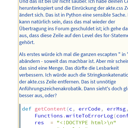
Und das ist bei Dir nicht sauber. Ich habe deinen 
herunterkopiert und die Einrückung der akte.css Z
ändert sich. Das ist in Python eine sensible Sache.
kann natürlich sein, dass das mal wieder der
Übertragung ins Forum geschuldet ist; ich gehe d
aus, dass diese Zeile auf den Level des for-Statem
gehört.
Als erstes würde ich mal die ganzen escapten " in 
abändern - soweit das machbar ist. Aber mir schein
das sind eine Menge. Das dürfte die Lesbarkeit
verbessern. Ich würde auch die Stringkonkatenatio
der akte.css Zeile entfernen. Das ist unnötige
Anführungszeichenakrobatik. Dann sieht's doch gl
besser aus, oder?
def
getContent
(
c
,
 errCode
,
 errMsg
	Functions
.
writeToErrorLog
(
con
	res  
=
"<!DOCTYPE html>\n"