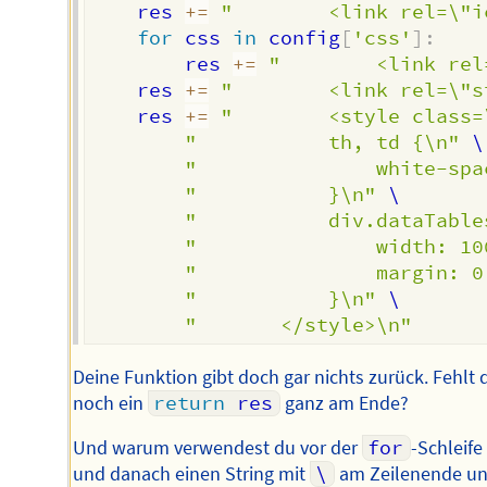
	res 
+=
"		<link rel=\
for
 css 
in
 config
[
'css'
]
:
		res 
+=
"		<link r
    res 
+=
"		<link rel=\
	res 
+=
"		<style clas
"			th, td {\n"
 \

"				white-
"			}\n"
 \

"			div.dataTab
"				width: 
"				margin
"			}\n"
 \

"		</style>\n"
Deine Funktion gibt doch gar nichts zurück. Fehlt 
noch ein
return
 res
ganz am Ende?
Und warum verwendest du vor der
for
-Schleife
und danach einen String mit
\
am Zeilenende u