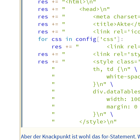
	res 
+=
"<html>\n"
	res 
+=
"	<head>\n"
	res 
+=
"		<meta charse
	res 
+=
"		<title>Akte<
	res 
+=
"		<link rel='
for
 css 
in
 config
[
'css'
]
:
		res 
+=
"		<link r
	res 
+=
"		<link rel='
	res 
+=
"		<style clas
"			th, td {\n"
 \

"				white-
"			}\n"
 \

"			div.dataTab
"				width: 1
"				margin:
"			}\n"
 \

"		</style>\n"
Aber der Knackpunkt ist wohl das for-Statement. 