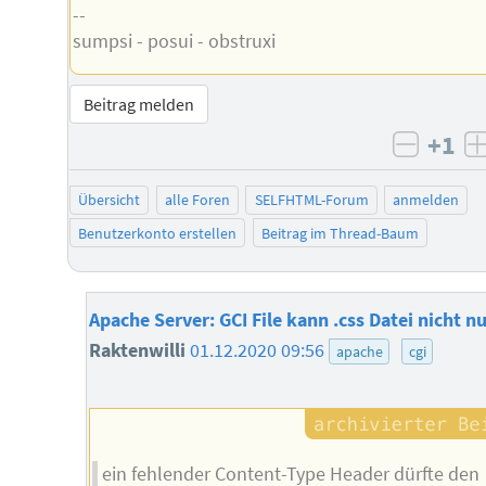
--
sumpsi - posui - obstruxi
Beitrag melden
+1
negati
Übersicht
alle Foren
SELFHTML-Forum
anmelden
Benutzerkonto erstellen
Beitrag im Thread-Baum
Apache Server: GCI File kann .css Datei nicht n
Raktenwilli
01.12.2020 09:56
apache
cgi
ein fehlender Content-Type Header dürfte den