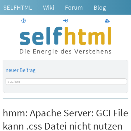
SELFHTML
Wiki
Forum
Blog
Hilfe
anmelden
Benutzerk
neuer Beitrag
Suchbegriff
hmm:
Apache Server: GCI File
kann .css Datei nicht nutzen