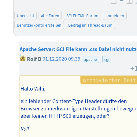
–
negati
po
Übersicht
alle Foren
SELFHTML-Forum
anmelden
Benutzerkonto erstellen
Beitrag im Thread-Baum
Apache Server: GCI File kann .css Datei nicht nut
Rolf B
01.12.2020 09:39
apache
cgi
+
Hallo Willi,
ein fehlender Content-Type Header dürfte den
Browser zu merkwürdigen Darstellungen bewegen
aber keinen HTTP 500 erzeugen, oder?
Rolf