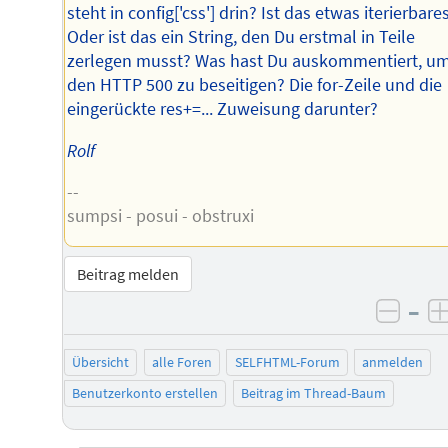
steht in config['css'] drin? Ist das etwas iterierbare
Oder ist das ein String, den Du erstmal in Teile
zerlegen musst? Was hast Du auskommentiert, u
den HTTP 500 zu beseitigen? Die for-Zeile und die
eingerückte res+=... Zuweisung darunter?
Rolf
--
sumpsi - posui - obstruxi
Beitrag melden
–
negat
Übersicht
alle Foren
SELFHTML-Forum
anmelden
Benutzerkonto erstellen
Beitrag im Thread-Baum