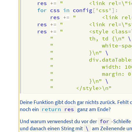
	res 
+=
"		<link rel=\
for
 css 
in
 config
[
'css'
]
:
		res 
+=
"		<link r
    res 
+=
"		<link rel=\
	res 
+=
"		<style clas
"			th, td {\n"
 \

"				white-
"			}\n"
 \

"			div.dataTab
"				width: 
"				margin
"			}\n"
 \

"		</style>\n"
Deine Funktion gibt doch gar nichts zurück. Fehlt 
noch ein
return
 res
ganz am Ende?
Und warum verwendest du vor der
for
-Schleife
und danach einen String mit
\
am Zeilenende u