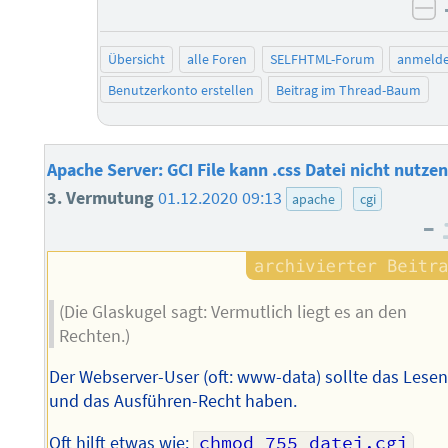
ne
Übersicht
alle Foren
SELFHTML-Forum
anmeld
Benutzerkonto erstellen
Beitrag im Thread-Baum
Apache Server: GCI File kann .css Datei nicht nutzen
3. Vermutung
01.12.2020 09:13
apache
cgi
–
(Die Glaskugel sagt: Vermutlich liegt es an den
Rechten.)
Der Webserver-User (oft: www-data) sollte das Lesen
und das Ausführen-Recht haben.
Oft hilft etwas wie:
chmod 755 datei.cgi