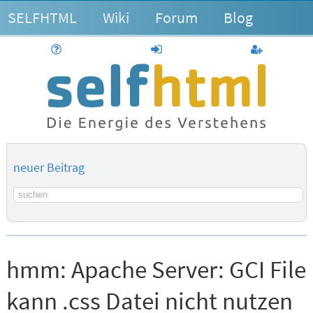
SELFHTML
Wiki
Forum
Blog
Hilfe
anmelden
Benutzerk
neuer Beitrag
Suchbegriff
hmm:
Apache Server: GCI File
kann .css Datei nicht nutzen