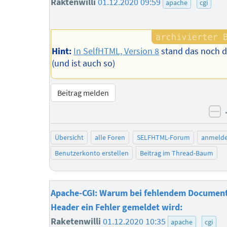
Raktenwilli
01.12.2020 09:59
apache
cgi
Hint:
In SelfHTML, Version 8
stand das noch 
(und ist auch so)
Beitrag melden
ne
Übersicht
alle Foren
SELFHTML-Forum
anmeld
Benutzerkonto erstellen
Beitrag im Thread-Baum
Apache-CGI: Warum bei fehlendem Document
Header ein Fehler gemeldet wird:
Raketenwilli
01.12.2020 10:35
apache
cgi