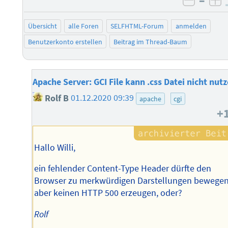
–
negati
po
Übersicht
alle Foren
SELFHTML-Forum
anmelden
Benutzerkonto erstellen
Beitrag im Thread-Baum
Apache Server: GCI File kann .css Datei nicht nut
Rolf B
01.12.2020 09:39
apache
cgi
+
Hallo Willi,
ein fehlender Content-Type Header dürfte den
Browser zu merkwürdigen Darstellungen bewegen
aber keinen HTTP 500 erzeugen, oder?
Rolf