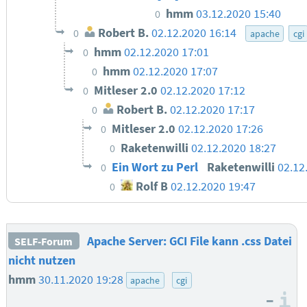
hmm
03.12.2020 15:40
0
Robert B.
02.12.2020 16:14
0
apache
cgi
hmm
02.12.2020 17:01
0
hmm
02.12.2020 17:07
0
Mitleser 2.0
02.12.2020 17:12
0
Robert B.
02.12.2020 17:17
0
Mitleser 2.0
02.12.2020 17:26
0
Raketenwilli
02.12.2020 18:27
0
Ein Wort zu Perl
Raketenwilli
02.12
0
Rolf B
02.12.2020 19:47
0
Apache Server: GCI File kann .css Datei
SELF-Forum
nicht nutzen
hmm
30.11.2020 19:28
apache
cgi
–
I