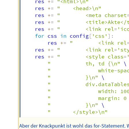
	res 
+=
"<html>\n"
	res 
+=
"	<head>\n"
	res 
+=
"		<meta charse
	res 
+=
"		<title>Akte<
	res 
+=
"		<link rel='
for
 css 
in
 config
[
'css'
]
:
		res 
+=
"		<link r
	res 
+=
"		<link rel='
	res 
+=
"		<style clas
"			th, td {\n"
 \

"				white-
"			}\n"
 \

"			div.dataTab
"				width: 1
"				margin:
"			}\n"
 \

"		</style>\n"
Aber der Knackpunkt ist wohl das for-Statement. 