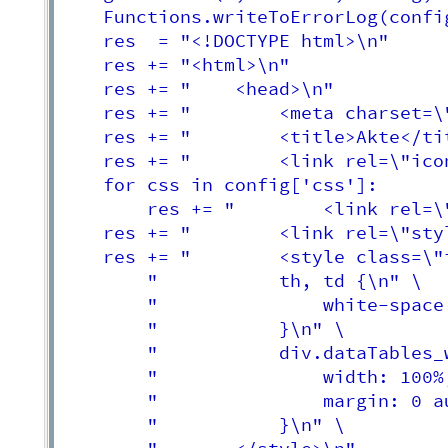
	Functions.writeToErrorLog(config,user,group,"INFO","Start build response content...")

	res  = "<!DOCTYPE html>\n" 

	res += "<html>\n"

	res += "	<head>\n"

	res += "		<meta charset=\"UTF-8\" />\n"

	res += "		<title>Akte</title>\n"

	res += "		<link rel=\"icon\" href=\"/images/icon.png\" />\n"

	for css in config['css']:

		res += "		<link rel=\"stylesheet\" href=\""+css+"\" />\n"

    res += "		<link rel=\"stylesheet\" href=\"" + "/css/akte.css" + "\" />\n"

	res += "		<style class=\"init\" type=\"text/css\">\n" \

		"			th, td {\n" \

		"				white-space: nowrap;\n" \

		"			}\n" \

		"			div.dataTables_wrapper {\n" \

		"				width: 100%;\n" \

		"				margin: 0 auto;\n" \

		"			}\n" \
