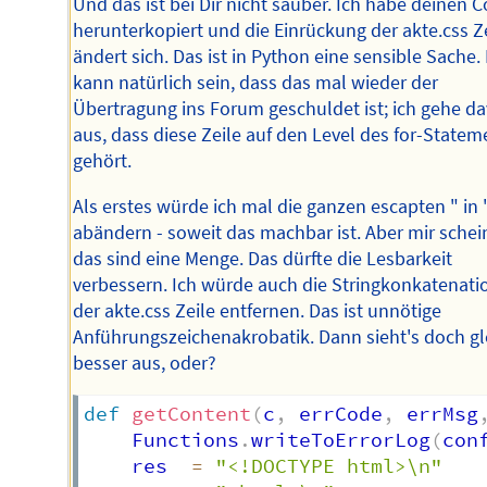
Und das ist bei Dir nicht sauber. Ich habe deinen 
herunterkopiert und die Einrückung der akte.css Z
ändert sich. Das ist in Python eine sensible Sache.
kann natürlich sein, dass das mal wieder der
Übertragung ins Forum geschuldet ist; ich gehe d
aus, dass diese Zeile auf den Level des for-Statem
gehört.
Als erstes würde ich mal die ganzen escapten " in 
abändern - soweit das machbar ist. Aber mir schein
das sind eine Menge. Das dürfte die Lesbarkeit
verbessern. Ich würde auch die Stringkonkatenatio
der akte.css Zeile entfernen. Das ist unnötige
Anführungszeichenakrobatik. Dann sieht's doch gl
besser aus, oder?
def
getContent
(
c
,
 errCode
,
 errMsg
	Functions
.
writeToErrorLog
(
con
	res  
=
"<!DOCTYPE html>\n"