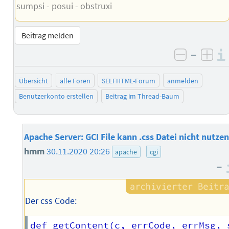
sumpsi - posui - obstruxi
Beitrag melden
–
negativ 
posi
Übersicht
alle Foren
SELFHTML-Forum
anmelden
Benutzerkonto erstellen
Beitrag im Thread-Baum
Apache Server: GCI File kann .css Datei nicht nutzen
hmm
30.11.2020 20:26
apache
cgi
–
Der css Code:
def getContent(c, errCode, errMsg, 