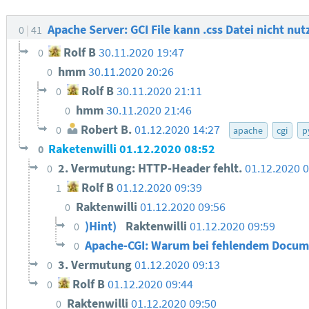
Apache Server: GCI File kann .css Datei nicht nu
0
41
Rolf B
30.11.2020 19:47
0
hmm
30.11.2020 20:26
0
Rolf B
30.11.2020 21:11
0
hmm
30.11.2020 21:46
0
Robert B.
01.12.2020 14:27
0
apache
cgi
p
Raketenwilli
01.12.2020 08:52
0
2. Vermutung: HTTP-Header fehlt.
01.12.2020 0
0
Rolf B
01.12.2020 09:39
1
Raktenwilli
01.12.2020 09:56
0
)Hint)
Raktenwilli
01.12.2020 09:59
0
Apache-CGI: Warum bei fehlendem Docume
0
3. Vermutung
01.12.2020 09:13
0
Rolf B
01.12.2020 09:44
0
Raktenwilli
01.12.2020 09:50
0