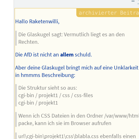
–
Hallo Raketenwilli,
Die Glaskugel sagt: Vermutlich liegt es an den
Rechten.
Die AfD ist nicht an
allem
schuld.
Aber deine Glaskugel bringt mich auf eine Unklarkeit
in hmmms Beschreibung:
Die Struktur sieht so aus:
cgi-bin / projekt1 / css / css-files
cgi-bin / projekt1
Wenn ich CSS Dateien in den Ordner /var/www/htm
packe, kann ich sie im Browser aufrufen
url\cgi-bin\projekt1\css\blabla.css ebenfalls einen