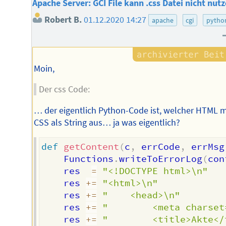
Apache Server: GCI File kann .css Datei nicht nut
Robert B.
01.12.2020 14:27
apache
cgi
pytho
Moin,
Der css Code:
… der eigentlich Python-Code ist, welcher HTML m
CSS als String aus… ja was eigentlich?
def
getContent
(
c
,
 errCode
,
 errMsg
	Functions
.
writeToErrorLog
(
con
	res  
=
"<!DOCTYPE html>\n"
	res 
+=
"<html>\n"
	res 
+=
"	<head>\n"
	res 
+=
"		<meta chars
	res 
+=
"		<title>Akte<