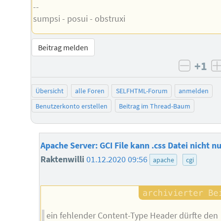
--
sumpsi - posui - obstruxi
Beitrag melden
+1
negati
Übersicht
alle Foren
SELFHTML-Forum
anmelden
Benutzerkonto erstellen
Beitrag im Thread-Baum
Apache Server: GCI File kann .css Datei nicht n
Raktenwilli
01.12.2020 09:56
apache
cgi
ein fehlender Content-Type Header dürfte den