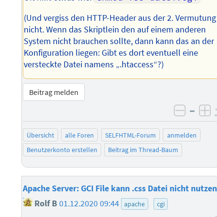
(Und vergiss den HTTP-Header aus der 2. Vermutung
nicht. Wenn das Skriptlein den auf einem anderen
System nicht brauchen sollte, dann kann das an der
Konfiguration liegen: Gibt es dort eventuell eine
versteckte Datei namens „.htaccess“?)
Beitrag melden
–
negati
po
Übersicht
alle Foren
SELFHTML-Forum
anmelden
Benutzerkonto erstellen
Beitrag im Thread-Baum
Apache Server: GCI File kann .css Datei nicht nutzen
Rolf B
01.12.2020 09:44
apache
cgi