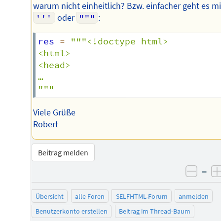
warum nicht einheitlich? Bzw. einfacher geht es mi
'''
oder
"""
:
res 
=
"""<!doctype html>

<html>

<head>

…

"""
Viele Grüße
Robert
Beitrag melden
–
negat
Übersicht
alle Foren
SELFHTML-Forum
anmelden
Benutzerkonto erstellen
Beitrag im Thread-Baum