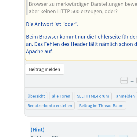
Browser zu merkwürdigen Darstellungen bewe
aber keinen HTTP 500 erzeugen, oder?
Die Antwort ist: "oder".
Beim Browser kommt nur die Fehlerseite für de
an. Das Fehlen des Header fällt nämlich schon
Apache auf.
Beitrag melden
–
neg
Übersicht
alle Foren
SELFHTML-Forum
anmelden
Benutzerkonto erstellen
Beitrag im Thread-Baum
)Hint)