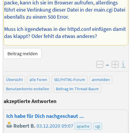
packe, kann ich sie im Browser aufrufen, allerdings
führt eine Verlinkung dieser Datei in der main.cgi Datei
ebenfalls zu einem 500 Error.
Muss ich irgendetwas in der httpd.conf einfügen damit
das klappt? Oder fehlt da etwas anderes?
Beitrag melden
–
I
negativ be
posit
Übersicht
alle Foren
SELFHTML-Forum
anmelden
Benutzerkonto erstellen
Beitrag im Thread-Baum
akzeptierte Antworten
Ich habe für Dich nachgeschaut ...
Robert B.
03.12.2020 09:07
apache
cgi