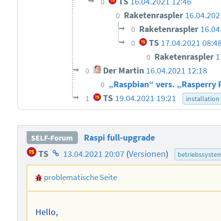
TS
16.04.2021 12:46
0
Raketenraspler
16.04.202
0
Raketenraspler
16.04
0
TS
17.04.2021 08:4
0
Raketenraspler
1
0
Der Martin
16.04.2021 12:18
0
„Raspbian“ vers. „Rasperry 
0
TS
19.04.2021 19:21
1
installation
Raspi full-upgrade
SELF-Forum
Homepage
TS
13.04.2021 20:07
(
Versionen
)
betriebssyste
des
problematische Seite
Autors
Hello,