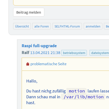
Beitrag melden
Übersicht
alle Foren
SELFHTML-Forum
anmelden
Be
Raspi full-upgrade
Ralf
13.04.2021 21:38
betriebssystem
dateisystem
problematische Seite
Hallo,
Du hast nichg zufällig
motion
laufen lass
Dann schau mal in
/var/lib/motion
n
hast.