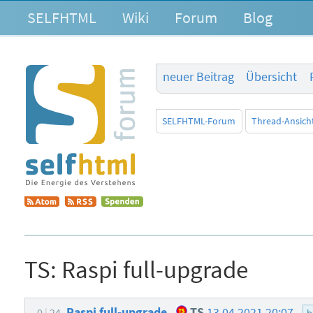
SELFHTML
Wiki
Forum
Blog
neuer Beitrag
Übersicht
SELFHTML-Forum
Thread-Ansich
TS:
Raspi full-upgrade
Raspi full-upgrade
TS
13.04.2021 20:07
0
24
b