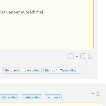
tigen an vermute ich mal.
–
Info
negativ bewer
positiv b
Benutzerkonto erstellen
Beitrag im Thread-Baum
–
I
triebssystem
dateisystem
raspberry