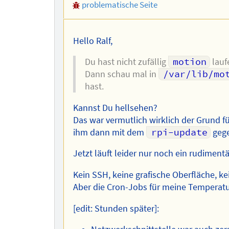
problematische Seite
Autors
Hello Ralf,
Du hast nicht zufällig
motion
lauf
Dann schau mal in
/var/lib/mo
hast.
Kannst Du hellsehen?
Das war vermutlich wirklich der Grund fü
ihm dann mit dem
rpi-update
geg
Jetzt läuft leider nur noch ein rudiment
Kein SSH, keine grafische Oberfläche, ke
Aber die Cron-Jobs für meine Temperat
[edit: Stunden später]: