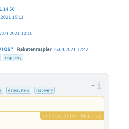
1 14:50
.2021 15:11
8
7.04.2021 10:10
PI OS“
Raketenraspler
16.04.2021 12:42
raspberry
–
Informa
m
dateisystem
raspberry