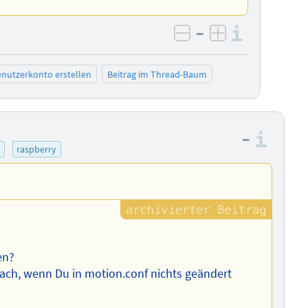
–
Informa
negativ bewerten
positiv bewe
nutzerkonto erstellen
Beitrag im Thread-Baum
–
Info
raspberry
en?
ach, wenn Du in motion.conf nichts geändert