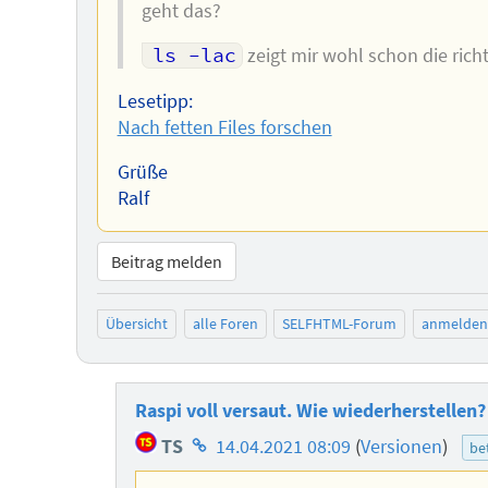
geht das?
ls -lac
zeigt mir wohl schon die rich
Lesetipp:
Nach fetten Files forschen
Grüße
Ralf
Beitrag melden
Übersicht
alle Foren
SELFHTML-Forum
anmelden
Raspi voll versaut. Wie wiederherstellen?
Homepage
TS
14.04.2021 08:09
(
Versionen
)
be
des