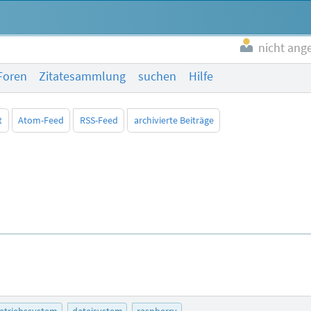
nicht ang
Foren
Zitatesammlung
suchen
Hilfe
t
Atom-Feed
RSS-Feed
archivierte Beiträge
etriebssystem
dateisystem
raspberry