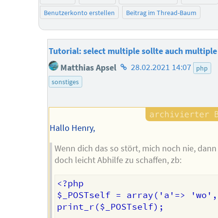
Benutzerkonto erstellen
Beitrag im Thread-Baum
Tutorial: select multiple sollte auch multipl
Homepage
Matthias Apsel
28.02.2021 14:07
php
des
sonstiges
Autors
Hallo Henry,
Wenn dich das so stört, mich noch nie, dann
doch leicht Abhilfe zu schaffen, zb:
<?php

$_POSTself = array('a'=> 'wo',
print_r($_POSTself);
