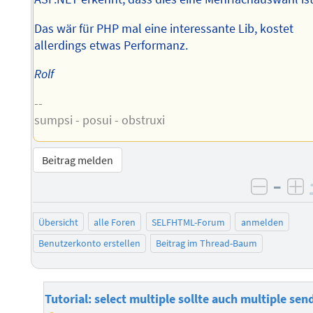
Das wär für PHP mal eine interessante Lib, kostet
allerdings etwas Performanz.
Rolf
--
sumpsi - posui - obstruxi
Beitrag melden
–
negati
po
Übersicht
alle Foren
SELFHTML-Forum
anmelden
Benutzerkonto erstellen
Beitrag im Thread-Baum
Tutorial: select multiple sollte auch multiple sen