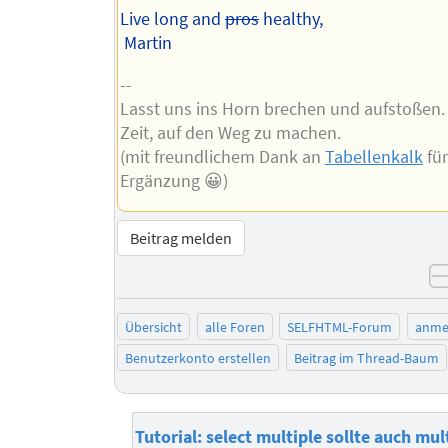
Live long and
pros
healthy,
Martin
--
Lasst uns ins Horn brechen und aufstoßen.
Zeit, auf den Weg zu machen.
(mit freundlichem Dank an
Tabellenkalk
für
Ergänzung 😀)
Beitrag melden
Übersicht
alle Foren
SELFHTML-Forum
anme
Benutzerkonto erstellen
Beitrag im Thread-Baum
Tutorial: select multiple sollte auch mu