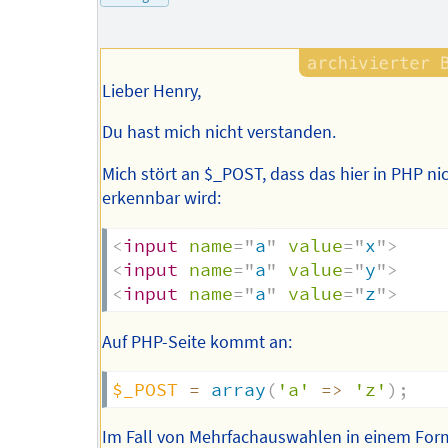
Autors
Lieber Henry,
Du hast mich nicht verstanden.
Mich stört an $_POST, dass das hier in PHP ni
erkennbar wird:
<
input
name
=
"
a
"
value
=
"
x
"
>
<
input
name
=
"
a
"
value
=
"
y
"
>
<
input
name
=
"
a
"
value
=
"
z
"
>
Auf PHP-Seite kommt an:
$_POST
=
array
(
'a'
=>
'z'
)
;
Im Fall von Mehrfachauswahlen in einem For