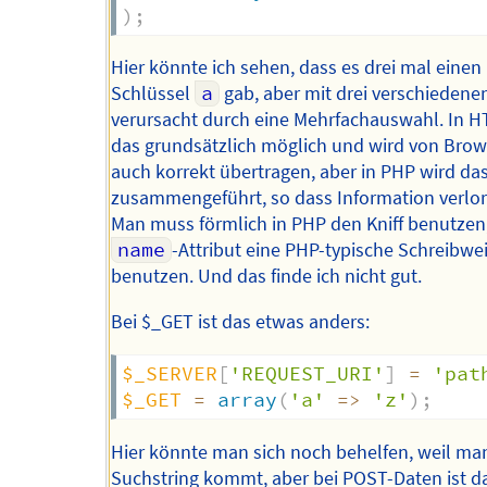
)
;
Hier könnte ich sehen, dass es drei mal einen
Schlüssel
a
gab, aber mit drei verschiedene
verursacht durch eine Mehrfachauswahl. In H
das grundsätzlich möglich und wird von Bro
auch korrekt übertragen, aber in PHP wird da
zusammengeführt, so dass Information verlor
Man muss förmlich in PHP den Kniff benutzen
name
-Attribut eine PHP-typische Schreibwe
benutzen. Und das finde ich nicht gut.
Bei $_GET ist das etwas anders:
$_SERVER
[
'REQUEST_URI'
]
=
'pat
$_GET
=
array
(
'a'
=>
'z'
)
;
Hier könnte man sich noch behelfen, weil ma
Suchstring kommt, aber bei POST-Daten ist d