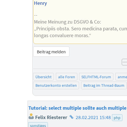
Henry
--
Meine Meinung zu DSGVO & Co:
„Principiis obsta. Sero medicina parata, cu
longas convaluere moras.“
Beitrag melden
Übersicht
alle Foren
SELFHTML-Forum
anme
Benutzerkonto erstellen
Beitrag im Thread-Baum
Tutorial: select multiple sollte auch multipl
Homepage
Felix Riesterer
28.02.2021 15:48
php
des
sonstiges