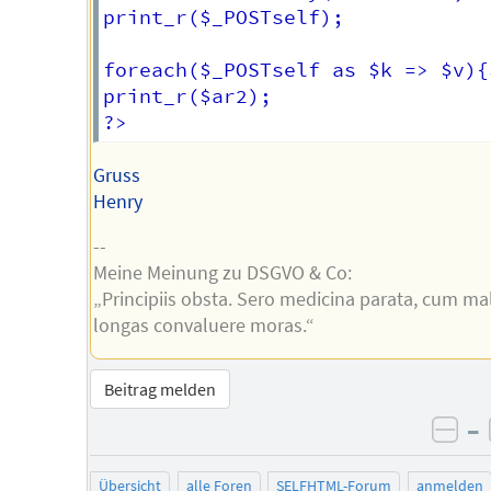
print_r($_POSTself);

foreach($_POSTself as $k => $v){
print_r($ar2);

Gruss
Henry
--
Meine Meinung zu DSGVO & Co:
„Principiis obsta. Sero medicina parata, cum ma
longas convaluere moras.“
Beitrag melden
–
neg
Übersicht
alle Foren
SELFHTML-Forum
anmelden