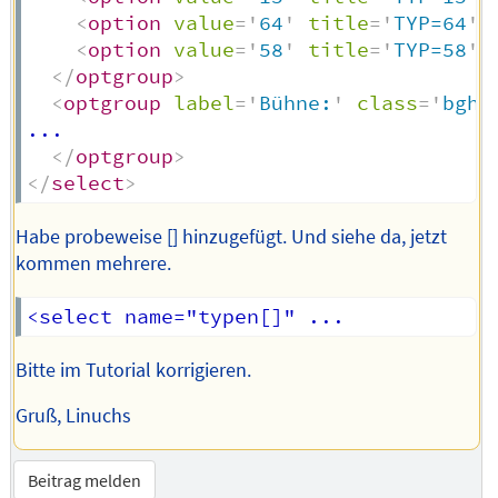
<
option
value
=
'
64
'
title
=
'
TYP=64
'
<
option
value
=
'
58
'
title
=
'
TYP=58
'
</
optgroup
>
<
optgroup
label
=
'
Bühne:
'
class
=
'
bghg
... 

</
optgroup
>
</
select
>
Habe probeweise [] hinzugefügt. Und siehe da, jetzt
kommen mehrere.
Bitte im Tutorial korrigieren.
Gruß, Linuchs
Beitrag melden