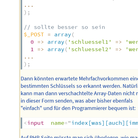
...
)
;
// sollte besser so sein
$_POST
=
array
(
0
=>
array
(
'schluessel1'
=>
'we
1
=>
array
(
'schluessel2'
=>
'we
...
)
;
Dann könnten erwartete Mehrfachvorkommen ein
bestimmten Schlüssels so erkannt werden. Natürl
kann man dann verschachtelte Array-Daten nicht
in dieser Form senden, was aber bisher ebenfals
"einfach" und für den Programmierer bequem ist:
<
input
name
=
"
index[was][auch][im
Auf PHP-Seite müsste man sich überlegen, wie ma