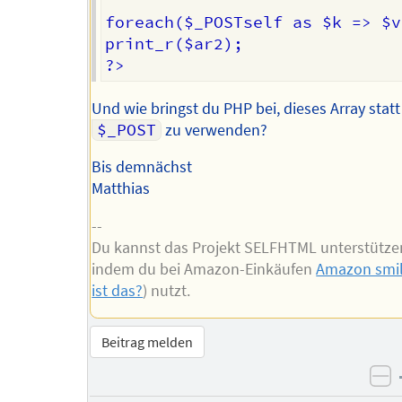
foreach($_POSTself as $k => $v
print_r($ar2);

Und wie bringst du PHP bei, dieses Array statt
$_POST
zu verwenden?
Bis demnächst
Matthias
--
Du kannst das Projekt SELFHTML unterstütze
indem du bei Amazon-Einkäufen
Amazon smi
ist das?
) nutzt.
Beitrag melden
ne