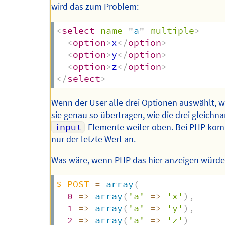
wird das zum Problem:
<
select
name
=
"
a
"
multiple
>
<
option
>
x
</
option
>
<
option
>
y
</
option
>
<
option
>
z
</
option
>
</
select
>
Wenn der User alle drei Optionen auswählt, 
sie genau so übertragen, wie die drei gleichn
input
-Elemente weiter oben. Bei PHP ko
nur der letzte Wert an.
Was wäre, wenn PHP das hier anzeigen würd
$_POST
=
array
(
0
=>
array
(
'a'
=>
'x'
)
,
1
=>
array
(
'a'
=>
'y'
)
,
2
=>
array
(
'a'
=>
'z'
)