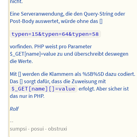
nicht.
Eine Serveranwendung, die den Query-String oder
Post-Body auswertet, würde ohne das []
typen=15&typen=64&typen=58
vorfinden. PHP weist pro Parameter
$_GET[name]=value zu und überschreibt deswegen
die Werte.
Mit [] werden die Klammern als %5B%5D dazu codiert.
Das [] sorgt dafür, dass die Zuweisung mit
$_GET[name][]=value
erfolgt. Aber sicher ist
das nur in PHP.
Rolf
--
sumpsi - posui - obstruxi