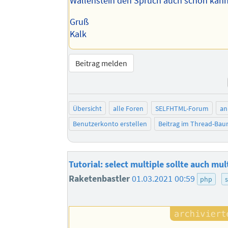
Wallenstein den Spruch auch schon ka
Gruß
Kalk
Beitrag melden
Übersicht
alle Foren
SELFHTML-Forum
an
Benutzerkonto erstellen
Beitrag im Thread-Ba
Tutorial: select multiple sollte auch mu
Raketenbastler
01.03.2021 00:59
php
s