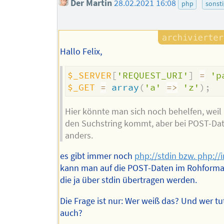
Der Martin
28.02.2021 16:08
php
sonst
Hallo Felix,
$_SERVER
[
'REQUEST_URI'
]
=
'p
$_GET
=
array
(
'a'
=>
'z'
)
;
Hier könnte man sich noch behelfen, weil
den Suchstring kommt, aber bei POST-Dat
anders.
es gibt immer noch
php://stdin bzw. php://
kann man auf die POST-Daten im Rohformat
die ja über stdin übertragen werden.
Die Frage ist nur: Wer weiß das? Und wer t
auch?