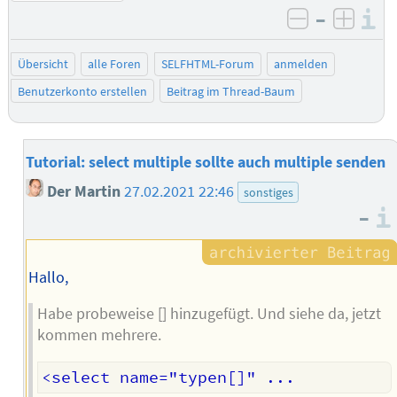
–
I
negativ be
posit
Übersicht
alle Foren
SELFHTML-Forum
anmelden
Benutzerkonto erstellen
Beitrag im Thread-Baum
Tutorial: select multiple sollte auch multiple senden
Der Martin
27.02.2021 22:46
sonstiges
–
Hallo,
Habe probeweise [] hinzugefügt. Und siehe da, jetzt
kommen mehrere.