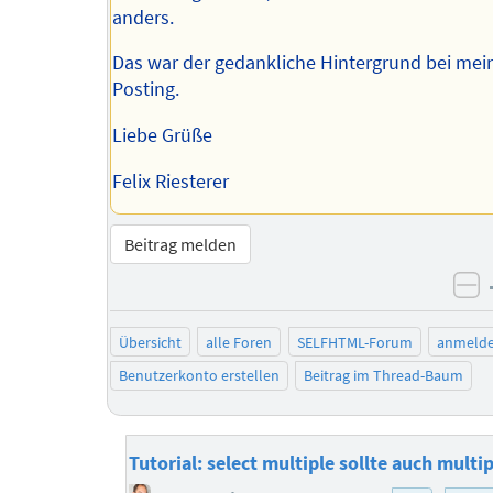
anders.
Das war der gedankliche Hintergrund bei me
Posting.
Liebe Grüße
Felix Riesterer
Beitrag melden
ne
Übersicht
alle Foren
SELFHTML-Forum
anmeld
Benutzerkonto erstellen
Beitrag im Thread-Baum
Tutorial: select multiple sollte auch multi