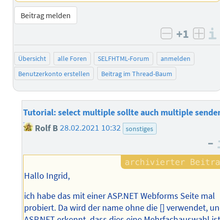
Beitrag melden
+1
negativ b
posi
Übersicht
alle Foren
SELFHTML-Forum
anmelden
Benutzerkonto erstellen
Beitrag im Thread-Baum
Tutorial: select multiple sollte auch multiple sende
Rolf B
28.02.2021 10:32
sonstiges
–
Hallo Ingrid,
ich habe das mit einer ASP.NET Webforms Seite mal
probiert. Da wird der name ohne die [] verwendet, u
ASP.NET erkennt, dass dies eine Mehrfachauswahl ist