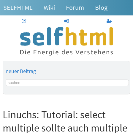
SELFHTML
Wiki
Forum
Blog
Hilfe
anmelden
Benutzerk
neuer Beitrag
Suchbegriff
Linuchs:
Tutorial: select
multiple sollte auch multiple