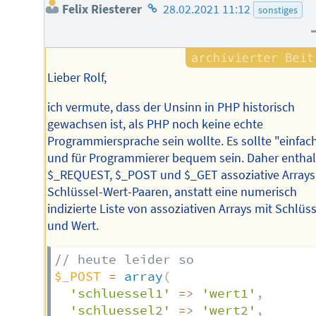
Homepage
Felix Riesterer
28.02.2021 11:12
sonstiges
des
Autors
Lieber Rolf,
ich vermute, dass der Unsinn in PHP historisch
gewachsen ist, als PHP noch keine echte
Programmiersprache sein wollte. Es sollte "einfac
und für Programmierer bequem sein. Daher entha
$_REQUEST, $_POST und $_GET assoziative Arrays
Schlüssel-Wert-Paaren, anstatt eine numerisch
indizierte Liste von assoziativen Arrays mit Schlüs
und Wert.
// heute leider so
$_POST
=
array
(
'schluessel1'
=>
'wert1'
,
'schluessel2'
=>
'wert2'
,