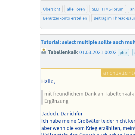
Übersicht
alle Foren
SELFHTML-Forum
an
Benutzerkonto erstellen
Beitrag im Thread-Ba
Tutorial: select multiple sollte auch mu
Tabellenkalk
01.03.2021 00:02
php
Hallo,
mit freundlichem Dank an Tabellenkalk 
Ergänzung
Jadoch. Danichfür
Ich habe meine Großväter leider nicht ke
aber wenn die vom Krieg erzählten, meint