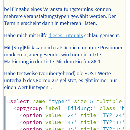
bei Eingabe eines Veranstaltungstermins können
mehrere Veranstaltungstypen gewählt werden. Der
Termin erscheint dann in mehreren Listen.
Habe mich mit Hilfe
dieses Tutorials
schlau gemacht.
Mit [Strg]Klick kann ich tatsächlich mehrere Positionen
markieren, aber gesendet wird nur die letzte
Markierung in der Liste. Mit dem Firefox 86.0
Habe testweise (vorübergehend) die POST-Werte
unterhalb des Formulars gelistet, es gibt immer nur
einen Wert für typen=.
<
select
name
=
"
typen
"
size
=
5
multiple
s
<
optgroup
label
=
'
Bildung:
'
class
=
'
bg
<
option
value
=
'
24
'
title
=
'
TYP=24
'
<
option
value
=
'
47
'
title
=
'
TYP=47
'
<
option
value
=
'
15
'
title
=
'
TYP=15
'