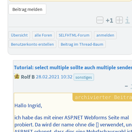
Beitrag melden
+1
negativ b
posi
Übersicht
alle Foren
SELFHTML-Forum
anmelden
Benutzerkonto erstellen
Beitrag im Thread-Baum
Tutorial: select multiple sollte auch multiple sende
Rolf B
28.02.2021 10:32
sonstiges
–
Hallo Ingrid,
ich habe das mit einer ASP.NET Webforms Seite mal
probiert. Da wird der name ohne die [] verwendet, u
ASP.NET erkennt, dass dies eine Mehrfachauswahl ist