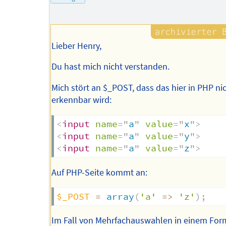
Autors
Lieber Henry,
Du hast mich nicht verstanden.
Mich stört an $_POST, dass das hier in PHP ni
erkennbar wird:
<
input
name
=
"
a
"
value
=
"
x
"
>
<
input
name
=
"
a
"
value
=
"
y
"
>
<
input
name
=
"
a
"
value
=
"
z
"
>
Auf PHP-Seite kommt an:
$_POST
=
array
(
'a'
=>
'z'
)
;
Im Fall von Mehrfachauswahlen in einem For