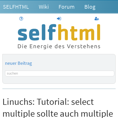
SELFHTML
Wiki
Forum
Blog
Hilfe
anmelden
Benutzerk
neuer Beitrag
Suchbegriff
Linuchs:
Tutorial: select
multiple sollte auch multiple