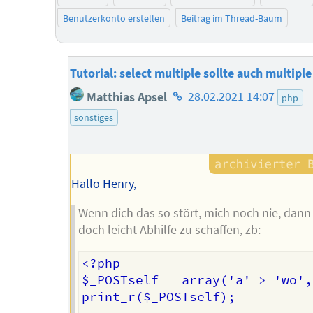
Benutzerkonto erstellen
Beitrag im Thread-Baum
Tutorial: select multiple sollte auch multipl
Homepage
Matthias Apsel
28.02.2021 14:07
php
des
sonstiges
Autors
Hallo Henry,
Wenn dich das so stört, mich noch nie, dann
doch leicht Abhilfe zu schaffen, zb:
<?php

$_POSTself = array('a'=> 'wo',
print_r($_POSTself);
