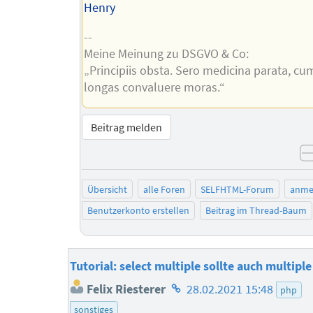
Henry
--
Meine Meinung zu DSGVO & Co:
„Principiis obsta. Sero medicina parata, cu
longas convaluere moras.“
Beitrag melden
Übersicht
alle Foren
SELFHTML-Forum
anme
Benutzerkonto erstellen
Beitrag im Thread-Baum
Tutorial: select multiple sollte auch multipl
Homepage
Felix Riesterer
28.02.2021 15:48
php
des
sonstiges