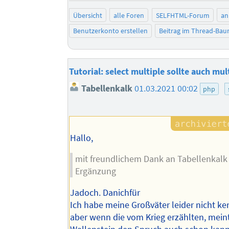
Übersicht
alle Foren
SELFHTML-Forum
an
Benutzerkonto erstellen
Beitrag im Thread-Ba
Tutorial: select multiple sollte auch mu
Tabellenkalk
01.03.2021 00:02
php
Hallo,
mit freundlichem Dank an Tabellenkalk 
Ergänzung
Jadoch. Danichfür
Ich habe meine Großväter leider nicht ke
aber wenn die vom Krieg erzählten, meint