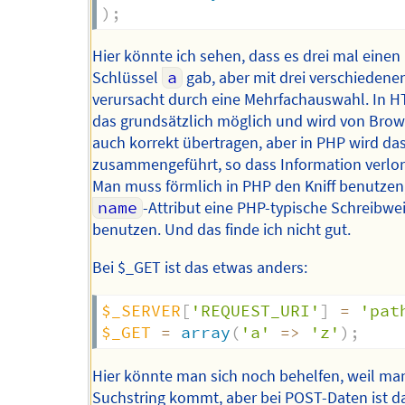
)
;
Hier könnte ich sehen, dass es drei mal einen
Schlüssel
a
gab, aber mit drei verschiedene
verursacht durch eine Mehrfachauswahl. In H
das grundsätzlich möglich und wird von Bro
auch korrekt übertragen, aber in PHP wird da
zusammengeführt, so dass Information verlor
Man muss förmlich in PHP den Kniff benutzen
name
-Attribut eine PHP-typische Schreibwe
benutzen. Und das finde ich nicht gut.
Bei $_GET ist das etwas anders:
$_SERVER
[
'REQUEST_URI'
]
=
'pat
$_GET
=
array
(
'a'
=>
'z'
)
;
Hier könnte man sich noch behelfen, weil ma
Suchstring kommt, aber bei POST-Daten ist d