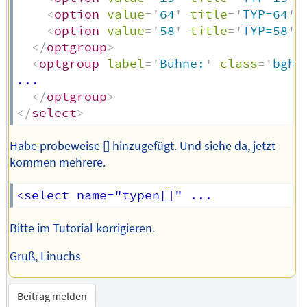
<
option
value
=
'
64
'
title
=
'
TYP=64
'
<
option
value
=
'
58
'
title
=
'
TYP=58
'
</
optgroup
>
<
optgroup
label
=
'
Bühne:
'
class
=
'
bghg
... 

</
optgroup
>
</
select
>
Habe probeweise [] hinzugefügt. Und siehe da, jetzt
kommen mehrere.
Bitte im Tutorial korrigieren.
Gruß, Linuchs
Beitrag melden