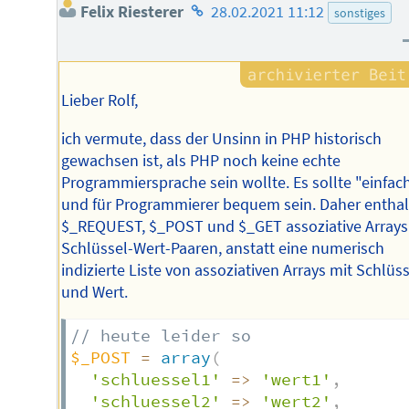
Homepage
Felix Riesterer
28.02.2021 11:12
sonstiges
des
Autors
Lieber Rolf,
ich vermute, dass der Unsinn in PHP historisch
gewachsen ist, als PHP noch keine echte
Programmiersprache sein wollte. Es sollte "einfac
und für Programmierer bequem sein. Daher entha
$_REQUEST, $_POST und $_GET assoziative Arrays
Schlüssel-Wert-Paaren, anstatt eine numerisch
indizierte Liste von assoziativen Arrays mit Schlüs
und Wert.
// heute leider so
$_POST
=
array
(
'schluessel1'
=>
'wert1'
,
'schluessel2'
=>
'wert2'
,