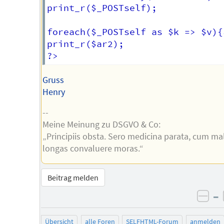
print_r($_POSTself);

foreach($_POSTself as $k => $v){
print_r($ar2);

Gruss
Henry
--
Meine Meinung zu DSGVO & Co:
„Principiis obsta. Sero medicina parata, cum ma
longas convaluere moras.“
Beitrag melden
–
neg
Übersicht
alle Foren
SELFHTML-Forum
anmelden