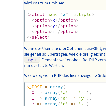
wird das zum Problem:
<
select
name
=
"
a
"
multiple
>
<
option
>
x
</
option
>
<
option
>
y
</
option
>
<
option
>
z
</
option
>
</
select
>
Wenn der User alle drei Optionen auswählt, 
sie genau so übertragen, wie die drei gleichn
input
-Elemente weiter oben. Bei PHP ko
nur der letzte Wert an.
Was wäre, wenn PHP das hier anzeigen würd
$_POST
=
array
(
0
=>
array
(
'a'
=>
'x'
)
,
1
=>
array
(
'a'
=>
'y'
)
,
2
=>
array
(
'a'
=>
'z'
)