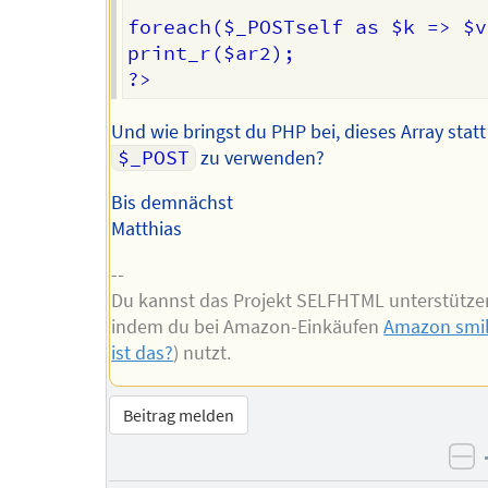
foreach($_POSTself as $k => $v
print_r($ar2);

Und wie bringst du PHP bei, dieses Array statt
$_POST
zu verwenden?
Bis demnächst
Matthias
--
Du kannst das Projekt SELFHTML unterstütze
indem du bei Amazon-Einkäufen
Amazon smi
ist das?
) nutzt.
Beitrag melden
ne