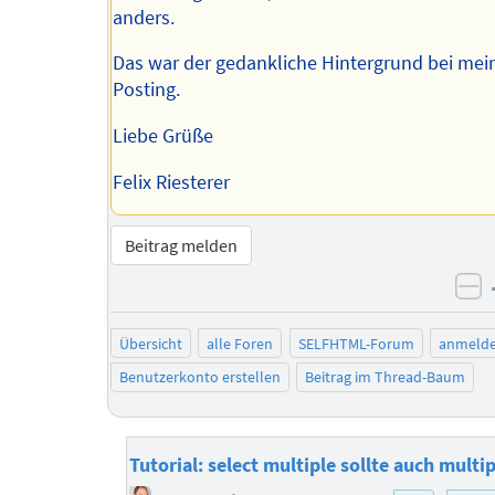
anders.
Das war der gedankliche Hintergrund bei me
Posting.
Liebe Grüße
Felix Riesterer
Beitrag melden
ne
Übersicht
alle Foren
SELFHTML-Forum
anmeld
Benutzerkonto erstellen
Beitrag im Thread-Baum
Tutorial: select multiple sollte auch multi