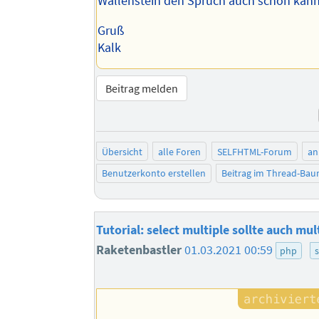
Wallenstein den Spruch auch schon ka
Gruß
Kalk
Beitrag melden
Übersicht
alle Foren
SELFHTML-Forum
an
Benutzerkonto erstellen
Beitrag im Thread-Ba
Tutorial: select multiple sollte auch mu
Raketenbastler
01.03.2021 00:59
php
s