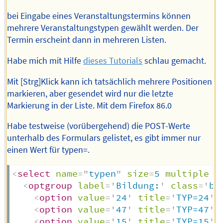
bei Eingabe eines Veranstaltungstermins können
mehrere Veranstaltungstypen gewählt werden. Der
Termin erscheint dann in mehreren Listen.
Habe mich mit Hilfe
dieses Tutorials
schlau gemacht.
Mit [Strg]Klick kann ich tatsächlich mehrere Positionen
markieren, aber gesendet wird nur die letzte
Markierung in der Liste. Mit dem Firefox 86.0
Habe testweise (vorübergehend) die POST-Werte
unterhalb des Formulars gelistet, es gibt immer nur
einen Wert für typen=.
<
select
name
=
"
typen
"
size
=
5
multiple
s
<
optgroup
label
=
'
Bildung:
'
class
=
'
bg
<
option
value
=
'
24
'
title
=
'
TYP=24
'
<
option
value
=
'
47
'
title
=
'
TYP=47
'
<
option
value
=
'
15
'
title
=
'
TYP=15
'