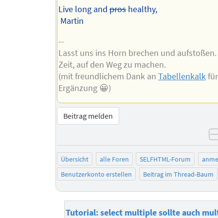
Live long and
pros
healthy,
Martin
--
Lasst uns ins Horn brechen und aufstoßen.
Zeit, auf den Weg zu machen.
(mit freundlichem Dank an
Tabellenkalk
für
Ergänzung 😀)
Beitrag melden
Übersicht
alle Foren
SELFHTML-Forum
anme
Benutzerkonto erstellen
Beitrag im Thread-Baum
Tutorial: select multiple sollte auch mu