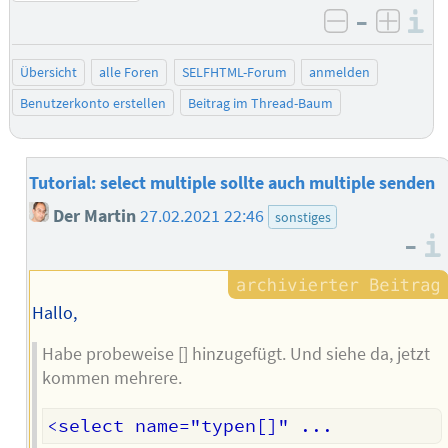
–
I
negativ be
posit
Übersicht
alle Foren
SELFHTML-Forum
anmelden
Benutzerkonto erstellen
Beitrag im Thread-Baum
Tutorial: select multiple sollte auch multiple senden
Der Martin
27.02.2021 22:46
sonstiges
–
Hallo,
Habe probeweise [] hinzugefügt. Und siehe da, jetzt
kommen mehrere.