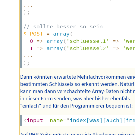
...
)
;
// sollte besser so sein
$_POST
=
array
(
0
=>
array
(
'schluessel1'
=>
'we
1
=>
array
(
'schluessel2'
=>
'we
...
)
;
Dann könnten erwartete Mehrfachvorkommen ein
bestimmten Schlüssels so erkannt werden. Natürl
kann man dann verschachtelte Array-Daten nicht
in dieser Form senden, was aber bisher ebenfals
"einfach" und für den Programmierer bequem ist:
<
input
name
=
"
index[was][auch][im
Auf PHP-Seite müsste man sich überlegen, wie ma