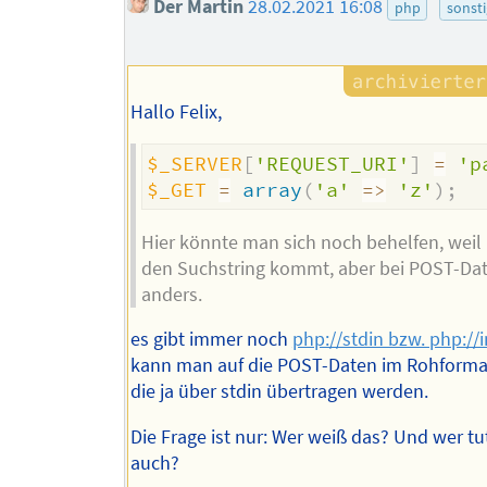
Der Martin
28.02.2021 16:08
php
sonst
Hallo Felix,
$_SERVER
[
'REQUEST_URI'
]
=
'p
$_GET
=
array
(
'a'
=>
'z'
)
;
Hier könnte man sich noch behelfen, weil
den Suchstring kommt, aber bei POST-Dat
anders.
es gibt immer noch
php://stdin bzw. php://
kann man auf die POST-Daten im Rohformat
die ja über stdin übertragen werden.
Die Frage ist nur: Wer weiß das? Und wer t
auch?