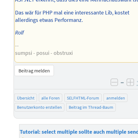
Das wär für PHP mal eine interessante Lib, kostet
allerdings etwas Performanz.
Rolf
--
sumpsi - posui - obstruxi
Beitrag melden
–
negati
po
Übersicht
alle Foren
SELFHTML-Forum
anmelden
Benutzerkonto erstellen
Beitrag im Thread-Baum
Tutorial: select multiple sollte auch multiple sen