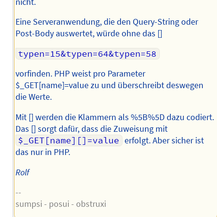
nicht.
Eine Serveranwendung, die den Query-String oder
Post-Body auswertet, würde ohne das []
typen=15&typen=64&typen=58
vorfinden. PHP weist pro Parameter
$_GET[name]=value zu und überschreibt deswegen
die Werte.
Mit [] werden die Klammern als %5B%5D dazu codiert.
Das [] sorgt dafür, dass die Zuweisung mit
$_GET[name][]=value
erfolgt. Aber sicher ist
das nur in PHP.
Rolf
--
sumpsi - posui - obstruxi