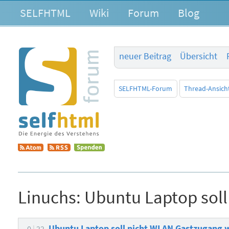
SELFHTML
Wiki
Forum
Blog
neuer Beitrag
Übersicht
SELFHTML-Forum
Thread-Ansich
Linuchs:
Ubuntu Laptop sol
Ubuntu Laptop soll nicht WLAN Gastzugang
0
22