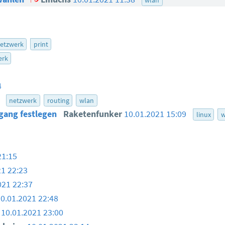
etzwerk
print
erk
4
3
netzwerk
routing
wlan
gang festlegen
Raketenfunker
10.01.2021 15:09
linux
w
21:15
21 22:23
021 22:37
10.01.2021 22:48
10.01.2021 23:00