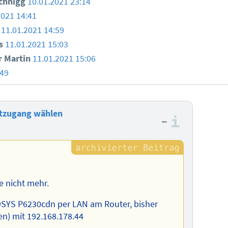
chnigg
10.01.2021 23:14
2021 14:41
11.01.2021 14:59
s
11.01.2021 15:03
 Martin
11.01.2021 15:06
:49
stzugang wählen
–
Informa
e nicht mehr.
OSYS P6230cdn per LAN am Router, bisher
en) mit 192.168.178.44