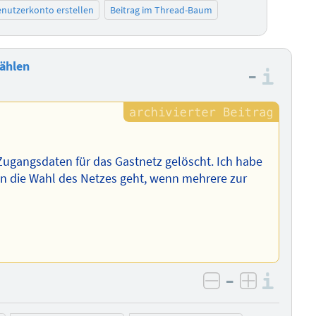
nutzerkonto erstellen
Beitrag im Thread-Baum
ählen
–
Info
 Zugangsdaten für das Gastnetz gelöscht. Ich habe
 die Wahl des Netzes geht, wenn mehrere zur
–
Info
negativ bewer
positiv b