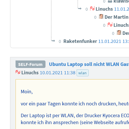
klawis
0
Linuchs
11.01.
0
Der Martin
0
Linuch
0
Der
0
Raketenfunker
11.01.2021 13
0
Ubuntu Laptop soll nicht WLAN Ga
SELF-Forum
Linuchs
10.01.2021 11:38
wlan
Moin,
vor ein paar Tagen konnte ich noch drucken, heut
Der Laptop ist per WLAN, der Drucker Kyocera EC
konnte ich ihn ansprechen (seine Webseite aufruf