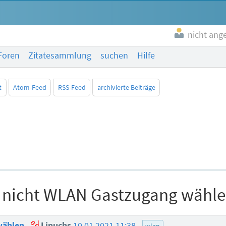
nicht ang
Foren
Zitatesammlung
suchen
Hilfe
t
Atom-Feed
RSS-Feed
archivierte Beiträge
l nicht WLAN Gastzugang wähl
 wählen
Linuchs
10.01.2021 11:38
wlan