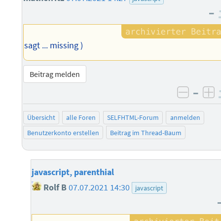
–
sagt ... missing )
Beitrag melden
–
negati
po
Übersicht
alle Foren
SELFHTML-Forum
anmelden
Benutzerkonto erstellen
Beitrag im Thread-Baum
javascript, parenthial
Rolf B
07.07.2021 14:30
javascript