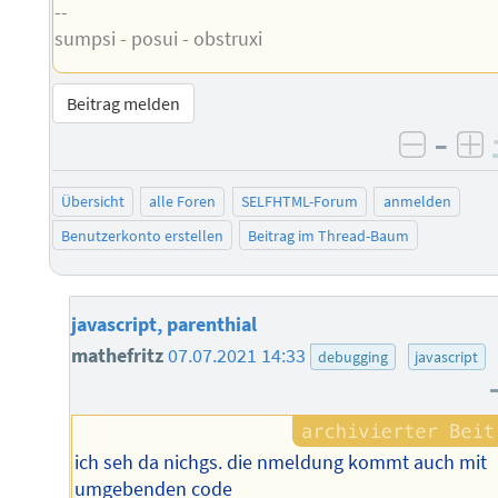
--
sumpsi - posui - obstruxi
Beitrag melden
–
negati
po
Übersicht
alle Foren
SELFHTML-Forum
anmelden
Benutzerkonto erstellen
Beitrag im Thread-Baum
javascript, parenthial
mathefritz
07.07.2021 14:33
debugging
javascript
ich seh da nichgs. die nmeldung kommt auch mit
umgebenden code