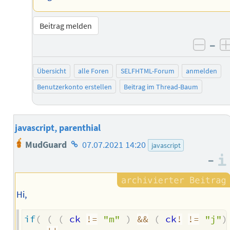
Beitrag melden
–
negat
Übersicht
alle Foren
SELFHTML-Forum
anmelden
Benutzerkonto erstellen
Beitrag im Thread-Baum
javascript, parenthial
Homepage
MudGuard
07.07.2021 14:20
javascript
des
–
Autors
Hi,
if
(
(
(
 ck 
!=
"m"
)
&&
(
 ck
!
!=
"j"
)