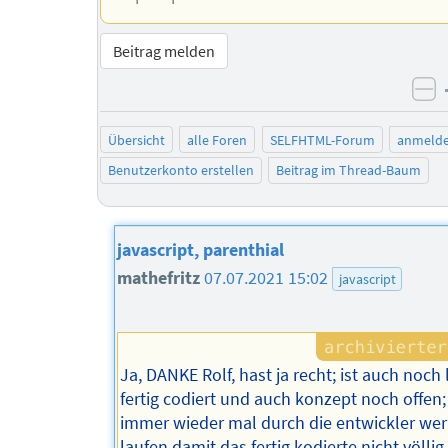
Beitrag melden
ne
Übersicht
alle Foren
SELFHTML-Forum
anmeld
Benutzerkonto erstellen
Beitrag im Thread-Baum
javascript, parenthial
mathefritz
07.07.2021 15:02
javascript
Ja, DANKE Rolf, hast ja recht; ist auch noch
fertig codiert und auch konzept noch offen; 
immer wieder mal durch die entwickler we
laufen damit das fertig kodierte nicht völli