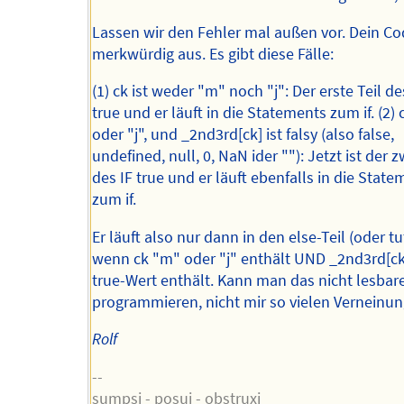
Lassen wir den Fehler mal außen vor. Dein Co
merkwürdig aus. Es gibt diese Fälle:
(1) ck ist weder "m" noch "j": Der erste Teil des
true und er läuft in die Statements zum if. (2) 
oder "j", und _2nd3rd[ck] ist falsy (also false,
undefined, null, 0, NaN ider ""): Jetzt ist der z
des IF true und er läuft ebenfalls in die Stat
zum if.
Er läuft also nur dann in den else-Teil (oder tu
wenn ck "m" oder "j" enthält UND _2nd3rd[ck
true-Wert enthält. Kann man das nicht lesbar
programmieren, nicht mir so vielen Verneinu
Rolf
--
sumpsi - posui - obstruxi