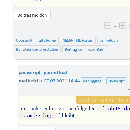
Beitrag melden
–
negati
po
Übersicht
alle Foren
SELFHTML-Forum
anmelden
Benutzerkonto erstellen
Beitrag im Thread-Baum
javascript, parenthial
mathefritz
07.07.2021 14:44
debugging
javascript
oh, danke, gehört zu nachfolgeden
=´ ab45 da
...missing 
)´ bleibt