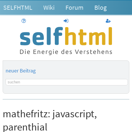
SELFHTML
Wiki
Forum
Blog
Hilfe
anmelden
Benutzerk
neuer Beitrag
Suchbegriff
mathefritz:
javascript,
parenthial