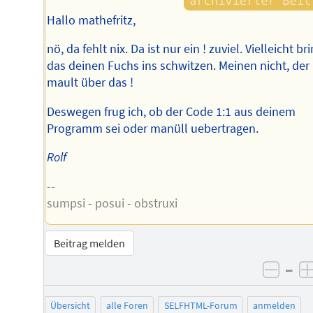
Hallo mathefritz,
nö, da fehlt nix. Da ist nur ein ! zuviel. Vielleicht br
das deinen Fuchs ins schwitzen. Meinen nicht, der
mault über das !
Deswegen frug ich, ob der Code 1:1 aus deinem
Programm sei oder manüll uebertragen.
Rolf
--
sumpsi - posui - obstruxi
Beitrag melden
–
negat
Übersicht
alle Foren
SELFHTML-Forum
anmelden