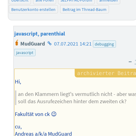
Übersicht
alle Foren
SELFHTML-Forum
anmelden
Benutzerkonto erstellen
Beitrag im Thread-Baum
javascript, parenthial
Homepage
MudGuard
07.07.2021 14:21
debugging
des
javascript
Autors
–
Hi,
an den Klammern liegt's vermutlich nicht - aber wa
soll das Ausrufezeichen hinter dem zweiten ck?
Fakultät von ck 😉
cu,
Andreas a/k/a MudGuard