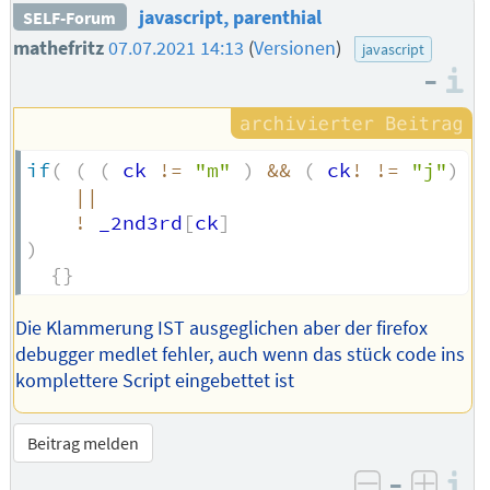
javascript, parenthial
SELF-Forum
mathefritz
07.07.2021 14:13
(
Versionen
)
javascript
–
I
if
(
(
(
 ck 
!=
"m"
)
&&
(
 ck
!
!=
"j"
)
)
||
!
 _2nd3rd
[
ck
]
)
{
}
Die Klammerung IST ausgeglichen aber der firefox
debugger medlet fehler, auch wenn das stück code ins
komplettere Script eingebettet ist
Beitrag melden
–
I