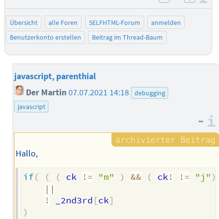
negativ be
posit
Übersicht
alle Foren
SELFHTML-Forum
anmelden
Benutzerkonto erstellen
Beitrag im Thread-Baum
javascript, parenthial
Der Martin
07.07.2021 14:18
debugging
javascript
–
Hallo,
if
(
(
(
 ck 
!=
"m"
)
&&
(
 ck
!
!=
"j"
)
||
!
 _2nd3rd
[
ck
]
)