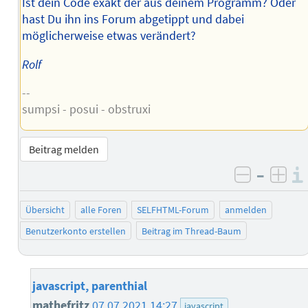
Ist dein Code exakt der aus deinem Programm? Oder
hast Du ihn ins Forum abgetippt und dabei
möglicherweise etwas verändert?
Rolf
--
sumpsi - posui - obstruxi
Beitrag melden
–
negativ 
posi
Übersicht
alle Foren
SELFHTML-Forum
anmelden
Benutzerkonto erstellen
Beitrag im Thread-Baum
javascript, parenthial
mathefritz
07.07.2021 14:27
javascript