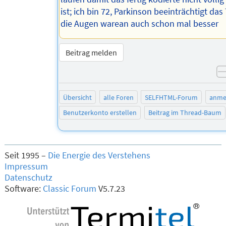
ist; ich bin 72, Parkinson beeinträchtigt da
die Augen warean auch schon mal besser
Beitrag melden
Übersicht
alle Foren
SELFHTML-Forum
anme
Benutzerkonto erstellen
Beitrag im Thread-Baum
Seit 1995 –
Die Energie des Verstehens
Impressum
Datenschutz
Software:
Classic Forum
V5.7.23