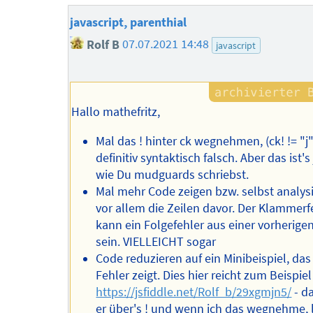
javascript, parenthial
Rolf B
07.07.2021 14:48
javascript
Hallo mathefritz,
Mal das ! hinter ck wegnehmen, (ck! != "j")
definitiv syntaktisch falsch. Aber das ist's 
wie Du mudguards schriebst.
Mal mehr Code zeigen bzw. selbst analysi
vor allem die Zeilen davor. Der Klammerf
kann ein Folgefehler aus einer vorherigen
sein. VIELLEICHT sogar
Code reduzieren auf ein Minibeispiel, da
Fehler zeigt. Dies hier reicht zum Beispiel
https://jsfiddle.net/Rolf_b/29xgmjn5/
- d
er über's ! und wenn ich das wegnehme, l