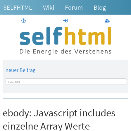
SELFHTML
Wiki
Forum
Blog
Hilfe
anmelden
Benutzerk
neuer Beitrag
Suchbegriff
ebody:
Javascript includes
einzelne Array Werte