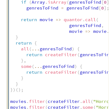
if
(
Array
.
isArray
(
genresToFind
[
0
      genresToFind 
=
 genresToFind
[
0
]
return
movie
=>
quantor
.
call
(
                      genresToFind
,
movie
=>
 movie
}
return
{
all
(
...
genresToFind
)
{
return
createFilter
(
genresToFi
}
,
some
(
...
genresToFind
)
{
return
createFilter
(
genresToFi
}
}
}
)
(
)
;
movies
.
filter
(
createFilter
.
all
(
"Horr
movies
.
filter
(
createFilter
.
some
(
"Hor