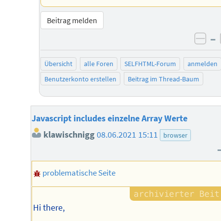
Beitrag melden
–
neg
Übersicht
alle Foren
SELFHTML-Forum
anmelden
Benutzerkonto erstellen
Beitrag im Thread-Baum
Javascript includes einzelne Array Werte
klawischnigg
08.06.2021 15:11
browser
problematische Seite
Hi there,