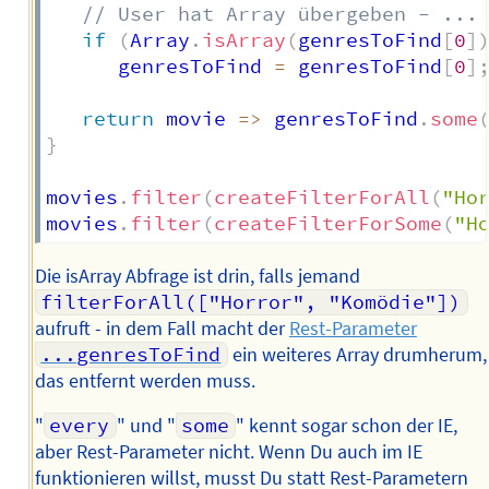
// User hat Array übergeben - ...
if
(
Array
.
isArray
(
genresToFind
[
0
]
      genresToFind 
=
 genresToFind
[
0
]
return
movie
=>
 genresToFind
.
some
}
movies
.
filter
(
createFilterForAll
(
"Ho
movies
.
filter
(
createFilterForSome
(
"H
Die isArray Abfrage ist drin, falls jemand
filterForAll(["Horror", "Komödie"])
aufruft - in dem Fall macht der
Rest-Parameter
...genresToFind
ein weiteres Array drumherum,
das entfernt werden muss.
"
every
" und "
some
" kennt sogar schon der IE,
aber Rest-Parameter nicht. Wenn Du auch im IE
funktionieren willst, musst Du statt Rest-Parametern