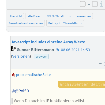
–
negativ 
posi
Übersicht
alle Foren
SELFHTML-Forum
anmelden
Benutzerkonto erstellen
Beitrag im Thread-Baum
Javascript includes einzelne Array Werte
Homepage
Gunnar Bittersmann
08.06.2021 14:53
des
(
Versionen
)
browser
Autors
–
problematische Seite
@@Rolf B
Wenn Du auch im IE funktionieren willst