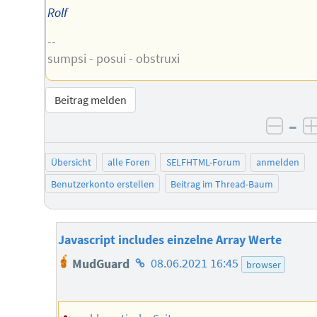
Rolf
--
sumpsi - posui - obstruxi
Beitrag melden
–
negat
Übersicht
alle Foren
SELFHTML-Forum
anmelden
Benutzerkonto erstellen
Beitrag im Thread-Baum
Javascript includes einzelne Array Werte
Homepage
MudGuard
08.06.2021 16:45
browser
des
Autors