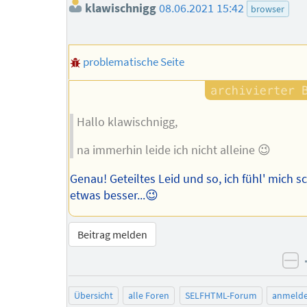
klawischnigg
08.06.2021 15:42
browser
problematische Seite
Hallo klawischnigg,
na immerhin leide ich nicht alleine 😉
Genau! Geteiltes Leid und so, ich fühl' mich 
etwas besser...😉
Beitrag melden
ne
Übersicht
alle Foren
SELFHTML-Forum
anmeld