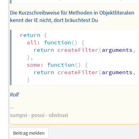
Die Kurzschreibweise für Methoden in Objektliteralen
kennt der IE nicht, dort bräuchtest Du
return
{
all
:
function
(
)
{
return
createFilter
(
arguments
,
}
,
some
:
function
(
)
{
return
createFilter
(
arguments
,
}
Rolf
--
sumpsi - posui - obstruxi
Beitrag melden