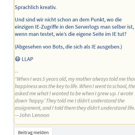
Sprachlich kreativ.
Und sind wir nicht schon an dem Punkt, wo die
einzigen IE-Zugriffe in den Serverlogs man selber ist,
wenn man testet, wie’s die eigene Seite im IE tut?
(Abgesehen von Bots, die sich als IE ausgeben.)
😷 LLAP
--
“When I was 5 years old, my mother always told me tha
happiness was the key to life. When I went to school, th
asked me what I wanted to be when I grew up. I wrote
down ‘happy.’ They told me I didn’t understand the
assignment, and I told them they didn’t understand life.
—John Lennon
Beitrag melden