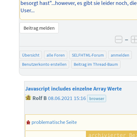
besorgt hast"...however, es gibt sie leider noch, die
User...
Beitrag melden
–
negat
Übersicht
alle Foren
SELFHTML-Forum
anmelden
Benutzerkonto erstellen
Beitrag im Thread-Baum
Javascript includes einzelne Array Werte
Rolf B
08.06.2021 15:16
browser
problematische Seite