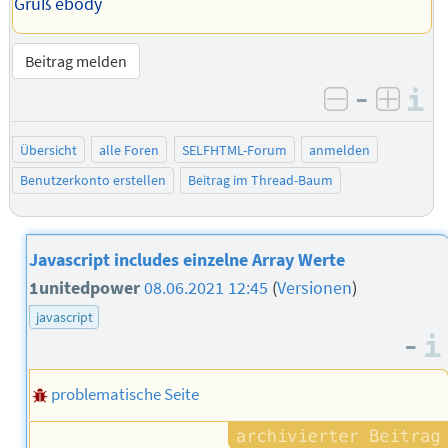
Gruß ebody
Beitrag melden
–
I
negativ be
posit
Übersicht
alle Foren
SELFHTML-Forum
anmelden
Benutzerkonto erstellen
Beitrag im Thread-Baum
Javascript includes einzelne Array Werte
1unitedpower
08.06.2021 12:45
(
Versionen
)
javascript
–
problematische Seite