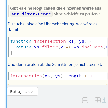
Gibt es eine Möglichkeit die einzelnen Werte aus
arrFilter.Genre
ohne Schleife zu prüfen?
Du suchst also eine Überschneidung, wie wäre es
damit:
function
intersection
(
xs
,
 ys
)
{
return
 xs
.
filter
(
x
=>
 ys
.
includes
(
}
Und dann prüfen ob die Schnittmenge nicht leer ist:
intersection
(
xs
,
 ys
)
.
length 
>
0
Beitrag melden
–
negativ 
posi