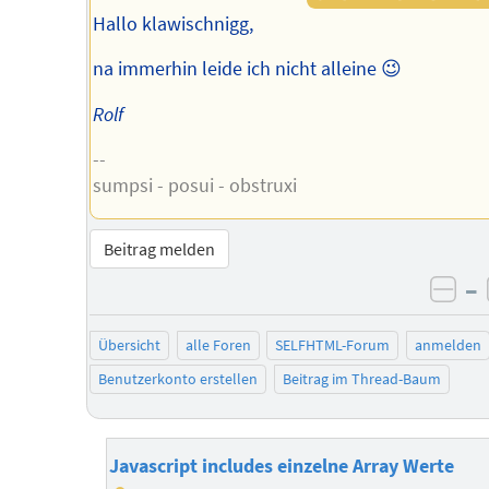
Hallo klawischnigg,
na immerhin leide ich nicht alleine 😉
Rolf
--
sumpsi - posui - obstruxi
Beitrag melden
–
neg
Übersicht
alle Foren
SELFHTML-Forum
anmelden
Benutzerkonto erstellen
Beitrag im Thread-Baum
Javascript includes einzelne Array Werte