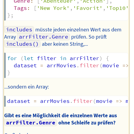
Genre
:
[
'Abenteuer'
,
'Action'
]
,
Tags
:
[
'New York'
,
'Favorit'
,
'Top10'
]
}
;
includes
müsste jeden einzelnen Wert aus dem
Array
arrFilter.Genre
prüfen. So prüft
includes()
aber keinen String,...
for
(
let
 filter 
in
 arrFilter
)
{
  dataset 
=
 arrMovies
.
filter
(
movie
=>
 
}
...sondern ein Array:
dataset 
=
 arrMovies
.
filter
(
movie
=>
 mo
Gibt es eine Möglichkeit die einzelnen Werte aus
arrFilter.Genre
ohne Schleife zu prüfen?