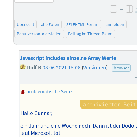
–
negati
po
Übersicht
alle Foren
SELFHTML-Forum
anmelden
Benutzerkonto erstellen
Beitrag im Thread-Baum
Javascript includes einzelne Array Werte
Rolf B
08.06.2021 15:06
(
Versionen
)
browser
problematische Seite
Hallo Gunnar,
ein Jahr und eine Woche noch. Dann ist der Dodo
laut Microsoft tot.