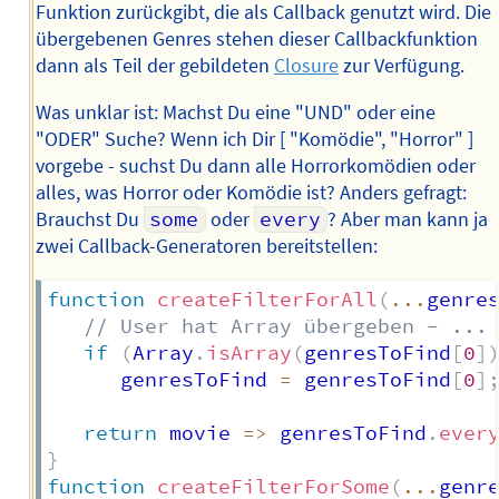
Funktion zurückgibt, die als Callback genutzt wird. Die
übergebenen Genres stehen dieser Callbackfunktion
dann als Teil der gebildeten
Closure
zur Verfügung.
Was unklar ist: Machst Du eine "UND" oder eine
"ODER" Suche? Wenn ich Dir [ "Komödie", "Horror" ]
vorgebe - suchst Du dann alle Horrorkomödien oder
alles, was Horror oder Komödie ist? Anders gefragt:
Brauchst Du
some
oder
every
? Aber man kann ja
zwei Callback-Generatoren bereitstellen:
function
createFilterForAll
(
...
genre
// User hat Array übergeben - ...
if
(
Array
.
isArray
(
genresToFind
[
0
]
      genresToFind 
=
 genresToFind
[
0
]
return
movie
=>
 genresToFind
.
ever
}
function
createFilterForSome
(
...
genr