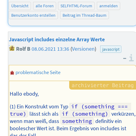
Übersicht
alle Foren
SELFHTML-Forum
anmelden
Benutzerkonto erstellen
Beitrag im Thread-Baum
Javascript includes einzelne Array Werte
Rolf B
08.06.2021 13:36
(
Versionen
)
javascript
–
problematische Seite
Hallo ebody,
(1) Ein Konstrukt vom Typ
if (something === 
true)
lässt sich als
if (something)
verkürzen,
wenn man weiß, dass
something
definitiv ein
boolescher Wert ist. Beim Ergebnis von includes ist
das der Fall.