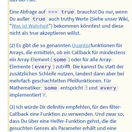
Eine Abfrage auf
=== true
brauchst Du nur, wenn
Du außer
true
auch truthy Werte (Siehe unser Wiki,
"
Was ist Wahrheit
") bekommen könntest und diese
nicht als true akzeptieren willst.
(2) Es gibt die so genannten
Quantor
funktionen für
Arrays, die ermitteln, ob ein Callback für mindestens
ein Array-Element (
some
) oder für alle Array-
Elemente (
every
) zutrifft. Die kannst Du statt der
zusätzlichen Schleife nutzen, landest dann aber bei
mehrfach geschachtelten Pfeilfunktionen. Für
∃
Mathematiker:
some
entspricht
∃
und
every
∀
implementiert
∀
.
(3) Ich würde Dir definitiv empfehlen, für den filter-
Callback eine Funktion zu verwenden. Und zwar so,
dass Du über eine Helfer-Funktion gehst, die die
gesuchten Genres als Parameter erhält und eine