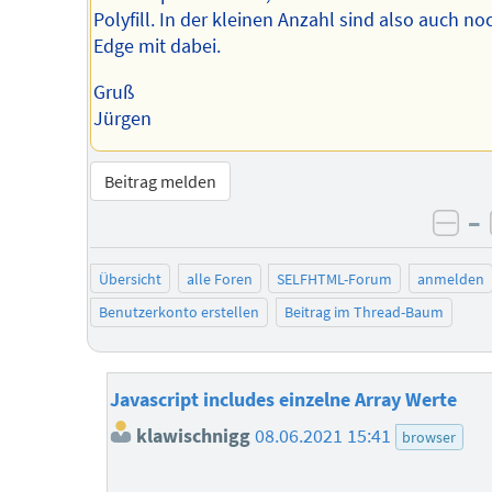
Polyfill. In der kleinen Anzahl sind also auch no
Edge mit dabei.
Gruß
Jürgen
Beitrag melden
–
neg
Übersicht
alle Foren
SELFHTML-Forum
anmelden
Benutzerkonto erstellen
Beitrag im Thread-Baum
Javascript includes einzelne Array Werte
klawischnigg
08.06.2021 15:41
browser