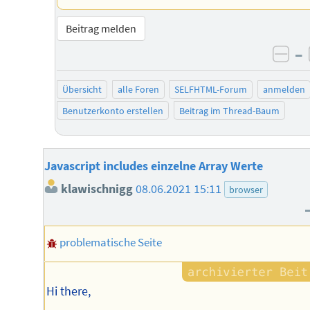
Beitrag melden
–
neg
Übersicht
alle Foren
SELFHTML-Forum
anmelden
Benutzerkonto erstellen
Beitrag im Thread-Baum
Javascript includes einzelne Array Werte
klawischnigg
08.06.2021 15:11
browser
problematische Seite
Hi there,