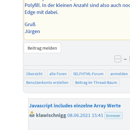
Polyfill. In der kleinen Anzahl sind also auch no
Edge mit dabei.
Gruß
Jürgen
Beitrag melden
–
neg
Übersicht
alle Foren
SELFHTML-Forum
anmelden
Benutzerkonto erstellen
Beitrag im Thread-Baum
Javascript includes einzelne Array Werte
klawischnigg
08.06.2021 15:41
browser