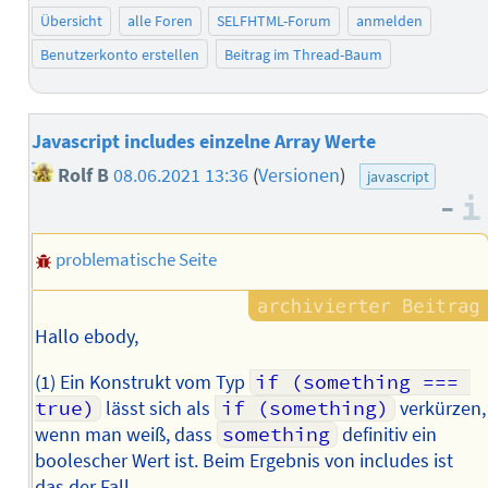
Übersicht
alle Foren
SELFHTML-Forum
anmelden
Benutzerkonto erstellen
Beitrag im Thread-Baum
Javascript includes einzelne Array Werte
Rolf B
08.06.2021 13:36
(
Versionen
)
javascript
–
problematische Seite
Hallo ebody,
(1) Ein Konstrukt vom Typ
if (something === 
true)
lässt sich als
if (something)
verkürzen,
wenn man weiß, dass
something
definitiv ein
boolescher Wert ist. Beim Ergebnis von includes ist
das der Fall.