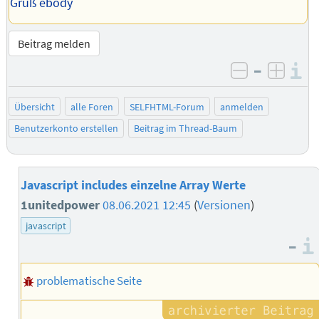
Gruß ebody
Beitrag melden
–
I
negativ be
posit
Übersicht
alle Foren
SELFHTML-Forum
anmelden
Benutzerkonto erstellen
Beitrag im Thread-Baum
Javascript includes einzelne Array Werte
1unitedpower
08.06.2021 12:45
(
Versionen
)
javascript
–
problematische Seite