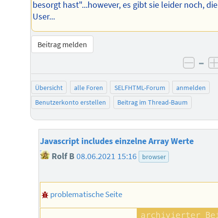
besorgt hast"...however, es gibt sie leider noch, die
User...
Beitrag melden
–
negat
Übersicht
alle Foren
SELFHTML-Forum
anmelden
Benutzerkonto erstellen
Beitrag im Thread-Baum
Javascript includes einzelne Array Werte
Rolf B
08.06.2021 15:16
browser
problematische Seite