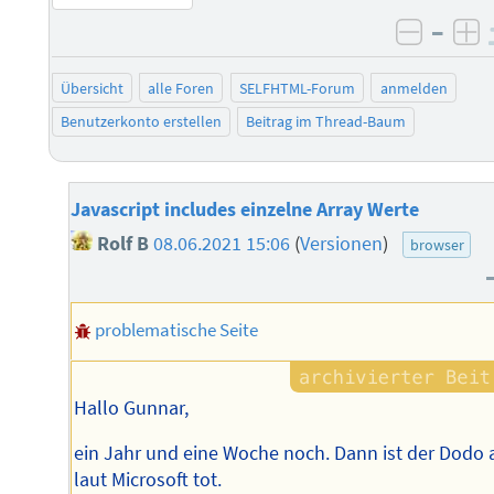
–
negati
po
Übersicht
alle Foren
SELFHTML-Forum
anmelden
Benutzerkonto erstellen
Beitrag im Thread-Baum
Javascript includes einzelne Array Werte
Rolf B
08.06.2021 15:06
(
Versionen
)
browser
problematische Seite
Hallo Gunnar,
ein Jahr und eine Woche noch. Dann ist der Dodo
laut Microsoft tot.