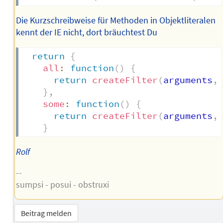
Die Kurzschreibweise für Methoden in Objektliteralen
kennt der IE nicht, dort bräuchtest Du
return
{
all
:
function
(
)
{
return
createFilter
(
arguments
,
}
,
some
:
function
(
)
{
return
createFilter
(
arguments
,
}
Rolf
--
sumpsi - posui - obstruxi
Beitrag melden