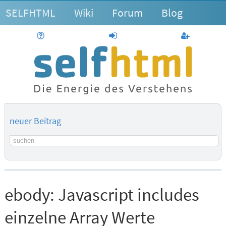
SELFHTML
Wiki
Forum
Blog
Hilfe
anmelden
Benutzerk
neuer Beitrag
Suchbegriff
ebody:
Javascript includes
einzelne Array Werte