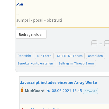
Rolf
--
sumpsi - posui - obstruxi
Beitrag melden
–
negat
Übersicht
alle Foren
SELFHTML-Forum
anmelden
Benutzerkonto erstellen
Beitrag im Thread-Baum
Javascript includes einzelne Array Werte
Homepage
MudGuard
08.06.2021 16:45
browser
des
Autors