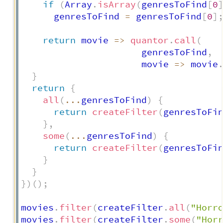
if
(
Array
.
isArray
(
genresToFind
[
0
      genresToFind 
=
 genresToFind
[
0
]
return
movie
=>
quantor
.
call
(
                      genresToFind
,
movie
=>
 movie
}
return
{
all
(
...
genresToFind
)
{
return
createFilter
(
genresToFi
}
,
some
(
...
genresToFind
)
{
return
createFilter
(
genresToFi
}
}
}
)
(
)
;
movies
.
filter
(
createFilter
.
all
(
"Horr
movies
.
filter
(
createFilter
.
some
(
"Hor