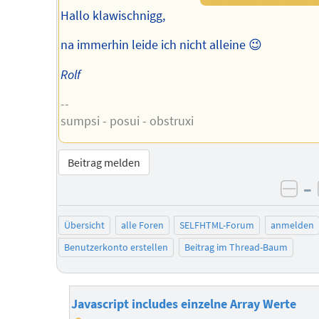
Hallo klawischnigg,
na immerhin leide ich nicht alleine 😉
Rolf
--
sumpsi - posui - obstruxi
Beitrag melden
–
neg
Übersicht
alle Foren
SELFHTML-Forum
anmelden
Benutzerkonto erstellen
Beitrag im Thread-Baum
Javascript includes einzelne Array Werte