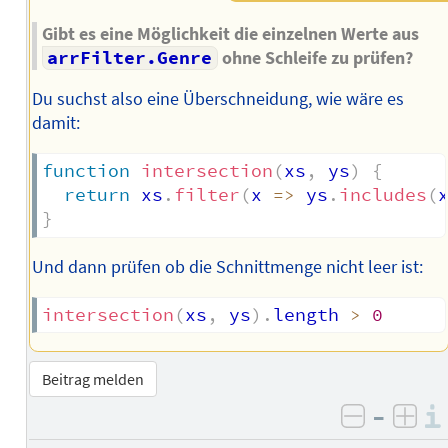
Gibt es eine Möglichkeit die einzelnen Werte aus
arrFilter.Genre
ohne Schleife zu prüfen?
Du suchst also eine Überschneidung, wie wäre es
damit:
function
intersection
(
xs
,
 ys
)
{
return
 xs
.
filter
(
x
=>
 ys
.
includes
(
}
Und dann prüfen ob die Schnittmenge nicht leer ist:
intersection
(
xs
,
 ys
)
.
length 
>
0
Beitrag melden
–
negativ 
posi