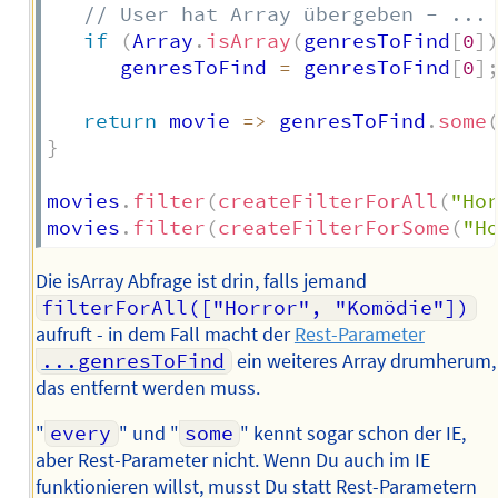
// User hat Array übergeben - ...
if
(
Array
.
isArray
(
genresToFind
[
0
]
      genresToFind 
=
 genresToFind
[
0
]
return
movie
=>
 genresToFind
.
some
}
movies
.
filter
(
createFilterForAll
(
"Ho
movies
.
filter
(
createFilterForSome
(
"H
Die isArray Abfrage ist drin, falls jemand
filterForAll(["Horror", "Komödie"])
aufruft - in dem Fall macht der
Rest-Parameter
...genresToFind
ein weiteres Array drumherum,
das entfernt werden muss.
"
every
" und "
some
" kennt sogar schon der IE,
aber Rest-Parameter nicht. Wenn Du auch im IE
funktionieren willst, musst Du statt Rest-Parametern