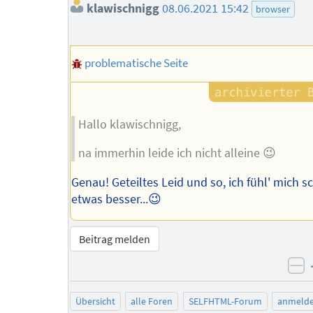
klawischnigg
08.06.2021 15:42
browser
problematische Seite
Hallo klawischnigg,
na immerhin leide ich nicht alleine 😉
Genau! Geteiltes Leid und so, ich fühl' mich 
etwas besser...😉
Beitrag melden
ne
Übersicht
alle Foren
SELFHTML-Forum
anmeld