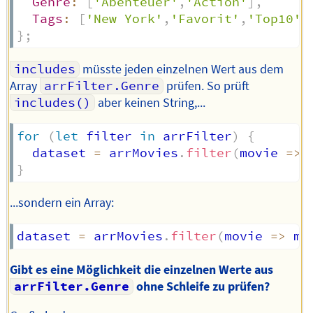
Genre
:
[
'Abenteuer'
,
'Action'
]
,
Tags
:
[
'New York'
,
'Favorit'
,
'Top10'
]
}
;
includes
müsste jeden einzelnen Wert aus dem
Array
arrFilter.Genre
prüfen. So prüft
includes()
aber keinen String,...
for
(
let
 filter 
in
 arrFilter
)
{
  dataset 
=
 arrMovies
.
filter
(
movie
=>
 
}
...sondern ein Array:
dataset 
=
 arrMovies
.
filter
(
movie
=>
 mo
Gibt es eine Möglichkeit die einzelnen Werte aus
arrFilter.Genre
ohne Schleife zu prüfen?