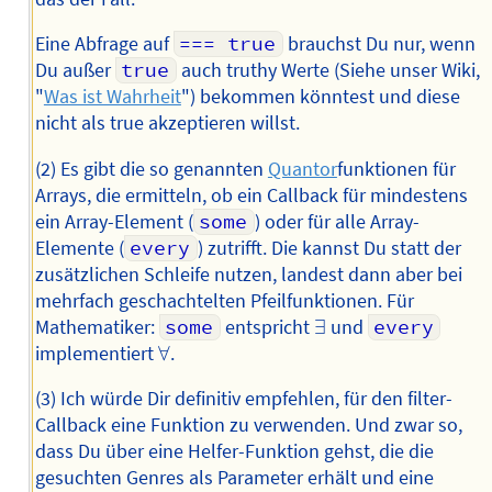
Eine Abfrage auf
=== true
brauchst Du nur, wenn
Du außer
true
auch truthy Werte (Siehe unser Wiki,
"
Was ist Wahrheit
") bekommen könntest und diese
nicht als true akzeptieren willst.
(2) Es gibt die so genannten
Quantor
funktionen für
Arrays, die ermitteln, ob ein Callback für mindestens
ein Array-Element (
some
) oder für alle Array-
Elemente (
every
) zutrifft. Die kannst Du statt der
zusätzlichen Schleife nutzen, landest dann aber bei
mehrfach geschachtelten Pfeilfunktionen. Für
∃
Mathematiker:
some
entspricht
∃
und
every
∀
implementiert
∀
.
(3) Ich würde Dir definitiv empfehlen, für den filter-
Callback eine Funktion zu verwenden. Und zwar so,
dass Du über eine Helfer-Funktion gehst, die die
gesuchten Genres als Parameter erhält und eine