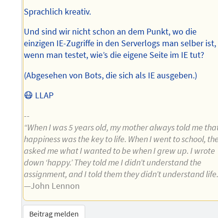
Sprachlich kreativ.
Und sind wir nicht schon an dem Punkt, wo die
einzigen IE-Zugriffe in den Serverlogs man selber ist,
wenn man testet, wie’s die eigene Seite im IE tut?
(Abgesehen von Bots, die sich als IE ausgeben.)
😷 LLAP
--
“When I was 5 years old, my mother always told me tha
happiness was the key to life. When I went to school, th
asked me what I wanted to be when I grew up. I wrote
down ‘happy.’ They told me I didn’t understand the
assignment, and I told them they didn’t understand life.
—John Lennon
Beitrag melden