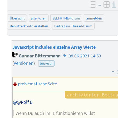
–
negativ 
posi
Übersicht
alle Foren
SELFHTML-Forum
anmelden
Benutzerkonto erstellen
Beitrag im Thread-Baum
Javascript includes einzelne Array Werte
Homepage
Gunnar Bittersmann
08.06.2021 14:53
des
(
Versionen
)
browser
Autors
–
problematische Seite
@@Rolf B
Wenn Du auch im IE funktionieren willst