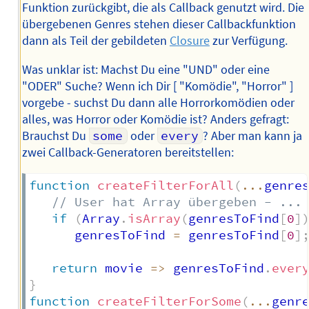
Funktion zurückgibt, die als Callback genutzt wird. Die
übergebenen Genres stehen dieser Callbackfunktion
dann als Teil der gebildeten
Closure
zur Verfügung.
Was unklar ist: Machst Du eine "UND" oder eine
"ODER" Suche? Wenn ich Dir [ "Komödie", "Horror" ]
vorgebe - suchst Du dann alle Horrorkomödien oder
alles, was Horror oder Komödie ist? Anders gefragt:
Brauchst Du
some
oder
every
? Aber man kann ja
zwei Callback-Generatoren bereitstellen:
function
createFilterForAll
(
...
genre
// User hat Array übergeben - ...
if
(
Array
.
isArray
(
genresToFind
[
0
]
      genresToFind 
=
 genresToFind
[
0
]
return
movie
=>
 genresToFind
.
ever
}
function
createFilterForSome
(
...
genr