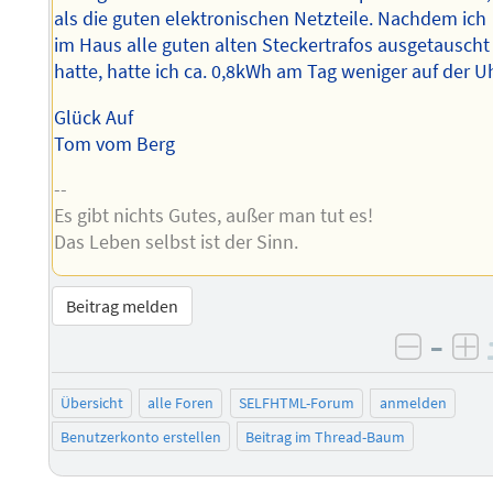
als die guten elektronischen Netzteile. Nachdem ich
im Haus alle guten alten Steckertrafos ausgetauscht
hatte, hatte ich ca. 0,8kWh am Tag weniger auf der Uh
Glück Auf
Tom vom Berg
--
Es gibt nichts Gutes, außer man tut es!
Das Leben selbst ist der Sinn.
Beitrag melden
–
negati
po
Übersicht
alle Foren
SELFHTML-Forum
anmelden
Benutzerkonto erstellen
Beitrag im Thread-Baum