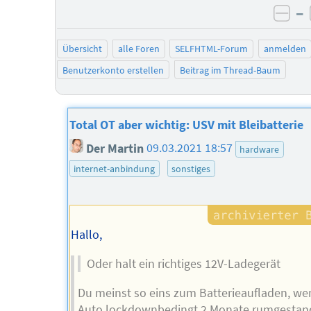
–
neg
Übersicht
alle Foren
SELFHTML-Forum
anmelden
Benutzerkonto erstellen
Beitrag im Thread-Baum
Total OT aber wichtig: USV mit Bleibatterie
Der Martin
09.03.2021 18:57
hardware
internet-anbindung
sonstiges
Hallo,
Oder halt ein richtiges 12V-Ladegerät
Du meinst so eins zum Batterieaufladen, we
Auto lockdownbedingt 2 Monate rumgestan