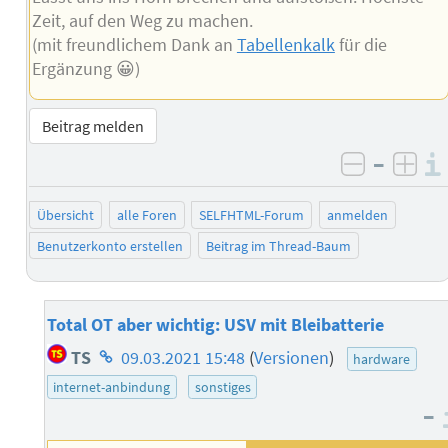
Zeit, auf den Weg zu machen.
(mit freundlichem Dank an
Tabellenkalk
für die
Ergänzung 😀)
Beitrag melden
–
negativ 
posi
Übersicht
alle Foren
SELFHTML-Forum
anmelden
Benutzerkonto erstellen
Beitrag im Thread-Baum
Total OT aber wichtig: USV mit Bleibatterie
Homepage
TS
09.03.2021 15:48
(
Versionen
)
hardware
des
internet-anbindung
sonstiges
Autors
–