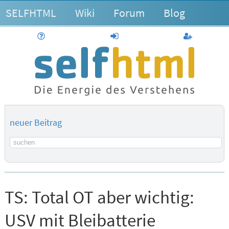
SELFHTML
Wiki
Forum
Blog
Hilfe
anmelden
Benutzerk
neuer Beitrag
Suchbegriff
TS:
Total OT aber wichtig:
USV mit Bleibatterie