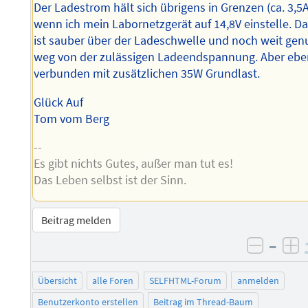
Der Ladestrom hält sich übrigens in Grenzen (ca. 3,5A
wenn ich mein Labornetzgerät auf 14,8V einstelle. D
ist sauber über der Ladeschwelle und noch weit gen
weg von der zulässigen Ladeendspannung. Aber eb
verbunden mit zusätzlichen 35W Grundlast.
Glück Auf
Tom vom Berg
--
Es gibt nichts Gutes, außer man tut es!
Das Leben selbst ist der Sinn.
Beitrag melden
–
negati
po
Übersicht
alle Foren
SELFHTML-Forum
anmelden
Benutzerkonto erstellen
Beitrag im Thread-Baum