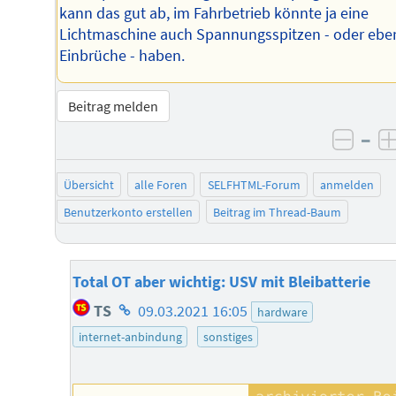
kann das gut ab, im Fahrbetrieb könnte ja eine
Lichtmaschine auch Spannungsspitzen - oder ebe
Einbrüche - haben.
Beitrag melden
–
negat
Übersicht
alle Foren
SELFHTML-Forum
anmelden
Benutzerkonto erstellen
Beitrag im Thread-Baum
Total OT aber wichtig: USV mit Bleibatterie
Homepage
TS
09.03.2021 16:05
hardware
des
internet-anbindung
sonstiges
Autors