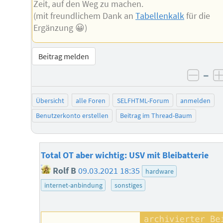
Zeit, auf den Weg zu machen.
(mit freundlichem Dank an
Tabellenkalk
für die
Ergänzung 😀)
Beitrag melden
–
negat
Übersicht
alle Foren
SELFHTML-Forum
anmelden
Benutzerkonto erstellen
Beitrag im Thread-Baum
Total OT aber wichtig: USV mit Bleibatterie
Rolf B
09.03.2021 18:35
hardware
internet-anbindung
sonstiges