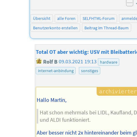
ne
Übersicht
alle Foren
SELFHTML-Forum
anmeld
Benutzerkonto erstellen
Beitrag im Thread-Baum
Total OT aber wichtig: USV mit Bleibatteri
Rolf B
09.03.2021 19:13
hardware
internet-anbindung
sonstiges
Hallo Martin,
Hat schon mehrmals bei LIDL, Kaufland,
und ALDI funktioniert.
Aber besser nicht 2x hintereinander beim g