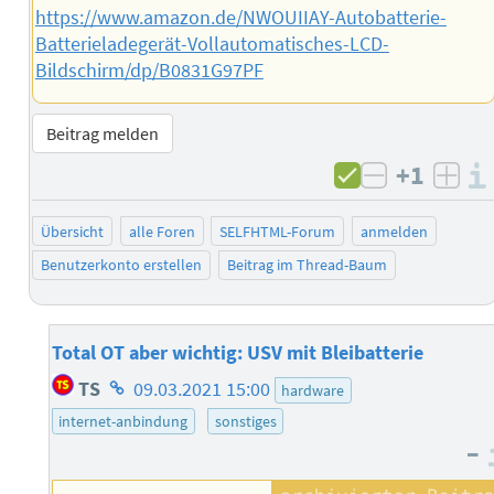
https://www.amazon.de/NWOUIIAY-Autobatterie-
Batterieladegerät-Vollautomatisches-LCD-
Bildschirm/dp/B0831G97PF
Beitrag melden
+1
negativ b
posi
Übersicht
alle Foren
SELFHTML-Forum
anmelden
Benutzerkonto erstellen
Beitrag im Thread-Baum
Total OT aber wichtig: USV mit Bleibatterie
Homepage
TS
09.03.2021 15:00
hardware
des
internet-anbindung
sonstiges
Autors
–